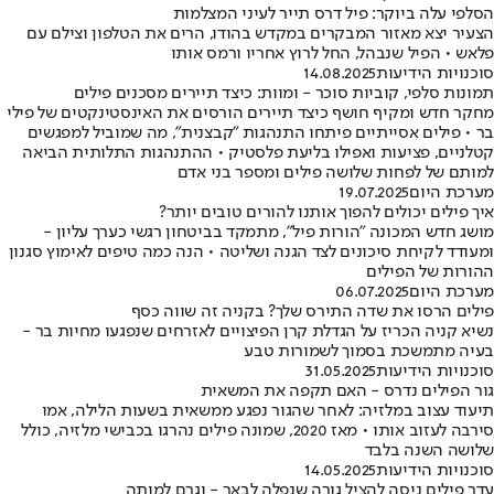
הסלפי עלה ביוקר: פיל דרס תייר לעיני המצלמות
הצעיר יצא מאזור המבקרים במקדש בהודו, הרים את הטלפון וצילם עם
פלאש • הפיל שנבהל, החל לרוץ אחריו ורמס אותו
סוכנויות הידיעות
14.08.2025
תמונות סלפי, קוביות סוכר - ומוות: כיצד תיירים מסכנים פילים
מחקר חדש ומקיף חושף כיצד תיירים הורסים את האינסטינקטים של פילי
בר • פילים אסייתיים פיתחו התנהגות "קבצנית", מה שמוביל למפגשים
קטלניים, פציעות ואפילו בליעת פלסטיק • ההתנהגות התלותית הביאה
למותם של לפחות שלושה פילים ומספר בני אדם
מערכת היום
19.07.2025
איך פילים יכולים להפוך אותנו להורים טובים יותר?
מושג חדש המכונה "הורות פיל", מתמקד בביטחון רגשי כערך עליון -
ומעודד לקיחת סיכונים לצד הגנה ושליטה • הנה כמה טיפים לאימוץ סגנון
ההורות של הפילים
מערכת היום
06.07.2025
פילים הרסו את שדה התירס שלך? בקניה זה שווה כסף
נשיא קניה הכריז על הגדלת קרן הפיצויים לאזרחים שנפגעו מחיות בר -
בעיה מתמשכת בסמוך לשמורות טבע
סוכנויות הידיעות
31.05.2025
גור הפילים נדרס - האם תקפה את המשאית
תיעוד עצוב במלזיה: לאחר שהגור נפגע ממשאית בשעות הלילה, אמו
סירבה לעזוב אותו • מאז 2020, שמונה פילים נהרגו בכבישי מלזיה, כולל
שלושה השנה בלבד
סוכנויות הידיעות
14.05.2025
עדר פילים ניסה להציל גורה שנפלה לבאר - וגרם למותה