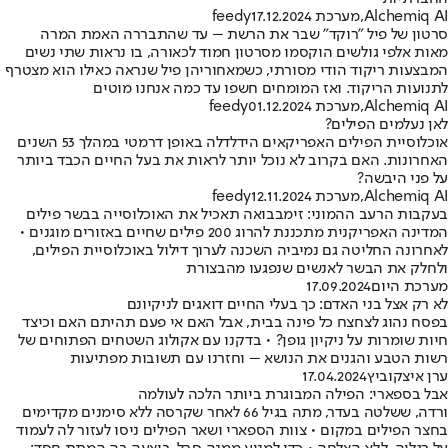
Alchemiq AI
,
מערכת feedy
17.12.2024
סרטון של פיל "רוקד" שבר את הרשת – עד שהתבררה האמת המרה
מאות אלפי גולשים הוקסמו מסרטון חמוד לכאורה, בו נראות שתי נשים
המבצעות ריקוד הודי מסורתי, כשמאחוריהן פיל שנראה כאילו הוא מצטרף
לתנועות הריקוד. ואז המומחים חשפו עד כמה אנחנו מוטים
Alchemiq AI
,
מערכת feedy
01.12.2024
לאן נעלמים הפילים?
אוכלוסיית הפילים האפריקאים הידלדלה באופן דרמטי במהלך 53 השנים
האחרונות. האם בקרוב לא נוכל יותר לראות את בעל החיים הכבד ביותר
על פני היבשה?
Alchemiq AI
,
מערכת feedy
12.11.2024
בעקבות הרעב ההמוני: זימבבואה תאכיל את האוכלוסייה בבשר פילים
המדינה האפריקנית מתכננת להרוג 200 פילים שחיים באזורים מוגנים •
לאחרונה החליטה גם נמיביה השכנה לערוך דילול באוכלוסיית הפילים,
ולחלק את הבשר לאנשים שנפגעו מהבצורת
מערכת היום
17.09.2024
לא רק אצל בני האדם: כך בעלי החיים דואגים לניקיונם
בפסח נהוג לצחצח כל פינה בבית, אבל האם אי פעם תהיתם האם וכיצד
חיות שומרות על ניקיון גופן? • בדקנו עם אקולוג השטחים הפתוחים של
רשות הטבע והגנים את הנושא – וחזרנו עם תשובות מפתיעות
ערן איצקוביץ
17.04.2024
אבל בספארי: הפילה המבוגרת ביותר הלכה לעולמה
ורדה, ששלטה בעדר, מתה בגיל 66 לאחר שקרסה ללא סימנים מקדימים
בחצר הפילים במקום • צוות הספארי ושאר הפילים ניסו לעזור לה לעמוד