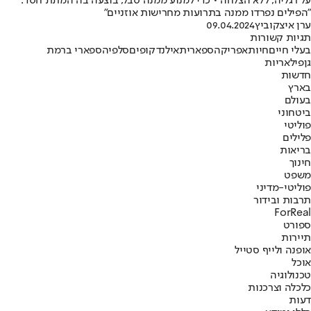
על רגליה, ללא הצלחה • כדי למנוע ממנה סבל, בוצעה בה המתת חסד:
"הפילים נפרדו ממנה בתרועות מחרישות אוזניים"
ערן איצקוביץ
09.04.2024
תגיות קשורות
בעלי חיים
חיות
אפריקה
ספארי
תאילנד
קופים
סלפי
הספארי ברמת
גן
פיל
אריות
חדשות
בארץ
בעולם
ביטחוני
פוליטי
פלילים
בריאות
חינוך
משפט
פוליטי-מדיני
תרבות ובידור
ForReal
ספורט
תיירות
אופנה ולייף סטייל
אוכל
טכנולוגיה
כלכלה וצרכנות
דעות