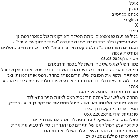
אוכל
מגזין
אנחנו מגייסים
English
X
פילים
בגיל 65 ועם 52 צאצאים: מתה הפילה האייקונית של ספארי רמת גן
בצער עמוק ובלב כבד נפרדו ממי שהוגדרה "עמוד התווך של העדר" •
המנהיגה הורדמה ב"החלטה קשה אך אחראית", לאחר שחיה חיים מופלגים
ומורשת ענפה
אסף גולן
05.05.2026
צפו: הפיל יצא משליטה, השתולל בכפר והרג אדם
פיל שהובא לטקס דתי במקדש בהודו, השתחרר מהשרשראות בזמן שהובל
לשתייה, תקף את המוביל שלו, הרים אותו בחדק, רמס אותו למוות, ואז
עבר לעקור עצים ולהפוך מכוניות • ארבע שעות חלפו עד שהצליחו להרגיע
אותו
מערכת תיירות היום
04.05.2026
ההרוג השלישי של אותה חיה: פיל רמס למוות תייר בתאילנד
זוועה בפארק הלאומי קאו יאי • הפיל תפס את המבקר בן ה-69 בחדק,
הטיח אותו לקרקע ודרך עליו
סוכנויות הידיעות
03.02.2026
ניצלו בנס: פיל במשקל 6 טון ניסה לדרוס קאנו עם תיירים
פיל זכר ענק הפיל קאנו של תיירים למי הנהר וניסה להטביע את אחת
הנשים • תגובה מהירה של בעלה הצילה את חייהם
ליאת מופז מילצ'ן
29.09.2025