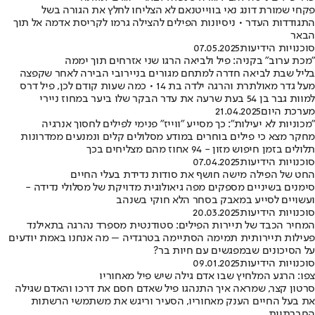
פקחי שמורת דונג נאי בווייטנאם לא הצליחו לחלץ את הגורה בשל
התגודדות העדר • ניסיונות הפילים להצילה גרמו לקריסת אדמה אל תוך
הבאר
סוכנויות הידיעות
07.05.2025
"מכת ערוב" בקניה: פיל ולביאה הרגו שני אזרחים תוך יממה
בליל שבת לביאה חדרה למתחם מגורים בניירובי הבירה לאחר שקפצה
מעל גדר מאולתרת והרגה ילדה בת 14 • כמה שעות קודם לכן, פיל דרס
למוות גבר בן 54 בעת שרעה את עדר הבקר שלו ביער במחוז ניירי
מערכת היום
21.04.2025
"מכוניות לא יעילות": כך מסייע "ווייז" פנימי לפילים לחסוך אנרגיה
מחקר מצא כי פילים בוחרים במודע מסלולים קלים ונמנעים ממדרונות
תלולים בזמן חיפוש מזון - 94 אחוז מהם מצליחים בכך
סוכנויות הידיעות
07.04.2025
החט של הפילה מישה חושף את סודות נדידת בעלי החיים
סימנים בשיניים מספקים מפה גיאולוגית מדויקת של מסלולי נדידה -
ועשויים לסייע במאבק בסחר הלא חוקי בשנהב
סוכנויות הידיעות
20.03.2025
המחיר הכבד של תיירות הפילים: סטודנטית מספרד נהרגה בתאילנד
פעילות תיירותית תמימה הסתיימה בטרגדיה – מה אנחנו באמת יודעים
על הסיכונים שבמפגשים עם חיות בר?
סוכנויות הידיעות
09.01.2025
צפו: הרגע המלחיץ שבו אדם גילה שיש פיל מאחוריו
סרטון קצר, שמראה איך התנהגו פיל שאדם חסם את דרכו והאדם שגילה
את בעל החיים הענק מאחוריו, הסעיר וריגש את משתמשי הרשתות
החברתיות