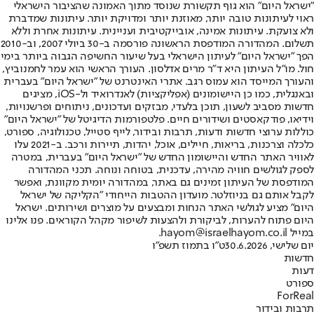
"ישראל היום" הוא גוף תקשורת שנוסד מתוך האמונה שהציבור הישראלי
ראוי לעיתונות טובה יותר, מאוזנת יותר ומדויקת יותר. עיתונות שמדברת
ולא צועקת. עיתונות אמינה, אובייקטיבית ועניינית. עיתונות אחרת וללא
תשלום. המהדורה המודפסת הראשונה פורסמה ב-30 ביולי 2007, וב-2010
הפך "ישראל היום" לעיתון הישראלי בעל שיעור החשיפה הגבוה ביותר בימי
חול. מו"ל העיתון היא ד"ר מרים אדלסון. העורך הראשי הוא עמר לחמנוביץ,
והעורך המייסד הוא עמוס רגב. אתרי האינטרנט של "ישראל היום" בעברית
ובאנגלית, כמו כן היישומונים (אפליקציות) לאנדרואיד ול-iOS, מציגים
חדשות מסביב לשעון, תוכן בלעדי, מבזקים ועדכונים, ניתוחים ופרשנויות,
וידיאו, פודקאסטים ושידורים חיים. פלטפורמות הדיגיטל של "ישראל היום"
כוללות ערוצי חדשות ודעות, תרבות ובידור, לייף סטייל, טכנולוגיה, ספורט,
כלכלה וצרכנות, בריאות, חיילים, אוכל, יהדות, תיירות ורכב. ב-2021 עלו
לאוויר האתר החדש והיישומון החדש של "ישראל היום" בעברית, במטרה
לספק לגולשים חוויה מהירה, עדכנית, בטוחה ונוחה. תכני המהדורה
המודפסת של העיתון זמינים גם באתר, במהדורה יומית מקוונת, ואפשר
לקבל אותם גם בניוזלטר. מועדון ההטבות הייחודי "הקליקה של ישראל
היום" מציע לגולשי האתר הנחות ומבצעים על מוצרים ושירותים. ישראל
היום פתוח להערות, לביקורת ולהצעות לשיפור מקהל הקוראים. פנו אלינו
במייל hayom@israelhayom.co.il.
יום שלישי, 30.6.2026
ט"ו בתמוז תשפ"ו
חדשות
דעות
ספורט
ForReal
תרבות ובידור