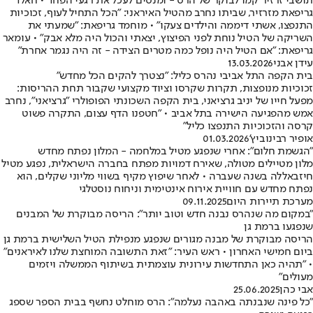
תושבי זרזיר קמו לבוקר של הרס - ומנסים לעכל את רגעי הפחד • חאלד
גריפאת מזרזיר, שביתו נחרב מהטיל האיראני: "הכל התחיל לעוף, זכוכיות
התנפצו, אשתי דיממה והילדים צעקו" • מוחמד גריפאת: "שמעתי את
השריקה של הטיל נוחת לפני הפיצוץ, יצאתי והכול היה מלא אבק" • עומאר
גריפאת: "אם הטיל היה נופל כמה מטרים הצידה - זה היה נגמר אחרת"
עידן אבני
13.03.2026
בית הקפה התל אביבי נהרס כליל: "נצטרך להקים הכל מחדש"
זכוכיות מנופצות, תקרות שקרסו וציוד מקצועי שקבור תחת ההריסות:
מפעל חייו של יניב גרציאני, בית הקפה השכונתי הפופולרי "גרציאני", נחרב
אמש מהפגיעה הישירה בתל אביב • "חטפנו הדף עצום, התקרה פשוט
קרסה והזכוכיות התנפצו כליל"
אופיר רבינוביץ'
01.03.2026
"הגשמת חלום": אחרי שנפגע מטיל במלחמה - המלון נפתח מחדש
מלון מטיילים מטולה, שאירח דמויות מפתח בחברה הישראלית, נפגע מטיל
חיזבאללה בשנה שעברה • לאחר שיפוץ מקיף בשווי מליוני שקלים, הוא
נפתח מחדש עם חוויית אירוח אינטימית וניחוח נוסטלגי
מערכת תיירות היום
09.11.2025
"במקום מה שנהרס נבנה חדש וטוב יותר": הריסה מבוקרת של המבנים
שנפגעו ברמת גן
הריסה מבוקרת של מבנה מגורים שנפגע מנפילת הטיל השלישית ברמת גן
ביום חמישי האחרון • ראש העיר: "זאת התשובה המוחצת שלנו לאיראנים"
• "תהיה כאן התחדשות עירונית עוצמתית בשיתוף הממשלה ויזמים
מעולים"
אבי כהן
25.06.2025
"כל פינה שנבנתה באהבה נעלמה": הרס מוחלט נחשף בבית הספר שספג