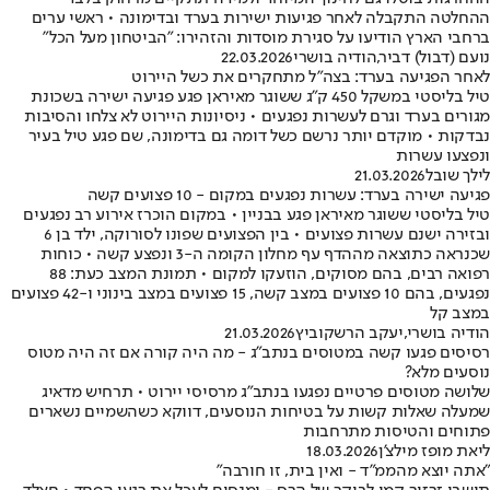
ההחלטה התקבלה לאחר פגיעות ישירות בערד ובדימונה • ראשי ערים
ברחבי הארץ הודיעו על סגירת מוסדות והזהירו: "הביטחון מעל הכל"
נועם (דבול) דביר
,
הודיה בושרי
22.03.2026
לאחר הפגיעה בערד: בצה"ל מתחקרים את כשל היירוט
טיל בליסטי במשקל 450 ק"ג ששוגר מאיראן פגע פגיעה ישירה בשכונת
מגורים בערד וגרם לעשרות נפגעים • ניסיונות היירוט לא צלחו והסיבות
נבדקות • מוקדם יותר נרשם כשל דומה גם בדימונה, שם פגע טיל בעיר
ונפצעו עשרות
לילך שובל
21.03.2026
פגיעה ישירה בערד: עשרות נפגעים במקום - 10 פצועים קשה
טיל בליסטי ששוגר מאיראן פגע בבניין • במקום הוכרז אירוע רב נפגעים
ובזירה ישנם עשרות פצועים • בין הפצועים שפונו לסורוקה, ילד בן 6
שכנראה כתוצאה מההדף עף מחלון הקומה ה-3 ונפצע קשה • כוחות
רפואה רבים, בהם מסוקים, הוזעקו למקום • תמונת המצב כעת: 88
נפגעים, בהם 10 פצועים במצב קשה, 15 פצועים במצב בינוני ו-42 פצועים
במצב קל
הודיה בושרי
,
יעקב הרשקוביץ
21.03.2026
רסיסים פגעו קשה במטוסים בנתב"ג - מה היה קורה אם זה היה מטוס
נוסעים מלא?
שלושה מטוסים פרטיים נפגעו בנתב"ג מרסיסי יירוט • תרחיש מדאיג
שמעלה שאלות קשות על בטיחות הנוסעים, דווקא כשהשמיים נשארים
פתוחים והטיסות מתרחבות
ליאת מופז מילצ'ן
18.03.2026
"אתה יוצא מהממ"ד - ואין בית, זו חורבה"