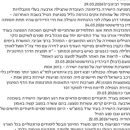
אופיר רבינוביץ'
29.03.2026
הפגיעה הישירה בדימונה: העובדת שהצילה ארבעה בעלי מוגבלויות
הוילה של עמותת אקים נהרסה כליל בפגיעת הטיל בשבת האחרונה •
אסתר דהן פעלה לפי ההנחיות והצילה את חיי הדיירים שהיו תחת חסותה
דין ברנדשטטר
24.03.2026
התנדבות תחת אש: התלמידים שהתגייסו לשיקום השכונה הפגועה בערד
תלמידי אורט צור ערד התגייסו יחד עם מנהל בית ספרם לשיקום נזקי
הטילים ושמירה על רכוש התושבים • המנהל, ברוך אביבי, המשרת בימים
אלו כקצין במילואים בפיקוד העורף הגיע לזירה עם מדי צה"ל ופעל לאורך
הלילה בשני כובעים: כאיש ביטחון וכמחנך • "זו תמצית הדרך החינוכית
שלנו - לראות את האחר ולפעול למענו ברגע האמת"
נועם (דבול) דביר
,
דין ברנדשטטר
23.03.2026
המערכת שמתריעה על פגיעה ישירה - בזמן אמת
שיתוף פעולה טכנולוגי יוצא דופן בין איתוראן למד"א הופך יותר ממיליון כלי
רכב בישראל לרשת חיישנים חיה המזהה פגיעות ישירות בזמן אמת •
באמצעות מנגנון AI, מערכות זיהוי התאונות מתרגמות את הדף הפיצוץ
בזירת הנפילה לדיווח מיידי למוקד 101
אבי כהן
23.03.2026
האסון בערד: תיעודים נוספים מראים את רגע הפגיעה הישירה בשכונה
ארבעה בניינים קרסו, עשרות נפצעו, בהם עשרה במצב קשה באסון
הפגיעה הישירה בעיר ערד במוצ"ש • היום מתפרסמים תיעודים חדשים של
הרגע שבו פגע הטיל
הודיה בושרי
22.03.2026
אחרי הפגיעות בדרום: משרד החינוך מבטל לימודים פרונטליים בכל הארץ
ההחרגות בוטלו גם לחינוך המיוחד ולמידה תתקיים מרחוק בלבד •