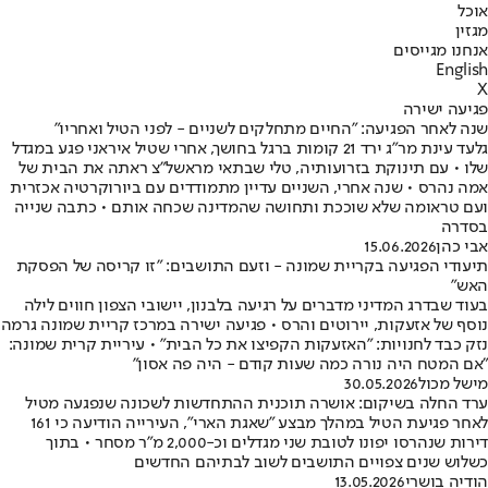
אוכל
מגזין
אנחנו מגייסים
English
X
פגיעה ישירה
שנה לאחר הפגיעה: "החיים מתחלקים לשניים - לפני הטיל ואחריו"
גלעד עינת מר"ג ירד 21 קומות ברגל בחושך, אחרי שטיל איראני פגע במגדל
שלו • עם תינוקת בזרועותיה, טלי שבתאי מראשל"צ ראתה את הבית של
אמה נהרס • שנה אחרי, השניים עדיין מתמודדים עם ביורוקרטיה אכזרית
ועם טראומה שלא שוככת ותחושה שהמדינה שכחה אותם • כתבה שנייה
בסדרה
אבי כהן
15.06.2026
תיעודי הפגיעה בקריית שמונה - וזעם התושבים: "זו קריסה של הפסקת
האש"
בעוד שבדרג המדיני מדברים על רגיעה בלבנון, יישובי הצפון חווים לילה
נוסף של אזעקות, יירוטים והרס • פגיעה ישירה במרכז קריית שמונה גרמה
נזק כבד לחנויות: "האזעקות הקפיצו את כל הבית" • עיריית קרית שמונה:
"אם המטח היה נורה כמה שעות קודם - היה פה אסון"
מישל מכול
30.05.2026
ערד החלה בשיקום: אושרה תוכנית ההתחדשות לשכונה שנפגעה מטיל
לאחר פגיעת הטיל במהלך מבצע "שאגת הארי", העירייה הודיעה כי 161
דירות שנהרסו יפונו לטובת שני מגדלים וכ-2,000 מ"ר מסחר • בתוך
כשלוש שנים צפויים התושבים לשוב לבתיהם החדשים
הודיה בושרי
13.05.2026