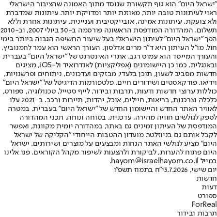
"ישראל היום" הוא גוף תקשורת שנוסד מתוך האמונה שהציבור הישראלי
ראוי לעיתונות טובה יותר, מאוזנת יותר ומדויקת יותר. עיתונות שמדברת
ולא צועקת. עיתונות אמינה, אובייקטיבית ועניינית. עיתונות אחרת וללא
תשלום. המהדורה המודפסת הראשונה פורסמה ב-30 ביולי 2007, וב-2010
הפך "ישראל היום" לעיתון הישראלי בעל שיעור החשיפה הגבוה ביותר בימי
חול. מו"ל העיתון היא ד"ר מרים אדלסון. העורך הראשי הוא עמר לחמנוביץ,
והעורך המייסד הוא עמוס רגב. אתרי האינטרנט של "ישראל היום" בעברית
ובאנגלית, כמו כן היישומונים (אפליקציות) לאנדרואיד ול-iOS, מציגים
חדשות מסביב לשעון, תוכן בלעדי, מבזקים ועדכונים, ניתוחים ופרשנויות,
וידיאו, פודקאסטים ושידורים חיים. פלטפורמות הדיגיטל של "ישראל היום"
כוללות ערוצי חדשות ודעות, תרבות ובידור, לייף סטייל, טכנולוגיה, ספורט,
כלכלה וצרכנות, בריאות, חיילים, אוכל, יהדות, תיירות ורכב. ב-2021 עלו
לאוויר האתר החדש והיישומון החדש של "ישראל היום" בעברית, במטרה
לספק לגולשים חוויה מהירה, עדכנית, בטוחה ונוחה. תכני המהדורה
המודפסת של העיתון זמינים גם באתר, במהדורה יומית מקוונת, ואפשר
לקבל אותם גם בניוזלטר. מועדון ההטבות הייחודי "הקליקה של ישראל
היום" מציע לגולשי האתר הנחות ומבצעים על מוצרים ושירותים. ישראל
היום פתוח להערות, לביקורת ולהצעות לשיפור מקהל הקוראים. פנו אלינו
במייל hayom@israelhayom.co.il.
יום שישי, 3.7.2026
י"ח בתמוז תשפ"ו
חדשות
דעות
ספורט
ForReal
תרבות ובידור