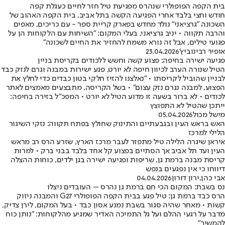
בית הקפה הפופולרי שנהרס מפגיעת טיל חזר לחיים כעגלת קפה
חודש וחצי בלבד אחרי הפגיעה הקשה בתל אביב, בית הקפה האהוב של
השכונה "גרציאני" נולד מחדש בפארק קריית ספר - עם כריכים, מאפים
והרבה תקווה • יניב גרציאני, בעלי המקום: "השיחות עם הלקוחות הן על
פגועי טילים, אבל זה נורא משמח להחזיר את החיים לשכונה"
אופיר רבינוביץ'
23.04.2026
פגיעה ישירה בחיפה: פצוע קשה וחשש ללכודים בקריסת בניין
הטיל שנורה הערב לכיוון חיפה לא יורט, פגע ישירות במבנה וגרם לנזק כבד
לבניין שהוביל לקריסתו • "נאלצנו להזיז חלקי בטון כבדים כדי לחלץ את
הפצוע, למבנה נגרם נזק עצום" • בשל הקריסה, מתבצעים מאמצים לאתר
לכודים • לא ברור בשעה זו מדוע הטיל לא יורט • המפכ"ל בזירה בחיפה:
ייתכן שהטיל לא התפוצץ
מישל מכול
05.04.2026
האש בראש העין ובגבעתיים והתינוק שחולץ בפתח תקווה: נזקי השיגור
הלילי למרכז
איראן שיגרה הלילה טיל מתפזר לעבר מרכז הארץ, שזרע הרס רב מראש
העין ועד תל אביב אך הסתיים בפצוע קל אחד בלבד בבני ברק • למרות
קריסת מבנה ברמת גן, שריפות ופגיעה ישירה בגן ילדים, כוחות ההצלה
דיווחו כי אין נפגעים בנפש
אבי כהן
,
ירון דורון
04.04.2026
נס בשבת: המקום הכי חם ברמת גן נהרס – העובדים ניצלו
הרס כבד ברמת גן: טיל פגע בבית הקפה הפופולרי G27 והמבנה ניזוק
קשות • מאחר שהיה סגור בשבת נמנע אסון כבד • בעל המקום, לירן צדיק,
מדבר על רגעי ההלם ועל גל התמיכה האדיר שמגיע מהלקוחות: "נותן כוח
להמשיך"