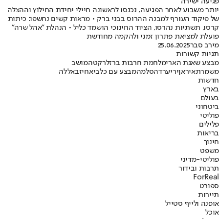
פגיעה ישירה
יותר משבוע לאחר הפגיעה, נכנסו לראשונה חיילי יחידת החילוץ וההצלה
של פיקוד העורף למבנה ההרוס בבני ברק • מראות קשים נחשפו: כיתות
קרסו, תשתיות נהרסו, הציוד החינוכי הושמד כליל • הנהלת "אהל שרה"
פועלת למציאת פתרון זמני ולהקמה מחודשת
מירב סבר
25.06.2025
תגיות קשורות
מבצע שאגת הארי
מלחמת חרבות ברזל
רקטה
מושב
משמרת
איראן
ירי
ערד
הסלמה
מבצע עם כלביא
חיזבאללה
חדשות
בארץ
בעולם
ביטחוני
פוליטי
פלילים
בריאות
חינוך
משפט
פוליטי-מדיני
תרבות ובידור
ForReal
ספורט
תיירות
אופנה ולייף סטייל
אוכל