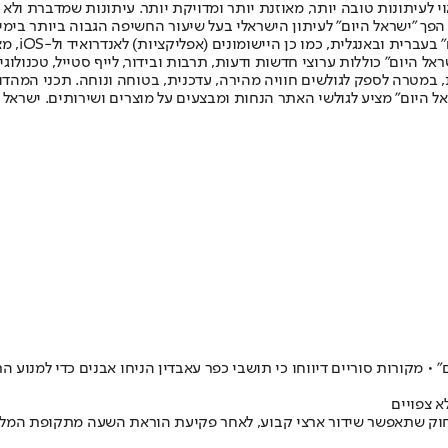
לעיתונות טובה יותר, מאוזנת יותר ומדויקת יותר. עיתונות שמדברת ולא צ
שלום. המהדורה המודפסת הראשונה פורסמה ב-30 ביולי 2007, וב-2010 הפך "ישראל היום" לעיתון הישראלי בעל שי
לחמנוביץ,
ל היום" כוללות ערוצי חדשות ודעות, תרבות ובידור, לייף סטייל, טכנולוגיה
ברית, במטרה לספק לגולשים חוויה מהירה, עדכנית, בטוחה ונוחה. תכני המה
ל היום" מציע לגולשי האתר הנחות ומבצעים על מוצרים ושירותים. ישראל 
 מקורות סוריים דיווחו כי תושבי כפר עאבדין הניחו אבנים כדי למנוע ה
א צפויים
חוק שתאפשר שידור ארצי קבוע, לאחר פקיעת הוראת השעה מתקופת המלחמ