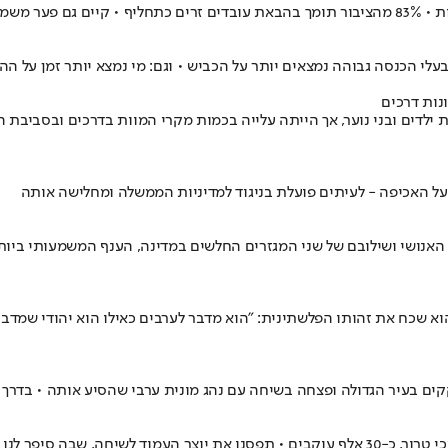
בטרם" עולה כי ב-2024 נרשמה ירידה בתמותת ילדים ובני נוער, אך הייתה עלייה בכמות מקרי המוות
האכיפה - לעיתים פועלת בניגוד למדיניות הממשלה ומחלישה אותה
 האנושי ושילובם של שני המגזרים החלשים במדינה, הענף המשמעותי ביו
שכח את זהותו הפלשתינית: "הוא מדבר לערבים כאילו הוא יהודי שמדבר 
קקים בעיר הגדולה ופצחה בשיחה עם נהג מונית ערבי שהסיע אותה • בדר
רק לפני כיממה וחצי הוא נפתח, וכבר צבר עמוד הפייסבוק, ששם ללעג תומכי טרור, כ-30 אלף עוקבים