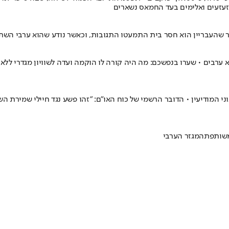
מזעזעים ואלימים בעד החמאס נשארים
שהעבריין הוא חסר בית התמעטו התגובות, וכאשר נודע שהוא ערבי השתתק 
ערבים • שערו בנפשכם: מה היה קורה לו הוקמה ועדה לשוויון מגדרי ללא נ
וני המודיעין • הדובר הרשמי של כוח האו"ם: "זהו פשע נגד חיילי שמירת 
שותפת
המגזר הערבי