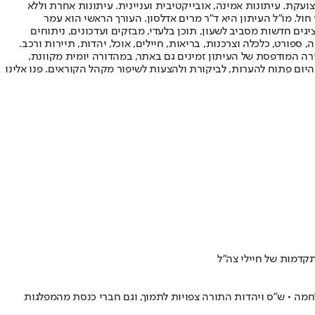
ועקת. עיתונות אמינה, אובייקטיבית ועניינית. עיתונות אחרת וללא
עור החשיפה הגבוה ביותר בימי חול. מו"ל העיתון היא ד"ר מרים אדלסון. העורך הראשי הוא עמר
 והעורך המייסד הוא עמוס רגב. אתרי האינטרנט של "ישראל היום" בעברית ובאנגלית, כמו כן היישומונים (אפליקציות) לאנדרואיד ול-iOS, מציגים חדשות מסביב לשעון, תוכן בלעדי, מבזקים ועדכונים, ניתוחים
, ספורט, כלכלה וצרכנות, בריאות, חיילים, אוכל, יהדות, תיירות ורכב.
דורה המודפסת של העיתון זמינים גם באתר, במהדורה יומית מקוונת,
היום פתוח להערות, לביקורת ולהצעות לשיפור מקהל הקוראים. פנו אלינו
תקדמות של חיילי צה"ל
ה • ש״ס ויהדות התורה צפויות לתמוך, וגם חברי כנסת מהמפלגות