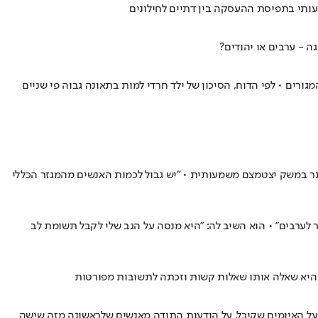
 בדרכים ובסביבת המגורים • לפי הדוח, הסיכון של ילד חרדי למות בתאונה גבוה פי שניים
תר במשק יצטמצם משמעותית • "יש גבול לכמות האנשים מהמגזר הכללי
לערבים" • הוא השיב לה: "היא מנסה על הגב שלי לקבל תשומת לב
ך היא שאלה אותו שאלות קשות וזכתה לתשובות מפורטות
 • תפסנו את יוצר העמוד לשיחה, שבה סיפר לנו על האיומים שקיבל, על הודעות התודה מאנשים שלראשונה מזה שישה