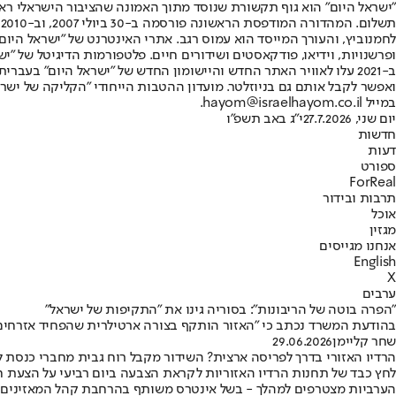
"ישראל היום" הוא גוף תקשורת שנוסד מתוך האמונה שהציבור הישראלי ראוי 
ת
ופרשנויות, וידיאו, פודקאסטים ושידורים חיים. פלטפורמות הדיגיטל של "ישרא
ב-2021 עלו לאוויר האתר החדש והיישומון החדש של "ישראל היום" בע
ואפשר לקבל אותם גם בניוזלטר. מועדון ההטבות הייחודי "הקליקה של ישרא
במייל hayom@israelhayom.co.il.
יום שני, 27.7.2026
י"ג באב תשפ"ו
חדשות
דעות
ספורט
ForReal
תרבות ובידור
אוכל
מגזין
אנחנו מגייסים
English
X
ערבים
"הפרה בוטה של הריבונות": בסוריה גינו את "התקיפות של ישראל"
בהודעת המשרד נכתב כי "האזור הותקף בצורה ארטילרית שהפחיד אזרחים" •
שחר קליימן
29.06.2026
הרדיו האזורי בדרך לפריסה ארצית? השידור מקבל רוח גבית מחברי כנסת ל
לחץ כבד של תחנות הרדיו האזוריות לקראת הצבעה ביום רביעי על הצעת 
הערביות מצטרפים למהלך - בשל אינטרס משותף בהרחבת קהל המאזינים