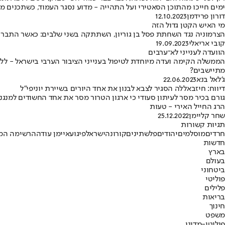
ימים חייכו מהתוכן הסאטירי ועל התהייה - מדוע נסגר העמוד, כשתכנים 
דורון פרידמן
12.10.2023
מי האיש הקטן גדול הזה
הצרמוניה נגד השחתת פסל בן גוריון, השתתקה בשני שלבים: כאשר התברר 
קובי אריאלי
19.09.2023
הוועדה לענייני לא־ערבים
הממשלה הקימה ועדה מיוחדת לטיפול בענייני הציבור הערבי בישראל - ללא 
מתיישבים?
ג'לאל בנא
22.06.2023
דיווח: חיזבאללה הסגיר לצבא לבנון את אחד היורים בשיירת יוניפי"ל
גורם בכיר מסר לעיתון סעודי כי ארגון הטרור מסר את אחד החשודים למנגנ
הרג החייל האירי - טעות
שחר קליימן
25.12.2022
תגיות קשורות
חרדים
מוסלמים
יהודים
פלשתינים
קורונה
ישראל
פיגוע
איימן עודה
הרשימה המ
חדשות
בארץ
בעולם
ביטחוני
פוליטי
פלילים
בריאות
חינוך
משפט
פוליטי-מדיני