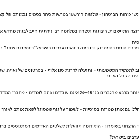
י כוחות הביטחון • שלושה הורשעו בפרשות סחר בסמים ובמותם של קצין 
שרוצה התיישבות, ריבונות וניצחון במלחמה רב-זירתית חייב לבנות מחדש 
 שפרסם פוסט בפייסבוק ובו כינה רופאים ערבים בישראל "רופאים רוצחים"
וב לתפקיד המשמעותי - ותועלה לדרגת סגן אלוף • בסרטונים של ואויה,
דעת הקהל הערבי
זהירים: היעדר אופק כלכלי מזין אלימות ופשיעה
חלל, עם אותן מטרות בסיסיות - לשמור על גוף שמסוגל לשאת אותם לאורך 
י הרצחני בשומרון • הוא דומה ויזואלית לשלטים האדומים המתנוססים ברחב