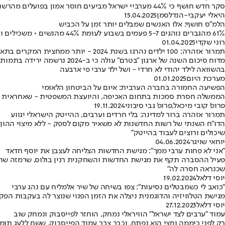
סקר חדש חושף כי 44% מערביי ישראל מביעים חוסר אמון בפועלים מהרשות • 83% מהציבור תומך בהבאת עובדים זרים כתחליף • קיים גם פער משמעותי בתפיסת ההעסקה בין דתיים לחילונים
היאלי יעקבי-הנדלסמן
15.04.2025
הלמ״ס חושף: אלו האנשים שמבלים יותר זמן על הכביש
61% מהגברים נוהגים 5-7 פעמים בשבוע לעומת 44% מהנשים • משכילים ובעלי הכנסה גבוהה נמצאים יותר על הכביש • וגם: מי נמצא יותר זמן על ההגה - ערבים או יהודים?
רוני שקדי
01.04.2025
תמרור אזהרה: 100 ילדים נהרגו בשנת 2024 - יותר ממחצית המקרים בתאונות דרכים
מדוח סיכום השנה של ארגון "
בהשוואה לילד יהודי לא חרדי - ושל ילד ערבי פי ארבעה
מערכת היום
01.01.2025
הפשיעה החמורה בחברה הערבית: איום על הביטחון הלאומי
הממשלה חסרת סמכות בתחום האכיפה, והיועצת המשפטית - שאחראית על 
פרופ' קובי מיכאל
,
פרופ' גבי סיבוני
19.11.2024
תמרור אזהרה ברור למדינה: בלי חרדים וערבים, ההייטק הישראלי יגווע
הדו"ח השנתי של רשות החדשנות לא משאיר מקום לספק - ללא מיצוי ההון
שיכולים ורוצים לעבוד בהייטק"
יוחאי שויגר
04.06.2024
"אני לא פחות ערבי ממך": מגישת החדשות הצליחה לעצבן את יוסף חדאד
פעיל ההסברה תקף את מגישת החדשות והשחקנית רנין בולוס, שרמזה שהוא 
שכנראה חסרה לה"
יוסי דלאל
19.02.2024
"כואב לי כשמבטלים נסיעות": צפו בשיחה של שיר אלמליח עם נהג ערבי
מגישת הטלוויזיה והדוגמנית ניצלה את הזמן הפנוי שנוצר לה בעקבות הפ
יוסי דלאל
27.12.2023
עמוד "ערבים לצד ישראל" הוויראלי נמחק, הוחזר לפייסבוק ונמחק שוב