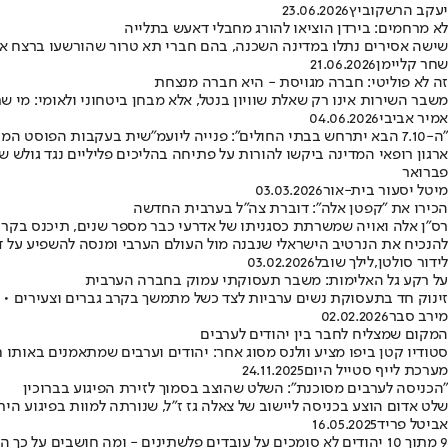
יעקב הרשקוביץ
23.06.2026
לא מרחמים: בירדן הוציאו להורג מחבלי דאעש בתלייה
שישה אסירים נתלו במדינה השכנה, בהם חברי תא טרור שהורשעו ברצח אנש
שחר קליימן
21.06.2026
זה לא פוליטי: חברה מגויסת - היא חברה מנצחת
משבר השירות אינו רק שאלת שוויון בנטל, אלא מבחן ביטחוני ולאומי: מי 
אמיר אביבי
04.06.2026
"ה-7.10 הבא יתרחש בבתי החולים": פנייה ליועמ"שית בעקבות הפוסט המסית
ארגון רופאי המדינה ביקשו להורות על פתיחה בהליכים פליליים נגד גולש
פברואר
מיטל יסעור בית-אור
03.03.2026
הכירו את "קפטן אלה": דוברת צה"ל בערבית החדשה
רס"ן אלה ואויה שמשרתת כסגניתו של אדרעי כבר מספר שנים, תיכנס בקר
להנכיח את הנרטיב הישראלי שנבנה מול העולם הערבי ומנסה להשפיע על 
לידור סולטן
,
לילך שובל
03.02.2026
על רקע גל האלימות: משבר תעסוקתי עמוק בחברה הערבית
זינוק חד בתעסוקת נשים ערביות לצד כשל מתמשך בקרב גברים וצעירים • יותר מרבע מהגברים בני 18–24 אינם עובדים ואינם לומדים • מחברי המדד מ
מירב סבר
02.02.2026
המקום שמצליח לחבר בין יהודים לערבים
סטודיו קטן ביפו מציע וולנס מסוג אחר: יהודים וערבים שמתאמנים באותו 
מערכת לייף סטייל היום
24.11.2025
״הכניסה לערבים מסוכנת״: השלט שהוצב בסמוך לזירת הפיגוע בברוכין
שלט אדום הוצע בכניסה ליישוב של צאלה גז ז״ל, שנורתה למוות בפיגוע היר
אביטל פריד
16.05.2025
9 מתוך 10 יהודים לא סומכים על עובדים פלשתינים - ומה חושבים על כך הערבים בישראל?