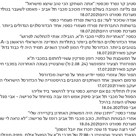
סטיב קר נפרד מכספי: "אתה השחקן הכי טוב שיצא מישראל"
גם בליגה הטובה בעולם נפרדו מכוכב מכבי תל אביב • מאמנו לשעבר בגולד
מערכת ספורט היום
18.07.2021
אגדה שנזכור לעד: גם ברשת נפרדו מעמרי כספי
ברשתות החברתיות נפרדו מעמרי כספי, אחד הכדורסלנים הגדולים ביותר בתולדות המדינה והישראלי הראש
מערכת ספורט היום
18.07.2021
כספי: "האחריות כלפיי מכבי ת"א, הובילה אותי להחלטה לפרוש"
בטובים ביותר. הכדורסל נתן לי המון לאורך השנים. תמיד היה לי כבוד גדול 
יעקב מאיר
18.07.2021
על המשבצת של כספי: רומן סורקין עשוי לחתום במכבי ת"א
הפורוורד הצעיר והמוכשר (24, 2.08 מ') שהצטיין בעונה האחרונה במכבי חיפה, יצטרף ככל הנראה לצהובים ויהיה הישראלי החמישי בסגל של ספרופולוס
יעקב מאיר
17.07.2021
הפור נפל: עומרי כספי יודיע מחר על פרישה מכדורסל
פרסום ראשון: אחד השחקנים הטובים בהיסטוריה של הכדורסל הישראלי החליט לתלות את הנעליים בגיל 33 ואחרי קריירה מפוארת, שכללה עש
יעקב מאיר
17.07.2021
אין לו תחליף: גם אם יפרוש, כספי צריך להישאר ביד אליהו
הסמל של מכבי תל אביב סיפק אמש רמז עבה במיוחד על פרישה • אבי סגל ס
ששלט העונה בהיכל
אבי סגל
18.06.2021
עמרי כספי: "ייתכן שזה היה המשחק האחרון בקריירה שלי"
אחרי הבטחת הצלחת, כוכב מכבי תל אביב רומז על פרישה: "לא נראה לי 
מערכת ספורט היום
18.06.2021
"אני רוצה שעוד 15 שנה יזכרו את יובל זוסמן"
הגארד הצעיר שהצטיין ב-72:88 של מכבי ת"א על הפו