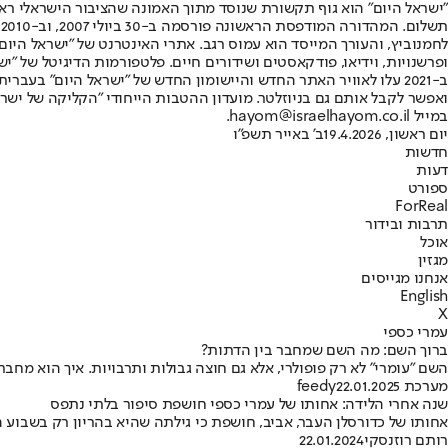
"ישראל היום" הוא גוף תקשורת שנוסד מתוך האמונה שהציבור הישראלי ראוי 
ת
ופרשנויות, וידיאו, פודקאסטים ושידורים חיים. פלטפורמות הדיגיטל של "ישרא
ב-2021 עלו לאוויר האתר החדש והיישומון החדש של "ישראל היום" בע
ואפשר לקבל אותם גם בניוזלטר. מועדון ההטבות הייחודי "הקליקה של ישרא
במייל hayom@israelhayom.co.il.
יום ראשון, 19.4.2026
ב' באייר תשפ"ו
חדשות
דעות
ספורט
ForReal
תרבות ובידור
אוכל
מגזין
אנחנו מגייסים
English
X
עמרי כספי
ברוך השם: מה השם שמחבר בין הדתות?
השם "עומרי" לא רק פופולרי, אלא גם חוצה גבולות ותרבויות. איך הוא מ
מערכת feedy
22.01.2025
שנה אחרי הלידה: אחותו של עמרי כספי חושפת סיפור בלתי נתפס
אחותו של כדורסלן העבר, אביב, חושפת כי גילתה שהיא בהריון רק בשבוע ה-26, כלומר בחודש השישי להריונה עם בתה אלי • "לא היתה בטן או בחילות, עייפות היתה - אבל מי לא ע
רותם רוזנסקי
22.01.2024