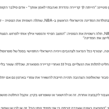
ן סטייט: "הייתה לך קריירה נהדרת ואהבתי לאמן אותך" • אדם סילבר הקו
ון ב-NBA, שתלה רשמית את הגופיה • קבלו את המיטב
אחד הכדורסלנים הגדולים ביותר בתולדות המדינה והישראלי הראשון ב-NBA, תלה רשמית את הגופיה: "המצב ה
לייצג את המדינה"
ור בליגה הטובה בעולם • ההודעה הרשמית: מחר ב-20:30
בור שהאלופה הצהובה תהיה חייבת להשאיר את עמרי בארגון גם אם יתלה א
שאעבור לקבוצה אחרת. זה או להישאר או שאפרוש בקיץ. אקבל החלטה מו
על אילת, סיפק מונולוג: "הפציעה בעונה שעברה קרתה כי אני תמיד נותן הכל. זה או לב