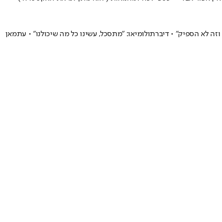
ון הזה, נלחמנו וזה לא הספיק" • דיברתולומיאו: "מתסכל, עשינו כל מה שיכולנו" • עתמאן