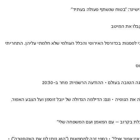
מישינר: "בטוח שנשתף פעולה בעתיד"
פיזי והנפשי אילץ אותי לפרוש. הגעתי לפסגות בכדורסל האירופי והכלל העולמי שלא חלמתי עליהן. התחריתי
ת הגופיה • וגם: הדילמה הגדולה של יובל זוסמן ועל הצבע האפור,
שכלת בקרוב – עם המאמן ועם המשפחה שלי"
ן או שחור, אין אפור אצלי" • כספי זכה למחמאות ("הוא נותן לנו את האקסטרה") •