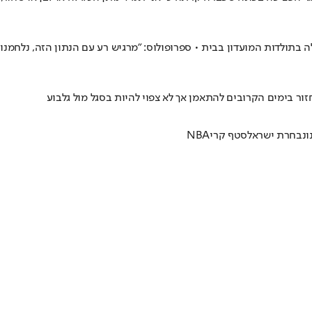
90:6) לאנאדולו אפס שהייתה הגדולה בתולדות המועדון בבית • ספרופולוס: "מרגיש רע עם הנת
ור בימים הקרובים להתאמן אך לא צפוי להיות בסגל מול גלבוע
ו
נבחרת ישראל
סטף קרי
NBA