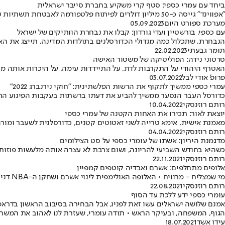
ביחד עם עמרי כספי: סטף קרי משקיע בחברת סייבר ישראלית
"אפווינד" גייסה כ-50 מיליון דולרים לפיתוח פלטפורמה לאבטחת תשתיות ענן, כך על פי "כלכליסט" • בין המשקיעים? הישראלי הראשון ב-NBA והכוכב של גולדן סטייט ווריורס
מערכת ספורט היום
05.09.2023
עם כספי, בורשטיין ועדי גורדון: קבלו את נבחרת הוותיקים של ישראל
הנבחרת, שתכלול כמה מגדולי הכדורסלנים בתולדות המדינה, תייצג את הא
תומר גבעתי
22.02.2023
סרטוני נידה: הפוליטיקה של משטור האישה
האטרף היהודי על התקרבות לדת, על התיידדות עימה, על היכרות אותה מתבטא ב־99% במשטור האישה • עמותות אפרת, להבה ושאר שומרי הטוהר הלאומי מעולם לא היו קרובים כל כ
פרופ' אודי לבל
03.07.2022
עמרי כספי ממשיך לתקוף את הרשות הפלשתינית: "חוקי נירנברג 2022"
כדורסל העבר הנסער ממשיך להביע את דעתו ברשתות בעקבות הפיגוע הרצ
רותם רוזנסקי
10.04.2022
יוצאת לאור: תכירו את האחות הקטנה של עמרי כספי
מאמנת אישית, אימא טרייה לשני זאטוטים קטנים, כדורסלנית לשעבר ומורה לספורט בעתיד
רותם רוזנסקי
04.04.2022
מדגמנת היריון: אשתו של עומרי כספי על סט הצילומים
כשהיא בחודש השביעי להריונה, ושום צרבת לא עצרה אותה מלעשות פוזות למ
רותם רוזנסקי
22.11.2021
אלופים מתחלפים: אשרם ואבדיה קוטפים קמפיין
מי שמצליח - מרוויח • האלופה האולימפית לינוי אשרם ושחקן ה-NBA דני אבדיה החליפו את עומרי כספי על אריזות המוצר הוותיק • מעתה לא רק קורנפלקס של אלופים - אלא גם של אלופות
רותם רוזנסקי
22.08.2021
עומרי כספי ידע ללכת עד הסוף
אמנם שלושה ישראלים עשו זאת לפניו, אבל הבחירה בסיבוב הראשון בדראפ
הגוף, המשפחה, ובעיקר הראש • תודה עומרי, שעזרת לנו לאהוב את המשחק
עידו אשד
18.07.2021