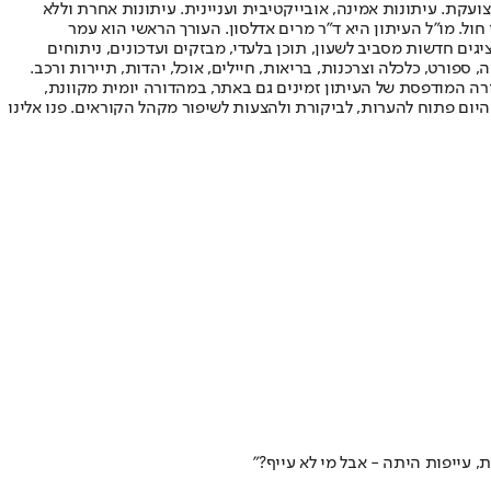
ועקת. עיתונות אמינה, אובייקטיבית ועניינית. עיתונות אחרת וללא
עור החשיפה הגבוה ביותר בימי חול. מו"ל העיתון היא ד"ר מרים אדלסון. העורך הראשי הוא עמר
 והעורך המייסד הוא עמוס רגב. אתרי האינטרנט של "ישראל היום" בעברית ובאנגלית, כמו כן היישומונים (אפליקציות) לאנדרואיד ול-iOS, מציגים חדשות מסביב לשעון, תוכן בלעדי, מבזקים ועדכונים, ניתוחים
, ספורט, כלכלה וצרכנות, בריאות, חיילים, אוכל, יהדות, תיירות ורכב.
דורה המודפסת של העיתון זמינים גם באתר, במהדורה יומית מקוונת,
היום פתוח להערות, לביקורת ולהצעות לשיפור מקהל הקוראים. פנו אלינו