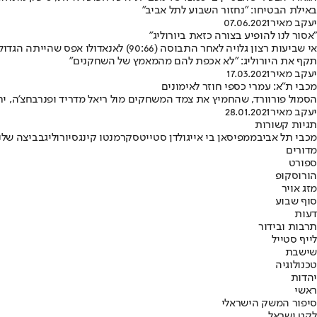
באילת הבטיחו: "נחזור השבוע לתל אביב"
יעקב מאיר
07.06.2021
"אסור לנו להופיע בצורה כזאת ביורוליג"
אי שביעות רצון גלויה לאחר התבוסה (6
תקף את היורוליג: "לא אכפת להם מהמאמץ של השחקנים"
יעקב מאיר
17.03.2021
מכבי ת"א: עמרי כספי חוזר לאימונים
הסמול פורוורד, שהחמיץ את צמד המשחקים מול ריאל מדריד ופנרבחצ'ה, יחז
יעקב מאיר
28.01.2021
תגיות קשורות
מכבי תל אביב
ממפיס
אן בי איי
גולדן סטייט
סקרמנטו קינגס
יורוליג
בביצה שלנ
מדורים
ספורט
הורוסקופ
מזג אויר
סוף שבוע
דעות
תרבות ובידור
לייף סטייל
שישבת
טכנולוגיה
יהדות
ראשי
סיפור המשק הישראלי
לקט ישראל