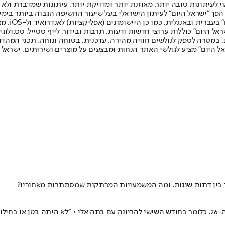
לעיתונות טובה יותר, מאוזנת יותר ומדויקת יותר. עיתונות שמדברת ולא צ
שלום. המהדורה המודפסת הראשונה פורסמה ב-30 ביולי 2007, וב-2010 הפך "ישראל היום" לעיתון הישראלי בעל שי
לחמנוביץ,
ל היום" כוללות ערוצי חדשות ודעות, תרבות ובידור, לייף סטייל, טכנולוגיה
ברית, במטרה לספק לגולשים חוויה מהירה, עדכנית, בטוחה ונוחה. תכני המה
ל היום" מציע לגולשי האתר הנחות ומבצעים על מוצרים ושירותים. ישראל 
חבר בין דתות שונות, ומה המשמעויות המרתקות שמסתתרות מאחוריו?
ייף?"