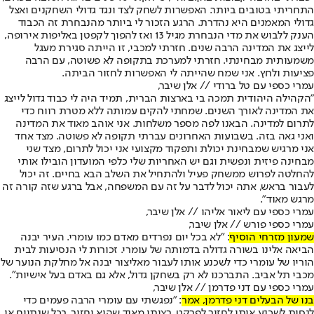
התחריתי בטובים ביותר. האפשרות לשחק לצד ונגד גדולי השחקנים ואצל
גדולי המאמנים היא נהדרת. הרגע הזכור לי ביותר מהנבחרת זה הכבוד
הענק ללבוש את מדי הנבחרת מגיל 13 ואז להפוך לקפטן באליפות אירופה,
לייצג את המדינה הרבה שנים. חזרתי למכבי, זו הייתה סגירת מעגל
משמעותית מבחינתי. חזרתי למערכת בתקופה לא פשוטה, עם הרבה
פציעות ולחץ. אני שמח שהייתה לי האפשרות לחזור הביתה.
עמרי כספי עם טל ברודי // אלן שיבר,
"הקהילה היהודית תמכה בי בארצות הברית, תמיד היה לי כבוד גדול לייצג
את המדינה לאורך השנים. שמחתי להקים עמותה ללא מטרת רווח כדי
לתרום למדינה. הבאנו לפה מספר משלחות. אני אוהב מאוד את המדינה
ואני גאה בזה. בשבועות האחרונים עברתי תקופה לא פשוטה. מצד אחד
אני מרגיש שמבחינת יכולת ותפקוד מקצועי אני יכול לתרום, מצד שני
מבחינה פיזית ונפשית וגם יש האחריות שלי כלפי המועדון הובילו אותי
להחלטה לפרוש ממשחק פעיל ולהתחיל את השלב הבא בחיים. זה יכול
לעבור בראש, אתה יכול לדבר על זה עם המשפחה, אבל ברגע שזה קורה זה
מרגש מאוד".
עמרי כספי עם ליאור אליהו // אלן שיבר,
עמרי כספי פורש // אלן שיבר,
שמעון מזרחי הוסיף
: "לא בכל יום נפרדים מאדם כמו עומרי. העיר יבנה
הביאה אלינו בשורה גדולה בדמותה של עומרי. זכורות לי הנסיעות לבית
הוריו של עומרי כדי לשכנע אותו לעבור מאליצור יבנה אל מחלקת הנוער של
מכבי תל אביב. התברכנו לא רק בשחקן גדול, אלא גם באדם בעל אישיות".
עמרי כספי עם דני פדרמן // אלן שיבר,
בנו של הבעלים דני פדרמן, אמר
: "נפגשתי עם עומרי הרבה פעמים כדי
לנסות לשכנע אותו לחזור לפרקט. רציתי מאוד שהוא יחזור, בכל שנתיים או