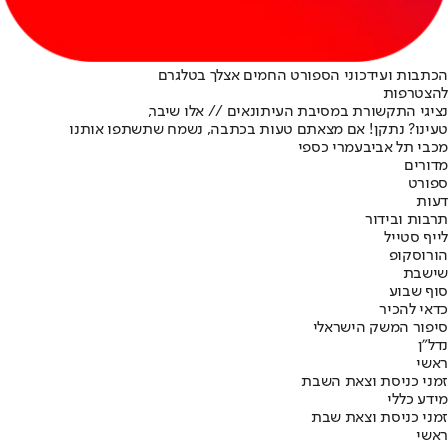
הכתבות ועידכוני הספורט החמים אצלך בטלגרם
להצטרפות
נציגי התקשורת במסיבת העיתונאים // אלו שיבר,
טעינו? נתקן! אם מצאתם טעות בכתבה, נשמח שתשתפו אותנו
מכבי תל אביב
עמרי כספי
מדורים
ספורט
דעות
תרבות ובידור
לייף סטייל
הורוסקופ
שישבת
סוף שבוע
כדאי להכיר
סיפור המשק הישראלי
נדל"ן
ראשי
זמני כניסת וצאת השבת
מידע כללי
זמני כניסת וצאת שבת
ראשי