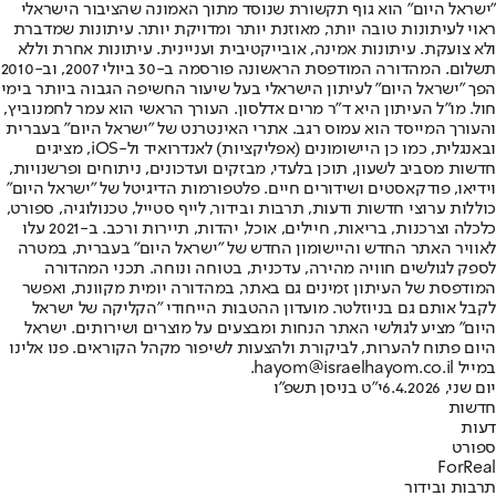
"ישראל היום" הוא גוף תקשורת שנוסד מתוך האמונה שהציבור הישראלי
ראוי לעיתונות טובה יותר, מאוזנת יותר ומדויקת יותר. עיתונות שמדברת
ולא צועקת. עיתונות אמינה, אובייקטיבית ועניינית. עיתונות אחרת וללא
תשלום. המהדורה המודפסת הראשונה פורסמה ב-30 ביולי 2007, וב-2010
הפך "ישראל היום" לעיתון הישראלי בעל שיעור החשיפה הגבוה ביותר בימי
חול. מו"ל העיתון היא ד"ר מרים אדלסון. העורך הראשי הוא עמר לחמנוביץ,
והעורך המייסד הוא עמוס רגב. אתרי האינטרנט של "ישראל היום" בעברית
ובאנגלית, כמו כן היישומונים (אפליקציות) לאנדרואיד ול-iOS, מציגים
חדשות מסביב לשעון, תוכן בלעדי, מבזקים ועדכונים, ניתוחים ופרשנויות,
וידיאו, פודקאסטים ושידורים חיים. פלטפורמות הדיגיטל של "ישראל היום"
כוללות ערוצי חדשות ודעות, תרבות ובידור, לייף סטייל, טכנולוגיה, ספורט,
כלכלה וצרכנות, בריאות, חיילים, אוכל, יהדות, תיירות ורכב. ב-2021 עלו
לאוויר האתר החדש והיישומון החדש של "ישראל היום" בעברית, במטרה
לספק לגולשים חוויה מהירה, עדכנית, בטוחה ונוחה. תכני המהדורה
המודפסת של העיתון זמינים גם באתר, במהדורה יומית מקוונת, ואפשר
לקבל אותם גם בניוזלטר. מועדון ההטבות הייחודי "הקליקה של ישראל
היום" מציע לגולשי האתר הנחות ומבצעים על מוצרים ושירותים. ישראל
היום פתוח להערות, לביקורת ולהצעות לשיפור מקהל הקוראים. פנו אלינו
במייל hayom@israelhayom.co.il.
יום שני, 6.4.2026
י"ט בניסן תשפ"ו
חדשות
דעות
ספורט
ForReal
תרבות ובידור