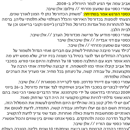
אביב עמה אף הגיע לגמר היורוליג ב-2008.
עמרי כספי עם שמעון מזרחי // צילום: אלן שיבר,
כספי הנרגש אמר בפתיחה
: "משחק הכדורסל נתן לי המון לאורך שנים.
הגעתי לפסגות בכדורסל האירופי והכלל העולמי שלא חלמתי עליהן. ברמה
של להתחרות מול אגדות כדורסל, מול לברון ג'יימס וקובי בריאנט וכן עד
לבית הלבן.
עמרי כספי מודיע על פרישה מכדורסל, הערב // אלן שיבר,
כספי עם דני אבדיה // אלן שיבר,אלן שיבר
כספי עם שמעון מזרחי // אלן שיבר,
"כילד צעיר מיבנה שהתחיל לשחק עם חברים ואחי הגדול ולשמור על
החבר'ה הגדולים ועד לנער בטיול בר מצווה בניו יורק, שלא ממש ידע מה
הוא אומר ויצא עם החולצה מספר 18 על החולצה והיום אני פורש. במכבי
תל אביב קיבלו אותי כמו למשפחה, זו קבוצה שלימדה אותי הרבה על
מקצוענות, על עבודה קשה, על ניצחון בכל מחיר. אני מעריך את הערכים
האלה שלמדתי.
עמרי כספי עם דייויד פדרמן. סוף לקריירה מפוארת // אלן שיבר,
"עליתי לבוגרים במכבי תל אביב ושיחקתי לצד אגדות כדורסל. ב-26 ביוני
2009 נבחרתי בדראפט על ידי סקרמנטו. אחד הדברים שאני הכי גאה בהם
הוא שאני גדלתי להיות שחקן מקצועי זה היה דבר שרחוק מאוד.
"אם יש לי חלק קטן בזה שהילדים היום חולמים לעשות את המסלול הזה,
בעזרת השם הם גם יעלו ויצליחו. עבודה קשה, התמדה, לדעת לאטום את
האוזניים ממחשבות ודעות כאלה ואחרות. מצד שני צריך לדעת להקשיב
ולקבל הדרכה נכונה ולהתקדם. בסוף אנחנו שווים בין שווים והכול אפשרי.
עמר כספי עם הוריו // אלן שיבר,
"עברתי בהרבה קבוצות באן.בי.איי, שיחקתי 10 שנים בליגה הטובה בעולם,