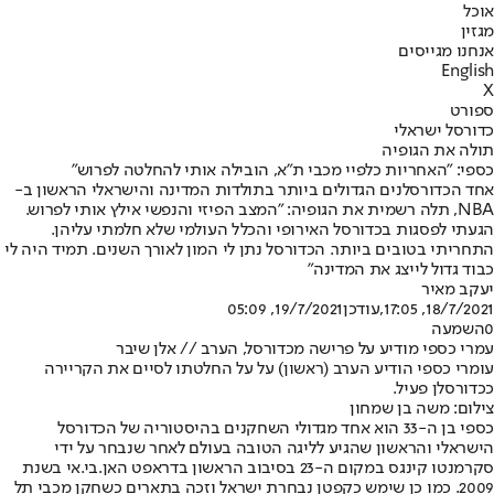
אוכל
מגזין
אנחנו מגייסים
English
X
ספורט
כדורסל ישראלי
תולה את הגופיה
כספי: "האחריות כלפיי מכבי ת"א, הובילה אותי להחלטה לפרוש"
אחד הכדורסלנים הגדולים ביותר בתולדות המדינה והישראלי הראשון ב-
NBA, תלה רשמית את הגופיה: "המצב הפיזי והנפשי אילץ אותי לפרוש.
הגעתי לפסגות בכדורסל האירופי והכלל העולמי שלא חלמתי עליהן.
התחריתי בטובים ביותר. הכדורסל נתן לי המון לאורך השנים. תמיד היה לי
כבוד גדול לייצג את המדינה"
יעקב מאיר
18/7/2021, 17:05
,עודכן
19/7/2021, 05:09
0
השמעה
עמרי כספי מודיע על פרישה מכדורסל, הערב // אלן שיבר
עומרי כספי הודיע הערב (ראשון) על על החלטתו לסיים את הקריירה
ככדורסלן פעיל.
צילום: משה בן שמחון
כספי בן ה-33 הוא אחד מגדולי השחקנים בהיסטוריה של הכדורסל
הישראלי והראשון שהגיע לליגה הטובה בעולם לאחר שנבחר על ידי
סקרמנטו קינגס במקום ה-23 בסיבוב הראשון בדראפט האן.בי.אי בשנת
2009. כמו כן שימש כקפטן נבחרת ישראל וזכה בתארים כשחקן מכבי תל