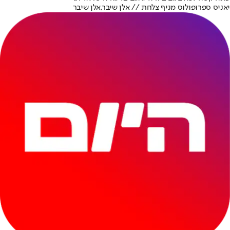
יאניס ספרופולוס מניף צלחת // אלן שיבר,אלן שיבר