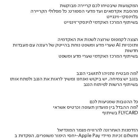
המקצועות שיבטיחו לכם קריירה מבוקשת
מהסבת אקדמאים ועד מדעי הספורט: כל מסלולי הקריירה
בלוינסקי-וינגייט
בשיתוף המרכז האקדמי לוינסקי־וינגייט
הצצה לקמפוס שרוצה לשנות את האקדמיה
שערי מדע ומשפט נוחת בהייטק של רעננה עם מעבדות AI ותוכניות
חדשות
בשיתוף המרכז האקדמי שערי מדע ומשפט
מה מבטיח נתניהו לתושבי הנגב?
בנגב יש צמיחה, יש ביקוש ואנחנו נמשיך לראות את הנגב ולפתח אותו
בשיתוף הרשות לפיתוח הנגב
כל ההטבות שמגיעות לכם
מה ההבדל בין מועדון תעופה וכרטיס אשראי?
בשיתוף FLYCARD
הזדמנות האחרונה להרוויח מגמר המונדיאל
יחסי הימור משופרים, הפקדות ב-Apple Pay ותשלום זכיות מיידי