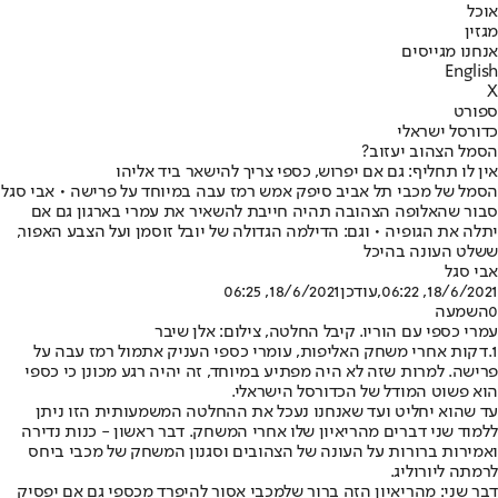
אוכל
מגזין
אנחנו מגייסים
English
X
ספורט
כדורסל ישראלי
הסמל הצהוב יעזוב?
אין לו תחליף: גם אם יפרוש, כספי צריך להישאר ביד אליהו
הסמל של מכבי תל אביב סיפק אמש רמז עבה במיוחד על פרישה • אבי סגל
סבור שהאלופה הצהובה תהיה חייבת להשאיר את עמרי בארגון גם אם
יתלה את הגופיה • וגם: הדילמה הגדולה של יובל זוסמן ועל הצבע האפור,
ששלט העונה בהיכל
אבי סגל
18/6/2021, 06:22
,עודכן
18/6/2021, 06:25
0
השמעה
עמרי כספי עם הוריו. קיבל החלטה, צילום: אלן שיבר
1.דקות אחרי משחק האליפות, עומרי כספי העניק אתמול רמז עבה על
פרישה. למרות שזה לא היה מפתיע במיוחד, זה יהיה רגע מכונן כי כספי
הוא פשוט המודל של הכדורסל הישראלי.
עד שהוא יחליט ועד שאנחנו נעכל את ההחלטה המשמעותית הזו ניתן
ללמוד שני דברים מהריאיון שלו אחרי המשחק. דבר ראשון - כנות נדירה
ואמירות ברורות על העונה של הצהובים וסגנון המשחק של מכבי ביחס
לרמתה ליורוליג.
דבר שני: מהריאיון הזה ברור שלמכבי אסור להיפרד מכספי גם אם יפסיק