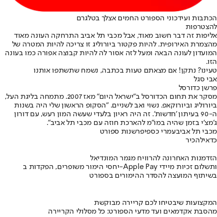
הכתבות ועידכוני הספורט החמים אצלך בטלגרם
להצטרפות
אליפות זה דבר חשוב מאוד, אבל מכבי תל אביב התרחקה העונה מאוד
מהצמרת האירופית. להיות פקטור ביורוליג זו צריכה להיות המטרה של
המועדון לעונה הבאה ומעל לזה אסור לה להיות קבוצה אפורה כמו בעונה
הזו.
טעינו? נתקן! אם מצאתם טעות בכתבה, נשמח שתשתפו אותנו
אבי סגל
פרשן כדורסל
מסקר את תחום הכדורסל ב"ישראל היום" מאז 2007. מתמחה בליגת העל,
ביורוליג וביורוקאפ. נשוי ואב לשניים. "הסקופ הראשון שלי היה בשנות
ה-90 בעיתון 'חדשות'. זה היה ראיון בלעדי שעשה המון רעש, עם דורון
ג׳מצ׳י בזמן שהיה במו״מ להארכת חוזה עם מכבי תל אביב".
מכבי תל אביב
עמרי כספי
פרשנות ספורט
כדאי
להכיר
הזדמנות האחרונה להרוויח מגמר המונדיאל
יחסי הימור משופרים, הפקדות ב-Apple Pay ותשלום זכיות מיידי
בשיתוף המועצה להסדר ההימורים בספורט
המקצועות שיבטיחו לכם קריירה מבוקשת
מהסבת אקדמאים ועד מדעי הספורט: כל מסלולי הקריירה