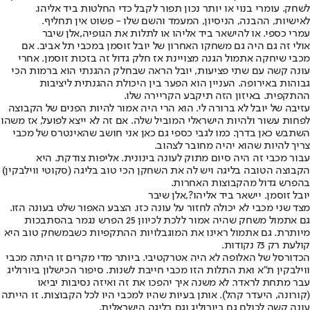
לשחק. עומרי בנוי או יותר נכון תפור לקבל כדי החלטות ביד אליהו.
לאישיות, ההבנה, הניסיון, המעמד והשם שלו - פשוט אין תחליף.
עמרי כספי. או להישאר ביד אליהו או לתלות את הגופיה,אלן שיבר
אולי זה גם היה גם משחקו האחרון של יובל זוסמן במכבי תל אביב. אם
מכבי שיחקה אתמול הגנה מצויינת אז חלק גדול זה בזכות זוסמן. אחרי
עונה קשה עם שתי פציעות, יובל הראה שבחלק ההגנתי הוא ברמות הכי
גבוהות באירופה. העניין הוא הפער בין היכולת ההגנתית ליציבות
ההתקפית. באיזון הזה תיקבע הקריירה שלו.
עזיבה של יובל לא ברורה לי. הוא הרי היה אמור להיות הפנים של הקבוצה
לפחות עשור ולהיות הישראלי המוביל שלה. אם זה לא ייצא לפועל, אז משהו
השתבש כאן בדרך. כמו לגבי כספי גם כאן אני חושב שהאינטרס של מכבי
צריך להיות שהוא יהיה מחובר לצהוב.
עבור מכבי זה היה סיום מתוק לעונה בינונית. אליפות צודקת. היא
הקבוצה הטובה בליגה ויש לה את השחקן הכי טוב בליגה (סקוטי ווילבקין)
בהפרש גדול מהקבוצות האחרות.
יובל זוסמן. יישאר ביד אליהו?,אלן שיבר
מצד שני מכבי לא יכולה לחזור על עונה כזו. הצבע האפור שלט בעונה הזו.
גם אתמול משחק שהיה אמור ללכת לכיוון 25 הפרש נגמר בהסתבכות
מיותרת. גם אתמול ראינו את המוגבלויות ההתקפיות כשבמשחק טוב היא
קולעת רק 73 נקודות.
הכדורסל של האלופה לא היה אטרקטיבי. ביותר מדי מקרים זו היתה מכבי
ווילבקין ת״א ואת התלות הזו מכבי חייבת לשנות. סיפור הכישלון ביורוליג
עבר מתחת לראדר. לא משנה איך יהפכו את זה ואיזה נסיבות יביאו
(קורונה, היעדר קהל). אותן בעיות שהיו למכבי היו לכל הקבוצות. זו הייתה
עונה קשה לכולם גם ביורוליג וגם בליגה הישראלית.