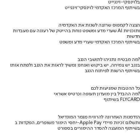
בלוינסקי-וינגייט
בשיתוף המרכז האקדמי לוינסקי־וינגייט
הצצה לקמפוס שרוצה לשנות את האקדמיה
שערי מדע ומשפט נוחת בהייטק של רעננה עם מעבדות AI ותוכניות
חדשות
בשיתוף המרכז האקדמי שערי מדע ומשפט
מה מבטיח נתניהו לתושבי הנגב?
בנגב יש צמיחה, יש ביקוש ואנחנו נמשיך לראות את הנגב ולפתח אותו
בשיתוף הרשות לפיתוח הנגב
כל ההטבות שמגיעות לכם
מה ההבדל בין מועדון תעופה וכרטיס אשראי?
בשיתוף FLYCARD
הזדמנות האחרונה להרוויח מגמר המונדיאל
יחסי הימור משופרים, הפקדות ב-Apple Pay ותשלום זכיות מיידי
בשיתוף המועצה להסדר ההימורים בספורט