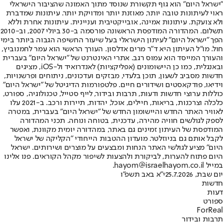
"ישראל היום" הוא גוף תקשורת שנוסד מתוך האמונה שהציבור הישראלי
ראוי לעיתונות טובה יותר, מאוזנת יותר ומדויקת יותר. עיתונות שמדברת
ולא צועקת. עיתונות אמינה, אובייקטיבית ועניינית. עיתונות אחרת וללא
תשלום. המהדורה המודפסת הראשונה פורסמה ב-30 ביולי 2007, וב-2010
הפך "ישראל היום" לעיתון הישראלי בעל שיעור החשיפה הגבוה ביותר בימי
חול. מו"ל העיתון היא ד"ר מרים אדלסון. העורך הראשי הוא עמר לחמנוביץ,
והעורך המייסד הוא עמוס רגב. אתרי האינטרנט של "ישראל היום" בעברית
ובאנגלית, כמו כן היישומונים (אפליקציות) לאנדרואיד ול-iOS, מציגים
חדשות מסביב לשעון, תוכן בלעדי, מבזקים ועדכונים, ניתוחים ופרשנויות,
וידיאו, פודקאסטים ושידורים חיים. פלטפורמות הדיגיטל של "ישראל היום"
כוללות ערוצי חדשות ודעות, תרבות ובידור, לייף סטייל, טכנולוגיה, ספורט,
כלכלה וצרכנות, בריאות, חיילים, אוכל, יהדות, תיירות ורכב. ב-2021 עלו
לאוויר האתר החדש והיישומון החדש של "ישראל היום" בעברית, במטרה
לספק לגולשים חוויה מהירה, עדכנית, בטוחה ונוחה. תכני המהדורה
המודפסת של העיתון זמינים גם באתר, במהדורה יומית מקוונת, ואפשר
לקבל אותם גם בניוזלטר. מועדון ההטבות הייחודי "הקליקה של ישראל
היום" מציע לגולשי האתר הנחות ומבצעים על מוצרים ושירותים. ישראל
היום פתוח להערות, לביקורת ולהצעות לשיפור מקהל הקוראים. פנו אלינו
במייל hayom@israelhayom.co.il.
יום שבת, 25.7.2026
י"א באב תשפ"ו
חדשות
דעות
ספורט
ForReal
תרבות ובידור