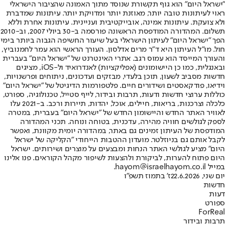
"ישראל היום" הוא גוף תקשורת שנוסד מתוך האמונה שהציבור הישראלי
ראוי לעיתונות טובה יותר, מאוזנת יותר ומדויקת יותר. עיתונות שמדברת
ולא צועקת. עיתונות אמינה, אובייקטיבית ועניינית. עיתונות אחרת וללא
תשלום. המהדורה המודפסת הראשונה פורסמה ב-30 ביולי 2007, וב-2010
הפך "ישראל היום" לעיתון הישראלי בעל שיעור החשיפה הגבוה ביותר בימי
חול. מו"ל העיתון היא ד"ר מרים אדלסון. העורך הראשי הוא עמר לחמנוביץ,
והעורך המייסד הוא עמוס רגב. אתרי האינטרנט של "ישראל היום" בעברית
ובאנגלית, כמו כן היישומונים (אפליקציות) לאנדרואיד ול-iOS, מציגים
חדשות מסביב לשעון, תוכן בלעדי, מבזקים ועדכונים, ניתוחים ופרשנויות,
וידיאו, פודקאסטים ושידורים חיים. פלטפורמות הדיגיטל של "ישראל היום"
כוללות ערוצי חדשות ודעות, תרבות ובידור, לייף סטייל, טכנולוגיה, ספורט,
כלכלה וצרכנות, בריאות, חיילים, אוכל, יהדות, תיירות ורכב. ב-2021 עלו
לאוויר האתר החדש והיישומון החדש של "ישראל היום" בעברית, במטרה
לספק לגולשים חוויה מהירה, עדכנית, בטוחה ונוחה. תכני המהדורה
המודפסת של העיתון זמינים גם באתר, במהדורה יומית מקוונת, ואפשר
לקבל אותם גם בניוזלטר. מועדון ההטבות הייחודי "הקליקה של ישראל
היום" מציע לגולשי האתר הנחות ומבצעים על מוצרים ושירותים. ישראל
היום פתוח להערות, לביקורת ולהצעות לשיפור מקהל הקוראים. פנו אלינו
במייל hayom@israelhayom.co.il.
יום שני, 22.6.2026
ז' בתמוז תשפ"ו
חדשות
דעות
ספורט
ForReal
תרבות ובידור