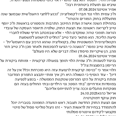
עמית הלוי: ״הפטור הוא צעד מוסרי ראוי כלפי משפחות נפגעי הטרור,
שיביא גם תועלת ביטחונית רבה"
אמיר אטינגר
07.08.2024
ח"כ עמית הלוי נגד חברו לקואליציה: "נכנע ללחצי היועמ"שית שבמשך שנה
מתעללת בחוק המורים והטרור"
בתחילת השנה אישרה ועדת החינוך, התרבות והספורט בראשות ח"כ יוסף
טייב לקריאה ראשונה את הצעת החוק, שלפיה תיאסר העסקה של עובדי
הוראה תומכי טרור, שמקדם הלוי • אלא שבמכתב חריף ששלח לחברי
סיעת הליכוד, הוא מתאר כיצד טייב "החליט להישמע ל'משמעת
הקואליציונית' המשפטית שלו, בקואליציה שהוא הרכיב עם היועמש"ית" •
מלשכת טייב נמסר: "הטענה כי הגיעו להסכמות ולאחר מכן ח״כ טייב חזר
מהן, הן שיקריות מיסודן ואלה דברים שלא היו מעולם"
אמיר אטינגר
01.04.2024
בניגוד לטענות: ח"כ עמית הלוי תומך בפעולה קרקעית - ומותח ביקורת על
הריסון בהפצצות צה"ל
הלוי אמר כי "כניסה קרקעית לרצועת עזה היא מוכרחת וכלל אין על זה
דיון" • עוד הוסיף כי השאלה היא רק איך ומתי יתבצע התמרון המדובר
ומתח ביקורת על הקו המרוסן שנוקטת הממשלה • בנוגע לפגיעה
במוסדות אזרחיים: "בתי הספר, גני הילדים ובתי החולים בעזה הם
מפקדות מחבלים וככה צריך להתייחס אליהם"
אריאל כהנא
24.10.2023
חוק עוקף דמוקרטיה
אם הצעת החוק החדשה תעבור, ראש הוועדה הממונה בטבריה יוכל
להתמודד בבחירות לראשות העיר • זהו ניצול פוליטי פסול של מינוי
מקצועי לקידום אינטרס מפלגתי