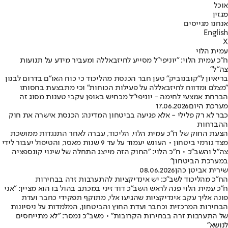
אוכל
מגזין
אנחנו מגייסים
English
X
עמית הלוי
ח"כ עמית הלוי: "יוניפי"ל מסייע לחיזבאללה ומעביר מידע על תנועות
צה"ל"
בריאיון ל"קובנוביק" טען חבר הכנסת מהליכוד כי כוח האו"ם בדרום לבנון
"מצלם ומדווח לחיזבאללה על פעילות הכוחות" וכי מתבצעת בחסותו
הברחת אמצעי לחימה - יוניפי"ל מכחיש באופן עקבי טענות מסוג זה
מערכת היום
17.06.2026
כבר לא רק פלילי - אלא פגיעה בביטחון המדינה: הכנסת אישרה את חוק
ההברחות
הצעת החוק של ח"כ עמית הלוי, הליכוד, עברה לאחר התנגדות ממושכת
מצד גורמי ביטחון • העונש יעמוד על עד 9 שנות מאסר, והטיפול יעבור לידי
צה"ל והשב"כ • ח"כ הלוי: "החוק הזה מייצג התחלה של שינוי קונספציה
במערכת הביטחון"
שירית אביטן כהן
08.06.2026
הח"כ מהליכוד לשב"כ: יש אינדיקציות להתערבות זרה בבחירות
ח״כ עמית הלוי פנה לראש השב"כ דוד זיני במכתב בהול בו הוא מציין: "אני
פונה אליך עקב אינדיקציות שהגיעו אלי, מתוקף תפקידי כחבר ועדת
הבחירות המרכזית וכחבר ועדת החוץ והביטחון, המלמדות על ניסיונות
של התערבות זרה בבחירות הקרובות״ • משב״כ נמסר: "לא מתייחסים
לנושא"