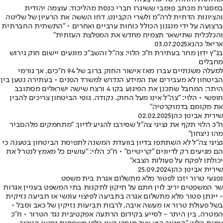
במסגרת מכתב פומבי ששיגרו חברי כנסת מהליכוד, עוצמה יהודית
והציונות הדתית לרה"מ ולשרי הקבינט, דחו הששה את הרעיון של שליטה
ברצועה על ידי מנגנון הכולל כוחות ערביים ואחרים • "התשתית החברתית
והכלכלית שתישאר תצמיח מחדש את המפלצת העזתית"
אריאל כהנא
03.07.2025
בג"ץ ידון מחר בעתירת ח"כ הלוי: צה"ל והשב"כ מונעים יישום חוק גירוש
מחבלים
למעלה משנתיים עברו מאז אישור החוק ברוב של 94 ח"כים, אך גורמי
הביטחון לא מעבירים את המידע הנדרש למשרד הפנים • בעתירה נטען בין
היתר: המחבל שתכנן את הפיגוע בקו 4 ורצח שישה ישראלים מסתובב
חופשי • הלוי: "צה"ל אינו מעל החוק. נקודה. גופי הביטחון צריכים להבין
את מקומם בדמוקרטיה"
שירית אביטן כהן
02.02.2025
ח"כ הלוי תקף את נציגי צה"ל שסירבו להגיע לדיון: "מתחמקים מלהסביר
מהו ניצחון"
נציגי צה"ל לא השתתפו בדיון בוועדת המשנה לתפיסת הביטחון בטענה כי
הם מגיעים רק לדיונים "קריטיים" • ח"כ הלוי: "עושים כל מאמץ לנטרל את
יכולתו לפקח על פעולות הצבא"
שירית אביטן כהן
25.09.2024
נפגעי טרור יזכו לפטור מלא מתשלום אגרת בית משפט
שר המשפטים יריב לוין חתם על תיקון לתקנות בתי המשפט בעניין אגרות
• יינתן פטור מלא מתשלום אגרה בתביעה לפיצוי עונשי או תביעה נזיקית
בשל פעולת טרור או מעשה איבה, לרבות תביעות נזיקין של כאב וסבל •
המטרה, בין היתר - לסייע בקידום הרתעה אפקטיבית נגד הטרור • ח״כ