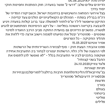
ימית מלול ינאי
04.06.2023
הדיונים עולים שלב: "דרעי 2" אושר בוועדה; חוק המתנות וחסינות חוקי
יסוד בדרך
בצל אירועי המחאה והשיבושים ברחובות ישראל, וכשביקורו המדיני של
רה"מ בברלין בפתח - המהלכים הקואליציוניים הולכים צעד קדימה •
התיקון שיאפשר ליו"ר ש"ס לחזור לממשלה עבר ברוב קולות בוועדה ויגיע
להצבעה בקריאה ראשונה במליאה • על רקע הניסיונות המתמשכים להגיע
לפשרה, נמשכים הדיונים גם בוועדת החוקה סביב הרכב הוועדה למינוי
שופטים • סמוטריץ׳ יבטל את נסיעתו לפנמה וישוב ארצה כדי ללוות את
תהליך החקיקה • כל הפרטים
אמיר אטינגר
15.03.2023
סמנו אהבתי: הצעת חוק - סוף לצנזורה השרירותית של הרשתות
לפי ההצעה של ח"כ הלוי, הרשתות יצטרכו לבחור בין התערבות אחידה
ושקופה בתכנים לבין אי התערבות בכלל • "לא נאפשר להן לתפוס את
החבל בשני קצותיו"
גלעד צוויק
24.10.2020
תגיות קשורות
בג"ץ
חיזבאללה
הליכוד
מלחמת חרבות ברזל
צה"ל
מורים
לבנון
בחירות
2026
אריה דרעי
בצלאל סמוטריץ'
חדשות
בארץ
בעולם
ביטחוני
פוליטי
פלילים