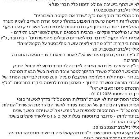
לא ישתתף בישיבה אם לא יוזמנו כלל חברי סגל א'
אילי זילברברג
17.02.2026
ח"כ מהליכוד תוקף את כ"ץ: "שודד את הקופה הציבורית"
התשלחות חריפה נרשמה השבוע במהלך כינוס ועדת השרים לעניין מערך
המילואים • שר הביטחון מקדם תוספות לפנסיות של משרתי קבע בהיקף
של 1.7 מיליארד שקלים • מרבית הכספים יוענקו לאנשי קבע ותיקים •
עמית הלוי תקף: "מדובר במיליארדים שנגזלים מהמשרתים" • בתגובה, כ"ץ
מתח ביקורת: "ח"כ מהקואליציה עושה פיליבסטר על הקואליציה!"
אילי זילברברג
20.01.2026
"בג"ץ התנתק מזמן מעם ישראל": לאחר הוצאת הצו - מגיעה התגובה
החריפה
בג"ץ הוציא צו על תנאי המורה למדינה להסביר מדוע לא יבוטל החוק
המאפשר למנכ"ל משרד החינוך לפטר עובד הוראה בשל הבעת תמיכה
בטרור • מתחילת המלחמה התקבלו מעל ל-200 פניות לבדיקת הסתה של
עובדי הוראה במשרד החינוך • בארגון תורת לחימה ביקרו בחריפות: "בג"ץ
התנתק מזמן מעם ישראל"
דין ברנדשטטר
01.01.2026
אלפי הסתייגויות לא יעצרו: "הגדלות הרמטכ"ל" בדרך לאישור סופי
ועדת החוץ והביטחון של הכנסת צפויה לאשר הבוקר את הכשרת "הגדלות
הרמטכ"ל" - התוספות לפנסיות של פורשי צה"ל, שניתנו במשך שנים
בניגוד לחוק • מדובר בתוספות בעלות של כ-1.6 מיליארד שקלים בשנה
לקופת המדינה
אילי זילברברג
30.12.2025
על רקע עסקה מתגבשת: ח"כים מהקואליציה דורשים מנתניהו הכרעה
מוחלטת והחלת שליטה בעזה