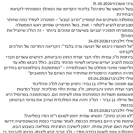
ביני אשכנזי
31.05.2026
בשל החשש של נתניהו? בליכוד הקדימו את המהלך המסורתי לקראת
הבחירות
במפלגה משיקים את קמפיין "הרוב קובע" • המטרה: לעודד כמה שיותר
מצביעים להגיע לקלפי • זאת, בשל התסריט שסימן ראש הממשלה
במסגרתו תומכיו יצביעו בשיעורים נמוכים ביותר • זה הח"כ שיוביל את
המהלך
אילי זילברברג
24.05.2026
"אל תאשרו כיבוש של רצועה צרה בלבד": הקריאה החריגה של הח"כים
לקבינט
ביוזמת ח"כ עמית הלוי חבר ועדת החוץ והביטחון, דורשים עשרים חברי
כנסת להציב יעדים שיביאו לשינוי מהותי בלבנון, כולל כיבוש מלא עד
הליטאני ופינוי מוחלט של האוכלוסייה • "הסתפקות בקילומטרים בודדים
תהיה החמצה היסטורית שתחזיר את האיום על התושבים"
אילי זילברברג
05.04.2026
עם תמונה של איילה בן גביר: ניסיון פריצה לח״כ מהליכוד
חבר ועדת החוץ והביטחון, ח"כ עמית הלוי מהליכוד, קיבל הודעות
וואטסאפ חשודות המזמינות אותו לשיחת זום, כשהתמונה בפרופיל היא
של איילה בן גביר • הח"כ זיהה את המלכודת ועירב את גורמי הביטחון
בכנסת
אילי זילברברג
18.03.2026
"לא מכהן כחוק": הנשיא עמית יוזמן לנאום ר"מ הודו במליאה?
עימות פרץ היום בוועדת הכנסת, לאחר שחברי כנסת מהאופוזיציה דרשו
לדעת האם יצחק עמית, יוזמן לישיבה החגיגית במליאה בשבוע הבא,
במהלכה צפוי לנאום נרנדה מודי • ח"כ קריב קרא ליצחק הרצוג להבהיר כי