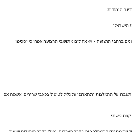
ז הישראלי
משאל שנערך על ידי המרכז הפלסטיני למחקר מדיניות וסקרים מראה כי 48% מהפלסטינים בעזה תמכו בסדרת ההפגנות נגד חמאס שצצו במקומות שונים ברחבי הרצועה • 49 אחוזים מתושבי הרצועה אמרו כי יסכימו
תעברו על ההמלצות ותתארגנו על גליל לטיפול בכאבי שרירים, אשמח אם
 קצת נישתי
ל של מתנגדים למהלך כזה בקרב הערבים, ואילו בקרב היהודים שיעור