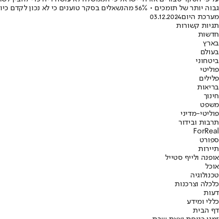
גבוה יותר של תומכים • 56% מהנשאלים בסקר טוענים כי לא נכון לקדם כיום חלקים מהרפורמה המשפטית
מערכת היום
03.12.2024
תגיות קשורות
חדשות
בארץ
בעולם
ביטחוני
פוליטי
פלילים
בריאות
חינוך
משפט
פוליטי-מדיני
תרבות ובידור
ForReal
ספורט
תיירות
אופנה ולייף סטייל
אוכל
טכנולוגיה
כלכלה וצרכנות
דעות
כללי ומידע
דף הבית