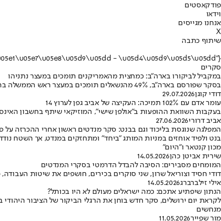
פודקאסטים
וידאו
אנחנו מגייסים
X
שיתוף כתבה
{"name":"\u05e1\u05e7\u05e8\u05d9\u05dd - \u05d4\u05d9\u05d5\u05dd"}
סקרים
במקביל לביקורו בארה"ב: כמחצית מהאמריקנים תומכים במעצר נתניהו
בסקר שפורסם בארה"ב, 49% מהנשאלים תומכים במעצר ראש הממשלה בהתאם לצו של בית הדין הפלילי הבינלאומי • ורוב הדמוקרטים סבורים שנתניהו פגע ביחסי ארה"ב–ישראל
דודי קוגן
29.07.2026
עומר אדם עם 102% תמיכה: העקיצה של אביב גפן לערוץ 14
בעקבות השוואת ההופעות ב"אולפן שישי", המוזיקאי שיתף בחשבון האינס
אביב דרורי
27.06.2026
המפלגה שנוגסת בליכוד וגם בבנט: סקר מנדטים ראשון אחרי ההכרזה על פ
בנט ולפיד אוחזים במניות המותג "ביחד" ומתחזקים במנדט, אך השטח נודד 
מכון קנטאר ו"היום"
שירית אביטן כהן
14.05.2026
המומחים מסבירים: הסיבה להבדל הדרמטי בסקרי המנדטים
דודי חסיד וצוריאל שרון, שני סוקרים בכירים, חושפים את שיטות העבודה
אילי זילברברג
14.05.2026
הנתון שיפתיע אתכם: כמה ישראלים מעולם לא היו בכותל?
לקראת יום ירושלים, סקר חדש בוחן את הרגלי הביקור של הציבור היהודי 
מנחשים
מור שפייר
11.05.2026