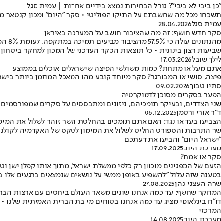
"כן ביבי לא ביבי"? גורל הבחירות נמצא בידיים אחרות | עמית סגל
תשכחו מכל מה שחשבתם על התיקו הפוליטי • סקר "היום" ומכון קנטאר מגל
עמית סגל
28.04.2026
סקר חדש חושף: זה מה שהציבור חושב על המערכה באיראן
שביעות רצון בינונית • כל תוצאות הסקר העדכני של המכון למחקר ביטחון 
לילך שובל
17.03.2026
אתם מעל או מתחת? כמות משולשי הפיצה שישראלים אוכלים בממוצע
פיצה, סושי או המבורגר? סקר מיוחד קובע מהו המאכל המוזמן ביותר בישרא
סתיו טבוך
09.02.2026
הפער בסקרים מסוכן לדמוקרטיה
שני הצדדים, ובעיקר תומכיהם, ניזונים ומתבססים על סקרים שמפורסמים 
ד"ר אורי ורטמן
06.12.2025
הצביעו בעד או נגד: האם אתם תומכים בהחלטת השר זוהר לשלול את המימו
שר התרבות והספורט החליט לשלול את המימון לטקס של האקדמיה לקולנוע 
״ישראל היום״ והביעו את דעתכם
מערכת היום
17.09.2025
סקר או אמת?
הזעם של המפגינים מוכוון רק כלפי ממשלת ישראל, מתוך אותו קפלן ישן וט
בטענה שזה עלול "להשפיע באופן ממשי על נושאים שנמצאים ברגעים אלו ב
שרה העצני כהן
27.08.2025
המחקר שחשף: עד כמה אנחנו שונים משאר העולם ביחסים עם ארצות הבר
המרכזי
מערכת היום
14.08.2025