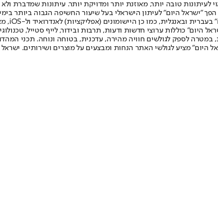
לעיתונות טובה יותר, מאוזנת יותר ומדויקת יותר. עיתונות שמדברת ולא צ
שלום. המהדורה המודפסת הראשונה פורסמה ב-30 ביולי 2007, וב-2010 הפך "ישראל היום" לעיתון הישראלי בעל שי
לחמנוביץ,
ל היום" כוללות ערוצי חדשות ודעות, תרבות ובידור, לייף סטייל, טכנולוגיה
ברית, במטרה לספק לגולשים חוויה מהירה, עדכנית, בטוחה ונוחה. תכני המה
ל היום" מציע לגולשי האתר הנחות ומבצעים על מוצרים ושירותים. ישראל 