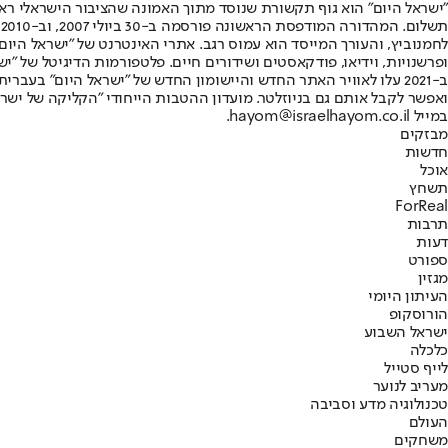
"ישראל היום" הוא גוף תקשורת שנוסד מתוך האמונה שהציבור הישראלי ראוי 
ת
ופרשנויות, וידיאו, פודקאסטים ושידורים חיים. פלטפורמות הדיגיטל של "ישרא
ב-2021 עלו לאוויר האתר החדש והיישומון החדש של "ישראל היום" בע
ואפשר לקבל אותם גם בניוזלטר. מועדון ההטבות הייחודי "הקליקה של ישרא
במייל hayom@israelhayom.co.il.
מבזקים
חדשות
אוכל
תשחץ
ForReal
תרבות
דעות
ספורט
מגזין
העיתון היומי
הורוסקופ
ישראל השבוע
כלכלה
לייף סטייל
מעריב לנוער
טכנולוגיה מדע וסביבה
העולם
משחקים