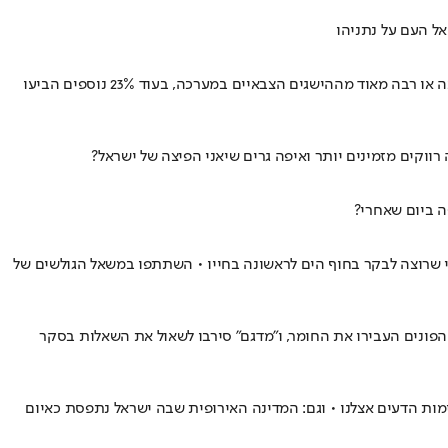
ל העם על נתניהו
מהנתונים עולה כי 57.5% מהציבור מביעים תמיכה במתקפה, לעומת 8% המתנגדים לה • במקביל, 60% מהישראלים דיווחו כי הם שבעי רצון במידה רבה או רבה מאוד מההישגים הצבאיים במערכה, בעוד 23% נוספים הביעו
ווקים מזמינים יותר ואיפה גרים שיאני הפיצה של ישראל?
ה ביום שאחרי?
י שרוצה לבקר בחוף הים לראשונה בחייו • השתתפו במשאל הגולשים של
- הפונים העבירו את החומר, ו"מדגם" סירבו לשאול את השאלות בסקר
בחרו בארצות הברית - ואף אחת לא מתקרבת לתמימות הדעים אצלנו • וגם: המדינה האירופית שבה ישראל נתפסת כאיום