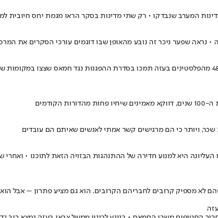
נה • נראה שפער ניכר זה נובע מהאופן שבו דוגמים עורכי הסקרים את המרכ
קודמים
כר, ויותר כי הם מרגישים קשר אמתי לאנשים שאיתם הם עובדים
העליונה היא למנוע חדירה של ההתנהגות הבזויה הזאת לתוכנו • ואחרי ש
ם לא מספיק קרובים לחבריהם הקרובים. הוא גם מציע פתרון – אבל הוא
עזה
רור החטופים משבי החמאס • בנוגע לכינון ממשל צבאי בעזה נמצא רוב גדו