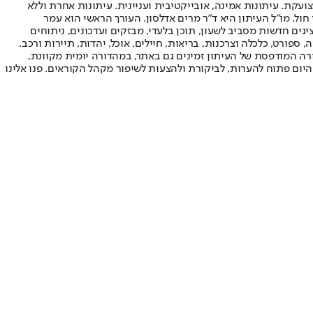
ועקת. עיתונות אמינה, אובייקטיבית ועניינית. עיתונות אחרת וללא
עור החשיפה הגבוה ביותר בימי חול. מו"ל העיתון היא ד"ר מרים אדלסון. העורך הראשי הוא עמר
 והעורך המייסד הוא עמוס רגב. אתרי האינטרנט של "ישראל היום" בעברית ובאנגלית, כמו כן היישומונים (אפליקציות) לאנדרואיד ול-iOS, מציגים חדשות מסביב לשעון, תוכן בלעדי, מבזקים ועדכונים, ניתוחים
, ספורט, כלכלה וצרכנות, בריאות, חיילים, אוכל, יהדות, תיירות ורכב.
דורה המודפסת של העיתון זמינים גם באתר, במהדורה יומית מקוונת,
היום פתוח להערות, לביקורת ולהצעות לשיפור מקהל הקוראים. פנו אלינו