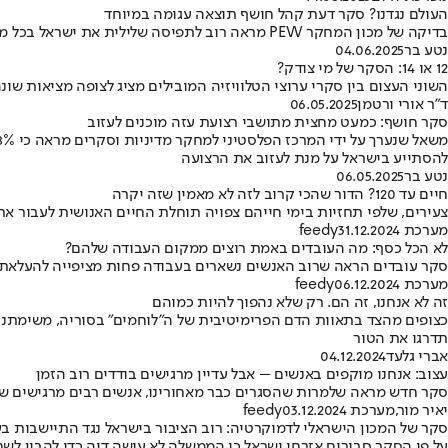
העולם נגדנו? סקר דעת קהל חושף תוצאה עגומה במיוחד
בדיקה של מכון המחקר PEW מראה רוב לתפיסה שלילית את ישראל בכל מדינות המערב שנבדקו • רק שתי מדינות בסקר הראו מגמת יחס חיובית למדינה היהודית
נטע בר
04.06.2025
12 או 14: הסקר של מי צודק?
השוני העצום בין סקרי ערוצי הטלוויזיה המובילים מציג לצופה מציאות שו
ד"ר אורי ורטמן
06.05.2025
סקר חושף: כמעט מחצית מתושבי רצועת עזה מוכנים לעזוב
להסתייע בישראל על מנת לעזוב את הרצועה
נטע בר
06.05.2025
חיים עד 120? הדור שהכי קרוב לזה לא מאמין שזה יקרה
צעירים, שלפי תחזיות בימי חייהם צפויה תוחלת החיים האנושית לעבור את ה-100 שנים, דווקא מאמינים שיחיו פחות מהדורות ה
מערכת feedy
31.12.2024
לא הכל כסף: מה העובדים באמת רוצים ממקום העבודה שלהם?
סקר עובדים הראה שרוב האנשים נשארים בעבודה פחות מציפייה להעלאת ש
מערכת feedy
06.12.2024
זה לא אנחנו, זה הם. רק שלא נהפוך להיות כמוהם
כצופים מהצד בתאוות הדם הפרימיטיבית של ה"לוחמים" בסוריה, משימתנו 
תדרגו את הטור
אברי גלעד
04.12.2024
עצוב: אנחנו מוקפים באנשים – אבל עדיין מרגישים בודדים רוב הזמן
סקר חדש מראה שלמרות שהסגרים כבר מאחורינו, אנשים רבים מרגישים שה
יאיר מור
,
מערכת feedy
03.12.2024
סקר של המכון הישראלי לדמוקרטיה: רוב הציבור בישראל נגד התיישבות ב
על פי הסקר סבורים אזרחי ישראל כי הממשלה לא עושה דיה כדי להבין לשח