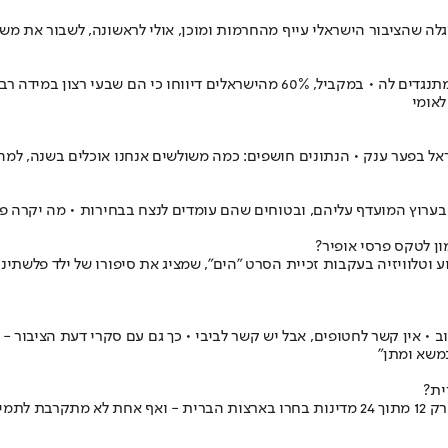
ה שהציבור הישראלי עייף מהחרמות ומוכן, אולי לראשונה, לשבור את משא
לאומי
ל בפער ענק • הנתונים חושפים: כמה משולשים אנחנו אוכלים בשנה, למה ר
בערוץ המועדף עליהם, ובטוחים שהם עומדים לנצח בבחירות • מה יקרה פ
ן לטקס פרסי אופיר?
וטלוויזיה בעקבות זכיית הסרט "הים", שמציג את סיפורו של ילד פלשתינ
וב • אין קשר לחטופים, אבל יש קשר לביבי • כך גם עם סקרי דעת הציבור 
משא ומתן"
ית?
דו"ח בינלאומי מציג עד כמה אנחנו בטוחים מי בת הברית האמיתית שלנו • רק 12 מתוך 24 מדינות 