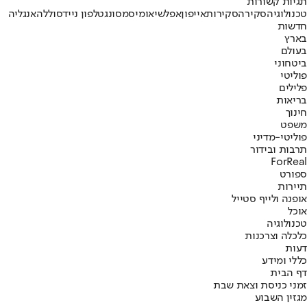
תגיות קשורות
טכנולוגיה
סקירה
סקירות
אייפון
אפל
שיאומי
סמסונג
טלפון נייד
סוללה
אנגליה
חדשות
בארץ
בעולם
ביטחוני
פוליטי
פלילים
בריאות
חינוך
משפט
פוליטי-מדיני
תרבות ובידור
ForReal
ספורט
תיירות
אופנה ולייף סטייל
אוכל
טכנולוגיה
כלכלה וצרכנות
דעות
כללי ומידע
דף הבית
זמני כניסת וצאת שבת
מגזין השבוע