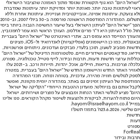
"ישראל היום" הוא גוף תקשורת שנוסד מתוך האמונה שהציבור הישראלי
ראוי לעיתונות טובה יותר, מאוזנת יותר ומדויקת יותר. עיתונות שמדברת
ולא צועקת. עיתונות אמינה, אובייקטיבית ועניינית. עיתונות אחרת וללא
תשלום. המהדורה המודפסת הראשונה פורסמה ב-30 ביולי 2007, וב-2010
הפך "ישראל היום" לעיתון הישראלי בעל שיעור החשיפה הגבוה ביותר בימי
חול. מו"ל העיתון היא ד"ר מרים אדלסון. העורך הראשי הוא עמר לחמנוביץ,
והעורך המייסד הוא עמוס רגב. אתרי האינטרנט של "ישראל היום" בעברית
ובאנגלית, כמו כן היישומונים (אפליקציות) לאנדרואיד ול-iOS, מציגים
חדשות מסביב לשעון, תוכן בלעדי, מבזקים ועדכונים, ניתוחים ופרשנויות,
וידיאו, פודקאסטים ושידורים חיים. פלטפורמות הדיגיטל של "ישראל היום"
כוללות ערוצי חדשות ודעות, תרבות ובידור, לייף סטייל, טכנולוגיה, ספורט,
כלכלה וצרכנות, בריאות, חיילים, אוכל, יהדות, תיירות ורכב. ב-2021 עלו
לאוויר האתר החדש והיישומון החדש של "ישראל היום" בעברית, במטרה
לספק לגולשים חוויה מהירה, עדכנית, בטוחה ונוחה. תכני המהדורה
המודפסת של העיתון זמינים גם באתר, במהדורה יומית מקוונת, ואפשר
לקבל אותם גם בניוזלטר. מועדון ההטבות הייחודי "הקליקה של ישראל
היום" מציע לגולשי האתר הנחות ומבצעים על מוצרים ושירותים. ישראל
היום פתוח להערות, לביקורת ולהצעות לשיפור מקהל הקוראים. פנו אלינו
במייל hayom@israelhayom.co.il.
יום שלישי, 23.6.2026
ח' בתמוז תשפ"ו
חדשות
דעות
ספורט
ForReal
תרבות ובידור