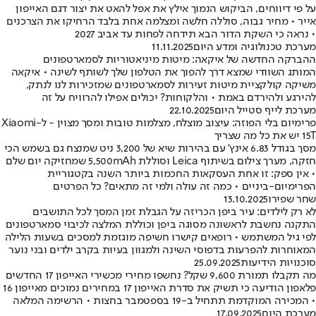
על פי דיווחים, הביקוש הנמוך אילץ את אפל להאט את יצור דגם האייפון
אייר • מחיר גבוה, סוללה חלשה ומצלמה אחת בלבד הרחיקו את הצרכנים
• נראה כי השקת הדור הבא תידחה לפחות עד אביב 2027
מערכת טכנולוגיה ומדע היום
11.11.2025
ההברקה החדשה של איקאה: מיטות מיניאטוריות לסמארטפונים
המותג השוודי שמצא דרך להפוך את הטלפון שלך לשותף לשינה • איקאה
משיקה קולקציית מיטות זעירות לסמארטפונים שמזכירות לנו לנתק,
להירגע ולהירדם באמת • והלקוחות? יכולים אפילו להרוויח על זה
מערכת לייף סטייל היום
22.10.2025
פרימיום בלי הפוזה: עיצוב מוצלח, מצלמות טובות ומסך מצוין - ל-Xiaomi
15T יש את כל מה שצריך
מסך בגודל 6.83 אינץ' עם בהירות שיא של 3,200 ניט שמנצח גם בשמש הכי
חזקה, מערך צילום בשיתוף Leica וסוללת 5,500mAh שמחזיקה יום שלם
• אין ספק: זו אחת העסקאות החכמות ביותר השנה בקטגוריית
הפרימיום-ביניים • כמה זה עולה ולמי זה מתאים? כל הפרטים
שחר שפירו
13.10.2025
לא רק לילדים: עיר ביפן הכריזה על הגבלת זמן המסך לכל התושבים
התקנה נחשבת לראשונה מסוגה ביפן וכוללת המלצה לכיבוי סמארטפונים
לפי גיל המשתמש • רופאים קישרו חשיפה מוגזמת למסכים בשעות הלילה
המאוחרות להפרעות בדפוסי השינה ולמגוון בעיות בקרב ילדים ובני נוער
סוכנויות הידיעות
25.09.2025
מה תקבלו תמורת 9,600 שקל? נחשפו מחירי מכשירי האייפון 17 החדשים
פלאפון הודיעה כי תשיק את סדרת האייפון 17 במחירים נמוכים מאייפון 16
• המכירה המוקדמת תתחיל ב-19 בספטמבר בחצות • הרשימה המלאה
מערכת היום
17.09.2025