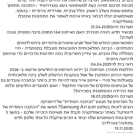
בקרוב בוואטסאפ: הפיצ'רים שיהפכו את החיים לקצת יותר קלים
תכונת תרגום זמינה כעת למשתמשי בטא באנדרואיד • התכונה תתמוך
בחמש שפות בשלב ראשון, כולל ערבית, ספרדית והינדית • בנוסף,
משתמשים יוכלו לבחור באיזו איכות לשמור את התמונות שקיבלו
באפליקציה
מערכת היום
21.04.2025
מכשיר חדש, חוויה מוכרת: האם האייפון 16e מספק סיבה מספיק טובה
לשדרג?
הסמארטפון החדש של אפל מציע שיפורים מינוריים ביחס לדגמים
הקודמים • הבינה המלאכותית המובטחת מוגבלת בתפקודה • חיי
הסוללה שלו טובים, אך עדיין חסרים לו כמה יתרונות מרכזיים כדי שיהפוך
לרכישה חיונית
רועי בית לוי
06.04.2025
הדלפות ממרכז הפיתוח: כך ייראו האייפונים החדשים שייצאו ב-2026
נחשף הכיוון המסקרן של אפל בעקבות הכישלון לשלב בינה מלאכותית
בפעילות של סירי • אייפון אייר צפוי להיות הדק ביותר ובחברה עובדים גם
על אבטיפוס מתקדם של מכשיר מתקפל • האם המוצרים החדשים יבלמו
את הירידה המסתמנת במכירות?
מערכת היום
18.03.2025
כל הפרטים על מבצע "הכתבה הסודית" של דינמיקה
רוצים לזכות בטלפון חכם Samsung A11? חפשו את "הכתבה הסודית של
דינמיקה" באתר ובאפליקציה וקבלו את משימת הזכייה שלכם • במשך 3
ימים צוות השופטים שלנו יבחר 6 זוכים שיקבלו כל אחד טלפון חדש
במתנה! צאו לדרך
15.11.2020