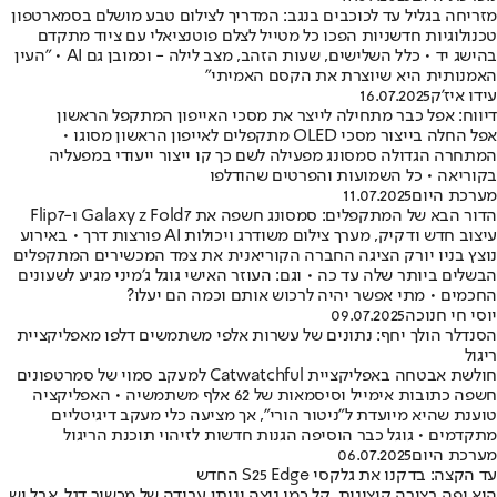
מזריחה בגליל עד לכוכבים בנגב: המדריך לצילום טבע מושלם בסמארטפון
טכנולוגיות חדשניות הפכו כל מטייל לצלם פוטנציאלי עם ציוד מתקדם
בהישג יד • כלל השלישים, שעות הזהב, מצב לילה - וכמובן גם AI • "העין
האמנותית היא שיוצרת את הקסם האמיתי"
עידו איז'ק
16.07.2025
דיווח: אפל כבר מתחילה לייצר את מסכי האייפון המתקפל הראשון
אפל החלה בייצור מסכי OLED מתקפלים לאייפון הראשון מסוגו •
המתחרה הגדולה סמסונג מפעילה לשם כך קו ייצור ייעודי במפעליה
בקוריאה • כל השמועות והפרטים שהודלפו
מערכת היום
11.07.2025
הדור הבא של המתקפלים: סמסונג חשפה את Galaxy z Fold7 ו-Flip7
עיצוב חדש ודקיק, מערך צילום משודרג ויכולות AI פורצות דרך • באירוע
נוצץ בניו יורק הציגה החברה הקוריאנית את צמד המכשירים המתקפלים
הבשלים ביותר שלה עד כה • וגם: העוזר האישי גוגל ג׳מיני מגיע לשעונים
החכמים • מתי אפשר יהיה לרכוש אותם וכמה הם יעלו?
יוסי חי חנוכה
09.07.2025
הסנדלר הולך יחף: נתונים של עשרות אלפי משתמשים דלפו מאפליקציית
ריגול
חולשת אבטחה באפליקציית Catwatchful למעקב סמוי של סמרטפונים
חשפה כתובות אימייל וסיסמאות של 62 אלף משתמשיה • האפליקציה
טוענת שהיא מיועדת ל"ניטור הורי", אך מציעה כלי מעקב דיגיטליים
מתקדמים • גוגל כבר הוסיפה הגנות חדשות לזיהוי תוכנת הריגול
מערכת היום
06.07.2025
עד הקצה: בדקנו את גלקסי S25 Edge החדש
הוא יפה בצורה קיצונית, קל כמו נוצה ונותן עבודה של מכשיר דגל, אבל יש