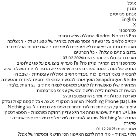
אוכל
מגזין
אנחנו מגייסים
English
X
סמרטפון
Redmi Note 15 Pro: הסוללה שלא נגמרת
יומיים מלאים בלי טעינה ומסך מעולה במחיר של 1,300 שקל • המצלמה
מעט מוגזמת והביצועים לא מיועדים לגיימרים • האם למרות הכל מדובר
בדגם ביניים מוצלח? • כל הפרטים
מערכת טכנולוגיה ומדע היום
03.02.2026
סמרטפון חזק ומהיר: פוקו F8 Pro מעדיף ביצועים על פני צילומים
החדש של מותג הסמרטפונים מבית שיאומי לא מנסה להיות מושלם, אלא
להצטיין בשני דברים: כוח עיבוד מרשים וסוללה עוצמתית • שבב ה-
Snapdragon 8 Elite הופך אותו למכשיר עוצמתי יחסית למחירו והטעינה
המהירה שלו מאפשרת לו להגיע ממאפס למאה אחוז ב-25 דקות בלבד •
הפשרות: מצלמת לילה חלשה וממשק עמוס בפרסומות
מערכת טכנולוגיה ומדע היום
29.01.2026
Nothing Phone (3a) Lite: העיצוב המקורי נשאר, אבל הקסם קצת נסדק
עיצוב שקוף, הבטחות גדולות ותחרות שמגיעה מבית • ל-Nothing 3a
Lite יש חוויית שימוש נוחה אך היא עדיין רחוקה משלמות • הסמארטפון
החדש של Nothing שהגיע לאחרונה לישראל מרגיש כמו צעד אחורה •
סקירה
שחר שפירו
01.12.2025
תלוי באוויר - מה קרה לדגם האייפון הכי חדשני ומסקרן של אפל?