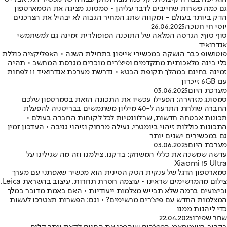
גם כמה פשרות שחייבים לדבר עליהן • סמסונג מציגה את הסמארטפון
הדק ביותר בעולם - ומקווה שתג המחיר הגבוה לא יבהיל את הצרכנים
יוסי חי חנוכה
26.06.2025
סוף סוף: הגרסה המלאה של התוכנה הפופולרית זמינה גם למשתמשי
אנדרואיד
פוטושופ כבר הושקה במכשירי אייפון בתחילת השנה • האפליקציה כוללת
כלי בינה מלאכותית מתקדמים ופיצ'רים מוכרים מגרסת המחשב • תהיה
זמינה בחינם במהלך תקופת הבטא • נדרשת מערכת אנדרואיד 11 לפחות
עם 6GB זיכרון
מערכת היום
03.06.2025
סמסונג מזהירה: הפעילו עכשיו את התכונה הזאת בסמרטפון שלכם
החברה שולחת התרעה ל-40 מיליון משתמשים בבריטניה להפעלת
תכונות אבטחה חדשות, שרלוונטיות לכל לקוחות החברה בעולם •
התכונות כוללות זיהוי ביומטרי, נעילה מרחוק וזיהוי גניבה • העדכון זמין
גם במכשירים ישנים יותר
מערכת היום
03.06.2025
עדשה שמשנה את כללי המשחק: בדקנו, צילמנו וזה מה שגילינו על
Xiaomi 15 Ultra
סמארטפון הדגל של ענקית הטק הסינית הוא מכשיר שאפתני עם מערך
צילום מהמרשימים שראינו • עוצמה חסרת תחרות, עיצוב בהשראת Leica,
וביצועים ברמה שלא תבייש מצלמות ייעודיות • האם באמת מדובר במלך
המצלמות החדש עם פיצ׳רים מרשימים? • וגם: הפשרות תצטרכו לעשות
כדי ליהנות ממנו
שחר שפירו
22.04.2025