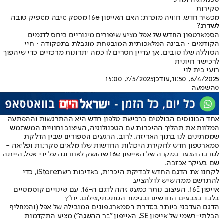
טכנולוגיה ומדע
סקירות
מכשיר חדש, חוויה מוכרת: האם האייפון 16e מספק סיבה מספיק טובה
לשדרג?
הסמארטפון החדש של אפל מציע שיפורים מינוריים ביחס לדגמים
הקודמים • הבינה המלאכותית המובטחת מוגבלת בתפקודה • חיי
הסוללה שלו טובים, אך עדיין חסרים לו כמה יתרונות מרכזיים כדי שיהפוך
לרכישה חיונית
רועי בית לוי
6/4/2025, 11:50
,עודכן
7/5/2025, 16:00
0
השמעה
אחד הבונוסים הבולטים ברכישת טלפון חדש היא ההתרגשות וההפתעה
המלוות את תהליך ההיכרות עם הטכנולוגיה, העיצוב וחוויית המשתמש
שממתינים לנו בתוך האריזה. לרוב, הרגעים הספורים שבין הדלקת
סמארטפון חדש לחקירת היכולות החדשות שלו מלאים סקרנות ופליאה -
למרבה הצער במקרה של האייפון 16e שהושק לאחרונה על ידי אפל, הייתה
שם בעיקר אכזבה.
לקחנו את הדגם החדש לבדיקת היכרות, באדיבות רשת
iStore
, כדי
להתרשם ממה שיש לו להציע.
אייפון 16E. העיצוב נותר כמעט זהה לדגם ה-16, עם שינויים קוסמטיים
בלבד בצבעים החדשים ובגימור המתכתי,צילום: יח"ץ
הדגם העדכני ביותר בסדרת הסמארטפונים המובילה של אפל (והמחליף
הבלתי-רשמי של אייפון SE, האייפון "בר ההשגה") מציע התקדמות