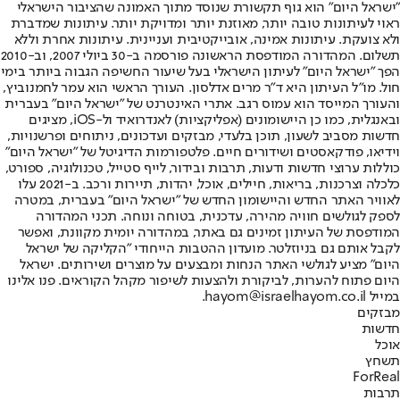
"ישראל היום" הוא גוף תקשורת שנוסד מתוך האמונה שהציבור הישראלי
ראוי לעיתונות טובה יותר, מאוזנת יותר ומדויקת יותר. עיתונות שמדברת
ולא צועקת. עיתונות אמינה, אובייקטיבית ועניינית. עיתונות אחרת וללא
תשלום. המהדורה המודפסת הראשונה פורסמה ב-30 ביולי 2007, וב-2010
הפך "ישראל היום" לעיתון הישראלי בעל שיעור החשיפה הגבוה ביותר בימי
חול. מו"ל העיתון היא ד"ר מרים אדלסון. העורך הראשי הוא עמר לחמנוביץ,
והעורך המייסד הוא עמוס רגב. אתרי האינטרנט של "ישראל היום" בעברית
ובאנגלית, כמו כן היישומונים (אפליקציות) לאנדרואיד ול-iOS, מציגים
חדשות מסביב לשעון, תוכן בלעדי, מבזקים ועדכונים, ניתוחים ופרשנויות,
וידיאו, פודקאסטים ושידורים חיים. פלטפורמות הדיגיטל של "ישראל היום"
כוללות ערוצי חדשות ודעות, תרבות ובידור, לייף סטייל, טכנולוגיה, ספורט,
כלכלה וצרכנות, בריאות, חיילים, אוכל, יהדות, תיירות ורכב. ב-2021 עלו
לאוויר האתר החדש והיישומון החדש של "ישראל היום" בעברית, במטרה
לספק לגולשים חוויה מהירה, עדכנית, בטוחה ונוחה. תכני המהדורה
המודפסת של העיתון זמינים גם באתר, במהדורה יומית מקוונת, ואפשר
לקבל אותם גם בניוזלטר. מועדון ההטבות הייחודי "הקליקה של ישראל
היום" מציע לגולשי האתר הנחות ומבצעים על מוצרים ושירותים. ישראל
היום פתוח להערות, לביקורת ולהצעות לשיפור מקהל הקוראים. פנו אלינו
במייל hayom@israelhayom.co.il.
מבזקים
חדשות
אוכל
תשחץ
ForReal
תרבות