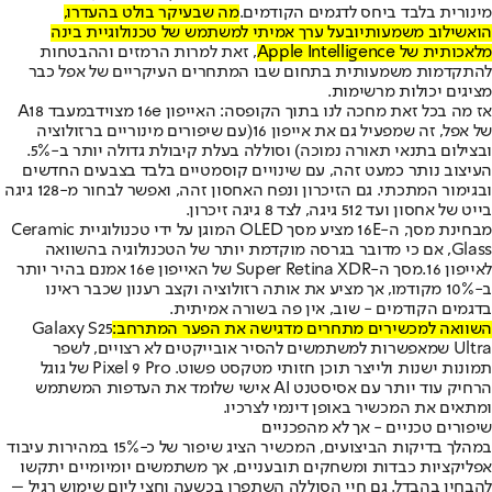
מינורית בלבד ביחס לדגמים הקודמים.
מה שבעיקר בולט בהעדרו,
הוא
שילוב משמעותי
ובעל ערך אמיתי למשתמש של טכנולוגיית בינה
מלאכותית של Apple Intelligence
, זאת למרות הרמזים וההבטחות
להתקדמות משמעותית בתחום שבו המתחרים העיקריים של אפל כבר
מציגים יכולות מרשימות.
אז מה בכל זאת מחכה לנו בתוך הקופסה: האייפון 16e מצויד
במעבד A18
של אפל, זה שמפעיל גם את אייפון 16
(עם שיפורים מינוריים ברזולוציה
ובצילום בתנאי תאורה נמוכה) וסוללה בעלת קיבולת גדולה יותר ב-5%.
העיצוב נותר כמעט זהה, עם שינויים קוסמטיים בלבד בצבעים החדשים
ובגימור המתכתי
. גם הזיכרון ונפח האחסון זהה, ואפשר לבחור מ-128 גיגה
בייט של אחסון ועד 512 גיגה, לצד 8 גיגה זיכרון.
מבחינת מסך, ה-16E מציע מסך OLED המוגן על ידי טכנולוגיית Ceramic
Glass, אם כי מדובר בגרסה מוקדמת יותר של הטכנולוגיה בהשוואה
לאייפון 16.
מסך ה-Super Retina XDR של האייפון 16e אמנם בהיר יותר
ב-10% מקודמו, אך מציע את אותה רזולוציה וקצב רענון שכבר ראינו
בדגמים הקודמים - שוב, אין פה בשורה אמיתית.
השוואה למכשירים מתחרים מדגישה את הפער המתרחב:
Galaxy S25
Ultra שמאפשרות למשתמשים להסיר אובייקטים לא רצויים, לשפר
תמונות ישנות ולייצר תוכן חזותי מטקסט פשוט. Pixel 9 Pro של גוגל
הרחיק עוד יותר עם אסיסטנט AI אישי שלומד את העדפות המשתמש
ומתאים את המכשיר באופן דינמי לצרכיו.
שיפורים טכניים - אך לא מהפכניים
במהלך בדיקות הביצועים, המכשיר הציג שיפור של כ-15% במהירות עיבוד
אפליקציות כבדות ומשחקים תובעניים, אך משתמשים יומיומיים יתקשו
להבחין בהבדל. גם חיי הסוללה השתפרו בכשעה וחצי ליום שימוש רגיל –