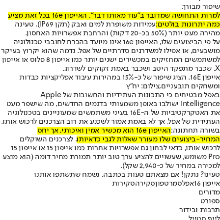
שיפור מבורך.
למרות התחושה שמדובר ב"עוד מאותו דבר", האייפון 16e בכל זאת מציע
כמה יתרונות בולטים:
עמידות משופרת למים ואבק (תקן IP69), טעינה
מהירה מעט יותר (50% בכ-20 דקות) והרחבת אפשרויות האחסון.
על פי הביצועים שלו, האייפון 16e אינו מיועד בהכרח לחובבי טכנולוגיה
מושבעים, או אפילו למשדרגים סדרתיים של אפל. נדמה שהוא יקרוץ בעיקר
למשתמשים המחזיקים במכשירים ישנים יותר כמו אייפון 8 פלוס או אייפון
X, שכבר מתפקד היטב ושכבר באמת זקוקים לשדרוג.
אייפון 16E. הציג שיפור של כ-15% במהירות עיבוד אפליקציות כבדות
ומשחקים תובעניים,צילום: יח"ץ
באפל מבטיחים כי התכונות העתידיות והחשובות של Apple
Intelligence ישולבו באופן משמעותי בדגמים החדשים, מה שישפר מעט
את האטקרקטיביות של ה-16E בעיני משתמשים שמעוניינים בטכנולוגיה
העתידית של אפל, אך לא באמת אמור לשכנע את רוב הצרכנים לרכוש אותו.
בשורה תחתונה:
האייפון 16e הוא מכשיר אמין ואיכותי, אך יחס
המחיר-ביצועים שלו מעורר שאלות לגבי כדאיותו
. לצרכנים השוקלים
לרכוש אותו, כדאי לבחון גם אפשרויות אחרות כמו אייפון 15 או אייפון 15
Pro משומש, שעשויים להציע ערך טוב יותר תמורת מחיר דומה (הוא מוצע
למכירה במחיר של כ-2,940 שקל).
טעינו? נתקן! אם מצאתם טעות בכתבה, נשמח שתשתפו אותנו
אייפון 16
אפל
סמרטפון
סקירה
סקירות
מדורים
ספורט
תרבות ובידור
לייף סטייל