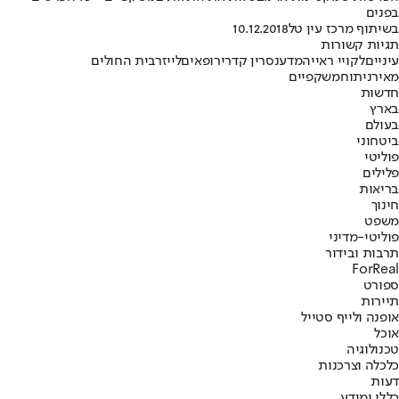
בפנים
בשיתוף מרכז עין טל
10.12.2018
תגיות קשורות
עיניים
לקויי ראייה
מדע
נסרין קדרי
רופאים
לייזר
בית החולים
מאיר
ניתוח
משקפיים
חדשות
בארץ
בעולם
ביטחוני
פוליטי
פלילים
בריאות
חינוך
משפט
פוליטי-מדיני
תרבות ובידור
ForReal
ספורט
תיירות
אופנה ולייף סטייל
אוכל
טכנולוגיה
כלכלה וצרכנות
דעות
כללי ומידע