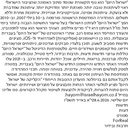
"ישראל היום" הוא גוף תקשורת שנוסד מתוך האמונה שהציבור הישראלי
ראוי לעיתונות טובה יותר, מאוזנת יותר ומדויקת יותר. עיתונות שמדברת
ולא צועקת. עיתונות אמינה, אובייקטיבית ועניינית. עיתונות אחרת וללא
תשלום. המהדורה המודפסת הראשונה פורסמה ב-30 ביולי 2007, וב-2010
הפך "ישראל היום" לעיתון הישראלי בעל שיעור החשיפה הגבוה ביותר בימי
חול. מו"ל העיתון היא ד"ר מרים אדלסון. העורך הראשי הוא עמר לחמנוביץ,
והעורך המייסד הוא עמוס רגב. אתרי האינטרנט של "ישראל היום" בעברית
ובאנגלית, כמו כן היישומונים (אפליקציות) לאנדרואיד ול-iOS, מציגים
חדשות מסביב לשעון, תוכן בלעדי, מבזקים ועדכונים, ניתוחים ופרשנויות,
וידיאו, פודקאסטים ושידורים חיים. פלטפורמות הדיגיטל של "ישראל היום"
כוללות ערוצי חדשות ודעות, תרבות ובידור, לייף סטייל, טכנולוגיה, ספורט,
כלכלה וצרכנות, בריאות, חיילים, אוכל, יהדות, תיירות ורכב. ב-2021 עלו
לאוויר האתר החדש והיישומון החדש של "ישראל היום" בעברית, במטרה
לספק לגולשים חוויה מהירה, עדכנית, בטוחה ונוחה. תכני המהדורה
המודפסת של העיתון זמינים גם באתר, במהדורה יומית מקוונת, ואפשר
לקבל אותם גם בניוזלטר. מועדון ההטבות הייחודי "הקליקה של ישראל
היום" מציע לגולשי האתר הנחות ומבצעים על מוצרים ושירותים. ישראל
היום פתוח להערות, לביקורת ולהצעות לשיפור מקהל הקוראים. פנו אלינו
במייל hayom@israelhayom.co.il.
יום שלישי, 28.4.2026
י"א באייר תשפ"ו
חדשות
דעות
ספורט
ForReal
תרבות ובידור