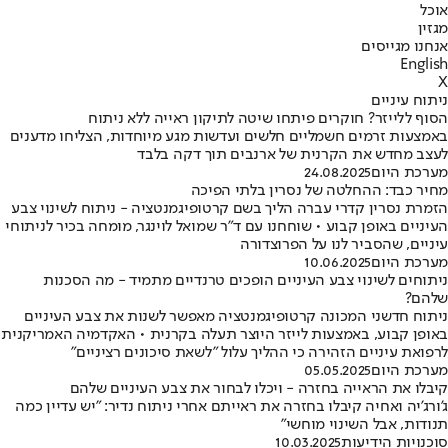
אוכל
מגזין
אנחנו מגייסים
English
X
ניתוח עיניים
הסוף ללייזר? חוקרים פיתחו שיטה לתיקון ראייה ללא ניתוח
באמצעות זרמים חשמליים חלשים ועדשות מגע מיוחדות, הצליחו מדענים
לעצב מחדש את הקרנית של ארנבים תוך דקה בלבד
מערכת היום
24.08.2025
מחיר כבד: ההחלטה של נסרין בלתי הפיכה
הזמרת נסרין קדרי עברה הליך בשם קרטופיגמנטציה - ניתוח לשינוי צבע
העיניים באופן קבוע • שוחחנו עם ד"ר שמואל לוינגר, מומחה בכיר לניתוחי
עיניים, שהסביר לנו על הפרוצדורה
מערכת היום
10.06.2025
ניתוחים לשינוי צבע העיניים הופכים טרנדיים מתמיד - מה הסכנות
שלהם?
ניתוח חדשני המכונה קרטופיגמנטציה מאפשר לשנות את צבע העיניים
באופן קבוע, באמצעות לייזר היוצר תעלה בקרנית • האקדמיה האמריקנית
לרפואת עיניים הזהירה כי ההליך עלול "לשאת סיכונים רציניים"
מערכת היום
05.05.2025
קיבלו את הראייה בחזרה - ויכלו לבחור את צבע העיניים שלהם
ג'ורג'יה ואחיה קיבלו בחזרה את ראייתם אחרי ניתוח נדיר: "יש עדיין כמה
תנודות, אבל השינוי מוחשי"
סוכנויות הידיעות
10.03.2025