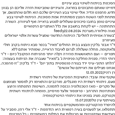
הסכנות בניתוח לשינוי צבע עיניים
דמיינו שאתם מתבוננים במראה, והעיניים שמביטות חזרה אליכם הן בגוון
חדש, מהפנט ונדיר. אולי שינוי צבע העיניים שלכם הוא חלום שהתגשם, אך
מתחת לפני השטח הנוצץ מסתתרת אמת מסוכנת. הניתוח לשינוי צבע
עיניים טומן בחובו סיכונים שעלולים לפגוע בראייה ואף לעיוורון. השורה
התחתונה - יש לקחת בחשבון את כלל האתגרים הרפואיים
נאוה סילוורה
,
מערכת feedy
22.08.2024
"בשורה אמיתית לחולים": הניתוח החדשני שמציל עשרות אלפי ישראלים
מעיוורון
ד"ר אבנר בלקין מבצע בבית החולים "מאיר" בכפר סבא ניתוח בקרב חולי
גלאוקומה, מחלה שעלולה לגרום לאיבוד הראייה, שמותיר אותם ללא
תפרים – ועם התאוששות מהירה וקלה יותר מהניתוח המקובל כיום • ד"ר
רותי הדרי, סגנית מחלקה פנימית ג' ב"מאיר" שעברה את הניתוח בעצמה:
"הלחץ התוך-עיני ירד בצורה פנטסטית בתוך יום" • ד"ר בלקין: "זו מהפכה,
אנחנו מצילים את ראייתם של אנשים"
רן רזניק
12.03.2022
שקוף שזה עובד: החשיבות המכרעת של ניתוחי רשתית
פעם, ניתוחי רשתית היו מוגבלים, מורכבים והתאימו רק למספר מצומצם
של מקרים • מאז הטכנולוגיה נכנסה לתמונה, השיטות התפתחו והיצע
הפתרונות התרחב • פרופסור אלעד מויסייב, מומחה לניתוחי רשתית
וקטרקט, מציג בפנינו את ניתוחי הויטרקטומיה
בשיתוף עין טל
15.07.2020
להיפרד מהקטרקט ומהמשקפיים בניתוח אחד
תתפלאו, אך לפעמים בעיה רפואית היא הזדמנות • ד"ר אלי רוזן, מסביר על
העדשות שמקטינות או מבטלות את התלות במשקפיים • כל הפרטים