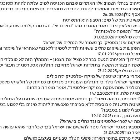
זיהום בנחלי הצפון: אלו האתרים שבהם הכניסה למים עלולה להיות מסוכנת
משרד הבריאות והמשרד להגנת הסביבה מזהירים: תוצאות חריגות בדיגום מים 
אסף גולן
26.05.2026
פשיטת רגל של מים: הטבע הוא התשתית
בישראל אין מדד רשמי המגדיר מהו "נחל בריא", והזרמת קולחים שוחקת א
עוד "הנשמה מלאכותית"
דנה מילשטיין
01.02.2026
שיקום אינו מספיק: כך נשמור על הנחלים של ישראל
השקעות בשיקום נחלים עשויות לרדת לטמיון ללא גוף שאחראי על שימור ות
מיכל גרוסמן
17.01.2026
"ביירון" הוכיחה: הגשם כבר לא מציל את הצפון - והמהלך הזה לא סובל דיחו
שנת הבצורת הקשה בתולדות ישראל מחייבת החלטה אסטרטגית: חיבור ישי
דנה טבצ'ניק
23.12.2025
אחרי ביירון: שיטפון של מיקרו-פלסטיק יזרום לים
מחקר ישראלי גילה כי הנחלים העונתיים מזרימים כמויות של חלקיקי פלסט
רגולציה שמתעסקת במיקרו-פלסטיק", אומר מומחה בתחום
מאיה פלח, זווית
14.12.2025
"רמת דיוק גבוהה מאוד": כך דגימה אחת שינתה את מה שידענו על הנחלים
שיטה חדשנית מבוססת דנ"א סביבתי מאפשרת לזהות מינים בלי לפגוע בטבע •
מבלי לפגוע בסביבה"
נועה גונן, זווית
19.10.2025
מה יש לפרו-פלסטינים נגד נחלים בישראל?
מסבירן אנטי-ישראלי ניסה להאשים את ישראל בכך שכל דבר שהיא עושה הו
יאיר מור
25.08.2025
גילוי מרתק בחופי השרון: שקעי הטלה טבעיים בעיצוב מושלם