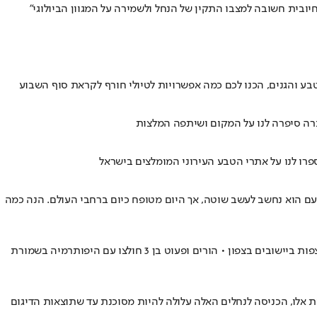
יובית חשובה למצבו התקין של הנחל ולשמירה על המגוון הביולוגי"
טבע והגנים, הכנו לכם כמה אפשרויות לטיולי חורף לקראת סוף השבוע
ברה סיפרה לנו על המקום ושיתפה המלצות
פרו לנו על אתרי הטבע העירוני המומלצים בישראל
פעם הוא נחשב לעשב שוטה, אך היום מטופח כיום ברחבי העולם. הנה כמה
כמות המשקעים המרשימה שירדה במערכת החורפית האחרונה הובילה לזרימות עצומות בנחלים • בימים האחרונים מפלס הכנרת עלה ב-8 ס"מ • הצפות ביישובים בצפון • הורים ופעוט בן 3 חולצו עם היפותרמיה בשמורת
 אלו, הכניסה לנחלים האלה עלולה להיות מסוכנת עד שתוצאות הדיגום