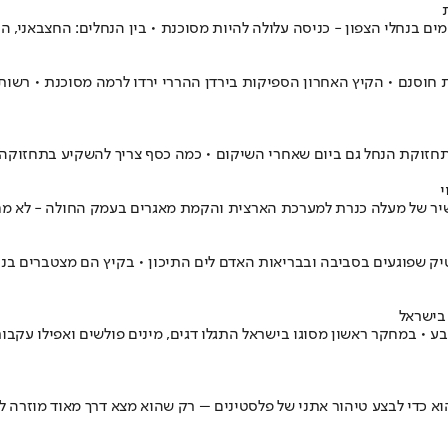
בנחלי הצפון - כניסה עלולה להיות מסוכנת • בין הנחלים: החצבאני, הירדן
ת חוסנם • הקיץ האחרון הספיקות בירדן ההררי ירדו לרמה מסוכנת • רשו
חזוקת הנחל גם ביום שאחרי השיקום • כמה כסף צריך להשקיע בתחזוקה, מ
י
ר של מעלה כנרת למערכת הארצית והקמת מאגרים בעמק החולה - לא מחר
יק שפוגעים בסביבה ובבריאות האדם לים התיכון • בקיץ הם מצטברים בנח
 בישראל
 במחקר ראשון מסוגו בישראל התגלו דגים, מינים פולשים ואפילו עקבות של
א כדי לבצע טיהור אתני של פלסטינים – רק שהוא מצא דרך מאוד מוזרה 