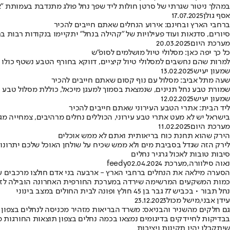
במהלך ניטור שגרתי של סרטן חולות ליד שפך נחל פולג מתנדבת בעמותת "אק
אסף גולן
17.07.2025
ברחבי הארץ ובחינם: אירוע הנחלים שאתם חייבים להכיר
סיורים, סדנאות ועוד פעילויות של "קהילה בנחל" יתקיימו בנקודות רבות ב
מערכת היום
20.03.2025
כל כך יפה כאן: מסלולי טיול מושלמים לסופ״ש
למרות שהם נחשבים למסלולי טיול קיציים, דווקא בחורף הטבע נשטף כולו ב
שמעון יעיש
13.02.2025
שעה מתל אביב: מסלול עם נוף קסום שאתם חייבים להכיר
שמורת טבע נחל תנינים, שנמצאת בסמוך למעגן מיכאל, כוללת מסלול טבע ק
שמעון יעיש
12.02.2025
ליד הבית: אתרי הטבע העירוני שאתם חייבים להכיר
בישראל יש לא מעט אתרי טבע עירוני, הכוללים נחלים מרהיבים, צמחייה מ
מערכת היום
11.02.2025
הירק שהוא תחנת כוח בריאותית ואתם לא ממש אוכלים
לירק הזה שגדל בסביבת מים ולא ממש שכיח על שולחן האוכל שלכם יתרונות
סיבות טובות לאכול גרגיר נחלים
נאוה סילוורה
,
מערכת feedy
02.04.2024
הסערה מילאה את הנחלים ברחבי הארץ - ארבעה בני אדם חולצו מרכבים 
נחל תבור • בכביש 77 גבר בן 45 חולץ ופונה לבית החולים במצב בינוני
עידן אבני
,
מישל מכול
23.12.2023
גם חלקים מהשניר והבניאס: משרד הבריאות מזהיר מכניסה לנחלים בצפון
בבדיקות לחיידקים בדיגומים נמצאו בכמה נחלים בצפון תוצאות החורגות מ
שיתקבלו יהיו תקינות ויציבות