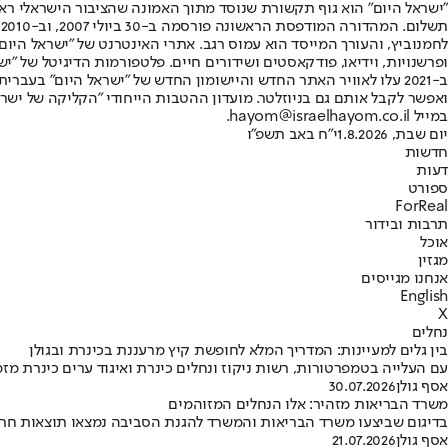
"ישראל היום" הוא גוף תקשורת שנוסד מתוך האמונה שהציבור הישראלי ראוי 
ת
ופרשנויות, וידיאו, פודקאסטים ושידורים חיים. פלטפורמות הדיגיטל של "ישרא
ב-2021 עלו לאוויר האתר החדש והיישומון החדש של "ישראל היום" בע
ואפשר לקבל אותם גם בניוזלטר. מועדון ההטבות הייחודי "הקליקה של ישרא
במייל hayom@israelhayom.co.il.
יום שבת, 1.8.2026
י"ח באב תשפ"ו
חדשות
דעות
ספורט
ForReal
תרבות ובידור
אוכל
מגזין
אנחנו מגייסים
English
X
נחלים
בין גלים למעיינות: המדריך המלא לחופשת קיץ מרעננת בכינרת ובגולן
עם העלייה בטמפרטורות, רשות ניקוז ונחלים כינרת ואיגוד ערים כינרת מזמ
אסף גולן
30.07.2026
משרד הבריאות מזהיר: אלו הנחלים המזוהמים
בדיגום שביצעו משרד הבריאות והמשרד להגנת הסביבה נמצאו תוצאות חריג
אסף גולן
21.07.2026