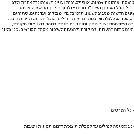
ועקת. עיתונות אמינה, אובייקטיבית ועניינית. עיתונות אחרת וללא
עור החשיפה הגבוה ביותר בימי חול. מו"ל העיתון היא ד"ר מרים אדלסון. העורך הראשי הוא עמר
 והעורך המייסד הוא עמוס רגב. אתרי האינטרנט של "ישראל היום" בעברית ובאנגלית, כמו כן היישומונים (אפליקציות) לאנדרואיד ול-iOS, מציגים חדשות מסביב לשעון, תוכן בלעדי, מבזקים ועדכונים, ניתוחים
, ספורט, כלכלה וצרכנות, בריאות, חיילים, אוכל, יהדות, תיירות ורכב.
דורה המודפסת של העיתון זמינים גם באתר, במהדורה יומית מקוונת,
היום פתוח להערות, לביקורת ולהצעות לשיפור מקהל הקוראים. פנו אלינו
• כל הפרטים
ע מכניסה לנחלים עד לקבלת תוצאות דיגום תקינות ויציבות