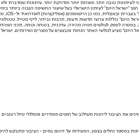
לעיתונות טובה יותר, מאוזנת יותר ומדויקת יותר. עיתונות שמדברת ולא צ
שלום. המהדורה המודפסת הראשונה פורסמה ב-30 ביולי 2007, וב-2010 הפך "ישראל היום" לעיתון הישראלי בעל שי
לחמנוביץ,
ל היום" כוללות ערוצי חדשות ודעות, תרבות ובידור, לייף סטייל, טכנולוגיה
ברית, במטרה לספק לגולשים חוויה מהירה, עדכנית, בטוחה ונוחה. תכני המה
ל היום" מציע לגולשי האתר הנחות ומבצעים על מוצרים ושירותים. ישראל 
ינים את הציבור ליהנות משילוב של חופים מוסדרים ומסלולי טיול רטובים 
ות במספר נחלים בצפון, המעידות על זיהום במים • הציבור מתבקש להימנ