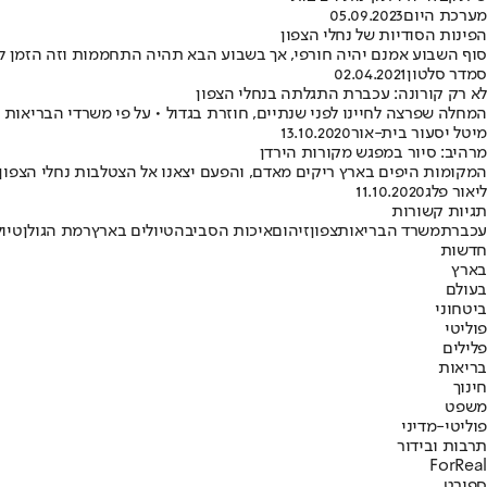
מערכת היום
05.09.2023
הפינות הסודיות של נחלי הצפון
סוף השבוע אמנם יהיה חורפי, אך בשבוע הבא תהיה התחממות וזה הזמן לטיו
סמדר סלטון
02.04.2021
לא רק קורונה: עכברת התגלתה בנחלי הצפון
המחלה שפרצה לחיינו לפני שנתיים, חוזרת בגדול • על פי משרדי הבריאות
מיטל יסעור בית-אור
13.10.2020
מרהיב: סיור במפגש מקורות הירדן
המקומות היפים בארץ ריקים מאדם, והפעם יצאנו אל הצטלבות נחלי הצפון, 
ליאור פלג
11.10.2020
תגיות קשורות
עכברת
משרד הבריאות
צפון
זיהום
איכות הסביבה
טיולים בארץ
רמת הגולן
טיול
חדשות
בארץ
בעולם
ביטחוני
פוליטי
פלילים
בריאות
חינוך
משפט
פוליטי-מדיני
תרבות ובידור
ForReal
ספורט