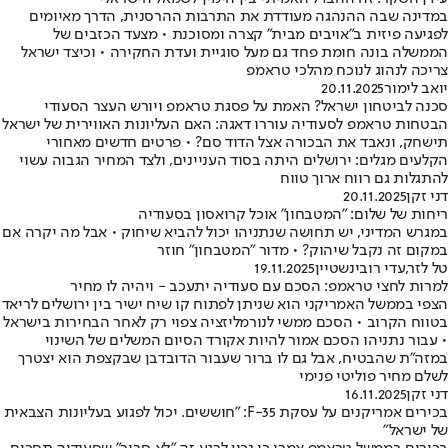
במדינה שבה ההנהגה מעודדת את התרבות ההרסנית, הדרך מאיומים
לפגיעה פיזית ב"אויבים מבית" קצרה ומסוכנת • מצעד הכזבים של
הממשלה בונה חומת פחד גם מעל סוגיית ועדת החקירה • וכיצד ישראל
צריכה לנהוג לנוכח מהלכי טראמפ
יואב לימור
20.11.2025
סכנה לביטחון ישראל? האמת על פסגת טראמפ ויורש העצר הסעודי
הבטחות טראמפ לסעודיה עוררו דאגה: האם העליונות האווירית של ישראל
תישחק, ונאבד את הבכורה אצל הדוד סם? • פרטים חדשים מאחורי
הקלעים מגלים: ירושלים היתה בסוד העניינים, ולצד המחיר הגבוה עשוי
להתגלות גם רווח ארוך טווח
דני זקן
20.11.2025
ריחות של שלום: "המטבחון" אוכל קרואסון בסעודיה
במגרש המדיני, יש תחושה שנתניהו יכול להביא שיחוק • אבל מה יקרה אם
במקום זה נקבל שיהוק? • מדור "המטבחון" חוזר
טל לזר
,
עדי רובינשטיין
19.11.2025
למרות לחצי טראמפ: הסכם עם סעודיה יתעכב - ויהיה לו מחיר
הצפי בממשל האמריקני הוא שניתן לפתוח קו שיח ישיר בין ירושלים לריאד
בטווח הקרוב • הסכם ממשי לנורמליזציה צפוי רק לאחר הבחירות בישראל
• עבור נתניהו הסכם אמור להיות אקורד הסיום המשלים של השינוי
במזה"ת שהבטיח, אבל גם לו ברור שעבור הדובדבן שבקצפת הוא יצטרך
לשלם מחיר פוליטי פנימי
דני זקן
16.11.2025
בכירים אמריקנים על עסקת F-35: "חוששים. יכול לפגוע בעליונות הצבאית
של ישראל"