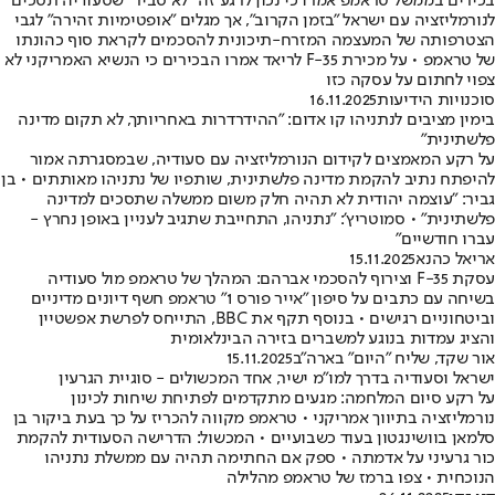
בכירים בממשל טראמפ אמרו כי נכון לרגע זה "לא סביר" שסעודיה תסכים
לנורמליזציה עם ישראל "בזמן הקרוב", אך מגלים "אופטימיות זהירה" לגבי
הצטרפותה של המעצמה המזרח-תיכונית להסכמים לקראת סוף כהונתו
של טראמפ • על מכירת F-35 לריאד אמרו הבכירים כי הנשיא האמריקני לא
צפוי לחתום על עסקה כזו
סוכנויות הידיעות
16.11.2025
בימין מציבים לנתניהו קו אדום: "ההידרדרות באחריותך, לא תקום מדינה
פלשתינית"
על רקע המאמצים לקידום הנורמליזציה עם סעודיה, שבמסגרתה אמור
להיפתח נתיב להקמת מדינה פלשתינית, שותפיו של נתניהו מאותתים • בן
גביר: "עוצמה יהודית לא תהיה חלק משום ממשלה שתסכים למדינה
פלשתינית" • סמוטריץ': "נתניהו, התחייבת שתגיב לעניין באופן נחרץ -
עברו חודשיים"
אריאל כהנא
15.11.2025
עסקת F-35 וצירוף להסכמי אברהם: המהלך של טראמפ מול סעודיה
בשיחה עם כתבים על סיפון "אייר פורס 1" טראמפ חשף דיונים מדיניים
וביטחוניים רגישים • בנוסף תקף את BBC, התייחס לפרשת אפשטיין
והציג עמדות בנוגע למשברים בזירה הבינלאומית
אור שקד, שליח "היום" בארה"ב
15.11.2025
ישראל וסעודיה בדרך למו"מ ישיר, אחד המכשולים - סוגיית הגרעין
על רקע סיום המלחמה: מגעים מתקדמים לפתיחת שיחות לכינון
נורמליזציה בתיווך אמריקני • טראמפ מקווה להכריז על כך בעת ביקור בן
סלמאן בוושינגטון בעוד כשבועיים • המכשול: הדרישה הסעודית להקמת
כור גרעיני על אדמתה • ספק אם החתימה תהיה עם ממשלת נתניהו
הנוכחית • צפו ברמז של טראמפ מהלילה