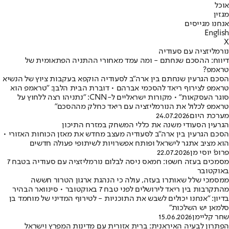
אוכל
מגזין
אנחנו מגייסים
English
X
נורמליזציה עם סעודיה
דיווח: ההסכם שנחתם - ומה עמד מאחורי ההתניה הפתאומית של
טראמפ?
הסכם הגרעין שנחתם בין ארה"ב לסעודיה הוקפא בעקבות ציוץ של הנשיא
טראמפ לצירוף ריאד להסכמי אברהם • דוברת הבית הלבן: "טראמפ הוא
סוגר העסקאות" • מקורות ישראליים ל-CNN: "נתניהו רצה ללחוץ על
טראמפ לכלול את הנורמליזציה עם ריאד כחלק מההסכם"
מערכת היום
24.07.2026
הגרעין הסעודי משנה את כללי המשחק במזרח התיכון
הסכם הגרעין בין ארה"ב לסעודיה מעצב מחדש את מאזן הכוחות האזורי •
הוא מציב אתגר לישראל ופותח אפשרויות לשיתופי פעולה חדשים
פרופ' יוסי מן
22.07.2026
מסמכים בעזה חשפו: חמאס ניסה לבלום נורמליזציה עם סעודיה בטבח 7
באוקטובר
ממסמכי שלל שאותרו בעזה, עולה כי הנהגת ארגון הטרור חששה
מהתקרבות בין ריאד לירושלים לפני טבח 7 באוקטובר • סינוואר הבהיר
בדיון: "אנחנו יכולים לשבש את התוכניות - לטירוף המדיני של מוחמד בן
סלמאן יש השלכות"
שחר קליימן
15.06.2026
הפתרון לבעיה האיראנית: ברית אזורית עם מדינות המפרץ וישראל