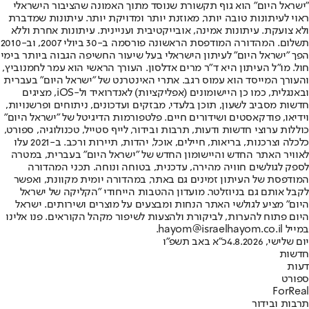
"ישראל היום" הוא גוף תקשורת שנוסד מתוך האמונה שהציבור הישראלי
ראוי לעיתונות טובה יותר, מאוזנת יותר ומדויקת יותר. עיתונות שמדברת
ולא צועקת. עיתונות אמינה, אובייקטיבית ועניינית. עיתונות אחרת וללא
תשלום. המהדורה המודפסת הראשונה פורסמה ב-30 ביולי 2007, וב-2010
הפך "ישראל היום" לעיתון הישראלי בעל שיעור החשיפה הגבוה ביותר בימי
חול. מו"ל העיתון היא ד"ר מרים אדלסון. העורך הראשי הוא עמר לחמנוביץ,
והעורך המייסד הוא עמוס רגב. אתרי האינטרנט של "ישראל היום" בעברית
ובאנגלית, כמו כן היישומונים (אפליקציות) לאנדרואיד ול-iOS, מציגים
חדשות מסביב לשעון, תוכן בלעדי, מבזקים ועדכונים, ניתוחים ופרשנויות,
וידיאו, פודקאסטים ושידורים חיים. פלטפורמות הדיגיטל של "ישראל היום"
כוללות ערוצי חדשות ודעות, תרבות ובידור, לייף סטייל, טכנולוגיה, ספורט,
כלכלה וצרכנות, בריאות, חיילים, אוכל, יהדות, תיירות ורכב. ב-2021 עלו
לאוויר האתר החדש והיישומון החדש של "ישראל היום" בעברית, במטרה
לספק לגולשים חוויה מהירה, עדכנית, בטוחה ונוחה. תכני המהדורה
המודפסת של העיתון זמינים גם באתר, במהדורה יומית מקוונת, ואפשר
לקבל אותם גם בניוזלטר. מועדון ההטבות הייחודי "הקליקה של ישראל
היום" מציע לגולשי האתר הנחות ומבצעים על מוצרים ושירותים. ישראל
היום פתוח להערות, לביקורת ולהצעות לשיפור מקהל הקוראים. פנו אלינו
במייל hayom@israelhayom.co.il.
יום שלישי, 4.8.2026
כ"א באב תשפ"ו
חדשות
דעות
ספורט
ForReal
תרבות ובידור