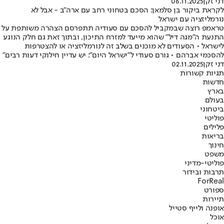
דני זקן
06.11.2025
לקראת ביקור בן סלמאן: הסכם בטחוני רחב עם ארה"ב - אבל לא
נורמליזציה עם ישראל
טראמפ רוצה שבמקביל להסכם עם סעודיה תתפרסם הצהרה משותפת על
התנעת ה"מגה דיל" שהוא מייעד למזרח התיכון, ובתוך זאת גם חלק הנוגע
לישראל • הסעודים לא מוכנים בשלב זה לנורמליזציה או להצטרפות
להסכמי אברהם • גורם סעודי ל"ישראל היום": יש עדיין חילוקי דעות רבים"
דני זקן
02.11.2025
תגיות קשורות
חדשות
בארץ
בעולם
ביטחוני
פוליטי
פלילים
בריאות
חינוך
משפט
פוליטי-מדיני
תרבות ובידור
ForReal
ספורט
תיירות
אופנה ולייף סטייל
אוכל