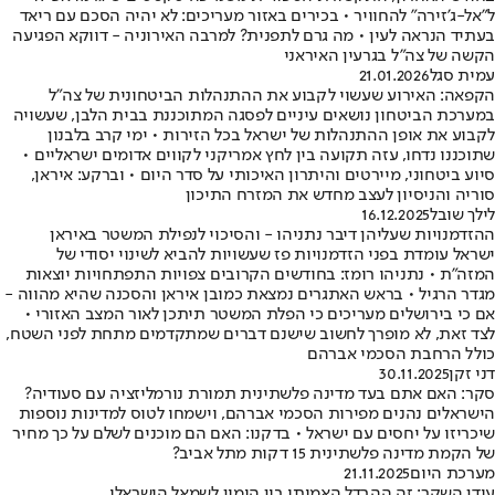
ל"אל-ג'זירה" להחוויר • בכירים באזור מעריכים: לא יהיה הסכם עם ריאד
בעתיד הנראה לעין • מה גרם לתפנית? למרבה האירוניה - דווקא הפגיעה
הקשה של צה"ל בגרעין האיראני
עמית סגל
21.01.2026
הקפאה: האירוע שעשוי לקבוע את ההתנהלות הביטחונית של צה"ל
במערכת הביטחון נושאים עיניים לפסגה המתוכננת בבית הלבן, שעשויה
לקבוע את אופן ההתנהלות של ישראל בכל הזירות • ימי קרב בלבנון
שתוכננו נדחו, עזה תקועה בין לחץ אמריקני לקווים אדומים ישראליים •
סיוע ביטחוני, מיירטים והיתרון האיכותי על סדר היום • וברקע: איראן,
סוריה והניסיון לעצב מחדש את המזרח התיכון
לילך שובל
16.12.2025
ההזדמנויות שעליהן דיבר נתניהו - והסיכוי לנפילת המשטר באיראן
ישראל עומדת בפני הזדמנויות פז שעשויות להביא לשינוי יסודי של
המזה"ת • נתניהו רומז: בחודשים הקרובים צפויות התפתחויות יוצאות
מגדר הרגיל • בראש האתגרים נמצאת כמובן איראן והסכנה שהיא מהווה -
אם כי בירושלים מעריכים כי הפלת המשטר תיתכן לאור המצב האזורי •
לצד זאת, לא מופרך לחשוב שישנם דברים שמתקדמים מתחת לפני השטח,
כולל הרחבת הסכמי אברהם
דני זקן
30.11.2025
סקר: האם אתם בעד מדינה פלשתינית תמורת נורמליזציה עם סעודיה?
הישראלים נהנים מפירות הסכמי אברהם, וישמחו לטוס למדינות נוספות
שיכריזו על יחסים עם ישראל • בדקנו: האם הם מוכנים לשלם על כך מחיר
של הקמת מדינה פלשתינית 15 דקות מתל אביב?
מערכת היום
21.11.2025
עידן השקר: זה ההבדל האמיתי בין הימין לשמאל הישראלי