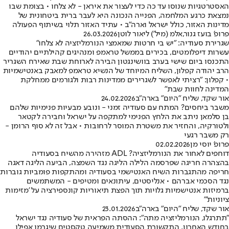
האסטרטגיות שנוסו עד כה כדי לעצור את איראן - לא צלחו • בצומת שבו
נמצאת כרגע המלחמה, הפנייה הנכונה היא לעבר ברית ביטחונית של
מדינות האזור, כולל ישראל וארה"ב • עתיד האזור תלוי בשיתוף הפעולה
פרופ' בועז גנור
,
אלמ (מיל') ליאור לוטן
26.03.2026
שגרירת סעודיה: "יש בי חרטות שמאמצי הנורמליזציה לא צלחו"
עשרות דיפלומטים, בכירים בממשל טראמפ ומנהיגים קהילתיים יהודיים
התכנסו ביום שישי בערב בוושינגטון הבירה לארוחת שבת שאירח השגריר
הרב יהודה קפלון, השליח המיוחד של הנשיא טראמפ למאבק באנטישמיות
• קפלון: "רציתי לאפשר לשגרירים ממדינות רבות ולגורמים ממחלקת
המדינה לחוות שבת"
אור שקד, שליח "היום" בארה"ב
24.02.2026
משבר ביחסים? המתח עם סעודיה זמני - ונובע מבעיות פנימיות שלהם
בן סלמאן ניתב את הלחץ הפנימי למתקפה על ישראל וחבירה לקטאר
ולטורקיה, והחזיר את משטרת המוסר לרחובות • אבל זה לא סוף הרומן -
רק משבר רגעי
פרופ' יוסי מן
02.02.2026
דוחפים לאחור את הנורמליזציה? ADL מזהירה מהשיח בסעודיה
בהצהרה חריגה שפרסמה הלילה הליגה נגד השמצה, הביעה הליגה דאגה
חריפה מהתגברות השיח האנטישמי בסעודיה ומהתקפות פומביות גוברות
נגד הסכמי אברהם • אנליסטים, עיתונאים ומטיפים - המשתמשים
ברמיזות אנטישמיות גלויות תוך הפצת תיאוריות קונספירציה על 'מזימות
ציוניות'"
אור שקד, שליח "היום" בארה"ב
23.01.2026
"תתרגלו, הנורמליזציה מתה": ההסתה הפראית של סעודיה נגד ישראל
בחודש האחרון, התקשורת הסעודית משמיעה טקסטים שיגרמו אפילו