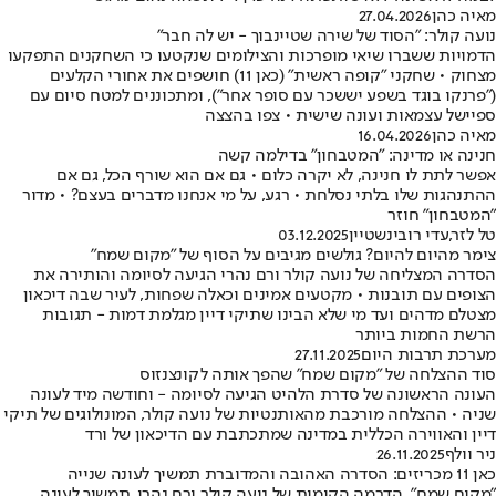
מאיה כהן
27.04.2026
נועה קולר: "הסוד של שירה שטיינבוך - יש לה חבר"
הדמויות ששברו שיאי מופרכות והצילומים שנקטעו כי השחקנים התפקעו
מצחוק • שחקני "קופה ראשית" (כאן 11) חושפים את אחורי הקלעים
("פרנקו בוגד בשפע יששכר עם סופר אחר"), ומתכוננים למטח סיום עם
ספיישל עצמאות ועונה שישית • צפו בהצצה
מאיה כהן
16.04.2026
חנינה או מדינה: "המטבחון" בדילמה קשה
אפשר לתת לו חנינה, לא יקרה כלום • גם אם הוא שורף הכל, גם אם
ההתנהגות שלו בלתי נסלחת • רגע, על מי אנחנו מדברים בעצם? • מדור
"המטבחון" חוזר
טל לזר
,
עדי רובינשטיין
03.12.2025
צימר מהיום להיום? גולשים מגיבים על הסוף של "מקום שמח"
הסדרה המצליחה של נועה קולר ורם נהרי הגיעה לסיומה והותירה את
הצופים עם תובנות • מקטעים אמינים וכאלה שפחות, לעיר שבה דיכאון
מצטלם מדהים ועד מי שלא הבינו שתיקי דיין מגלמת דמות - תגובות
הרשת החמות ביותר
מערכת תרבות היום
27.11.2025
סוד ההצלחה של "מקום שמח" שהפך אותה לקונצנזוס
העונה הראשונה של סדרת הלהיט הגיעה לסיומה - וחודשה מיד לעונה
שניה • ההצלחה מורכבת מהאותנטיות של נועה קולר, המונולוגים של תיקי
דיין והאווירה הכללית במדינה שמתכתבת עם הדיכאון של ורד
ניר וולף
26.11.2025
כאן 11 מכריזים: הסדרה האהובה והמדוברת תמשיך לעונה שנייה
"מקום שמח", הדרמה הקומית של נועה קולר ורם נהרי, תמשיך לעונה