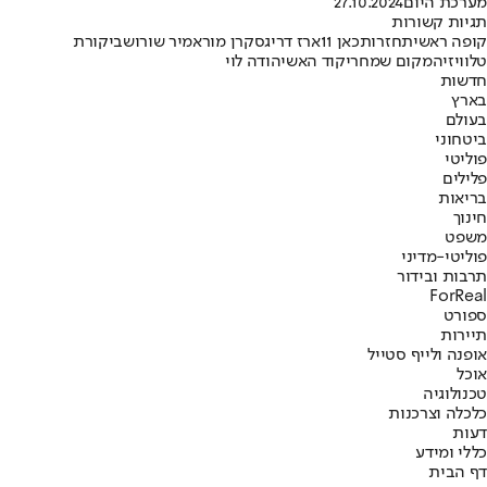
מערכת היום
27.10.2024
תגיות קשורות
קופה ראשית
חזרות
כאן 11
ארז דריגס
קרן מור
אמיר שורוש
ביקורת
טלוויזיה
מקום שמח
ריקוד האש
יהודה לוי
חדשות
בארץ
בעולם
ביטחוני
פוליטי
פלילים
בריאות
חינוך
משפט
פוליטי-מדיני
תרבות ובידור
ForReal
ספורט
תיירות
אופנה ולייף סטייל
אוכל
טכנולוגיה
כלכלה וצרכנות
דעות
כללי ומידע
דף הבית