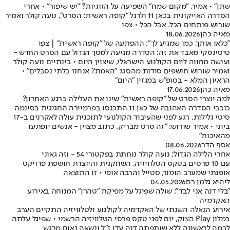
שתן" • אמיר, "מקום שמח" השפיעה על הזוגיות? "יש שיפור" • אחרי
הסדרה האייקונית בכאן 11 ולרגל "קופה ראשית: הסרט", נועה קולר ואמיר
שורוש פותחים הכל. אבל הכל • צפו
מאיה כהן
18.06.2026
"כלאו אותך, כמו שמגיע לך": ההפתעה של "קופה ראשית" | צפו
טיטינסקי מאבד את זה: הסדרה מגיעה למסך הגדול עם הסרט החדש -
ועושה מחווה ליום הקולנוע הישראלי, שיצוין היום • בינתיים נועה קולר
ואמיר שורוש חושפים סודות מהסט: "האמת? אנחנו בלתי נסבלים" •
הראיון המלא - בסופ"ש במגזין "היום"
מאיה כהן
17.06.2026
למה יוצרי הסרט של "קופה ראשית" שינו את העלילה ברגע האחרון?
כוכבי הסדרה האהובה של כאן 11 התכנסו בפרמיירה החגיגית בסינמה
סיטי גלילות, רגע לפני שהעיבוד הקולנועי לתוכנית עולה לאקרנים ב-17
ביוני • אמיר שורוש: "זה סרט מבריק, כתוב מצוין - אנשים יופתעו
מהאיכות"
אסף הדר
08.06.2026
אחרי הלילה הגדול: נועה קולר נוחתת בפקטורי 54 - וזה גאוני
עם 10 פרסים בטקס הטלוויזיה, השחקנית והיוצרת חושפת פרויקט
אופנתי שמערב הומור, סטייל והרבה אופי • זו התוצאה
ליהיא גלמן רם
04.05.2026
"בלי דנה אני לבד": שולה שפיגל על מפיקת "טהרן" המנוחה באירוע
האקדמיה
אירוע הגאלה השנתי של האקדמיה לקולנוע ולטלוויזיה התקיים הערב
במלון Play הצוק, יום לפני טקס פרסי הטלוויזיה הרשמי • שפיגל עלתה
לבמה לראשונה ללא שותפתה דנה עדן ז"ל ונשאה נאום מרגש