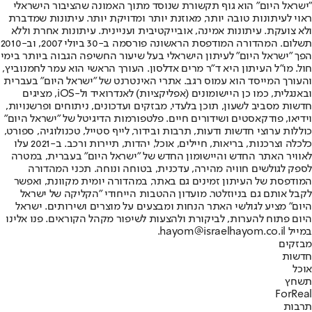
"ישראל היום" הוא גוף תקשורת שנוסד מתוך האמונה שהציבור הישראלי
ראוי לעיתונות טובה יותר, מאוזנת יותר ומדויקת יותר. עיתונות שמדברת
ולא צועקת. עיתונות אמינה, אובייקטיבית ועניינית. עיתונות אחרת וללא
תשלום. המהדורה המודפסת הראשונה פורסמה ב-30 ביולי 2007, וב-2010
הפך "ישראל היום" לעיתון הישראלי בעל שיעור החשיפה הגבוה ביותר בימי
חול. מו"ל העיתון היא ד"ר מרים אדלסון. העורך הראשי הוא עמר לחמנוביץ,
והעורך המייסד הוא עמוס רגב. אתרי האינטרנט של "ישראל היום" בעברית
ובאנגלית, כמו כן היישומונים (אפליקציות) לאנדרואיד ול-iOS, מציגים
חדשות מסביב לשעון, תוכן בלעדי, מבזקים ועדכונים, ניתוחים ופרשנויות,
וידיאו, פודקאסטים ושידורים חיים. פלטפורמות הדיגיטל של "ישראל היום"
כוללות ערוצי חדשות ודעות, תרבות ובידור, לייף סטייל, טכנולוגיה, ספורט,
כלכלה וצרכנות, בריאות, חיילים, אוכל, יהדות, תיירות ורכב. ב-2021 עלו
לאוויר האתר החדש והיישומון החדש של "ישראל היום" בעברית, במטרה
לספק לגולשים חוויה מהירה, עדכנית, בטוחה ונוחה. תכני המהדורה
המודפסת של העיתון זמינים גם באתר, במהדורה יומית מקוונת, ואפשר
לקבל אותם גם בניוזלטר. מועדון ההטבות הייחודי "הקליקה של ישראל
היום" מציע לגולשי האתר הנחות ומבצעים על מוצרים ושירותים. ישראל
היום פתוח להערות, לביקורת ולהצעות לשיפור מקהל הקוראים. פנו אלינו
במייל hayom@israelhayom.co.il.
מבזקים
חדשות
אוכל
תשחץ
ForReal
תרבות