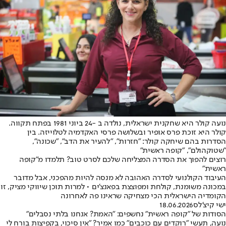
נועה קולר היא שחקנית ישראלית, נולדה ב -24 ביוני 1981 בפתח תקווה.
קולר היא זוכת פרס אופיר ובשלושה פרסי האקדמיה לטלוייזה. בין
הסדרות בהם שיחקה קולר: "חזרות", "להעיר את הדב", "שכונה",
"שטוקהולם", "קופה ראשית"
רוצים להפוך את הסדרה המצליחה שלכם לסרט טוב? תלמדו מ"קופה
ראשית"
העיבוד הקולנועי לסדרה האהובה לא מנסה להיות מהפכני, אבל מדובר
במכונה משומנת, קולחת ומפוצצת בפאנצ'ים • למרות תוכן שיווקי מציק, זו
הקומדיה הישראלית הכי מצחיקה שראינו פה לאחרונה
ישי קיצ'לס
18.06.2026
הסודות של "קופה ראשית" נחשפים: "האמת? אנחנו בלתי נסבלים"
נועה, תעשי "רוקדים עם כוכבים" כמו אמיר? "אין סיכוי, בקפיצות בורח לי