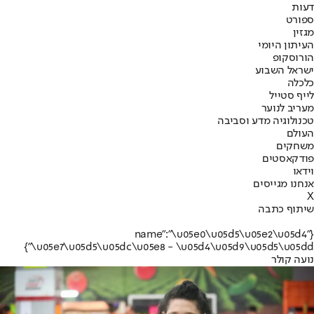
דעות
ספורט
מגזין
העיתון היומי
הורוסקופ
ישראל השבוע
כלכלה
לייף סטייל
מעריב לנוער
טכנולוגיה מדע וסביבה
העולם
משחקים
פודקאסטים
וידאו
אנחנו מגייסים
X
שיתוף כתבה
{"name":"\u05e0\u05d5\u05e2\u05d4
\u05e7\u05d5\u05dc\u05e8 - \u05d4\u05d9\u05d5\u05dd"}
נועה קולר