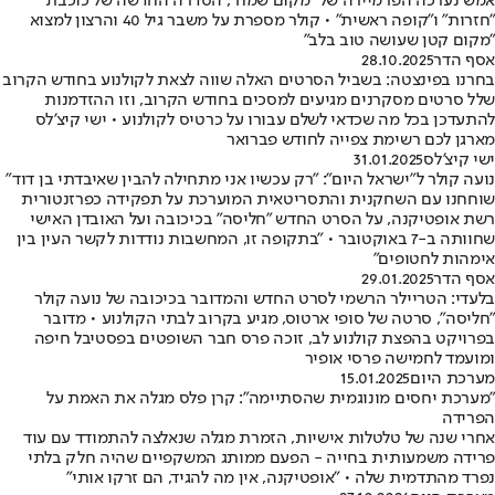
אמש נערכה הפרמיירה של "מקום שמח", הסדרה החדשה של כוכבת
"חזרות" ו"קופה ראשית" • קולר מספרת על משבר גיל 40 והרצון למצוא
"מקום קטן שעושה טוב בלב"
אסף הדר
28.10.2025
בחרנו בפינצטה: בשביל הסרטים האלה שווה לצאת לקולנוע בחודש הקרוב
שלל סרטים מסקרנים מגיעים למסכים בחודש הקרוב, וזו ההזדמנות
להתעדכן בכל מה שכדאי לשלם עבורו על כרטיס לקולנוע • ישי קיצ'לס
מארגן לכם רשימת צפייה לחודש פברואר
ישי קיצ'לס
31.01.2025
נועה קולר ל"ישראל היום": "רק עכשיו אני מתחילה להבין שאיבדתי בן דוד"
שוחחנו עם השחקנית והתסריטאית המוערכת על תפקידה כפרזנטורית
רשת אופטיקנה, על הסרט החדש "חליסה" בכיכובה ועל האובדן האישי
שחוותה ב-7 באוקטובר • "בתקופה זו, המחשבות נודדות לקשר העין בין
אימהות לחטופים"
אסף הדר
29.01.2025
בלעדי: הטריילר הרשמי לסרט החדש והמדובר בכיכובה של נועה קולר
"חליסה", סרטה של סופי ארטוס, מגיע בקרוב לבתי הקולנוע • מדובר
בפרויקט בהפצת קולנוע לב, זוכה פרס חבר השופטים בפסטיבל חיפה
ומועמד לחמישה פרסי אופיר
מערכת היום
15.01.2025
"מערכת יחסים מונוגמית שהסתיימה": קרן פלס מגלה את האמת על
הפרידה
אחרי שנה של טלטלות אישיות, הזמרת מגלה שנאלצה להתמודד עם עוד
פרידה משמעותית בחייה - הפעם ממותג המשקפיים שהיה חלק בלתי
נפרד מהתדמית שלה • "אופטיקנה, אין מה להגיד, הם זרקו אותי"