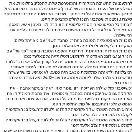
להתענג על החשיבה המקורית והמוטרפת שלה, להפליג בחלומות. את
הצילומים של העונה האחרונה של 'טהרן' סיימנו לצלם בתוך המלחמה מול
איראן. המציאות עלתה על כל דמיון - שידורי החדשות התחרו בתסריטים
שיצרנו, וסצנות שכתבנו הפכו לחלק ממציאות חיינו.
"ובתוך כל הסיטואציה הסוריאליסטית הזו קרה לנו, באופן אישי, האסון
הנורא מכל. אבל עם כל הכאב המשכנו לעבוד כולנו כצוות והשלמנו את
המשימה".
תוכנית האקטואליה הטובה ביותר: "מהצד השני" עם גיא זהר,צילום:
האקדמיה לקולנוע ולטלוויזיה צלם:אלעד זגמן
תוכנית האירוח והראיונות, התרבות והפנאי הטובה ביותר: "פגישה" עם
רוני קובן,צילום: האקדמיה לקולנוע ולטלוויזיה צלם:אלעד זגמן
אתי אנטה, ממפיקי הסדרה הדוקומנטרית על קורין אלאל, אמרה: "ללוות
את קורין בתקופת המחלה הייתה משימה לא פשוטה. לעמוד מאחורי
המצלמות ולראותה מתקפלת מכאב היה כמעט לא אנושי. במשך עשרה
חודשים המצלמה שלנו ליוותה אותה, עד שב-24.12 היא נפרדה מאיתנו
בכאב גדול.
"כשישבנו מול שולחן העריכה, רון עומר ואני, ראינו בעיקר אהבה - את
הקהל העצום שחיבק אותה באהבה אינסופית, את אהבת המוזיקה, את
העיניים הבורקות בכל פעם שהייתה על הבמה, את העוצמה ואת כוחות
הנפש שהלכו והתעצמו אל מול החלשות הגוף.
אירוע הגאלה השנתי של האקדמיה לקולנוע ולטלוויזיה,צילום: האקדמיה
לקולנוע ולטלוויזיה צלם:אלעד זגמן
אירוע הגאלה השנתי של האקדמיה לקולנוע ולטלוויזיה,צילום: האקדמיה
לקולנוע ולטלוויזיה צלם:אלעד זגמן
"וזה בעיקר מה שרצינו שיהיה בסדרה הזאת - זה הזיכרון שרצינו שיישאר