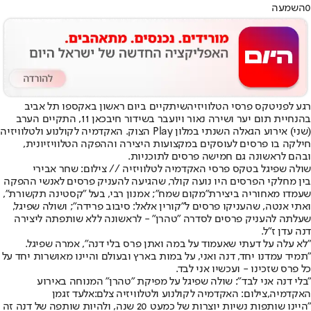
0
השמעה
רגע לפני
טקס פרסי הטלוויזיה
שיתקיים ביום ראשון באקספו תל אביב
בהנחיית תום יער ושירה נאור ויועבר בשידור חי
בכאן 11
, התקיים הערב
(שני) אירוע הגאלה השנתי במלון Play הצוק. האקדמיה לקולנוע ולטלוויזיה
חילקה בו פרסים לעוסקים במקצועות היצירה וההפקה הטלוויזיונית,
ובהם לראשונה גם חמישה פרסים לתוכניות.
שולה שפיגל בטקס פרסי האקדמיה לטלוויזיה // צילום: שחר אבירי
בין מחלקי הפרסים היו נועה קולר, שהגיעה להעניק פרסים לאנשי ההפקה
שעמדו מאחוריה ביצירת
"מקום שמח"
; אמנון רבי, בעל "קסטינה תקשורת",
ואתי אנטה, שהעניקו פרסים ל"קורין אלאל: סיבוב פרידה"; ושולה שפיגל,
שעלתה להעניק פרסים לסדרה "טהרן" - לראשונה ללא שותפתה ליצירה
דנה עדן ז"ל.
"לא עלה על דעתי שאעמוד על במה ואתן פרס בלי דנה", אמרה שפיגל.
"תמיד עמדנו יחד, דנה ואני, על במות בארץ ובעולם והיינו מאושרות יחד על
כל פרס שזכינו - ועכשיו אני לבד.
"בלי דנה אני לבד": שולה שפיגל על מפיקת "טהרן" המנוחה באירוע
האקדמיה,צילום: האקדמיה לקולנוע ולטלוויזיה צלם:אלעד זגמן
"היינו שותפות נשיות יוצרות של כמעט 20 שנה, ולהיות שותפה של דנה זה