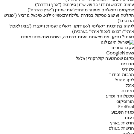
עיצוב תלבושות:
דני בר שי, שרון סירוטה ("ארץ נהדרת")
אפקטים ויזואליים ואיפור מיוחד:
ליאת שיינין ("ארץ נהדרת")
הקלטה ועיצוב פסקול בסדרה עלילתית:
אשי מילוא, מיכאל גורביץ' ("מגרש
הרוסים")
ליהוק בתוכנית ריאליטי ו/או דוקו-ריאליטי:
עמית ויינברג (
"בואו לאכול
איתי"
/ "בואו לאכול איתי" בערבית)
טעינו? נתקן! אם מצאתם טעות בכתבה, נשמח שתשתפו אותנו
עקבו אחרינו
G
o
o
g
l
e
News
מקום שמח
נועה קולר
קורין אלאל
מדורים
ספורט
תרבות ובידור
לייף סטייל
אוכל
תיירות
טכנולוגיה ומדע
הורוסקופ
ForReal
מגזין השבוע
דעות
חדשות בארץ
חדשות בעולם
פוליטי