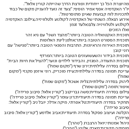
מהיוצרת הכל כך ייחודית ופורצת הדרך שהייתה קורין אלאל".
יו"ר האקדמיה אסף אמיר הוסיף: "צעד זה נועד להעניק מקום של כבוד
לתכניות לוח קבועות שאינן מתוסרטות".
אירוע הגאלה השנתי של האקדמיה לקולנוע ולטלוויזיה,צילום: האקדמיה
לקולנוע ולטלוויזיה צלם:אלעד זגמן
ואלו הזוכים
תוכנית האקטואליה הטובה ביותר:
"מהצד השני" עם גיא זהר
תוכנית הספורט הטובה ביותר:
אולפן ליגת האלופות
תוכנית האירוח והראיונות, התרבות והפנאי הטובה ביותר:
"פגישה" עם
רוני קובן
תוכנית הבידור והשעשועונים הטובה ביותר:
המרדף
תוכנית התעודה, המגזין, והבידור לילדים ונוער:
"להציל את חיות הבית"
צילום בסדרה עלילתית:
ירון שרף ("מקום שמח")
עריכת תמונה בסדרה עלילתית:
עידו מוכריק, רוני איזמן מקנזי ("מקום
שמח")
ליהוק בסדרה עלילתית:
גלית אשכול ("מקום שמח")
איפור:
תומה ("מקום שמח")
צילום בסדרה תיעודית:
סשה גבריקוב ("קורין אלאל: סיבוב פרידה")
עריכת תמונה בסדרה תיעודית:
רון עומר ("קורין אלאל: סיבוב פרידה")
תחקיר בסדרה תיעודית:
טל אפרתי, מיקה אדלר, יובל ניב ("קורין אלאל:
סיבוב פרידה")
הקלטה ועיצוב פסקול בסדרה תיעודית:
אביב אלדמע ("קורין אלאל: סיבוב
פרידה")
ניהול אמנותי:
יואל הרצברג ("טהרן")
מוסיקה מקורית:
מארק אליהו ("טהרן")