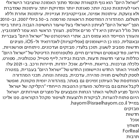
"ישראל היום" הוא גוף תקשורת שנוסד מתוך האמונה שהציבור הישראלי
ראוי לעיתונות טובה יותר, מאוזנת יותר ומדויקת יותר. עיתונות שמדברת
ולא צועקת. עיתונות אמינה, אובייקטיבית ועניינית. עיתונות אחרת וללא
תשלום. המהדורה המודפסת הראשונה פורסמה ב-30 ביולי 2007, וב-2010
הפך "ישראל היום" לעיתון הישראלי בעל שיעור החשיפה הגבוה ביותר בימי
חול. מו"ל העיתון היא ד"ר מרים אדלסון. העורך הראשי הוא עמר לחמנוביץ,
והעורך המייסד הוא עמוס רגב. אתרי האינטרנט של "ישראל היום" בעברית
ובאנגלית, כמו כן היישומונים (אפליקציות) לאנדרואיד ול-iOS, מציגים
חדשות מסביב לשעון, תוכן בלעדי, מבזקים ועדכונים, ניתוחים ופרשנויות,
וידיאו, פודקאסטים ושידורים חיים. פלטפורמות הדיגיטל של "ישראל היום"
כוללות ערוצי חדשות ודעות, תרבות ובידור, לייף סטייל, טכנולוגיה, ספורט,
כלכלה וצרכנות, בריאות, חיילים, אוכל, יהדות, תיירות ורכב. ב-2021 עלו
לאוויר האתר החדש והיישומון החדש של "ישראל היום" בעברית, במטרה
לספק לגולשים חוויה מהירה, עדכנית, בטוחה ונוחה. תכני המהדורה
המודפסת של העיתון זמינים גם באתר, במהדורה יומית מקוונת, ואפשר
לקבל אותם גם בניוזלטר. מועדון ההטבות הייחודי "הקליקה של ישראל
היום" מציע לגולשי האתר הנחות ומבצעים על מוצרים ושירותים. ישראל
היום פתוח להערות, לביקורת ולהצעות לשיפור מקהל הקוראים. פנו אלינו
במייל hayom@israelhayom.co.il.
מבזקים
חדשות
אוכל
תשחץ
ForReal
תרבות