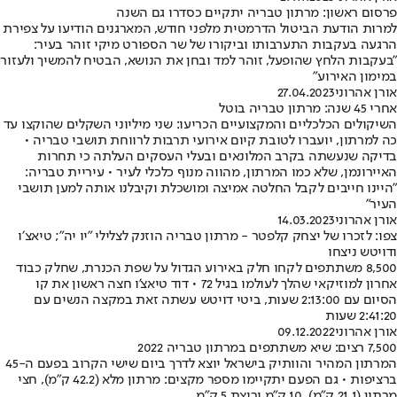
פרסום ראשון: מרתון טבריה יתקיים כסדרו גם השנה
למרות הודעת הביטול הדרמטית מלפני חודש, המארגנים הודיעו על צפירת
הרגעה בעקבות התערבותו וביקורו של שר הספורט מיקי זוהר בעיר:
"בעקבות הלחץ שהופעל, זוהר למד ובחן את הנושא, הבטיח להמשיך ולעזור
במימון האירוע"
אורן אהרוני
27.04.2023
אחרי 45 שנה: מרתון טבריה בוטל
השיקולים הכלכליים והמקצועיים הכריעו: שני מיליוני השקלים שהוקצו עד
כה למרתון, יועברו לטובת קיום אירועי תרבות לרווחת תושבי טבריה •
בדיקה שנעשתה בקרב המלונאים ובעלי העסקים העלתה כי תחרות
האיירונמן, שלא כמו המרתון, מהווה מנוף כלכלי לעיר • עיריית טבריה:
"היינו חייבים לקבל החלטה אמיצה ומושכלת וקיבלנו אותה למען תושבי
העיר"
אורן אהרוני
14.03.2023
צפו: לזכרו של יצחק קלפטר - מרתון טבריה הוזנק לצלילי "יו יה"; טיאצ׳ו
ודויטש ניצחו
8,500 משתתפים לקחו חלק באירוע הגדול על שפת הכנרת, שחלק כבוד
אחרון למוזיקאי שהלך לעולמו בגיל 72 • דוד טיאצ'ו חצה ראשון את קו
הסיום עם 2:13:00 שעות, ביטי דויטש עשתה זאת במקצה הנשים עם
2:41:20 שעות
אורן אהרוני
09.12.2022
7,500 רצים: שיא משתתפים במרתון טבריה 2022
המרתון המהיר והוותיק בישראל יוצא לדרך ביום שישי הקרוב בפעם ה-45
ברציפות • גם הפעם יתקיימו מספר מקצים: מרתון מלא (42.2 ק"מ), חצי
מרתון (21.1 ק"מ), 10 ק"מ וריצת 5 ק"מ