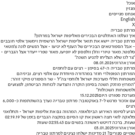
אוכל
מגזין
אנחנו מגייסים
English
X
מרתון טבריה
איך נעלמו האתלטים הבכירים מאליפות ישראל במרתון?
מרתון טבריה יישא את תואר אליפות ישראל הרשמית וימשוך אלפי חובבים
- אבל הספורטאים הבכירים של הענף לא יגיעו • אצל הנשים לונה צ'מטאי
סלפטר, מאור טיורי והלן וולפסון לא יופיעו, מאור טפרי ייעדר אצל הגברים •
"צר לנו שלא הצליחו להגיע השנה"
אורן אהרוני
08.01.2026
מרתון טבריה ה-47 בסימן - רצים עם לוחמים
המרתון הפופולרי חוזר במהדורה מיוחדת עם אלפי רצים, וביניהם
משפחות חללי מערכות ישראל ולוחמי צה״ל • שר הספורט מיקי זוהר:
"המרוץ מוזנק השנה בסימן הוקרה והצדעה לכוחות הביטחון, לפצועים
ולמשפחות השכולות"
מערכת ספורט היום
15.12.2025
עם אזכור מרגש ל-7 באוקטובר: מרתון טבריה נערך בהשתתפות כ-6,000
רצים
הגיע לסיומו האירוע הבינלאומי, המהווה גם את אליפות ישראל • תחלואני
מלאקה לואי חצה ראשון את קו הסיום במקצה הגברים בזמן של 02:19.19
שעות, ברכה דויטש ראשונה בנשים עם 02:55.43 שעות
אורן אהרוני
03.01.2025
שמיים סגורים? 21 מדינות ישלחו נציגים למרתון טבריה