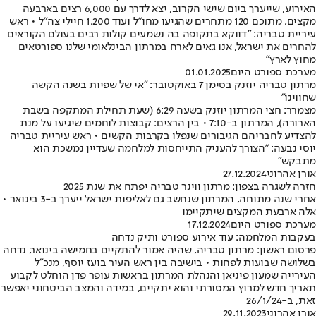
האירוע, שייערך ביום שישי הקרוב, יצא לדרך עם 6,000 רצים בארבעה
מקצים, מתוכם 120 מתחרים שהגיעו מחו"ל ועוד 1,200 חיילי צה"ל • ראש
עיריית טבריה: "דווקא בתקופה בה נשמעים קולות רבים בעולם הקוראים
להחרים את ישראל, אנו גאים לארח במרתון הבינלאומי שלנו ספורטאים
מחוץ לארץ"
מערכת ספורט היום
01.01.2025
מרתון טבריה יוזנק בסימן 7 באוקטובר: "אי של שפיות בשנה הקשה
שחווינו"
מצמרר: חצי המרתון יוזנק בשעה 6:29 (שעת תחילת המתקפה בשבת
הארורה), המרתון ב-7:10 • בין הרצים: קבוצות לוחמים שיגיעו על מנת
להצדיע לחבריהם הגיבורים שנפלו בקרבות הקשים • ראש עיריית טבריה
יוסי נבעה: "הצורך להעניק התייחסות למלחמה שעדיין נמשכת הוא
מתבקש"
אורן אהרוני
27.12.2024
חזרה לשגרה בצפון: מרתון ווינר טבריה יפתח את שנת 2025
אחרי שנה מתוחה, המרתון שנחשב גם לאליפות ישראל ייערך ב-3 בינואר •
אלה ארבעת המקצים שיתקיימו
מערכת ספורט היום
17.12.2024
בעקבות המלחמה: עוד אירוע ספורט ותיק נדחה
פרסום ראשון: מרתון טבריה, שהיה אמור להתקיים בחמישה בינואר, נדחה
בשלושה שבועות לפחות • בישיבה בין ראש העיר בועז יוסף, מנכ"ל
העירייה שמעון פיניאן והנהלת המרתון בראשות עופר פדן הוחלט לקבוע
תאריך חדש למרוץ המסורתי והוא יתקיים, במידה והמצב הביטחוני יאפשר
זאת, ב-26/1/24
אורן אהרוני
29.11.2023