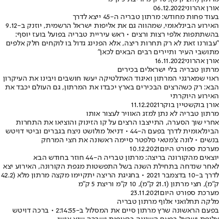
אורן אהרוני
06.12.2022
בעוד פחות מחודש: מרתון טבריה ה-45 ייצא לדרך
האירוע הבינלאומי, שמהווה גם את אליפות ישראל הרשמית, יוזנק ב-9.12
בהשתתפות אלפי רצות ורצים • ראש עיריית טבריה בפועל בועז יוסף:
"עבורנו זאת לא רק תחרות ריצה, אלא הפנינג גדול בו לוקחים חלק אלפים
מתושבי העיר ותיירים רבים הבאים לכאן"
אורן אהרוני
16.11.2022
מרתון טבריה בלי ישראלים בכירים
ראוי שמארגני המרתון ואיגוד האתלטיקה יעשו חושבים ויבינו את העיקרון
הבא: רק כשהרצים הבכירים בארץ יכבדו את המרתון, גם העולם יכבד את
האירוע היוקרתי
אורן בוקשטיין בוקר
11.12.2021
מרתון טבריה לא נתן למזג האוויר לעצור אותו
אחרי שוך הסערה, התייצבו הרצים על קו הזינוק והוציאו את התחרות
הבינלאומית לדרך בפעם ה-44 • דניאל מולושט ניצח בגברים וביטי דויטש
בנשים • לונה צ'מטאי סלפטר סיימה ראשונה את חצי המרחק
מערכת ספורט היום
10.12.2021
יוצאים מהקורונה בריצה: מרתון טבריה ה-44 חוזר בחודש הבא
לאחר שנדחה בתחילת השנה בשל התפשטות מגפת הקורונה, האירוע יצא
לדרך ב-10 בדצמבר 2021 • בחגיגת הריצה יתקיימו מקצה מרתון מלא (42.2
ק"מ), חצי מרתון (21.1 ק"מ), 10 ק"מ וריצת 5 ק"מ
מערכת ספורט היום
23.11.2021
מלקה תחלואני אלוף מרתון טבריה
בפעם הראשונה שרץ מרתון סיים את המסלול ב-2:14:55 • ברכה דויטש