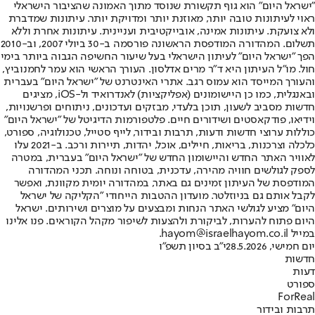
"ישראל היום" הוא גוף תקשורת שנוסד מתוך האמונה שהציבור הישראלי
ראוי לעיתונות טובה יותר, מאוזנת יותר ומדויקת יותר. עיתונות שמדברת
ולא צועקת. עיתונות אמינה, אובייקטיבית ועניינית. עיתונות אחרת וללא
תשלום. המהדורה המודפסת הראשונה פורסמה ב-30 ביולי 2007, וב-2010
הפך "ישראל היום" לעיתון הישראלי בעל שיעור החשיפה הגבוה ביותר בימי
חול. מו"ל העיתון היא ד"ר מרים אדלסון. העורך הראשי הוא עמר לחמנוביץ,
והעורך המייסד הוא עמוס רגב. אתרי האינטרנט של "ישראל היום" בעברית
ובאנגלית, כמו כן היישומונים (אפליקציות) לאנדרואיד ול-iOS, מציגים
חדשות מסביב לשעון, תוכן בלעדי, מבזקים ועדכונים, ניתוחים ופרשנויות,
וידיאו, פודקאסטים ושידורים חיים. פלטפורמות הדיגיטל של "ישראל היום"
כוללות ערוצי חדשות ודעות, תרבות ובידור, לייף סטייל, טכנולוגיה, ספורט,
כלכלה וצרכנות, בריאות, חיילים, אוכל, יהדות, תיירות ורכב. ב-2021 עלו
לאוויר האתר החדש והיישומון החדש של "ישראל היום" בעברית, במטרה
לספק לגולשים חוויה מהירה, עדכנית, בטוחה ונוחה. תכני המהדורה
המודפסת של העיתון זמינים גם באתר, במהדורה יומית מקוונת, ואפשר
לקבל אותם גם בניוזלטר. מועדון ההטבות הייחודי "הקליקה של ישראל
היום" מציע לגולשי האתר הנחות ומבצעים על מוצרים ושירותים. ישראל
היום פתוח להערות, לביקורת ולהצעות לשיפור מקהל הקוראים. פנו אלינו
במייל hayom@israelhayom.co.il.
יום חמישי, 28.5.2026
י"ב בסיון תשפ"ו
חדשות
דעות
ספורט
ForReal
תרבות ובידור