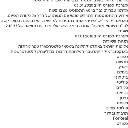
אלופת ישראל בפעם השנייה ברציפות ושברה שיא אישי
מערכת ספורט היום
03.01.2020
מרתון טבריה: גבר בן 40 התמוטט, מצבו קשה
אירוע ההתמוטטות התרחש ממש עם הגעתו של הרץ אל נקודת הסיום.
פאראמדיק מד"א: "פיניתי אותו במהירות למרפאה, האדם פונה במצב קשה
לבי"ח כשהוא מונשם". אמרה גרמה הישראלי ניצח עם תוצאה של 2:18:35
שעות
מערכת ספורט היום
07.01.2018
תגיות קשורות
אליפות ישראל באתלטיקה
לונה צ'מטאי סלפטר
מארו טפרי
מרתון
7
באוקטובר
מיקי זוהר
טבריה
מלחמת חרבות ברזל
יצחק קלפטר
פרשנות
ספורט
חדשות
בארץ
בעולם
ביטחוני
פוליטי
פלילים
בריאות
חינוך
משפט
פוליטי-מדיני
תרבות ובידור
ForReal
ספורט