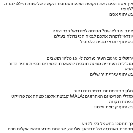
איך אסם הפכה את תקופת הצנע והמחסור הקשה של שנות ה-40 למותג
לאומי?
בשיתוף אסם
אתם עוד לא שם? הטיסה למונדיאל כבר יצאה
יונדאי לוקחת אתכם לבמה הכי גדולה בעולם
בשיתוף יונדאי מבית כלמוביל
ירושלים 2040: העיר נערכת ל- 1.5 מליון תושבים
מנכ"לית העירייה מציגה תוכנית להשארת הצעירים ובניית עתיד הדור
הבא
בשיתוף עיריית ירושלים
חלון ההזדמנויות בכפר גנים נסגר
קבוצת אלמוג מציגה את פרויקט MALA: מגדלי הפרימיום האחרונים
בפתח תקווה
בשיתוף קבוצת אלמוג
כך תחסכו בחשמל בלי להזיע
מהפכת האנרגיה של תדיראן: שליטה, אבטחת מידע וניהול אקלים חכם