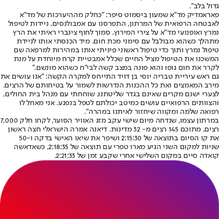
גדול בלב".
פאראמדיק מד"א שמעון ביסמוט סיפר: "כחלק מההיערכות של מד"א
לאבטחה הרפואית של המרתון, התפרסנו עם אמבולנסים, ניידות לטיפול
נמרץ ואופנועי מד"א על צירי המירוץ. סמוך לחוף צינברי ראיתי את הרץ
מתהלך כשהוא מבולבל עם סימני מכת חום. מיד הכנסתי אותו לניידת
טיפול נמרץ ותוך כדי טיפול ראשוני פיניתי אותו במהירות למרפאה שם
המשכנו את הטיפול מציל החיים שכלל אמבטיית קרח מיוחדת על מנת
לקרר את חום גופו והוא פונה במצב קשה לבי"ח כשהוא מונשם."
גם ראש עיריית טבריה יוסי בן דויד התייחס למקרה הקשה: "אנו עושים את
מירב המאמצים ואת כל ההכנות הנדרשות לשמור על בטיחותם של הרצים.
לצערי ישנם מקרים שאינם בגדר שליטתנו, שוחחתי עם מנהל בית החולים,
והצוותים הרפואיים עושים כמיטב יכולתם לטפל בנפגע. אני מאחל לו
רפואה שלמה ומקווה שיחזור לאיתנו במהרה".
במרתון עצמו, שנדחה מיום שישי עקב מזג האוויר הסוער, לקחו חלק 7,000
רצים, מתוכם 145 רצים מ- 32 מדינות. דיאנה אמרה הישראלי חצה ראשון
את קו הסיום בתוצאה של 2:15:30 ושיפר את שיאו האישי בדקה ו-50
שניות למקום השני הגיע מארו טפרי עם תוצאה של 2:18:35, כשאדאשה
קואדה סיים במקום השלישי אחרי שקבע זמן של 2:21:33.