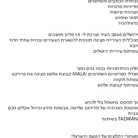
נבחרת הכתבים והפרשנים
מדיניות פרטיות
הצהרת נגישות
תנאי שימוש
כדאי
להכיר
ירושלים 2040: העיר נערכת ל- 1.5 מליון תושבים
מנכ"לית העירייה מציגה תוכנית להשארת הצעירים ובניית עתיד הדור
הבא
בשיתוף עיריית ירושלים
חלון ההזדמנויות בכפר גנים נסגר
קבוצת אלמוג מציגה את פרויקט MALA: מגדלי הפרימיום האחרונים
בפתח תקווה
בשיתוף קבוצת אלמוג
כך תחסכו בחשמל בלי להזיע
מהפכת האנרגיה של תדיראן: שליטה, אבטחת מידע וניהול אקלים חכם
בבית
בשיתוף TADIRAN
מאחורי הקלעים של הטעם הישראלי