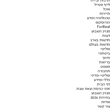
תרבות ובידור
לייף סטייל
אוכל
תיירות
טכנולוגיה ומדע
הורוסקופ
ForReal
מגזין השבוע
דעות
חדשות בארץ
חדשות בעולם
פוליטי
ביטחוני
חינוך
בריאות
משפט
תחבורה
פוליטי-מדיני
כללי ומידע
דף הבית
זמני כניסת וצאת שבת
מגזין השבוע
בחירות 2026
אודות
צור קשר