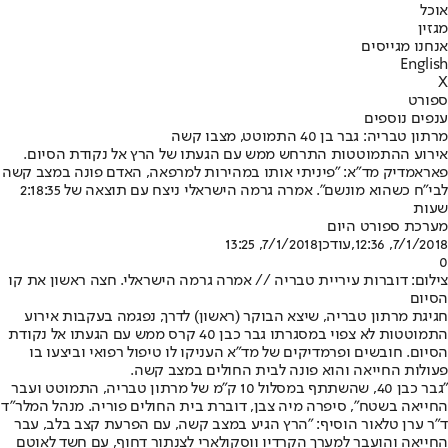
אוכל
מגזין
אנחנו מגייסים
English
X
ספורט
ענפים נוספים
מרתון טבריה: גבר בן 40 התמוטט, מצבו קשה
אירוע ההתמוטטות התרחש ממש עם הגעתו של הרץ אל נקודת הסיום.
פאראמדיק מד"א: "פיניתי אותו במהירות למרפאה, האדם פונה במצב קשה
לבי"ח כשהוא מונשם". אמרה גרמה הישראלי ניצח עם תוצאה של 2:18:35
שעות
מערכת ספורט היום
7/1/2018, 12:36
,עודכן
7/1/2018, 13:25
0
צילום: דוברות עיריית טבריה // אמרה גרמה הישראלי. חצה ראשון את קו
הסיום
חגיגת מרתון טבריה, שיצא הבוקר (ראשון) לדרך, נפגמה בעקבות אירוע
התמוטטות לא צפוי במסגרתו גבר כבן 40 קרס ממש עם הגעתו אל נקודת
הסיום. חובשים ופרמדיקים של מד"א העניקו לו טיפול רפואי וביצעו בו
פעולות החייאה והוא פונה לבית החולים במצב קשה.
"גבר כבן 40, שהשתתף במסלול 10 ק״מ של מרתון טבריה, התמוטט ועבר
החייאה בשטח", סיפרה מיה צבן, דוברת בית החולים פוריה. מנהל המלר״ד
ד״ר ערן טלאור הוסיף: "הרץ הגיע במצב קשה, עם הפרעת קצב בלב, עבר
החייאה והועבר למערך הקרדיו ווסקולארי לצנתור דחוף, עם חשד לאוטם