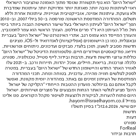
"ישראל היום" הוא גוף תקשורת שנוסד מתוך האמונה שהציבור הישראלי
ראוי לעיתונות טובה יותר, מאוזנת יותר ומדויקת יותר. עיתונות שמדברת
ולא צועקת. עיתונות אמינה, אובייקטיבית ועניינית. עיתונות אחרת וללא
תשלום. המהדורה המודפסת הראשונה פורסמה ב-30 ביולי 2007, וב-2010
הפך "ישראל היום" לעיתון הישראלי בעל שיעור החשיפה הגבוה ביותר בימי
חול. מו"ל העיתון היא ד"ר מרים אדלסון. העורך הראשי הוא עמר לחמנוביץ,
והעורך המייסד הוא עמוס רגב. אתרי האינטרנט של "ישראל היום" בעברית
ובאנגלית, כמו כן היישומונים (אפליקציות) לאנדרואיד ול-iOS, מציגים
חדשות מסביב לשעון, תוכן בלעדי, מבזקים ועדכונים, ניתוחים ופרשנויות,
וידיאו, פודקאסטים ושידורים חיים. פלטפורמות הדיגיטל של "ישראל היום"
כוללות ערוצי חדשות ודעות, תרבות ובידור, לייף סטייל, טכנולוגיה, ספורט,
כלכלה וצרכנות, בריאות, חיילים, אוכל, יהדות, תיירות ורכב. ב-2021 עלו
לאוויר האתר החדש והיישומון החדש של "ישראל היום" בעברית, במטרה
לספק לגולשים חוויה מהירה, עדכנית, בטוחה ונוחה. תכני המהדורה
המודפסת של העיתון זמינים גם באתר, במהדורה יומית מקוונת, ואפשר
לקבל אותם גם בניוזלטר. מועדון ההטבות הייחודי "הקליקה של ישראל
היום" מציע לגולשי האתר הנחות ומבצעים על מוצרים ושירותים. ישראל
היום פתוח להערות, לביקורת ולהצעות לשיפור מקהל הקוראים. פנו אלינו
במייל hayom@israelhayom.co.il.
יום שישי, 12.6.2026
כ"ז בסיון תשפ"ו
חדשות
דעות
ספורט
ForReal
תרבות ובידור