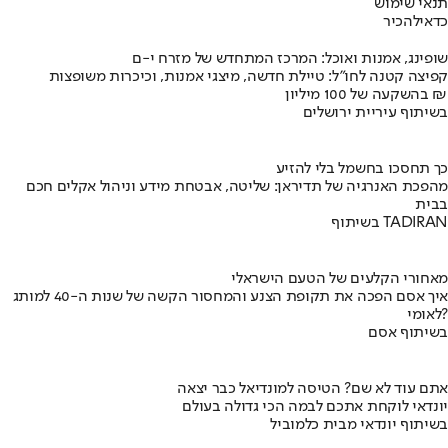
תנאי שימוש
כדאי
להכיר
שופינג, אמנות ואוכל: המרכז המתחדש של מזרח י-ם
קפיצה קטנה לחו"ל: טיילת חדשה, מיצגי אמנות, וכיכרות משופצות
בהשקעה של 100 מיליון ₪
בשיתוף עיריית ירושלים
כך תחסכו בחשמל בלי להזיע
מהפכת האנרגיה של תדיראן: שליטה, אבטחת מידע וניהול אקלים חכם
בבית
בשיתוף TADIRAN
מאחורי הקלעים של הטעם הישראלי
איך אסם הפכה את תקופת הצנע והמחסור הקשה של שנות ה-40 למותג
לאומי?
בשיתוף אסם
אתם עוד לא שם? הטיסה למונדיאל כבר יצאה
יונדאי לוקחת אתכם לבמה הכי גדולה בעולם
בשיתוף יונדאי מבית כלמוביל