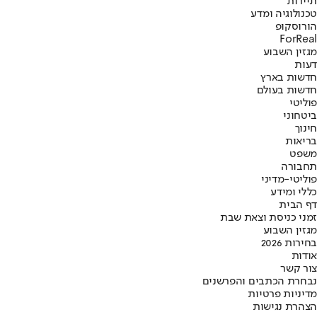
תיירות
טכנולוגיה ומדע
הורוסקופ
ForReal
מגזין השבוע
דעות
חדשות בארץ
חדשות בעולם
פוליטי
ביטחוני
חינוך
בריאות
משפט
תחבורה
פוליטי-מדיני
כללי ומידע
דף הבית
זמני כניסת וצאת שבת
מגזין השבוע
בחירות 2026
אודות
צור קשר
נבחרת הכתבים והפרשנים
מדיניות פרטיות
הצהרת נגישות