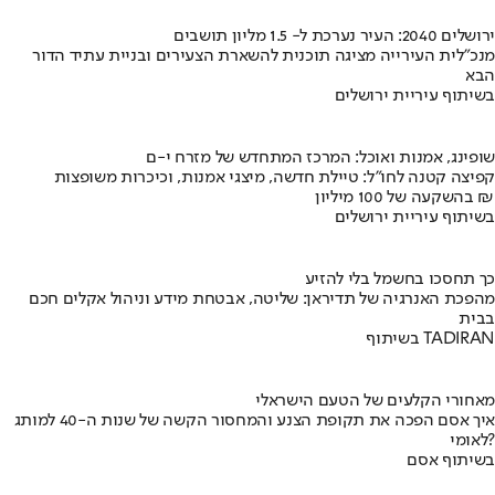
ירושלים 2040: העיר נערכת ל- 1.5 מליון תושבים
מנכ"לית העירייה מציגה תוכנית להשארת הצעירים ובניית עתיד הדור
הבא
בשיתוף עיריית ירושלים
שופינג, אמנות ואוכל: המרכז המתחדש של מזרח י-ם
קפיצה קטנה לחו"ל: טיילת חדשה, מיצגי אמנות, וכיכרות משופצות
בהשקעה של 100 מיליון ₪
בשיתוף עיריית ירושלים
כך תחסכו בחשמל בלי להזיע
מהפכת האנרגיה של תדיראן: שליטה, אבטחת מידע וניהול אקלים חכם
בבית
בשיתוף TADIRAN
מאחורי הקלעים של הטעם הישראלי
איך אסם הפכה את תקופת הצנע והמחסור הקשה של שנות ה-40 למותג
לאומי?
בשיתוף אסם