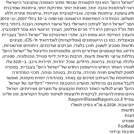
"ישראל היום" הוא גוף תקשורת שנוסד מתוך האמונה שהציבור הישראלי
ראוי לעיתונות טובה יותר, מאוזנת יותר ומדויקת יותר. עיתונות שמדברת
ולא צועקת. עיתונות אמינה, אובייקטיבית ועניינית. עיתונות אחרת וללא
תשלום. המהדורה המודפסת הראשונה פורסמה ב-30 ביולי 2007, וב-2010
הפך "ישראל היום" לעיתון הישראלי בעל שיעור החשיפה הגבוה ביותר בימי
חול. מו"ל העיתון היא ד"ר מרים אדלסון. העורך הראשי הוא עמר לחמנוביץ,
והעורך המייסד הוא עמוס רגב. אתרי האינטרנט של "ישראל היום" בעברית
ובאנגלית, כמו כן היישומונים (אפליקציות) לאנדרואיד ול-iOS, מציגים
חדשות מסביב לשעון, תוכן בלעדי, מבזקים ועדכונים, ניתוחים ופרשנויות,
וידיאו, פודקאסטים ושידורים חיים. פלטפורמות הדיגיטל של "ישראל היום"
כוללות ערוצי חדשות ודעות, תרבות ובידור, לייף סטייל, טכנולוגיה, ספורט,
כלכלה וצרכנות, בריאות, חיילים, אוכל, יהדות, תיירות ורכב. ב-2021 עלו
לאוויר האתר החדש והיישומון החדש של "ישראל היום" בעברית, במטרה
לספק לגולשים חוויה מהירה, עדכנית, בטוחה ונוחה. תכני המהדורה
המודפסת של העיתון זמינים גם באתר, במהדורה יומית מקוונת, ואפשר
לקבל אותם גם בניוזלטר. מועדון ההטבות הייחודי "הקליקה של ישראל
היום" מציע לגולשי האתר הנחות ומבצעים על מוצרים ושירותים. ישראל
היום פתוח להערות, לביקורת ולהצעות לשיפור מקהל הקוראים. פנו אלינו
במייל hayom@israelhayom.co.il.
יום שבת, 6.6.2026
כ"א בסיון תשפ"ו
חדשות
דעות
ספורט
ForReal
תרבות ובידור