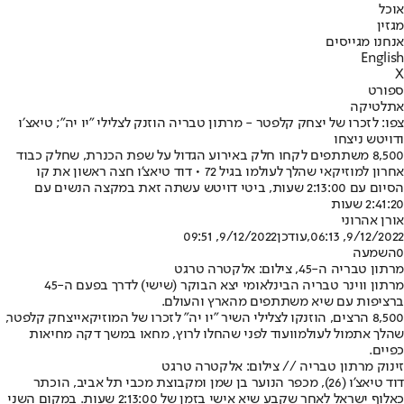
אוכל
מגזין
אנחנו מגייסים
English
X
ספורט
אתלטיקה
צפו: לזכרו של יצחק קלפטר - מרתון טבריה הוזנק לצלילי "יו יה"; טיאצ׳ו
ודויטש ניצחו
8,500 משתתפים לקחו חלק באירוע הגדול על שפת הכנרת, שחלק כבוד
אחרון למוזיקאי שהלך לעולמו בגיל 72 • דוד טיאצ'ו חצה ראשון את קו
הסיום עם 2:13:00 שעות, ביטי דויטש עשתה זאת במקצה הנשים עם
2:41:20 שעות
אורן אהרוני
9/12/2022, 06:13
,עודכן
9/12/2022, 09:51
0
השמעה
מרתון טבריה ה-45, צילום: אלקטרה טרגט
מרתון ווינר טבריה הבינלאומי יצא הבוקר (שישי) לדרך בפעם ה-45
ברציפות עם שיא משתתפים מהארץ והעולם.
8,500 הרצים, הוזנקו לצלילי השיר "יו יה" לזכרו של המוזיקאי
יצחק קלפטר,
שהלך אתמול לעולמו
ועוד לפני שהחלו לרוץ, מחאו במשך דקה מחיאות
כפיים.
זינוק מרתון טבריה // צילום: אלקטרה טרגט
דוד טיאצ'ו (26), מכפר הנוער בן שמן ומקבוצת מכבי תל אביב, הוכתר
כאלוף ישראל לאחר שקבע שיא אישי בזמן של 2:13:00 שעות. במקום השני