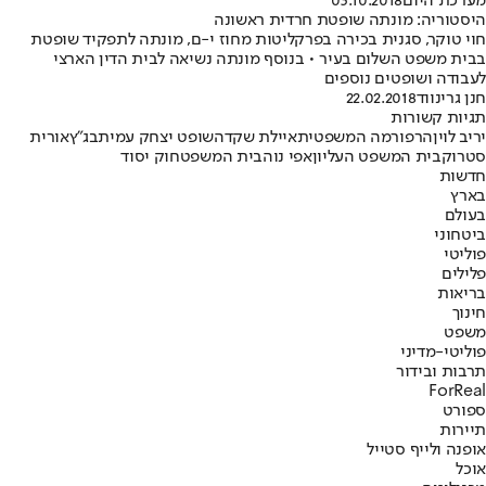
מערכת היום
03.10.2018
היסטוריה: מונתה שופטת חרדית ראשונה
חוי טוקר, סגנית בכירה בפרקליטות מחוז י-ם, מונתה לתפקיד שופטת
בבית משפט השלום בעיר • בנוסף מונתה נשיאה לבית הדין הארצי
לעבודה ושופטים נוספים
חנן גרינווד
22.02.2018
תגיות קשורות
יריב לוין
הרפורמה המשפטית
איילת שקד
השופט יצחק עמית
בג"ץ
אורית
סטרוק
בית המשפט העליון
אפי נוה
בית המשפט
חוק יסוד
חדשות
בארץ
בעולם
ביטחוני
פוליטי
פלילים
בריאות
חינוך
משפט
פוליטי-מדיני
תרבות ובידור
ForReal
ספורט
תיירות
אופנה ולייף סטייל
אוכל