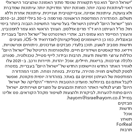
"ישראל היום" הוא גוף תקשורת שנוסד מתוך האמונה שהציבור הישראלי
ראוי לעיתונות טובה יותר, מאוזנת יותר ומדויקת יותר. עיתונות שמדברת
ולא צועקת. עיתונות אמינה, אובייקטיבית ועניינית. עיתונות אחרת וללא
תשלום. המהדורה המודפסת הראשונה פורסמה ב-30 ביולי 2007, וב-2010
הפך "ישראל היום" לעיתון הישראלי בעל שיעור החשיפה הגבוה ביותר בימי
חול. מו"ל העיתון היא ד"ר מרים אדלסון. העורך הראשי הוא עמר לחמנוביץ,
והעורך המייסד הוא עמוס רגב. אתרי האינטרנט של "ישראל היום" בעברית
ובאנגלית, כמו כן היישומונים (אפליקציות) לאנדרואיד ול-iOS, מציגים
חדשות מסביב לשעון, תוכן בלעדי, מבזקים ועדכונים, ניתוחים ופרשנויות,
וידיאו, פודקאסטים ושידורים חיים. פלטפורמות הדיגיטל של "ישראל היום"
כוללות ערוצי חדשות ודעות, תרבות ובידור, לייף סטייל, טכנולוגיה, ספורט,
כלכלה וצרכנות, בריאות, חיילים, אוכל, יהדות, תיירות ורכב. ב-2021 עלו
לאוויר האתר החדש והיישומון החדש של "ישראל היום" בעברית, במטרה
לספק לגולשים חוויה מהירה, עדכנית, בטוחה ונוחה. תכני המהדורה
המודפסת של העיתון זמינים גם באתר, במהדורה יומית מקוונת, ואפשר
לקבל אותם גם בניוזלטר. מועדון ההטבות הייחודי "הקליקה של ישראל
היום" מציע לגולשי האתר הנחות ומבצעים על מוצרים ושירותים. ישראל
היום פתוח להערות, לביקורת ולהצעות לשיפור מקהל הקוראים. פנו אלינו
במייל hayom@israelhayom.co.il.
מבזקים
חדשות
אוכל
תשחץ
ForReal
תרבות