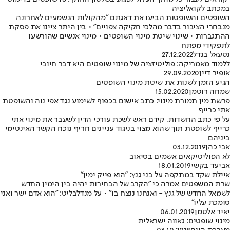
במכתב לקואליציה
השופטים והשופטות הביעו את דאגתם "מהקולות הנשמעים לאחרונה
מנבחרי הציבור בדבר מהלכי חקיקה צפויים" • בין היתר ציינו את פסקת
ההתגברות • שינוי שיטת מינוי השופטים • מינוי אנשים שהורשעו
לתפקידי מפתח
נטעאל בנדל
27.12.2022
ללמוד מאמריקה: פוליטיזציה של מינוי שופטים היא דבר חיובי
אופיר דיין
29.09.2020
הגיע הזמן לשנות את שיטת מינוי השופטים
שמחה רוטמן
15.02.2020
פרשת מין תמורת מינוי: כתב אישום בכפוף לשימוע נגד אפי נוה והשופטת
אתי כרייף
על פי כתב החשדות, קידם ראש לשכת עורכי הדין לשעבר את מינוי אתי
כרייף לשופטת תוך שהוא מצוי בניגוד עניינים חריף נוכח הקשר האינטימי
ביניהם
אבי כהן
03.12.2019
לא הפוליטיקאים אשמים בסיאוב
אביעד בקשי
18.01.2019
איילת שקד במתקפה על בני גנץ: "הוא פייק ימין"
שרת המשפטים אמרה כי "הקרב של הבחירות יהיה בין הימין החדש
לשמאל החדש של גנץ - ואנחנו ננצח בו" • על מנדלבליט: "הוא אדם ישר ואני
סומכת עליו"
יאיר אלטמן
06.01.2019
מינוי שופטים: גאווה ישראלית