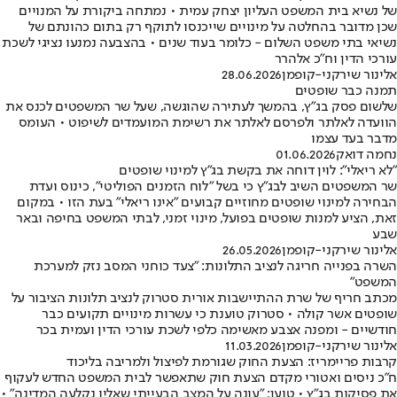
של נשיא בית המשפט העליון יצחק עמית • נמתחה ביקורת על המנויים
שכן מדובר בהחלטה על מינויים שייכנסו לתוקף רק בתום כהונתם של
נשיאי בתי משפט השלום - כלומר בעוד שנים • בהצבעה נמנעו נציגי לשכת
עורכי הדין וח"כ אלהרר
אלינור שירקני-קופמן
28.06.2026
תמנה כבר שופטים
שלשום פסק בג"ץ, בהמשך לעתירה שהוגשה, שעל שר המשפטים לכנס את
הוועדה לאלתר ולפרסם לאלתר את רשימת המועמדים לשיפוט • העומס
מדבר בעד עצמו
נחמה דואק
01.06.2026
"לא ריאלי": לוין דוחה את בקשת בג"ץ למינוי שופטים
שר המשפטים השיב לבג"ץ כי בשל "לוח הזמנים הפוליטי", כינוס ועדת
הבחירה למינוי שופטים מחוזיים קבועים "אינו ריאלי" בעת הזו • במקום
זאת, הציע למנות שופטים בפועל, מינוי זמני, לבתי המשפט בחיפה ובאר
שבע
אלינור שירקני-קופמן
26.05.2026
השרה בפנייה חריגה לנציב התלונות: "צעד כוחני המסב נזק למערכת
המשפט"
מכתב חריף של שרת ההתיישבות אורית סטרוק לנציב תלונות הציבור על
שופטים אשר קולה • סטרוק טוענת כי עשרות מינויים תקועים כבר
חודשיים - ומפנה אצבע מאשימה כלפי לשכת עורכי הדין ועמית בכר
אלינור שירקני-קופמן
11.03.2026
קרבות פריימריז: הצעת החוק שגורמת לפיצול ולמריבה בליכוד
ח"כ ניסים ואטורי מקדם הצעת חוק שתאפשר לבית המשפט החדש לעקוף
את פסיקות בג"ץ • טוען: "עונה על המצב הבעייתי שאליו נקלעה המדינה" •