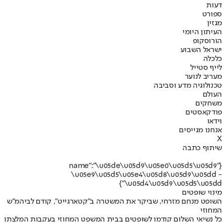
דעות
ספורט
מגזין
העיתון היומי
הורוסקופ
ישראל השבוע
כלכלה
לייף סטייל
מעריב לנוער
טכנולוגיה מדע וסביבה
העולם
משחקים
פודקאסטים
וידאו
אנחנו מגייסים
X
שיתוף כתבה
{"name":"\u05de\u05d9\u05e0\u05d5\u05d9
\u05e9\u05d5\u05e4\u05d8\u05d9\u05dd -
\u05d4\u05d9\u05d5\u05dd"}
מינוי שופטים
השופט מנחם מזרחי, שביקר את המשטרה ב"קטארגייט", קודם לביהמ"ש
המחוזי
כל נשיאי השלום קודמו לשופטים בבית המשפט המחוזי בעקבות המלצתו