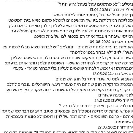
גוטליב: "לא מתקנים עוול בעוול גרוע יותר"
אילי זילברברג
13.01.2026
כך לוין יפעל אם בג״ץ יחייב אותו למנות נשיא
מסלימה המחלוקת בין שר המשפטים לממלא מקום נשיא בית המשפט
העליון בעניין מינוי שופטים ומינוי נשיא לעליון • לוין מאיים כי אם בג״ץ
יחייב אותו בצו למנות נשיא לעליון,שר המשפטים לא ישתף פעולה עם
המינוי שיבחר ויעבוד איתו רק בכפוף לצו של בית משפט
אמיר אטינגר
09.08.2024
העימות בוועדה למינוי שופטים - פוגלמן: "יש לבחור נשיא מבלי לכפות על
השר", לוין: "לא נבחר בזמן מלחמה"
השרים סטרוק ולוין התעקשו שבחירת שופטים לבית המשפט העליון
צריכה להיות קודמת לבחירת הנשיא • השופט פוגלמן נותר איתן בדעתו:
"מבחינתנו אי אפשר לבחור שופטים לעליון בלי לבחור נשיא" • בלעדי
נטעאל בנדל
12.05.2024
השבוע לפני 70 שנה: התקבל חוק השופטים
הכנסת מחוקקת חוק שהיום היה מעורר רעש, הישראלים עוברים לחלב
בבקבוק, וצופי הקולנוע כועסים על המשטרה • מה שקרה בארץ השבוע
לפני שבעה עשורים
דייויד סלע
24.08.2023
מנדלבליט, ניצן ואלשיך - חייבים לנתניהו?
יועמ"ש, פרקליט מדינה ומפכ"ל הם עצמאיים ואינם חייבים דבר למי שמינה
אותם • כך גם השופטים • הרפורמה של לוין ורוטמן לא פוגעת בעצמאות
השופטים
ירון דורון
27.03.2023
"קוראים לעצור כל מהלך העלול לפגוע בשלטון החוק": 78 שופטים בדימוס