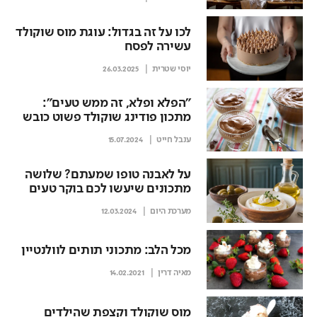
לכו על זה בגדול: עוגת מוס שוקולד
עשירה לפסח
יוסי שטרית
26.03.2025
"הפלא ופלא, זה ממש טעים":
מתכון פודינג שוקולד פשוט כובש
את הרשת
ענבל חייט
15.07.2024
על לאבנה טופו שמעתם? שלושה
מתכונים שיעשו לכם בוקר טעים
ומזין
מערכת היום
12.03.2024
מכל הלב: מתכוני תותים לוולנטיין
מאיה דרין
14.02.2021
מוס שוקולד וקצפת שהילדים