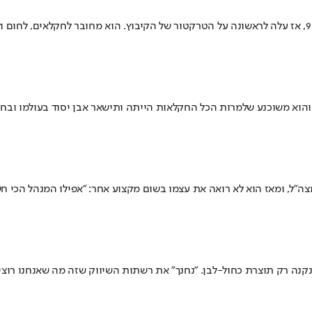
והוא משוכנע שלמרות הכל החקלאות הייתה ותישאר אבן יסוד בעולמו ובח
צמו בשום מקצוע אחר: "אפילו המנהל הכי חשוב בקומה ה-30 של עזריאלי מקנא בי על זה שאני כל ה
 ונקנה רק תוצרת כחול-לבן. "נחנך" את רשתות השיווק שזה מה שאנחנו רו