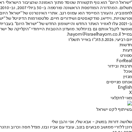
"ישראל היום" הוא גוף תקשורת שנוסד מתוך האמונה שהציבור הישראלי ראוי 
ת
ופרשנויות, וידיאו, פודקאסטים ושידורים חיים. פלטפורמות הדיגיטל של "ישרא
ב-2021 עלו לאוויר האתר החדש והיישומון החדש של "ישראל היום" בע
ואפשר לקבל אותם גם בניוזלטר. מועדון ההטבות הייחודי "הקליקה של ישרא
במייל hayom@israelhayom.co.il.
יום רביעי, 13.5.2026
כ"ו באייר תשפ"ו
חדשות
דעות
ספורט
ForReal
תרבות ובידור
אוכל
מגזין
אנחנו מגייסים
English
X
מאי לחקלאי
בשיתוף לקט ישראל
שלושה דורות במשק - אבא שלי, אני והבן שלי
רונן ללזרי ממושב מבועים בנגב, עובד עם אביו ובנו, מגדל חסה וכרוב ונהנ