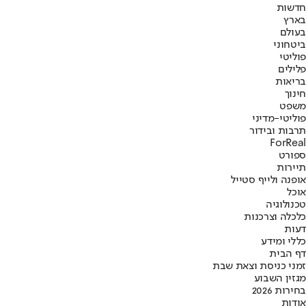
חדשות
בארץ
בעולם
ביטחוני
פוליטי
פלילים
בריאות
חינוך
משפט
פוליטי-מדיני
תרבות ובידור
ForReal
ספורט
תיירות
אופנה ולייף סטייל
אוכל
טכנולוגיה
כלכלה וצרכנות
דעות
כללי ומידע
דף הבית
זמני כניסת וצאת שבת
מגזין השבוע
בחירות 2026
אודות