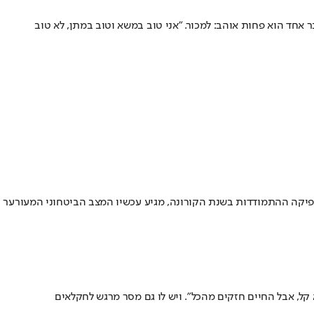
ל עדשים מחובר לאדמה, ולא רואה את עצמו בשום מקצוע אחר. ככה זה כשהמשפחה שלך עוסקת בחקלאות משנת .1880 ורק דבר אחד הוא פחות אוהב: למכור. "אני טוב במשא וטוב במתן, לא טוב
ספיקה ההתמודדות בשנת הקורונה, מגיע עכשיו המצב הביטחוני המעורער
ל, אבל החיים חזקים מהכל". ויש לו גם מסר מרגש לחקלאים