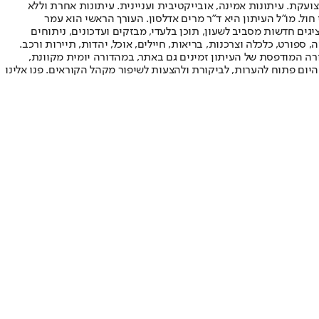
ועקת. עיתונות אמינה, אובייקטיבית ועניינית. עיתונות אחרת וללא
עור החשיפה הגבוה ביותר בימי חול. מו"ל העיתון היא ד"ר מרים אדלסון. העורך הראשי הוא עמר
 והעורך המייסד הוא עמוס רגב. אתרי האינטרנט של "ישראל היום" בעברית ובאנגלית, כמו כן היישומונים (אפליקציות) לאנדרואיד ול-iOS, מציגים חדשות מסביב לשעון, תוכן בלעדי, מבזקים ועדכונים, ניתוחים
, ספורט, כלכלה וצרכנות, בריאות, חיילים, אוכל, יהדות, תיירות ורכב.
דורה המודפסת של העיתון זמינים גם באתר, במהדורה יומית מקוונת,
היום פתוח להערות, לביקורת ולהצעות לשיפור מקהל הקוראים. פנו אלינו