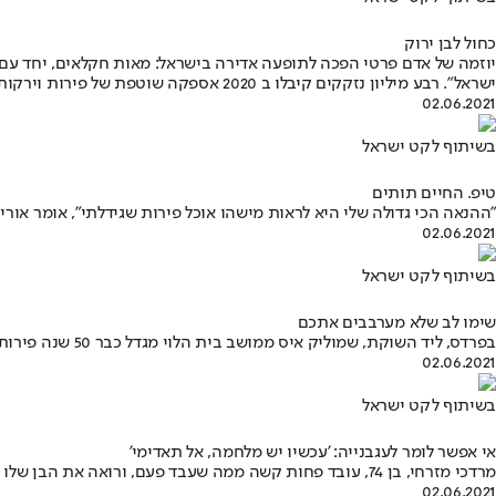
כחול לבן ירוק
יוזמה של אדם פרטי הפכה לתופעה אדירה בישראל: מאות חקלאים, יחד עם 
ישראל". רבע מיליון נזקקים קיבלו ב 2020 אספקה שוטפת של פירות וירקות טריים ומזינים וארוחות מבושלות, והתנופה נמשכת גם בשנה הנוכחית
02.06.2021
בשיתוף לקט ישראל
טיפ. החיים תותים
"ההנאה הכי גדולה שלי היא לראות מישהו אוכל פירות שגידלתי", אומר או
02.06.2021
בשיתוף לקט ישראל
שימו לב שלא מערבבים אתכם
בפרדס, ליד השוקת, שמוליק איס ממושב בית הלוי מגדל כבר 50 שנה פירות הדר ומרגיש שזו אהבה מקטיף ראשון. ויש לו טיפ נהדר לבחירת תפוזים בסופר, שכל אחד צריך להכיר
02.06.2021
בשיתוף לקט ישראל
אי אפשר לומר לעגבנייה: 'עכשיו יש מלחמה, אל תאדימי'
מרדכי מזרחי, בן 74, עובד פחות קשה ממה שעבד פעם, ורואה את הבן שלו ממשיך בחקלאות, למרות שהענף פחות רווחי היום. על היחסים שלו עם הפועלים התאילנדים תעיד העובדה שהוא נשוי לתאילנדית
02.06.2021