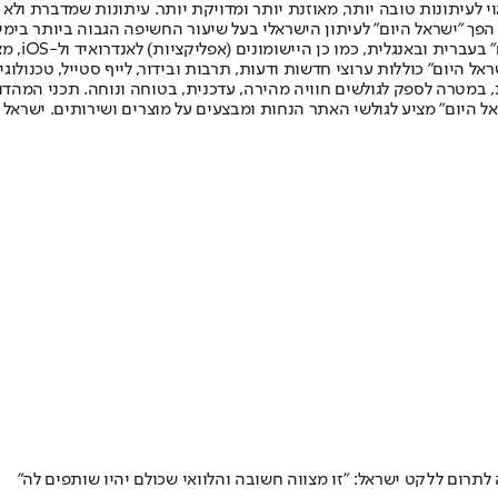
לעיתונות טובה יותר, מאוזנת יותר ומדויקת יותר. עיתונות שמדברת ולא צ
שלום. המהדורה המודפסת הראשונה פורסמה ב-30 ביולי 2007, וב-2010 הפך "ישראל היום" לעיתון הישראלי בעל שי
לחמנוביץ,
ל היום" כוללות ערוצי חדשות ודעות, תרבות ובידור, לייף סטייל, טכנולוגיה
ברית, במטרה לספק לגולשים חוויה מהירה, עדכנית, בטוחה ונוחה. תכני המה
ל היום" מציע לגולשי האתר הנחות ומבצעים על מוצרים ושירותים. ישראל 
ה לתרום ללקט ישראל: "זו מצווה חשובה והלוואי שכולם יהיו שותפים לה"