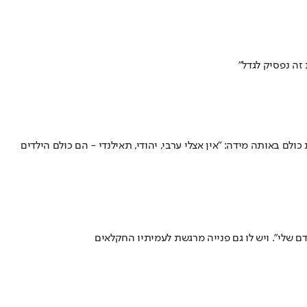
זה נפסיק לגדל"
עלים מיהודה ושומרון, והוא אוהב את כולם באותה מידה: "אין אצלי ערבי, יהודי, תאילנדי - הם כולם הילדים
ם שלי". ויש לו גם פנייה מרגשת לעמיתיו החקלאים