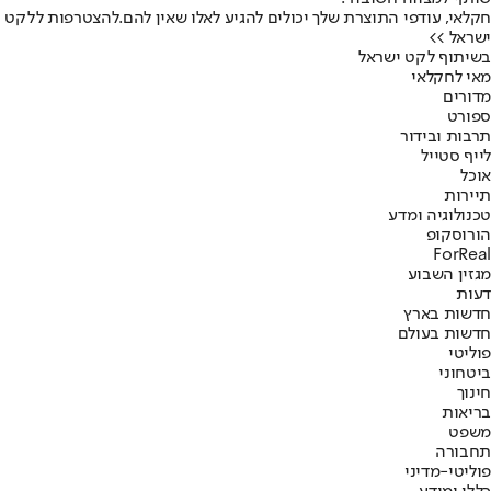
חקלאי, עודפי התוצרת שלך יכולים להגיע לאלו שאין להם.
להצטרפות ללקט
ישראל >>
בשיתוף לקט ישראל
מאי לחקלאי
מדורים
ספורט
תרבות ובידור
לייף סטייל
אוכל
תיירות
טכנולוגיה ומדע
הורוסקופ
ForReal
מגזין השבוע
דעות
חדשות בארץ
חדשות בעולם
פוליטי
ביטחוני
חינוך
בריאות
משפט
תחבורה
פוליטי-מדיני