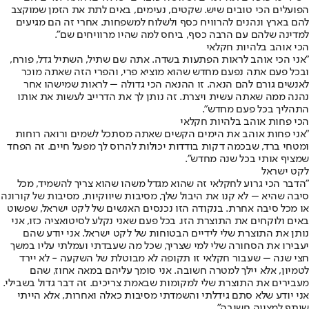
הפועלים הכי טובים שיש. שקטים, נעימים, באים לתת את הזמן שמוקצב
להם בארץ ונהנים להרוויח כסף ולשלוח למשפחות. אחרי זה הם מגיעים
למדינה שלהם עם הרבה כסף, ביחס למה שהיו מרוויחים שם".
הכי אוהב בלהיות חקלאי
"אני הכי אוהב לראות הפתעות בשדה. אתה שם שתיל, השתיל גדל, פורח,
ובכל פעם אתה נפעם מחדש שהוא מוציא פרי, והפרי הזה שאתה מוכר
לאנשים גורם להם הנאה. זו ההנאה הכי גדולה – לראות שמישהו אחר
נהנה ממה שאתה עשית ויצרת. זה נותן לך את הדרייב לעשות את אותו
התהליך בכל פעם מחדש".
הכי פחות אוהב בלהיות חקלאי
"אני פחות אוהב את הימים הקשים שאתה מסתכל לשמים ורואה רוחות
ומטחי ברד, שבכמה דקות בודדות יכולות להרוס לך מפעל חיים. זה הפחד
שמציף אותי בכל שנה מחדש".
לקט ישראל
"הדבר הכי גרוע לחקלאי זה שהוא מגדל משהו שהוא צריך להשמיד, מכל
סיבה שהיא – לא קנו את היבול שלך, מסיבות שיווקיות, מסיבות של קורונה
או מכל סיבה אחרת. בנקודה הזו נכנסים האנשים של לקט ישראל, שפשוט
באים ולוקחים את התוצרת הזו. בכל פעם שאני נקלע לסיטואציה כזו, אני
נותן את התוצרת שלי לידיים הבטוחות של לקט ישראל. אני יודע שהם
יעבירו את הסחורה שלי למי שצריך, שכל מה שעבדתי ועמלתי עליו במשך
חצי שנה – שעבור חקלאי זו תקופה לא מבוטלת של השקעה - לא יירד
לטמיון, אלא יילך למטרה חשובה. אני סומך עליהם במאה אחוז, שהם
מעבירים את התוצרת שלי למקומות שבאמת צריכים. זה דבר גדול בשבילי.
אני יודע שלא סתם גידלתי והשמדתי מסיבות כאלה ואחרות, אלא הייתי
שותף למצווה חשובה".