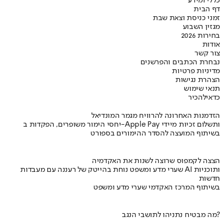
כללי ומידע
דף הבית
זמני כניסת וצאת שבת
מגזין השבוע
בחירות 2026
אודות
צור קשר
נבחרת הכתבים והפרשנים
מדיניות פרטיות
הצהרת נגישות
תנאי שימוש
כדאי
להכיר
הזדמנות האחרונה להרוויח מגמר המונדיאל
יחסי הימור משופרים, הפקדות ב-Apple Pay ותשלום זכיות מיידי
בשיתוף המועצה להסדר ההימורים בספורט
הצצה לקמפוס שרוצה לשנות את האקדמיה
שערי מדע ומשפט נוחת בהייטק של רעננה עם מעבדות AI ותוכניות
חדשות
בשיתוף המרכז האקדמי שערי מדע ומשפט
מה מבטיח נתניהו לתושבי הנגב?