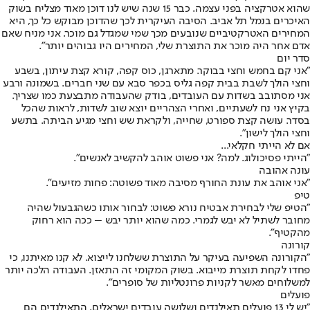
שהוא אטרקציה בפני עצמה. כבר 15 שנה שיש לנו דוכן מאוד מצליח בשוק
האיכרים בנמל תל אביב. הסיבה העיקרית לכך שהדוכן מבוקש כל כך, היא
המחירים האטרקטיביים שנובעים מכך שמי שמגדל גם מוכר. אני מניח שאם
אדם אחר היה מוכר את התוצרת שלי, המחירים היו גבוהים יותר".
סדר יום
"אני קם בחמש וחצי בבוקר. מתארגן, כוס קפה, קורא קצת עיתון, בשבע
וחצי הולך לשבת בבית קפה גליס בכפר סבא עם שני חברים. בשמונה ורבע
אני מסתובב בשדות עם העובדים, בודק שהעבודה מתבצעת כמו שצריך.
בקיץ אני נח לשעתיים, ואחרי הצהריים יוצא שוב לשדות, לראות שהכל
בסדר. עושה קצת ספורט, שחייה, ולקראת שש וחצי מגיע הביתה. בתשע
וחצי הולך לישון".
אם לא הייתי חקלאי...
"הייתי פסיכולוג. למה? אני פשוט אוהב להקשיב לאנשים".
עונה אהובה
"אני אוהב את עונת החורף מסיבה מאוד פשוטה: פחות מזיעים".
טיפ
"הטיפ שלי לבחירת אבטיח נורא פשוט: לבחור אותו כשהגבעול שהיה
מחובר לשתיל לא יבש לגמרי. כמה שהוא יותר יבש – ככה הוא רחוק
מהקטיף".
קורונה
"הקורונה השפיעה בעיקר על התוצרת ששלחנו לייצוא. לא קנו מאיתנו, כי
פחדו לקחת תוצרת מייבוא. בשוק המקומי זה התאזן. העבודה הלכה יותר
למשלוחים מאשר לקניות פרונטליות של סופרים".
פועלים
"יש לי 13 פועלים תאילנדים ושלושה עובדים ישראלים. התאילנדים הם