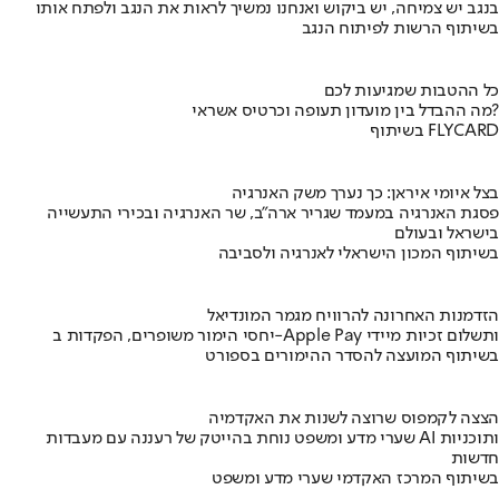
בנגב יש צמיחה, יש ביקוש ואנחנו נמשיך לראות את הנגב ולפתח אותו
בשיתוף הרשות לפיתוח הנגב
כל ההטבות שמגיעות לכם
מה ההבדל בין מועדון תעופה וכרטיס אשראי?
בשיתוף FLYCARD
בצל איומי איראן: כך נערך משק האנרגיה
פסגת האנרגיה במעמד שגריר ארה"ב, שר האנרגיה ובכירי התעשייה
בישראל ובעולם
בשיתוף המכון הישראלי לאנרגיה ולסביבה
הזדמנות האחרונה להרוויח מגמר המונדיאל
יחסי הימור משופרים, הפקדות ב-Apple Pay ותשלום זכיות מיידי
בשיתוף המועצה להסדר ההימורים בספורט
הצצה לקמפוס שרוצה לשנות את האקדמיה
שערי מדע ומשפט נוחת בהייטק של רעננה עם מעבדות AI ותוכניות
חדשות
בשיתוף המרכז האקדמי שערי מדע ומשפט