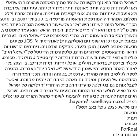
"ישראל היום" הוא גוף תקשורת שנוסד מתוך האמונה שהציבור הישראלי
ראוי לעיתונות טובה יותר, מאוזנת יותר ומדויקת יותר. עיתונות שמדברת
ולא צועקת. עיתונות אמינה, אובייקטיבית ועניינית. עיתונות אחרת וללא
תשלום. המהדורה המודפסת הראשונה פורסמה ב-30 ביולי 2007, וב-2010
הפך "ישראל היום" לעיתון הישראלי בעל שיעור החשיפה הגבוה ביותר בימי
חול. מו"ל העיתון היא ד"ר מרים אדלסון. העורך הראשי הוא עמר לחמנוביץ,
והעורך המייסד הוא עמוס רגב. אתרי האינטרנט של "ישראל היום" בעברית
ובאנגלית, כמו כן היישומונים (אפליקציות) לאנדרואיד ול-iOS, מציגים
חדשות מסביב לשעון, תוכן בלעדי, מבזקים ועדכונים, ניתוחים ופרשנויות,
וידיאו, פודקאסטים ושידורים חיים. פלטפורמות הדיגיטל של "ישראל היום"
כוללות ערוצי חדשות ודעות, תרבות ובידור, לייף סטייל, טכנולוגיה, ספורט,
כלכלה וצרכנות, בריאות, חיילים, אוכל, יהדות, תיירות ורכב. ב-2021 עלו
לאוויר האתר החדש והיישומון החדש של "ישראל היום" בעברית, במטרה
לספק לגולשים חוויה מהירה, עדכנית, בטוחה ונוחה. תכני המהדורה
המודפסת של העיתון זמינים גם באתר, במהדורה יומית מקוונת, ואפשר
לקבל אותם גם בניוזלטר. מועדון ההטבות הייחודי "הקליקה של ישראל
היום" מציע לגולשי האתר הנחות ומבצעים על מוצרים ושירותים. ישראל
היום פתוח להערות, לביקורת ולהצעות לשיפור מקהל הקוראים. פנו אלינו
במייל hayom@israelhayom.co.il.
יום שלישי, 21.7.2026
ז' באב תשפ"ו
חדשות
דעות
ספורט
ForReal
תרבות ובידור