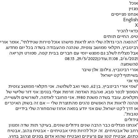
אוכל
מגזין
אנחנו מגייסים
English
X
כדאי להכיר
טיפ. החיים תותים
"ההנאה הכי גדולה שלי היא לראות מישהו אוכל פירות שגידלתי", אומר אורי
רבינוביץ, חקלאי ממושב צופית, שנהנה מהעבודה בשדה בכל יום מחדש,
אבל מצליח לשלב גם מפגש יומי עם חברים בבית קפה, ספורט וקריאה
2/6/2021, 11:08
,עודכן
29/5/2022, 08:13
0
השמעה
אורי רבינוביץ, צילום: אלן שיבר
בשיתוף לקט ישראל
מי אני
"שמי אורי רבינוביץ, בן 62, נשוי ואב לשלושה. אני חקלאי ממושב צופית
הסמוך לכפר סבא, ואהבת האדמה זורמת אצלי בגנים: אני דור שלישי של
חקלאים, עובד בשדה משנת 1980. אני מחובר לאדמה, לשורשים ולעשייה,
ונהנה לראות את האנשים נהנים מהתוצרת שלי – אם זה בשוק האיכרים
או דרך לקט ישראל, שם אני יודע במאה אחוז שהסחורה שלי בידיים
טובות".
גידולים
"אנחנו מגדלים כבר הרבה שנים גידולים שונים, בעיקר תות שדה ומגוון
רחב של אבטיחים. זה יכול להיות מיני אבטיחים - אבטיח צהוב, אבטיח
כתום, אבטיח קטן עם גרעינים ואבטיח שהוא אדום בפנים וצהוב בחוץ,