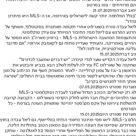
הם מרוויחים • צפו בסרטון
יואב אברהמי
21.07.2025
"בגלל המלחמה יותר קשה לישראלים באירופה, אז ה-MLS היא פיתרון
נהדר"
ליאל עבדה פורח בשארלוט אחרי תקופה מאתגרת בסקוטלנד, משתף על
הרגע המרגש עם ליונל מסי, החיבור המיוחד עם עידן טוקלומטי,
והתעצמות המושבה הישראלית ב-MLS • בראיון מארה"ב הוא מספר על
החיים באמריקה, והעתיד שעדיין פתוח גם לקאמבק אירופי: "אם מדובר
בליגה אטרקטיבית, אז למה לא?"
ניב דברת
15.07.2025
ליאל עבדה הקדיש שער לגדי קינדה: "יש דברים שמעבר לכדורגל"
שחקנה של שארלוט FC עזר לה לעלות לשלב הבא בגביע והבקיע את
הראשון ב-1:4 על צפון קרוליינה • לאחר המשחק חשף את הכיתוב על מגן
הזיעה שלו, שהוקדש לקשר מכבי חיפה שמאושפז בבית החולים: "שנראה
אותך חוזר למגרשים בקרוב"
מערכת ספורט היום
07.05.2025
לא רק ישראלים: הכוכב הגדול שחובר לעבדה וטוקלומטי ב-MLS
שני הלגיונרים יקבלו חבר חדש לחלק הקדמי בשארלוט • הקבוצה קרובה
להשלמת צירופו של אקס מנצ'סטר יונייטד שמשחק העונה בצרפת • כל
הפרטים
מערכת ספורט היום
15.01.2025
הלם ב-MLS: ליאו מסי ואינטר מיאמי הודחו בפלייאוף, גם ליאל עבדה בחוץ
הוורודים, שסיימו את העונה הסדירה עם המאזן הטוב בתולדות הליגה,
עפו כבר בסיבוב הראשון של הפלייאוף אחרי הפסד 3:2 לאטלנטה • שחקן