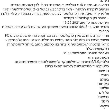
העונה
חמישה משחקים לפני הפלייאוף והנציגים כחול-לבן בארצות הברית
מגיעים לנקודת רתיחה • תאי בריבו כבש ובישל ב-1:5 של פילדלפיה יוניון
על ניו יורק סיטי, עידן טוקלומטי עלה להופעת בכורה בהפסד 2:0 לאורלנדו
• הפער בין הקבוצות: 5 נקודות
מערכת ספורט היום
19.09.2024
שגריר חדש ב-MLS: הכוכב הצעיר שישתף פעולה עם ליאל עבדה בארצות
הברית
אחרי קרוב לחודש, עידן טוקלומטי הוצג כשחקנה החדש של שארלוט FC
וישחק לצידו של הליגיונר שהגיע לשם בתחילת השנה • המנהל המקצועי,
זוראן קרנטה: "שמחים שהוא בחר בנו כמקום הטוב ביותר להתפתחות
המקצועית שלו"
מערכת ספורט היום
21.08.2024
תגיות קשורות
סלטיק
MLS
נבחרת ישראל
אוסקר גלוך
שארלוט
פרו פלשתינים
גלזגו
סלטיק
מנור סולומון
ליגת האלופות
תאי בריבו
חדשות
בארץ
בעולם
ביטחוני
פוליטי
פלילים
בריאות
חינוך
משפט