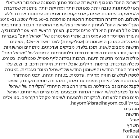
"ישראל היום" הוא גוף תקשורת שנוסד מתוך האמונה שהציבור הישראלי
ראוי לעיתונות טובה יותר, מאוזנת יותר ומדויקת יותר. עיתונות שמדברת
ולא צועקת. עיתונות אמינה, אובייקטיבית ועניינית. עיתונות אחרת וללא
תשלום. המהדורה המודפסת הראשונה פורסמה ב-30 ביולי 2007, וב-2010
הפך "ישראל היום" לעיתון הישראלי בעל שיעור החשיפה הגבוה ביותר בימי
חול. מו"ל העיתון היא ד"ר מרים אדלסון. העורך הראשי הוא עמר לחמנוביץ,
והעורך המייסד הוא עמוס רגב. אתרי האינטרנט של "ישראל היום" בעברית
ובאנגלית, כמו כן היישומונים (אפליקציות) לאנדרואיד ול-iOS, מציגים
חדשות מסביב לשעון, תוכן בלעדי, מבזקים ועדכונים, ניתוחים ופרשנויות,
וידיאו, פודקאסטים ושידורים חיים. פלטפורמות הדיגיטל של "ישראל היום"
כוללות ערוצי חדשות ודעות, תרבות ובידור, לייף סטייל, טכנולוגיה, ספורט,
כלכלה וצרכנות, בריאות, חיילים, אוכל, יהדות, תיירות ורכב. ב-2021 עלו
לאוויר האתר החדש והיישומון החדש של "ישראל היום" בעברית, במטרה
לספק לגולשים חוויה מהירה, עדכנית, בטוחה ונוחה. תכני המהדורה
המודפסת של העיתון זמינים גם באתר, במהדורה יומית מקוונת, ואפשר
לקבל אותם גם בניוזלטר. מועדון ההטבות הייחודי "הקליקה של ישראל
היום" מציע לגולשי האתר הנחות ומבצעים על מוצרים ושירותים. ישראל
היום פתוח להערות, לביקורת ולהצעות לשיפור מקהל הקוראים. פנו אלינו
במייל hayom@israelhayom.co.il.
מבזקים
חדשות
אוכל
תשחץ
ForReal
תרבות