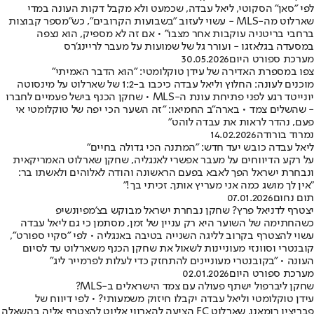
לפי "סאן" הסקוטי, ליאל עבדה, שכמעט ולא מקבל דקות העונה במדי
שארלוט מה-MLS - עשוי לעזוב "בשבועות הקרובים", כש"מספר קבוצות
ברחבי בריטניה עוקבות אחר מצבו" • אם זה לא מספיק, הוא נצפה
במסעדה בגלאזגו - ועורר גל של שמועות על מעבר לריינג'רס
מערכת ספורט היום
30.05.2026
צפו במספרת האדירה של עידן טוקלומטי: "הוא הדבר האמיתי"
מוכנים לעונה: החלוץ וליאל עבדה כיכבו ב-1:2 של שארלוט על מינסוטה
יונייטד רגע לפני פתיחת עונת ה-MLS • שחקן הכנף בישל פעמיים לחברו
- שהשלים צמד • בארה"ב החמיאו: "זה השער הכי יפה של טוקלומטי אי
פעם, נהדר לראות את עבדה לוהט"
נמרוד בורודה
14.02.2026
ליאל עבדה כובש יעד חדש: "המתנה הכי גדולה בחיים"
על רקע הדיווחים על מעבר אפשרי לאנגליה, שחקן שארלוט האמריקאית
ונבחרת ישראל הפך לאבא בפעם הראשונה והודה לאלוהים ולאשתו בר:
"אין לך מושג כמה אני מעריץ אותך. זכיתי בך!"
תום נחום
07.01.2026
יצטרף לדניאל פרץ? שחקן נבחרת ישראל מבוקש בצ'מפיונשיפ
כשהחתימה של השוער היא רק עניין של זמן, מסתמן כי גם ליאל עבדה
עשוי להצטרף בקרוב לליגה השנייה בטיבה באנגליה • לפי "סקיי ספורט",
קובנטרי וסוונזי מעוניינות לשאול את שחקן הכנף משארלוט עד לסיום
העונה • "בקובנטרי מעוניינים להתחזק כדי לעלות לפרמייר ליג"
מערכת ספורט היום
02.01.2026
שחקן ליברפול ישתף פעולה עם צמד הישראלים ב-MLS?
עידן טוקלומטי וליאל עבדה יקבלו חיזוק משמעותי? • לפי דיווח של
פבריציו רומאנו, שארלוט FC הציעה להארווי אליוט להצטרף אליה בהשאלה