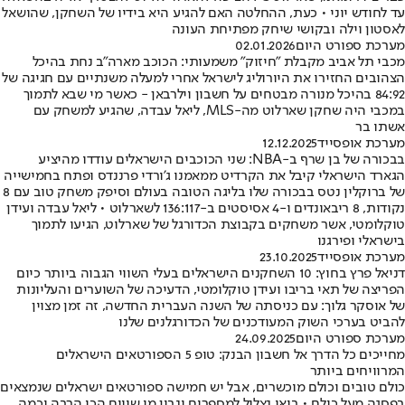
עד לחודש יוני • כעת, ההחלטה האם להגיע היא בידיו של השחקן, שהושאל
לאסטון וילה ובקושי שיחק מפתיחת העונה
מערכת ספורט היום
02.01.2026
מכבי תל אביב מקבלת "חיזוק" משמעותי: הכוכב מארה"ב נחת בהיכל
הצהובים החזירו את היורוליג לישראל אחרי למעלה משנתיים עם חגיגה של
84:92 בהיכל מנורה מבטחים על חשבון וילרבאן - כאשר מי שבא לתמוך
במכבי היה שחקן שארלוט מה-MLS, ליאל עבדה, שהגיע למשחק עם
אשתו בר
מערכת אופסייד
12.12.2025
בבכורה של בן שרף ב-NBA: שני הכוכבים הישראלים עודדו מהיציע
הגארד הישראלי קיבל את הקרדיט ממאמנו ג'ורדי פרננדס ופתח בחמישייה
של ברוקלין נטס בבכורה שלו בליגה הטובה בעולם וסיפק משחק טוב עם 8
נקודות, 8 ריבאונדים ו-4 אסיסטים ב-136:117 לשארלוט • ליאל עבדה ועידן
טוקלומטי, אשר משחקים בקבוצת הכדורגל של שארלוט, הגיעו לתמוך
בישראלי ופירגנו
מערכת אופסייד
23.10.2025
דניאל פרץ בחוץ: 10 השחקנים הישראלים בעלי השווי הגבוה ביותר כיום
הפריצה של תאי בריבו ועידן טוקלומטי, הדעיכה של השוערים והעליונות
של אוסקר גלוך: עם כניסתה של השנה העברית החדשה, זה זמן מצוין
להביט בערכי השוק המעודכנים של הכדורגלנים שלנו
מערכת ספורט היום
24.09.2025
מחייכים כל הדרך אל חשבון הבנק: טופ 5 הספורטאים הישראלים
המרוויחים ביותר
כולם טובים וכולם מוכשרים, אבל יש חמישה ספורטאים ישראלים שנמצאים
בפסגה מעל כולם • בואו נצלול למספרים ונבין מי שווים הכי הרבה וכמה