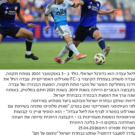
ליאל עבדה הוא כדורגל ישראלי, נולד ב -3 באוקטובר 2001 בפתח תקווה.
עבדה משחק בעמדת הקיצוני ב-FC שארלוט האמריקנית. עבדה החל את
דרכו במחלקת הנוער של מכבי פתח תקווה, הופעת הבכורה של עבדה
בקבוצה הבוגרים הייתה בשנת 2019. בשנת 2021 חתם בסלטיק, באותה
שנה ערך את הופעת הבכורה בנבחרת ישראל.
דיווח: שחקן נבחרת ישראל מבוקש ביעד מפתיע באירופה
לפי העיתונאי האמריקני טום בוגרט, "פאוק סלוניקי פתחה בשיחות עם
שארלוט במטרה לצרף את ליאל עבדה" • הוא הוסיף וציין כי קבוצות
אירופאיות נוספות מעוניינות בו • הקבוצה היוונית סיימה את העונה
האחרונה במקום ה-3 בליגה היוונית
מערכת ספורט היום
23.06.2026
בדרך למעבר דרמטי? שחקן נבחרת ישראל "נתפס על חם"