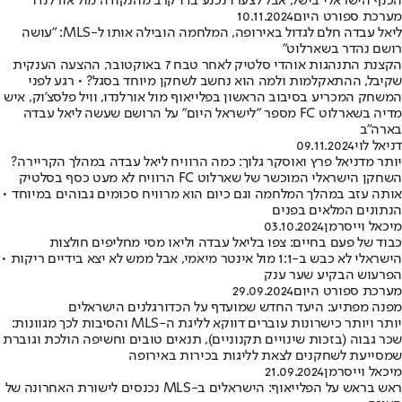
הכנף הישראלי בישל, אבל לצערו נכנע בדו קרב מהנקודה מול אורלנדו
מערכת ספורט היום
10.11.2024
ליאל עבדה חלם לגדול באירופה, המלחמה הובילה אותו ל-MLS: "עושה
רושם נהדר בשארלוט"
הקצנת התנהגות אוהדי סלטיק לאחר טבח 7 באוקטובר, ההצעה הענקית
שקיבל, ההתאקלמות ולמה הוא נחשב לשחקן מיוחד בסגל? • רגע לפני
המשחק המכריע בסיבוב הראשון בפלייאוף מול אורלנדו, וויל פלסצ'וק, איש
מדיה בשארלוט FC מספר "לישראל היום" על הרושם שעשה ליאל עבדה
בארה"ב
דניאל לוי
09.11.2024
יותר מדניאל פרץ ואוסקר גלוך: כמה הרוויח ליאל עבדה במהלך הקריירה?
השחקן הישראלי המוכשר של שארלוט FC הרוויח לא מעט כסף בסלטיק
אותה עזב במהלך המלחמה וגם כיום הוא מרוויח סכומים גבוהים במיוחד •
הנתונים המלאים בפנים
מיכאל וייסרמן
03.10.2024
כבוד של פעם בחיים: צפו בליאל עבדה וליאו מסי מחליפים חולצות
הישראלי לא כבש ב-1:1 מול אינטר מיאמי, אבל ממש לא יצא בידיים ריקות •
הפרעוש הבקיע שער ענק
מערכת ספורט היום
29.09.2024
מפנה מפתיע: היעד החדש שמועדף על הכדורגלנים הישראלים
יותר ויותר כישרונות עוברים דווקא לליגת ה-MLS והסיבות לכך מגוונות:
שכר גבוה (בזכות שינויים תקנוניים), תנאים טובים וחשיפה הולכת וגוברת
שמסייעת לשחקנים לצאת לליגות בכירות באירופה
מיכאל וייסרמן
21.09.2024
ראש בראש על הפלייאוף: הישראלים ב-MLS נכנסים לישורת האחרונה של