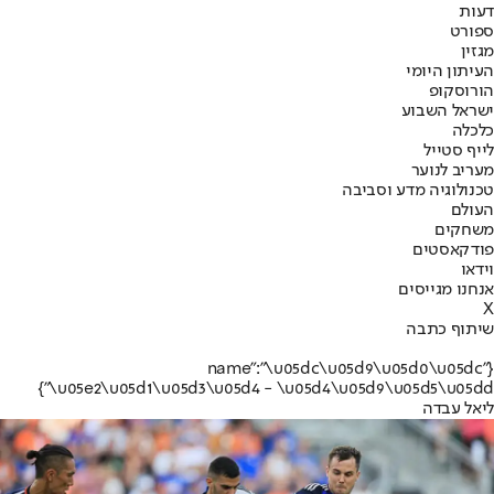
דעות
ספורט
מגזין
העיתון היומי
הורוסקופ
ישראל השבוע
כלכלה
לייף סטייל
מעריב לנוער
טכנולוגיה מדע וסביבה
העולם
משחקים
פודקאסטים
וידאו
אנחנו מגייסים
X
שיתוף כתבה
{"name":"\u05dc\u05d9\u05d0\u05dc
\u05e2\u05d1\u05d3\u05d4 - \u05d4\u05d9\u05d5\u05dd"}
ליאל עבדה