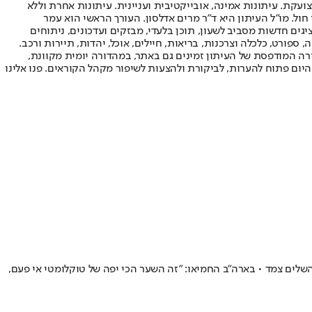
ועקת. עיתונות אמינה, אובייקטיבית ועניינית. עיתונות אחרת וללא
עור החשיפה הגבוה ביותר בימי חול. מו"ל העיתון היא ד"ר מרים אדלסון. העורך הראשי הוא עמר
 והעורך המייסד הוא עמוס רגב. אתרי האינטרנט של "ישראל היום" בעברית ובאנגלית, כמו כן היישומונים (אפליקציות) לאנדרואיד ול-iOS, מציגים חדשות מסביב לשעון, תוכן בלעדי, מבזקים ועדכונים, ניתוחים
, ספורט, כלכלה וצרכנות, בריאות, חיילים, אוכל, יהדות, תיירות ורכב.
דורה המודפסת של העיתון זמינים גם באתר, במהדורה יומית מקוונת,
היום פתוח להערות, לביקורת ולהצעות לשיפור מקהל הקוראים. פנו אלינו
טד רגע לפני פתיחת עונת ה-MLS • שחקן הכנף בישל פעמיים לחברו - שהשלים צמד • בארה"ב החמיאו: "זה השער הכי יפה של טוקלומטי אי פעם,