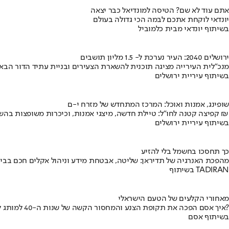
אתם עוד לא שם? הטיסה למונדיאל כבר יצאה
יונדאי לוקחת אתכם לבמה הכי גדולה בעולם
בשיתוף יונדאי מבית כלמוביל
ירושלים 2040: העיר נערכת ל- 1.5 מליון תושבים
מנכ"לית העירייה מציגה תוכנית להשארת הצעירים ובניית עתיד הדור הבא
בשיתוף עיריית ירושלים
שופינג, אמנות ואוכל: המרכז המתחדש של מזרח י-ם
קפיצה קטנה לחו"ל: טיילת חדשה, מיצגי אמנות, וכיכרות משופצות בהשקעה של 100 מיליון ₪
בשיתוף עיריית ירושלים
כך תחסכו בחשמל בלי להזיע
מהפכת האנרגיה של תדיראן: שליטה, אבטחת מידע וניהול אקלים חכם בבי
בשיתוף TADIRAN
מאחורי הקלעים של הטעם הישראלי
איך אסם הפכה את תקופת הצנע והמחסור הקשה של שנות ה-40 למותג לאומי?
בשיתוף אסם