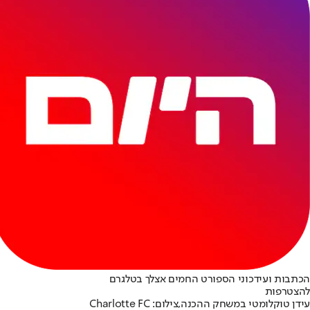
הכתבות ועידכוני הספורט החמים אצלך בטלגרם
להצטרפות
עידן טוקלומטי במשחק ההכנה,צילום: Charlotte FC