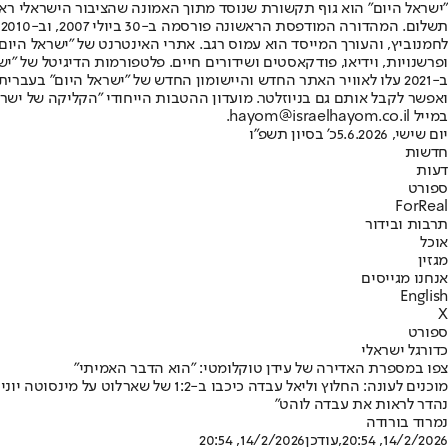
"ישראל היום" הוא גוף תקשורת שנוסד מתוך האמונה שהציבור הישראלי ראוי 
ת
ופרשנויות, וידיאו, פודקאסטים ושידורים חיים. פלטפורמות הדיגיטל של "ישרא
ב-2021 עלו לאוויר האתר החדש והיישומון החדש של "ישראל היום" בע
ואפשר לקבל אותם גם בניוזלטר. מועדון ההטבות הייחודי "הקליקה של ישרא
במייל hayom@israelhayom.co.il.
יום שישי, 5.6.2026
כ' בסיון תשפ"ו
חדשות
דעות
ספורט
ForReal
תרבות ובידור
אוכל
מגזין
אנחנו מגייסים
English
X
ספורט
כדורגל ישראלי
צפו במספרת האדירה של עידן טוקלומטי: "הוא הדבר האמיתי"
נהדר לראות את עבדה לוהט"
נמרוד בורודה
14/2/2026, 20:54
,עודכן
14/2/2026, 20:54