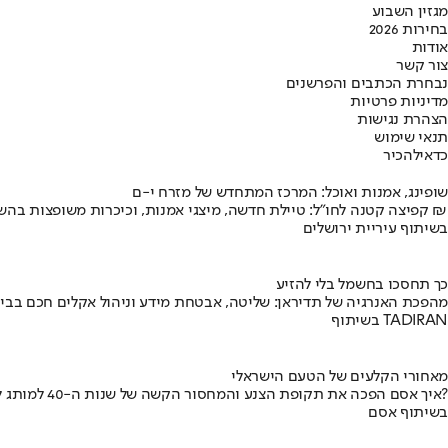
מגזין השבוע
בחירות 2026
אודות
צור קשר
נבחרת הכתבים והפרשנים
מדיניות פרטיות
הצהרת נגישות
תנאי שימוש
כדאי
להכיר
שופינג, אמנות ואוכל: המרכז המתחדש של מזרח י-ם
קפיצה קטנה לחו"ל: טיילת חדשה, מיצגי אמנות, וכיכרות משופצות בהשקעה של 100 מיליון ₪
בשיתוף עיריית ירושלים
כך תחסכו בחשמל בלי להזיע
מהפכת האנרגיה של תדיראן: שליטה, אבטחת מידע וניהול אקלים חכם בבי
בשיתוף TADIRAN
מאחורי הקלעים של הטעם הישראלי
איך אסם הפכה את תקופת הצנע והמחסור הקשה של שנות ה-40 למותג לאומי?
בשיתוף אסם