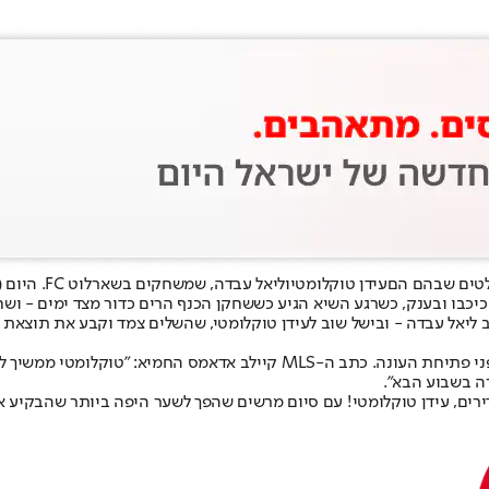
עידן טוקלומטי
וליאל עבדה, שמשחקים ב
שארלוט FC
. היום 
יכבו ובענק, כשרגע השיא הגיע כששחקן הכנף הרים כדור מצד ימים - ושחק
בארצות הברית התלהבו כמובן משיתוף הפעולה של צמד הישראלים רגע לפני פתיח
ה בשבוע הבא".
דירים, עידן טוקלומטי! עם סיום מרשים שהפך לשער היפה ביותר שהבקיע אי