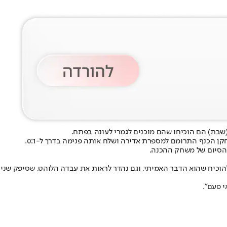
(שבת) הם הוכיחו שהם מוכנים לגמרי לעונה בפתח.
ן הכנף התרומם למספרת אדירה ושלח אותה פנימה בדרך ל-0:1.
ת העונה. כתב ה-MLS קיילב אדאמס החמיא: "טוקלומטי ממשיך להוכיח שהוא הדבר האמיתי, וגם נהדר לראות את עבדה הלוהט, שסיפק שני
 פעם".