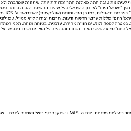
לעיתונות טובה יותר, מאוזנת יותר ומדויקת יותר. עיתונות שמדברת ולא צ
שלום. המהדורה המודפסת הראשונה פורסמה ב-30 ביולי 2007, וב-2010 הפך "ישראל היום" לעיתון הישראלי בעל שי
לחמנוביץ,
ל היום" כוללות ערוצי חדשות ודעות, תרבות ובידור, לייף סטייל, טכנולוגיה
ברית, במטרה לספק לגולשים חוויה מהירה, עדכנית, בטוחה ונוחה. תכני המה
ל היום" מציע לגולשי האתר הנחות ומבצעים על מוצרים ושירותים. ישראל 
מוכנים לעונה: החלוץ וליאל עבדה כיכבו ב-1:2 של שארלוט על מינסוטה יוניי