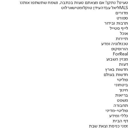
טעינו? נתקן! אם מצאתם טעות בכתבה, נשמח שתשתפו אותנו
MLS
ליאל עבדה
עידן טוקלומטי
שארלוט
מדורים
ספורט
תרבות ובידור
לייף סטייל
אוכל
תיירות
טכנולוגיה ומדע
הורוסקופ
ForReal
מגזין השבוע
דעות
חדשות בארץ
חדשות בעולם
פוליטי
ביטחוני
חינוך
בריאות
משפט
תחבורה
פוליטי-מדיני
כללי ומידע
דף הבית
זמני כניסת וצאת שבת