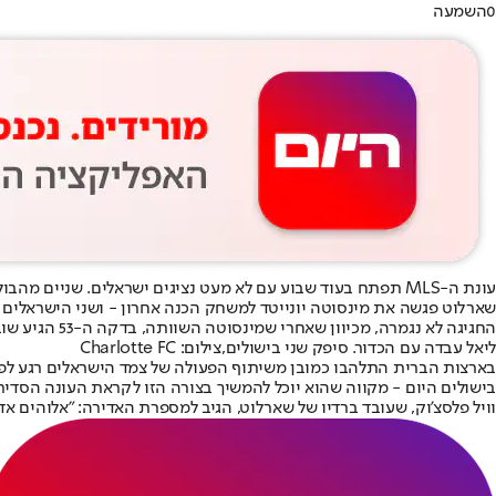
0
השמעה
עונת ה-MLS תפתח בעוד שבוע עם לא מעט נציגים ישראלים. שניים מהבולטים שבהם הם
שארלוט פגשה את מינסוטה יונייטד למשחק הכנה אחרון - ושני הישראלים כ
החגיגה לא נגמרה, מכיוון שאחרי שמינסוטה השוותה, בדקה ה-53 הגיע שוב ליאל עבדה - ובישל שוב לעידן טוקלומטי, שהשלים צמד וקבע את תוצאת הסיום של משחק ההכנה.
ליאל עבדה עם הכדור. סיפק שני בישולים,צילום: Charlotte FC
בישולים היום - מקווה שהוא יוכל להמשיך בצורה הזו לקראת העונה הסדיר
וויל פלסצ'וק, שעובד ברדיו של שארלוט, הגיב למספרת האדירה: "אלוהים א