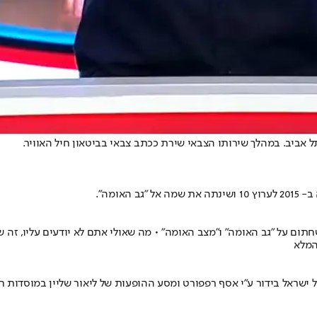
יש שחתום על "גב האומה" ו"מצב האומה" • מה שאולי אתם לא יודעים עליו, ז
המלא
ישראל בידור ע"י אסף רפפורט ומסע ההופעות של ליאור שליין במוסדות חי