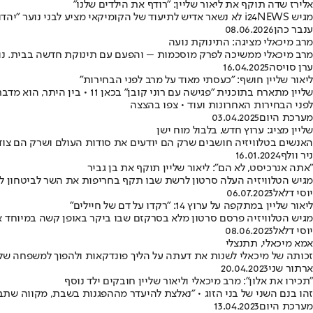
אלירז שדה תוקף את ליאור שליין: "רודף את הילדים שלנו"
מגיש i24NEWS לא נשאר אדיש לתיעוד של הקומיקאי מציע לבני נוער "יהדות בלי העול הנורא" • אחרי שהפנה אל "ג'יזס שליין" שאלה על אוגנדה, הוא חתם בעקיצה אישית קשה
ענבר כהן
08.06.2026
מרב מיכאלי מציגה: התינוקת נועה
מרב מיכאלי ממשיכה לפרק מוסכמות – והפעם עם תינוקת חדשה בבית. נוע
ערן סויסה
16.04.2025
ליאור שליין חושף: "כעסתי מאוד על מרב לפני הבחירות"
שליין מתארח בתוכנית "פגיש
לפני הבחירות האחרונות ועוד • צפו בהצצה
מערכת היום
03.04.2025
שליין מציג: ערוץ חדש, בלבול מוח ישן
האנשים בטלוויזיה חושבים שרק הם יודעים את סודות העולם ושרק הם צו
ניר וולף
16.01.2024
"אתה אנרכיסט, לא הם": ליאור שליין תוקף את בן גביר
מגיש הטלוויזיה העלה סרטון לרשת שבו תקף בחריפות את השר לביטחון ל
יוסי דלאל
06.07.2023
ליאור שליין במתקפה על ערוץ 14: "רקדו על דם של חיילים"
מגיש הטלוויזיה פרסם סרטון מלא בסרקזם שבו ביקר באופן קשה במיוחד את 
יוסי דלאל
08.06.2023
אמא מיכאלי, תתנצלי
זכותה של מיכאלי לשנות את דעתה על הליך פונדקאות ולהפוך למשפחה של שנ
ארתור שני
20.04.2023
"תכירו את אלון": מרב מיכאלי וליאור שליין חובקים ילד נוסף
זהו בנם השני של בני הזוג • "נאלצת להיעדר מההפגנות בשבת, מקווה שתבי
מערכת היום
13.04.2023