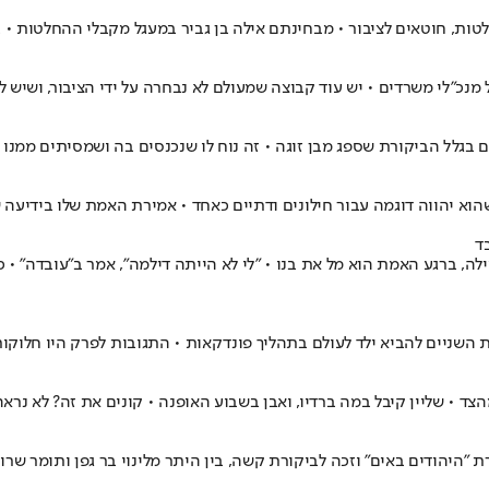
ות, חוטאים לציבור • מבחינתם אילה בן גביר במעגל מקבלי ההחלטות • בל
 מנכ"לי משרדים • יש עוד קבוצה שמעולם לא נבחרה על ידי הציבור, ושיש
 בגלל הביקורת שספג מבן זוגה • זה נוח לו שנכנסים בה ושמסיתים ממנ
א יהווה דוגמה עבור חילונים ודתיים כאחד • אמירת האמת שלו בידיעה 
ד
, ברגע האמת הוא מל את בנו • "לי לא הייתה דילמה", אמר ב"עובדה" • כ
שניים להביא ילד לעולם בתהליך פונדקאות • התגובות לפרק היו חלוקות,
ד • שליין קיבל במה ברדיו, ואבן בשבוע האופנה • קונים את זה? לא נראה
"היהודים באים" וזכה לביקורת קשה, בין היתר מלינוי בר גפן ותומר שרון