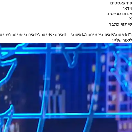
פודקאסטים
וידאו
אנחנו מגייסים
X
שיתוף כתבה
{"name":"\u05dc\u05d9\u05d0\u05d5\u05e8 \u05e9\u05dc\u05d9\u05d9\u05df - \u05d4\u05d9\u05d5\u05dd"}
ליאור שליין