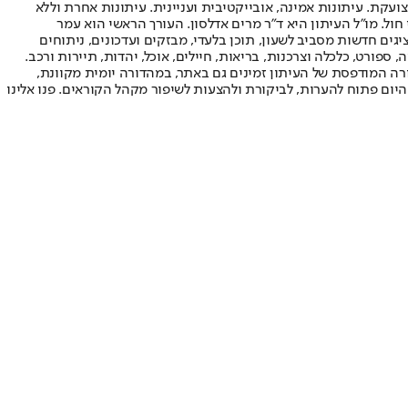
ועקת. עיתונות אמינה, אובייקטיבית ועניינית. עיתונות אחרת וללא
עור החשיפה הגבוה ביותר בימי חול. מו"ל העיתון היא ד"ר מרים אדלסון. העורך הראשי הוא עמר
 והעורך המייסד הוא עמוס רגב. אתרי האינטרנט של "ישראל היום" בעברית ובאנגלית, כמו כן היישומונים (אפליקציות) לאנדרואיד ול-iOS, מציגים חדשות מסביב לשעון, תוכן בלעדי, מבזקים ועדכונים, ניתוחים
, ספורט, כלכלה וצרכנות, בריאות, חיילים, אוכל, יהדות, תיירות ורכב.
דורה המודפסת של העיתון זמינים גם באתר, במהדורה יומית מקוונת,
היום פתוח להערות, לביקורת ולהצעות לשיפור מקהל הקוראים. פנו אלינו