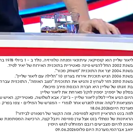
ליאור שליין הוא קומיקאי, עיתונאי ומנחה טלוויזיה, נולד ב - 1 ביולי 1978 בתל אביב. במהלך שירותו הצבאי שירת ככתב צבאי בביטאון חיל האוויר.
בשנת 2002 החל להגיש פינה סאטירית בתוכנית האירוח של יאיר לפיד.
בשנת 2004 יצר את התוכנית "משחק מכור".
בשנת 2006 הגיש תוכנית אירוח בערוץ 10 "הלילה עם ליאור שליין".
בשנת 2010 חזר לערוץ 2 והגיש את התוכנית "מצב האומה", התוכנית עברה ב- 2015 לערוץ 10 ושינתה את שמה אל "גב האומה".
בת זוגתו של שליין היא חברת הכנסת מירב מיכאלי.
בסלון של יסמין: יסמין לוקץ' מארחת את ליאור שליין
היום הגיע אליי לסלון ליאור שליין - ג׳ינג׳י, אבא לשלושה, סאטיריקן, הא
המציאות לקחה אותו למגרש אחר לגמרי - המגרש של המילים • צפו בפרק 
מערכת היום
18.06.2026
למה בנט התראיין דווקא לסוויסה, ומה הקשר של רפפורט לבידור?
הראיונות של נפתלי בנט אצל ערן סוויסה ויובל קצה, הרכישה המסתמנת של 
שנכון להיום מצביעים רובם המוחלט לגוש הימין
יואב אברהמי
,
מערכת היום פלוס
09.06.2026