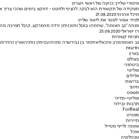
פיטורי שליין: כניעה של ראשי הערוץ
תפקידה של תקשורת הוא לבקר, להציף ולחטט • דווקא בימים שהכי צריך אותו 
מיכל אהרוני
27.08.2020
לפיד: אסור לפטר את ליאור שליין
מנחה "גב האומה", שחוזהו בוטל ותוכניתו ירדה מהמרקע, קיבל תמיכה מהכיו
רז ישראלי
25.08.2020
תגיות קשורות
גב האומה
מרב מיכאלי
איתמר בן גביר
שרה נתניהו
בנימין נתניהו
ארץ נהדרת
ר
חדשות
בארץ
בעולם
ביטחוני
פוליטי
פלילים
בריאות
חינוך
משפט
פוליטי-מדיני
תרבות ובידור
ForReal
ספורט
תיירות
אופנה ולייף סטייל
אוכל
טכנולוגיה