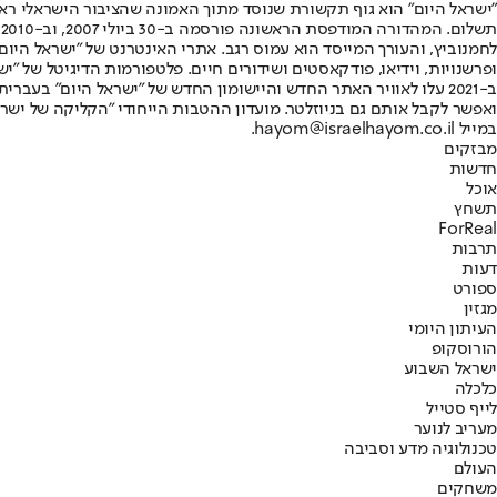
"ישראל היום" הוא גוף תקשורת שנוסד מתוך האמונה שהציבור הישראלי ראוי 
ת
ופרשנויות, וידיאו, פודקאסטים ושידורים חיים. פלטפורמות הדיגיטל של "ישרא
ב-2021 עלו לאוויר האתר החדש והיישומון החדש של "ישראל היום" בע
ואפשר לקבל אותם גם בניוזלטר. מועדון ההטבות הייחודי "הקליקה של ישרא
במייל hayom@israelhayom.co.il.
מבזקים
חדשות
אוכל
תשחץ
ForReal
תרבות
דעות
ספורט
מגזין
העיתון היומי
הורוסקופ
ישראל השבוע
כלכלה
לייף סטייל
מעריב לנוער
טכנולוגיה מדע וסביבה
העולם
משחקים