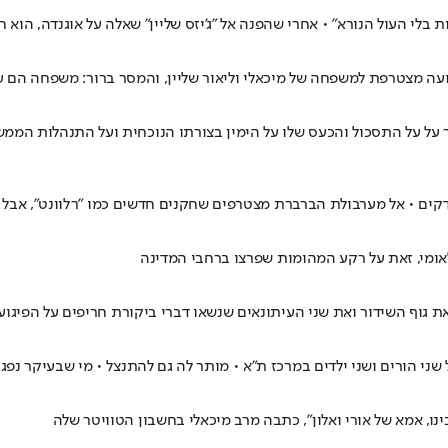
ה מצטרפת למשפחה של מיכאלי וליאור שליין, והמסר ברור: משפחה הם ע
ה עם רוני קובן" בכאן 11 • בין היתר, הוא מדבר על על התסכול והכעס שלו על הימין בצורתו הנ
דקים • אל מערבולת הברברת מצטרפים שחקנים חדשים כמו "רלוונט", אבל
אומי, זאת על רקע המהומות שפרצו ברחבי המדינה
גוף השידור ואת שני העיתונאים שנשאו דברי ביקורת חריפים על הפיגוע ב
י הורים ושני ילדים במרכז ת"א • מותר לה גם להתנצל • מי שבעיקר נפגע
נו, אמא של אורי ואלון", כתבה מרב מיכאלי בחשבון הטוויטר שלה