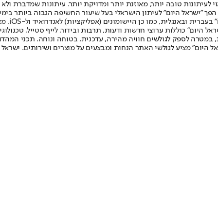
לעיתונות טובה יותר, מאוזנת יותר ומדויקת יותר. עיתונות שמדברת ולא צ
שלום. המהדורה המודפסת הראשונה פורסמה ב-30 ביולי 2007, וב-2010 הפך "ישראל היום" לעיתון הישראלי בעל שי
לחמנוביץ,
ל היום" כוללות ערוצי חדשות ודעות, תרבות ובידור, לייף סטייל, טכנולוגיה
ברית, במטרה לספק לגולשים חוויה מהירה, עדכנית, בטוחה ונוחה. תכני המה
ל היום" מציע לגולשי האתר הנחות ומבצעים על מוצרים ושירותים. ישראל 