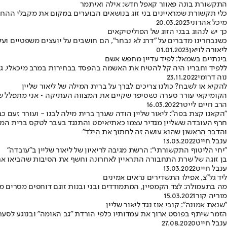
התקשורת בונה פאוור קאפל חדש: אילה ואיתמר
כלי תקשורת שמראיינים בני זוג בנושאים הבוערים במקום את מקבלי ההחלט
מיכל אהרוני
20.03.2023
כך יש לנהוג בבני הזוג של הפוליטיקאים
כשנבחרינו מדברים על "דרג לא נבחר", הם חושבים על יועצים משפטיים ועל
ליאורה לויאן
01.01.2023
בינתיים בשמאל: לפיד עדיין מחפש אשם
ללפיד וחבריו היה קל להטיח את האשמה בהפסד בבחירות במרב מיכאלי, גם
נוה דרומי
23.11.2022
להקיא או לשבח? כולנו צריכים לברך על ברית המילה של ליאור שליין
הקומיקאי עורר סערה כשסיפר שקיים את המצווה העתיקה • אני מתפלל שהו
הרב חיים לייטר
16.03.2022
"הקאנו קצת בפה": ליאור שליין הודה שערך ברית מילה לבנו - ועורר זעם כב
חרף העובדה ששליין מגדיר עצמו כאתיאיסט והתנגד בעבר לטקס ברית המילה
והדבר הראשון שהוא עושה זה לחתוך את הילד"
ענבל חייט
13.03.2022
"יחי הליטוף התקשורתי": הרשת מגיבה לריאיון של ליאור שליין ב"עובדה"
בן זוגה של שרת התחבורה התראיין לאחרונה וחשף את הסיבות שהביאו את ה
ענבל חייט
13.03.2022
ליד גל"צ, אפילו התשדירים נראים אמינים
מה בתעמולה: לצד הקמפיין, המתמודדים ובני ובנות זוגם דוחפים מסרים מהצ
מוריה קור
15.03.2021
"שנאת אמונה": קובי אוז נגד ליאור שליין
הזמר שיתף בפוסט ארוך את עמדותיו כלפי הורדת "גב האומה" ובנוגע לסערת 
ענבל חייט
27.08.2020