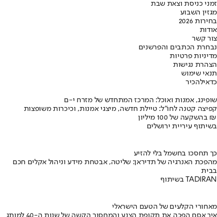
זמני כניסת וצאת שבת
מגזין השבוע
בחירות 2026
אודות
צור קשר
נבחרת הכתבים והפרשנים
מדיניות פרטיות
הצהרת נגישות
תנאי שימוש
כדאי
להכיר
שופינג, אמנות ואוכל: המרכז המתחדש של מזרח י-ם
קפיצה קטנה לחו"ל: טיילת חדשה, מיצגי אמנות, וכיכרות משופצות
בהשקעה של 100 מיליון ₪
בשיתוף עיריית ירושלים
כך תחסכו בחשמל בלי להזיע
מהפכת האנרגיה של תדיראן: שליטה, אבטחת מידע וניהול אקלים חכם
בבית
בשיתוף TADIRAN
מאחורי הקלעים של הטעם הישראלי
איך אסם הפכה את תקופת הצנע והמחסור הקשה של שנות ה-40 למותג