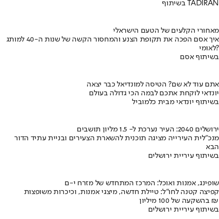
בשיתוף TADIRAN
מאחורי הקלעים של הטעם הישראלי
איך אסם הפכה את תקופת הצנע והמחסור הקשה של שנות ה-40 למותג
לאומי?
בשיתוף אסם
אתם עוד לא שם? הטיסה למונדיאל כבר יצאה
יונדאי לוקחת אתכם לבמה הכי גדולה בעולם
בשיתוף יונדאי מבית כלמוביל
ירושלים 2040: העיר נערכת ל- 1.5 מליון תושבים
מנכ"לית העירייה מציגה תוכנית להשארת הצעירים ובניית עתיד הדור
הבא
בשיתוף עיריית ירושלים
שופינג, אמנות ואוכל: המרכז המתחדש של מזרח י-ם
קפיצה קטנה לחו"ל: טיילת חדשה, מיצגי אמנות, וכיכרות משופצות
בהשקעה של 100 מיליון ₪
בשיתוף עיריית ירושלים