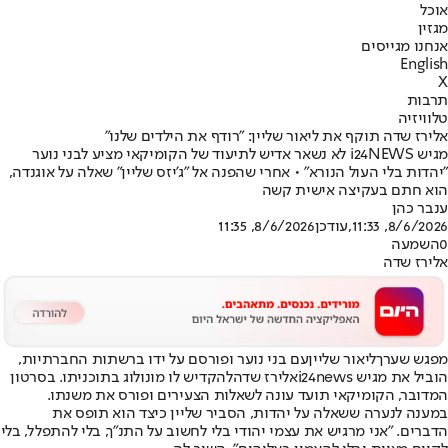
אוכל
מגזין
אנחנו מגייסים
English
X
תרבות
טלוויזיה
אלירז שדה תוקף את ליאור שליין: "רודף את הילדים שלנו"
מגיש i24NEWS לא נשאר אדיש לתיעוד של הקומיקאי מציע לבני נוער
"יהדות בלי העול הנורא" • אחרי שהפנה אל "ג'יזס שליין" שאלה על אוגנדה,
הוא חתם בעקיצה אישית קשה
ענבר כהן
8/6/2026, 11:33
,עודכן
8/6/2026, 11:35
0
השמעה
אלירז שדה
מפגש שערך
ליאור שליין
עם בני נוער ופורסם על ידו ברשתות החברתיות,
הוביל את מגיש i24news
אלירז שדה
להקדיש לו מונולוג בתוכניתו. בסרטון
המדובר, הקומיקאי תועד עונה לשאלות הצעירים ופורס את משנתו.
במענה לנערה ששאלה על יהדות, הסביר שליין כיצד הוא תופס את
הדברים. "אני מרגיש את עצמי יהודי בלי לחשוב על התנ"ך, בלי להתפלל, בלי