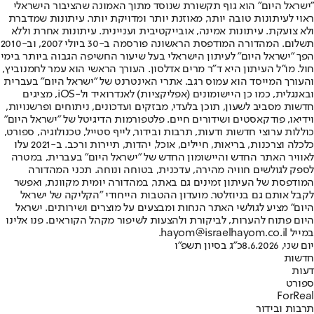
"ישראל היום" הוא גוף תקשורת שנוסד מתוך האמונה שהציבור הישראלי
ראוי לעיתונות טובה יותר, מאוזנת יותר ומדויקת יותר. עיתונות שמדברת
ולא צועקת. עיתונות אמינה, אובייקטיבית ועניינית. עיתונות אחרת וללא
תשלום. המהדורה המודפסת הראשונה פורסמה ב-30 ביולי 2007, וב-2010
הפך "ישראל היום" לעיתון הישראלי בעל שיעור החשיפה הגבוה ביותר בימי
חול. מו"ל העיתון היא ד"ר מרים אדלסון. העורך הראשי הוא עמר לחמנוביץ,
והעורך המייסד הוא עמוס רגב. אתרי האינטרנט של "ישראל היום" בעברית
ובאנגלית, כמו כן היישומונים (אפליקציות) לאנדרואיד ול-iOS, מציגים
חדשות מסביב לשעון, תוכן בלעדי, מבזקים ועדכונים, ניתוחים ופרשנויות,
וידיאו, פודקאסטים ושידורים חיים. פלטפורמות הדיגיטל של "ישראל היום"
כוללות ערוצי חדשות ודעות, תרבות ובידור, לייף סטייל, טכנולוגיה, ספורט,
כלכלה וצרכנות, בריאות, חיילים, אוכל, יהדות, תיירות ורכב. ב-2021 עלו
לאוויר האתר החדש והיישומון החדש של "ישראל היום" בעברית, במטרה
לספק לגולשים חוויה מהירה, עדכנית, בטוחה ונוחה. תכני המהדורה
המודפסת של העיתון זמינים גם באתר, במהדורה יומית מקוונת, ואפשר
לקבל אותם גם בניוזלטר. מועדון ההטבות הייחודי "הקליקה של ישראל
היום" מציע לגולשי האתר הנחות ומבצעים על מוצרים ושירותים. ישראל
היום פתוח להערות, לביקורת ולהצעות לשיפור מקהל הקוראים. פנו אלינו
במייל hayom@israelhayom.co.il.
יום שני, 8.6.2026
כ"ג בסיון תשפ"ו
חדשות
דעות
ספורט
ForReal
תרבות ובידור