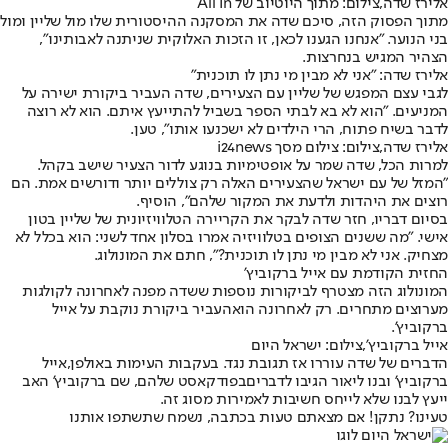
אלירז שדה,צילום: מתוך היוטיוב של All In
מתוך הפסוק הזה, סיכם שדה את המסקנה ההיסטורית שלו מול שליין ומול
בני הנוער. "אנחנו הגענו לכאן, זו הזכות האלוקית שניתנה לאבותינו",
הצהיר המגיש בנחרצות.
אלירז שדה: "אני לא מבין מי נתן לו תוכנית"
לגבי עצם המפגש של שליין עם הצעירים, שדה העביר ביקורת ישירה על
המניעים. "הוא לא בא לבתי הספר בשביל להתייעץ איתם. הוא לא רוצה
לדבר בשיח פתוח, הרי הילדים לא ישכנעו אותו", טען.
אלירז שדה,צילום: צילום מסך i24news
למרות הכל, שדה שמר על אופטימיות בנוגע לדור הצעיר שישב בקהל.
"המזל של עם ישראל שהצעירים האלה רק צוללים יותר ודורשים אמת. הם
רוצים את היהדות ולדעת את המקור שלהם", הוסיף.
בסיום דבריו, חזר שדה לבקר את הקריירה הטלוויזיונית של שליין בטון
אישי. "מה ששנים הצופים בטלוויזיה אמרו בסלון אחד לשני: הוא בכלל לא
מצחיק. אני לא מבין מי נתן לו תוכנית?", חתם את המונולוג.
החזית הקודמת עם אייל ברקוביץ'
המונולוג הזה מצטרף לביקורות נוספות ששדה מפנה לאחרונה לקולגות
מערוצים מתחרים. רק לאחרונה הוא
העביר ביקורת נוקבת על אייל
ברקוביץ'
.
אייל ברקוביץ',צילום: ישראל היום
הדברים של שדה עוררו אז תגובת נגד. בעקבות העימות באולפן,
אייל
ברקוביץ' ובנו ליאור הגיבו לדברים
בפודקאסט שלהם, שם ברקוביץ' האב
ייעץ לבנו שלא לייחס חשיבות לאמירות מסוג זה.
טעינו? נתקן! אם מצאתם טעות בכתבה, נשמח שתשתפו אותנו