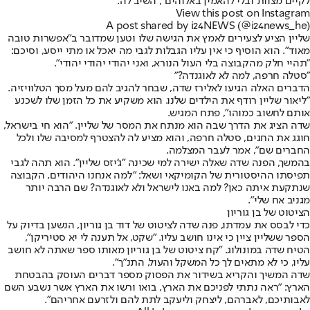
לקיים מצוות ובלי להאמין באלוהים", השיב לה.
View this post on Instagram
A post shared by i24NEWS (@i24news_he)
שליין הציע לצעירים לאמץ את הגישה שלו וטען שמדובר ב"אפשרות טובה
מאוד". הוא הוסיף כי אין עליו הגבלות לגבי מה יאכל או מתי ייסע, וסיכם:
"תהיי חלק מהקבוצה בלי העול הנורא, ואני יהודי יהודי יהודי".
"סטלה חרפה, למה לא לאוגנדה?"
הדברים האלה הגיעו לאלירז שדה, שבחר להגיב להם מעל מסך הטלוויזיה.
"ליאור שליין רודף את הילדים שלנו. הוא משקיע את כל הזמן שלו לשכנע
אותם לחשוב כמוהו", פתח המגיש.
שדה הציג את הדרך שבה הוא מנתח את המסר של שליין. "הוא חי בישראל,
חוגג את החגים, סטלה חרפה, והוא מציע לה להצטרף למסיבה שלו ולכל
החברים שם", אמר לעבר המצלמה.
בהמשך, הפנה שדה שאלה ישירה למי שכינה "ג'יזס שליין". הוא תהה לגבי
תפיסתו ההיסטורית של הקומיקאי ושאל: "למה אנחנו היהודים, הקבוצה
שנתקעת איתה כאן? למה באנו לישראל ולא לאוגנדה? שם הרבה יותר
מגניב אח שלי".
הציטוט של בן גוריון
כדי לבסס את עמדתו, פנה שדה לציטוט של דוד בן גוריון, הנשען בדיוק על
הספר ששליין ציין כי אינו חושב עליו. "שקט, אל תענה לי יא סטיריקן",
הטיח שדה במונולוג. "קח ציטוט של בן גוריון מאותו ספר שאתה לא חושב
עליו, כי לא מתאים לך כל המשקל והעול, התנ"ך".
שדה המשיך והקריא בשידור את הפסוק מספר דברים העוסק בהבטחת
הארץ: "ראה נתתי לפניכם את הארץ, בואו ורשו את הארץ אשר נשבע השם
לאבותיכם, לאברהם, ליצחק וליעקב לתת להם ולזרעם אחריהם".