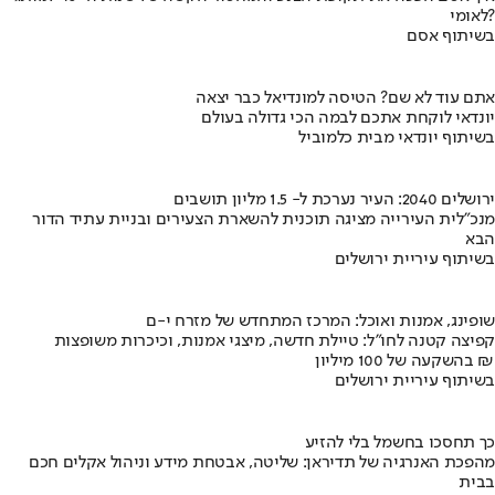
לאומי?
בשיתוף אסם
אתם עוד לא שם? הטיסה למונדיאל כבר יצאה
יונדאי לוקחת אתכם לבמה הכי גדולה בעולם
בשיתוף יונדאי מבית כלמוביל
ירושלים 2040: העיר נערכת ל- 1.5 מליון תושבים
מנכ"לית העירייה מציגה תוכנית להשארת הצעירים ובניית עתיד הדור
הבא
בשיתוף עיריית ירושלים
שופינג, אמנות ואוכל: המרכז המתחדש של מזרח י-ם
קפיצה קטנה לחו"ל: טיילת חדשה, מיצגי אמנות, וכיכרות משופצות
בהשקעה של 100 מיליון ₪
בשיתוף עיריית ירושלים
כך תחסכו בחשמל בלי להזיע
מהפכת האנרגיה של תדיראן: שליטה, אבטחת מידע וניהול אקלים חכם
בבית