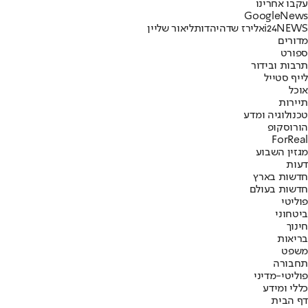
עקבו אחרינו
G
o
o
g
l
e
News
i24NEWS
אלירז שדה
יהדות
ליאור שליין
מדורים
ספורט
תרבות ובידור
לייף סטייל
אוכל
תיירות
טכנולוגיה ומדע
הורוסקופ
ForReal
מגזין השבוע
דעות
חדשות בארץ
חדשות בעולם
פוליטי
ביטחוני
חינוך
בריאות
משפט
תחבורה
פוליטי-מדיני
כללי ומידע
דף הבית