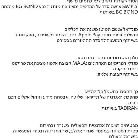
הסוד לקירות נקיים ללא כתמים נחשף
מומחה BG BOND עושה סדר על המדפים ומציג את מותג הצבע SIMPLY
בשיתוף BG BOND
מונדיאל 2026: הטוטו משנה את הכללים
יחסי הימור משופרים, הפקדות ב-Apple Pay ותשלום זכיות מיידי
בשיתוף המועצה להסדר ההימורים בספורט
חלון ההזדמנויות בכפר גנים נסגר
קבוצת אלמוג מציגה את פרויקט MALA: מגדלי הפרימיום האחרונים
בפתח תקווה
בשיתוף קבוצת אלמוג
כך תחסכו בחשמל בלי להזיע
מהפכת האנרגיה של תדיראן: שליטה, אבטחת מידע וניהול אקלים חכם
בבית
בשיתוף TADIRAN
מבטיחים רציפות אנרגטית תפעולית בשגרה ובחירום
פסגת האנרגיה במעמד שגריר ארה"ב, שר האנרגיה ובכירי התעשייה
בישראל ובעולם