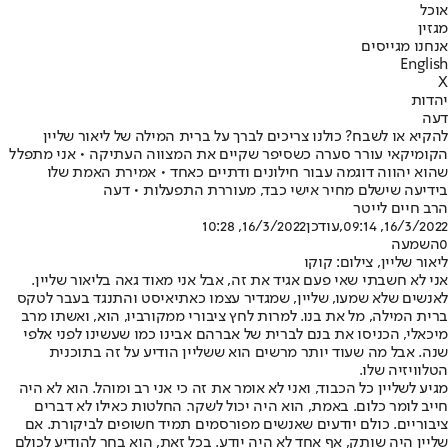
אוכל
מגזין
אנחנו מגייסים
English
X
יהדות
דעה
להקיא או לשבח? כולנו צריכים לברך על ברית המילה של ליאור שליין
הקומיקאי עורר סערה כשסיפר שקיים את המצווה העתיקה • אני מתפלל
שהוא יהווה דוגמה עבור חילונים ודתיים כאחד • אמירת האמת שלו
בידיעה שישלם מחיר אישי כבד, מעוררת התפעלות • דעה
הרב חיים לייטר
16/3/2022, 09:14
,עודכן
16/3/2022, 10:28
0
השמעה
ליאור שליין, צילום: קוקו
אני לא חשבתי שאי פעם אגיד את זה, אבל אני מאוד גאה בליאור שליין.
לאנשים שלא שמעו, שליין, שמגדיר עצמו כאתיאיסט והתנגד בעבר לטקס
ברית המילה, מל את בנו. למרות לחץ ציבורי ממקורביו, הוא, ואשתו מרב
מיכאלי, הכניסו את בנם לברית של אברהם אבינו כמו שעשינו לפני אלפי
שנה. אבל מה שעוד יותר מרשים הוא ששליין הודיע על זה בתוכנית
הטלוויזיה שלו.
מגיע לשליין כל הכבוד, ואני לא אומר את זה כי אני רב ומוהל. הוא לא היה
חייב לומר כלום. באמת, הוא היה יכול לשקר. החלטות כאילו לא דברים
ציבוריים. כולם יודעים שאנשים מפורסמים תמיד חשופים לביקורת. אם
שליין היה שותק, אף אחד לא היה יודע. בכל זאת, הוא בחר להודיע לכולם