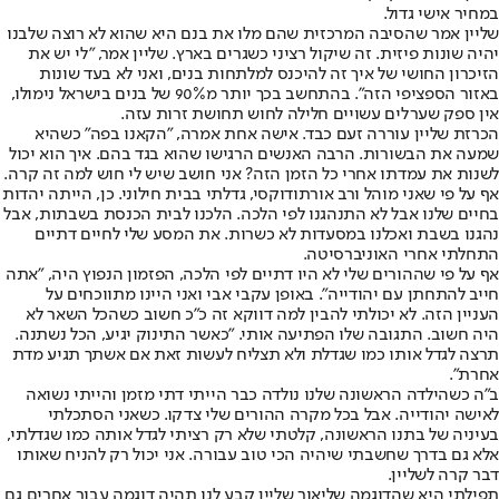
במחיר אישי גדול.
שליין אמר שהסיבה המרכזית שהם מלו את בנם היא שהוא לא רוצה שלבנו
יהיה שונות פיזית. זה שיקול רציני כשגרים בארץ. שליין אמר, "לי יש את
הזיכרון החושי של איך זה להיכנס למלתחות בנים, ואני לא בעד שונות
באזור הספציפי הזה". בהתחשב בכך יותר מ90% של בנים בישראל נימולו,
אין ספק שערלים עשויים חלילה לחוש תחושת זרות עזה.
הכרזת שליין עוררה זעם כבד. אישה אחת אמרה, "הקאנו בפה" כשהיא
שמעה את הבשורות. הרבה האנשים הרגישו שהוא בגד בהם. איך הוא יכול
לשנות את עמדתו אחרי כל הזמן הזה? אני חושב שיש לי חוש למה זה קרה.
אף על פי שאני מוהל ורב אורתודוקסי, גדלתי בבית חילוני. כן, הייתה יהדות
בחיים שלנו אבל לא התנהגנו לפי הלכה. הלכנו לבית הכנסת בשבתות, אבל
נהגנו בשבת ואכלנו במסעדות לא כשרות. את המסע שלי לחיים דתיים
התחלתי אחרי האוניברסיטה.
אף על פי שההורים שלי לא היו דתיים לפי הלכה, הפזמון הנפוץ היה, "אתה
חייב להתחתן עם יהודייה". באופן עקבי אבי ואני היינו מתווכחים על
העניין הזה. לא יכולתי להבין למה דווקא זה כ״כ חשוב כשהכל השאר לא
היה חשוב. התגובה שלו הפתיעה אותי. "כאשר התינוק יגיע, הכל נשתנה.
תרצה לגדל אותו כמו שגדלת ולא תצליח לעשות זאת אם אשתך תגיע מדת
אחרת".
ב״ה כשהילדה הראשונה שלנו נולדה כבר הייתי דתי מזמן והייתי נשואה
לאישה יהודייה. אבל בכל מקרה ההורים שלי צדקו. כשאני הסתכלתי
בעיניה של בתנו הראשונה, קלטתי שלא רק רציתי לגדל אותה כמו שגדלתי,
אלא גם בדרך שחשבתי שיהיה הכי טוב עבורה. אני יכול רק להניח שאותו
דבר קרה לשליין.
תפילתי היא שהדוגמה שליאור שליין קבע לנו תהיה דוגמה עבור אחרים גם