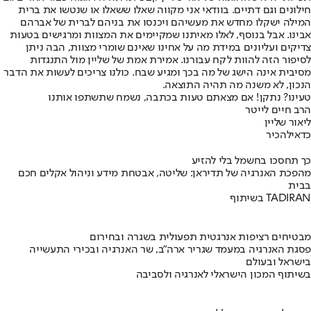
חילונים וגם דתיים. בוודאי אני מקווה שאלו ששאלו או שנטשו את ברית
המילה ישקלו מחדש את מעשיהם ויכנסו את בניהם לברית של אברהם
אבינו. אבל בנוסף, לאלו מאיתנו שמקיימים את המצוות ומרגישים בטעות
צדיקים ועליונים במידת מה על אחינו שאינם שומרי מצוות, הבה ניתן
לסיפור הזה להוות לקח עבורנו. אמירת אמת של שליין מול התנגדות
מסיבית אינה הישג של מה בכך ומגיע שבח. כולנו צריכים לעשות את הדבר
הנכון, לא משנה מה תהיה התוצאה.
טעינו? נתקן! אם מצאתם טעות בכתבה, נשמח שתשתפו אותנו
הרב חיים לייטר
ליאור שליין
כדאי
להכיר
כך תחסכו בחשמל בלי להזיע
מהפכת האנרגיה של תדיראן: שליטה, אבטחת מידע וניהול אקלים חכם
בבית
בשיתוף TADIRAN
מבטיחים רציפות אנרגטית תפעולית בשגרה ובחירום
פסגת האנרגיה במעמד שגריר ארה"ב, שר האנרגיה ובכירי התעשייה
בישראל ובעולם
בשיתוף המכון הישראלי לאנרגיה ולסביבה