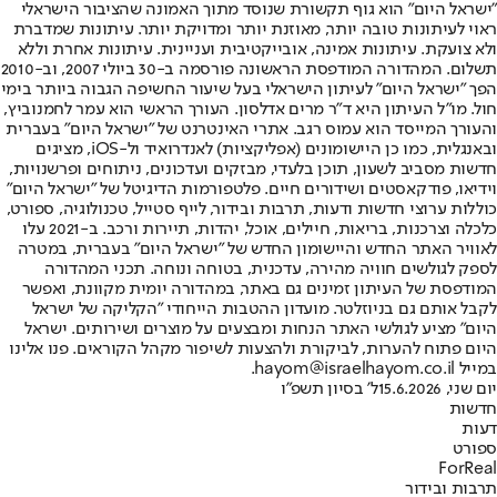
"ישראל היום" הוא גוף תקשורת שנוסד מתוך האמונה שהציבור הישראלי
ראוי לעיתונות טובה יותר, מאוזנת יותר ומדויקת יותר. עיתונות שמדברת
ולא צועקת. עיתונות אמינה, אובייקטיבית ועניינית. עיתונות אחרת וללא
תשלום. המהדורה המודפסת הראשונה פורסמה ב-30 ביולי 2007, וב-2010
הפך "ישראל היום" לעיתון הישראלי בעל שיעור החשיפה הגבוה ביותר בימי
חול. מו"ל העיתון היא ד"ר מרים אדלסון. העורך הראשי הוא עמר לחמנוביץ,
והעורך המייסד הוא עמוס רגב. אתרי האינטרנט של "ישראל היום" בעברית
ובאנגלית, כמו כן היישומונים (אפליקציות) לאנדרואיד ול-iOS, מציגים
חדשות מסביב לשעון, תוכן בלעדי, מבזקים ועדכונים, ניתוחים ופרשנויות,
וידיאו, פודקאסטים ושידורים חיים. פלטפורמות הדיגיטל של "ישראל היום"
כוללות ערוצי חדשות ודעות, תרבות ובידור, לייף סטייל, טכנולוגיה, ספורט,
כלכלה וצרכנות, בריאות, חיילים, אוכל, יהדות, תיירות ורכב. ב-2021 עלו
לאוויר האתר החדש והיישומון החדש של "ישראל היום" בעברית, במטרה
לספק לגולשים חוויה מהירה, עדכנית, בטוחה ונוחה. תכני המהדורה
המודפסת של העיתון זמינים גם באתר, במהדורה יומית מקוונת, ואפשר
לקבל אותם גם בניוזלטר. מועדון ההטבות הייחודי "הקליקה של ישראל
היום" מציע לגולשי האתר הנחות ומבצעים על מוצרים ושירותים. ישראל
היום פתוח להערות, לביקורת ולהצעות לשיפור מקהל הקוראים. פנו אלינו
במייל hayom@israelhayom.co.il.
יום שני, 15.6.2026
ל' בסיון תשפ"ו
חדשות
דעות
ספורט
ForReal
תרבות ובידור