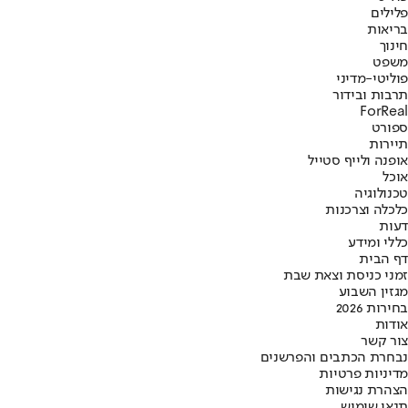
פלילים
בריאות
חינוך
משפט
פוליטי-מדיני
תרבות ובידור
ForReal
ספורט
תיירות
אופנה ולייף סטייל
אוכל
טכנולוגיה
כלכלה וצרכנות
דעות
כללי ומידע
דף הבית
זמני כניסת וצאת שבת
מגזין השבוע
בחירות 2026
אודות
צור קשר
נבחרת הכתבים והפרשנים
מדיניות פרטיות
הצהרת נגישות
תנאי שימוש