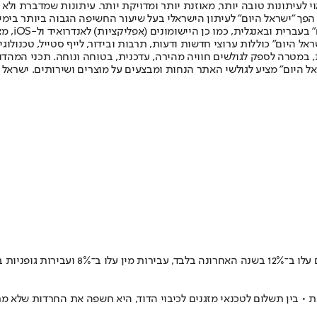
לעיתונות טובה יותר, מאוזנת יותר ומדויקת יותר. עיתונות שמדברת ולא צ
שלום. המהדורה המודפסת הראשונה פורסמה ב-30 ביולי 2007, וב-2010 הפך "ישראל היום" לעיתון הישראלי בעל שי
לחמנוביץ,
ל היום" כוללות ערוצי חדשות ודעות, תרבות ובידור, לייף סטייל, טכנולוגיה
ברית, במטרה לספק לגולשים חוויה מהירה, עדכנית, בטוחה ונוחה. תכני המה
ל היום" מציע לגולשי האתר הנחות ומבצעים על מוצרים ושירותים. ישראל 
 בין תשלום לטכנאי מזגנים לכיבוי הדוד, היא חשפה את החרדות שלא מ