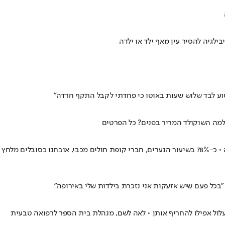
וע לבד שלוש שעות באוטו כי פחדתי לקבל התקף חרדה"
מה השוקולד המריר בפנים? כל הפרטים
ערב שבעה באוקטובר 29% מהתקנים של הפסיכולוגים החינוכיים לא היו מאוישים • מאז חלה עלייה של 37% בדיווחים על אלימות כלפי ילדים במשפחה • כ-78% בשיעור הנערים, חברי קופת חולים מכבי, אובחנו כסובלים מלחץ
בכל פעם שיש אזעקות אני נזכרת בילדות שלי באירופה"
עלול אפילו להחריף אותן • לאה לשם, מנהלת בית הספר לרפואה טבעית