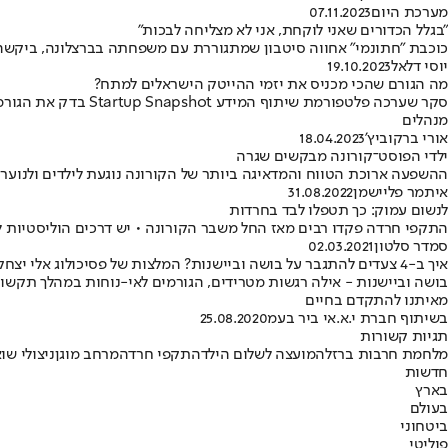
מערכת היום
07.11.2023
"בגלל הכדורים שאני לוקחת, אני לא מצליחה לבכות"
כוכבת "חתונמי" אחווה סיטבון שמתגוררת עם משפחתה בברצלונה, ביקשה 
יוסי דלאל
19.10.2023
מה הגורם שהכי מכניס את יזמי ההייטק הישראלים למתח?
סקר שערכה פלטפורמ
מנהלים
אורי ברקוביץ'
18.04.2023
ילדי הפוסט־קורונה מבקשים שגרה
ההשפעה ארוכת הטווח והמדאיגה ביותר של הקורונה נוגעת לילדים ולנוער 
איתמר פליישמן
31.08.2022
לנשום עמוק: כך תטפלו לבד בחרדות
התקפי חרדה פקדו רבים מאז החל משבר הקורונה • יש דרכים הוליסטיות ל
סמדר סלטון
02.03.2021
איך ב-4 צעדים להתגבר על בושה וביישנות? המלצות של פסיכולוג אלי יצחק
בושה וביישנות - אילה רגשות מטרידים, הגורמים לאי-נוחות במהלך תקשו
מאיתנו להתקדם בחיים
בשיתוף חברת י.א.אי ביר בעמ
25.08.2020
תגיות קשורות
מלחמת חרבות ברזל
המועצה לשלום הילד
התקפי חרדה
מרחב מוגן
ניצולי שו
חדשות
בארץ
בעולם
ביטחוני
פוליטי