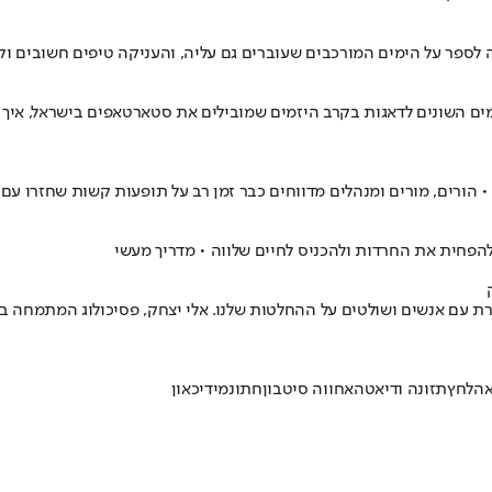
לספר על הימים המורכבים שעוברים גם עליה, והעניקה טיפים חשובים ו
ת שיתוף המידע Startup Snapshot בדק את הגורמים השונים לדאגות בקרב היזמים שמובילים את ס
• הורים, מורים ומנהלים מדווחים כבר זמן רב על תופעות קשות שחזרו עם
הפחית את החרדות ולהכניס לחיים שלווה • מדריך מעשי
רת עם אנשים ושולטים על ההחלטות שלנו. אלי יצחק, פסיכולוג המתמחה 
אה
לחץ
תזונה ודיאטה
אחווה סיטבון
חתונמי
דיכאון