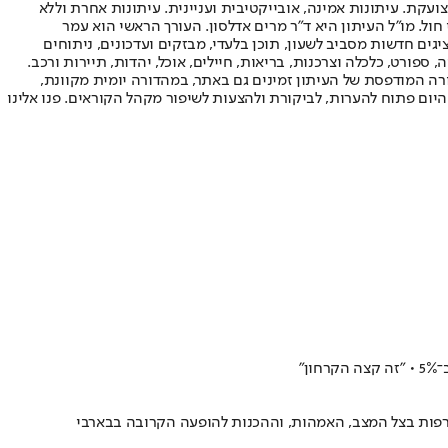
ועקת. עיתונות אמינה, אובייקטיבית ועניינית. עיתונות אחרת וללא
עור החשיפה הגבוה ביותר בימי חול. מו"ל העיתון היא ד"ר מרים אדלסון. העורך הראשי הוא עמר
 והעורך המייסד הוא עמוס רגב. אתרי האינטרנט של "ישראל היום" בעברית ובאנגלית, כמו כן היישומונים (אפליקציות) לאנדרואיד ול-iOS, מציגים חדשות מסביב לשעון, תוכן בלעדי, מבזקים ועדכונים, ניתוחים
, ספורט, כלכלה וצרכנות, בריאות, חיילים, אוכל, יהדות, תיירות ורכב.
דורה המודפסת של העיתון זמינים גם באתר, במהדורה יומית מקוונת,
היום פתוח להערות, לביקורת ולהצעות לשיפור מקהל הקוראים. פנו אלינו
רפות בצל המצב, האמהות, וההכנות להופעה הקרובה בבארבי