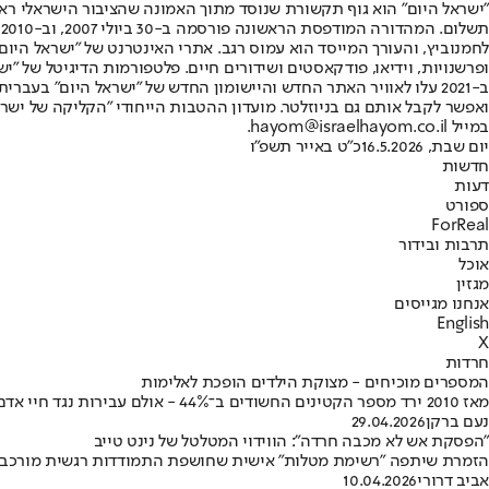
"ישראל היום" הוא גוף תקשורת שנוסד מתוך האמונה שהציבור הישראלי ראוי 
ת
ופרשנויות, וידיאו, פודקאסטים ושידורים חיים. פלטפורמות הדיגיטל של "ישרא
ב-2021 עלו לאוויר האתר החדש והיישומון החדש של "ישראל היום" בע
ואפשר לקבל אותם גם בניוזלטר. מועדון ההטבות הייחודי "הקליקה של ישרא
במייל hayom@israelhayom.co.il.
יום שבת, 16.5.2026
כ"ט באייר תשפ"ו
חדשות
דעות
ספורט
ForReal
תרבות ובידור
אוכל
מגזין
אנחנו מגייסים
English
X
חרדות
המספרים מוכיחים - מצוקת הילדים הופכת לאלימות
מאז 2010 ירד מספר הקטינים החשודים ב־44% - אולם עבירות נגד חיי אדם עלו ב־12% בשנה האחרונה בלבד, עבירות מין עלו ב־8% ועבירות גופניות ב־5% • "זה קצה הקרחון"
נעם ברקן
29.04.2026
"הפסקת אש לא מכבה חרדה": הווידוי המטלטל של נינט טייב
הזמרת שיתפה "רשימת מטלות" אישית שחושפת התמודדות רגשית מורכבת •
אביב דרורי
10.04.2026