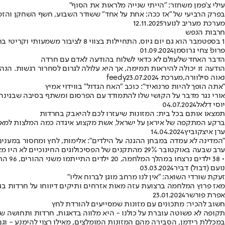
עילי צ׳פמן משחזר: ״הייתי שנייה מלראות את הסוף״
בפרק הרביעי של ״אז ככה: אחת על אחד״ ששודר השבוע, חשף השחקן והז
מערכת מעריב לנוער
12.11.2025
חרבות הנפש
1 בספטמבר הוא גם יום גיוס, התחיילות בצווי 8 לציבור משמעותי וקריטי בחיי הילדים בישראל - המורים והרופאים, ובצידם כמובן ההורים • אין לנו פריבילגיה להסיר עין מאף ילד או ילדה
פרופ' צחי גרוסמן
01.09.2024
הדבר האחד שלעולם לא כדאי לשלוח בהודעה לאדם עם חרדה
הודעה זו יכולה להיראות תמימה, אך היא עלולה לגרום לסחרור רגשות. הנה
נאוה סילוורה
,
מערכת feedy
23.07.2024
"אתה הופך להיות פרנואיד": כוכב "האח הגדול" בווידוי אמיץ
אורי נגר מדבר על הקושי שלו להתמודד עם הפרסום ומשתף בסיבה שבגינה
יוסי דלאל
04.07.2024
תמצאו אותם בכל בית: המזונות שיעזרו לכם להיאבק בחרדות
ברקע המתקפה של איראן על ישראל, אשת מקצוע איגדה כמה המלצות למאכל
ערן איצקוביץ
14.04.2024
"המדינה לא עמדה במבחן ההגנה על הילדים": אלימות, לחץ ומחסור במענים
• 38 ילדים נרצחו במהלך המלחמה, 20 ילדים התייתמו משני ההורים, 96 התייתמו מהורה אחד • הפתרון לפתחה של הממשלה
נועם (דבול) דביר
03.03.2024
זעקת שורדי השואה: "אין לנו מרחב מוגן לברוח אליו"
מאז פרוץ המלחמה ברצועת עזה מאות אזרחים ותיקים דיווחו על חרדות בגל
אפרת פורשר
23.01.2024
חשוב להכיר: מתכונים עם מזונות שמסייעים להורדת לחץ
תקופה לא פשוטה עוברת על כולנו - היא מלווה בדאגות, חרדות ותחושה של
במכללת רידמן, הסבירה מהם המזונות המומלצים, מאילו רצוי להימנע - וג