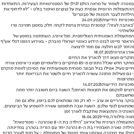
במטרה לשמור על מראה הולם לגילן של הספורטאיות הצעירות, התאחדות
ההתעמלות הרוסית אוסרת כעת על נצנצים ואיפור בולט • "לא לדחוף את
הילדות לעבר תכונות של מבוגרים"
סוכנויות הידיעות
24.09.2025
"באהבה לעזה": קפטנית נבחרת צרפת לקחה חלק במפגן תמיכה פרו
פלשתיני
המתעמלת האמנותית האולימפית, מנל אינהו, השתתפה במופע של
הראפר סיינט לבנט הידוע כאנטי ישראלי מובהק • באירוע הונפו דגלי אש"ף
והזמר לבש חולצה עם מסר לרצועה
אורן אהרוני
18.07.2025
חוקרים מצאו דרך להאריך את החיים
מחקר חדש שכלל נתונים מ-85 מחקרים בינלאומיים מצא כי אימוץ אורח
חיים פעיל, אפילו בגיל מבוגר, מפחית משמעותית את הסיכון למוות מוקדם
• גם פעילות מתונה עשויה להאריך חיים ולשפר את הבריאות יותר
מתרופות
סוכנויות הידיעות
14.07.2025
רוצים למקסם את תוצאות האימון? השעה ביום חשובה יותר ממה
שחשבתם
בוקר, צהריים או ערב – לא רק מה שמתאים לכם ביומן, אלא גם מה
שמתאים לגוף שלכם. השעה שבה תתאמצו עשויה להשפיע על הביצועים,
האנרגיה והתוצאות שתקבלו לאורך זמן
נאוה סילוורה
,
פידי
18.06.2025
התעמולה הצינית של איראן: "הילדה בת ה-8 שנהרגה - ספורטאית"
הילדה טארה חאג'מירי בת ה-8 נהרגה יחד עם הוריה בטהרן, במדינתה
ניצלו את המקרה ושיווקו אותו כמוות של מתעמלת - על מנת לעורר הדים