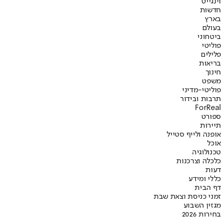
וינגייט
חדשות
בארץ
בעולם
ביטחוני
פוליטי
פלילים
בריאות
חינוך
משפט
פוליטי-מדיני
תרבות ובידור
ForReal
ספורט
תיירות
אופנה ולייף סטייל
אוכל
טכנולוגיה
כלכלה וצרכנות
דעות
כללי ומידע
דף הבית
זמני כניסת וצאת שבת
מגזין השבוע
בחירות 2026