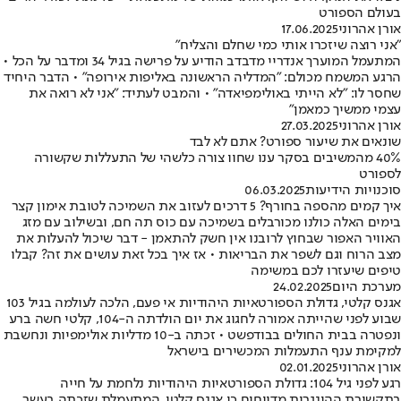
בעולם הספורט
אורן אהרוני
17.06.2025
"אני רוצה שיזכרו אותי כמי שחלם והצליח"
המתעמל המוערך אנדריי מדבדב הודיע על פרישה בגיל 34 ומדבר על הכל •
הרגע המשמח מכולם: "המדליה הראשונה באליפות אירופה" • הדבר היחיד
שחסר לו: "לא הייתי באולימפיאדה" • והמבט לעתיד: "אני לא רואה את
עצמי ממשיך כמאמן"
אורן אהרוני
27.03.2025
שונאים את שיעור ספורט? אתם לא לבד
40% מהמשיבים בסקר ענו שחוו צורה כלשהי של התעללות שקשורה
לספורט
סוכנויות הידיעות
06.03.2025
איך קמים מהספה בחורף? 5 דרכים לעזוב את השמיכה לטובת אימון קצר
בימים האלה כולנו מכורבלים בשמיכה עם כוס תה חם, ובשילוב עם מזג
האוויר האפור שבחוץ לרובנו אין חשק להתאמן - דבר שיכול להעלות את
מצב הרוח וגם לשפר את הבריאות • אז איך בכל זאת עושים את זה? קבלו
טיפים שיעזרו לכם במשימה
מערכת היום
24.02.2025
אגנס קלטי, גדולת הספורטאיות היהודיות אי פעם, הלכה לעולמה בגיל 103
שבוע לפני שהייתה אמורה לחגוג את יום הולדתה ה-104, קלטי חשה ברע
ונפטרה בבית החולים בבודפשט • זכתה ב-10 מדליות אולימפיות ונחשבת
למקימת ענף התעמלות המכשירים בישראל
אורן אהרוני
02.01.2025
רגע לפני גיל 104: גדולת הספורטאיות היהודיות נלחמת על חייה
בתקשורת ההונגרית מדווחים כי אגנס קלטי, המתעמלת שזכתה בעשר