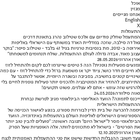
אוכל
מגזין
אנחנו מגייסים
English
X
התעמלות
המתעמל שחלק פודיום עם אלכס שטילוב נהרג בתאונת דרכים
גאל דה סילבה, שזכה במדליית הארד במשותף עם הישראלי באליפות
אירופה ב-2012, מת בנסיבות טרגיות בגיל 41 בלבד • שטילוב סיפר: "בוקר
עצוב מאוד, אבדה גדולה לעולם ההתעמלות, שולח תנחומים למשפחתו"
אורן אהרוני
28.05.2026
נמנעים מפעילות גופנית? הנה 5 טיפים שייגרמו לכם לקום ולהתחיל לזוז
לא חייבים חדר כושר, ציוד יקר או משמעת ברזל כדי להתחיל לזוז • עם כמה
שינויים קטנים בחשיבה, בסביבה ובשגרה היומית, אפשר להתגבר על
התירוצים, להחזיר את המוטיבציה ולהכניס יותר פעילות גופנית לחיים בלי
להרגיש שזה עונש • אתם לא עצלנים, פשוט תקועים!
נאוה סילוורה
24.03.2026
ייכנס לתמונה? הוועד האולימפי הבינלאומי מגיב לפרשת נבחרת
ההתעמלות הישראלית
יממה להכרעה של בית הדין לבוררות ספורט, בנוגע לאישור הכניסה של
הספורטאים הישראלים לאליפות העולם בהתעמלות באינדונזיה, הוועד
הבינלאומי מסר ל"ישראל היום" תגובה ראשונה: "פועלים להבין טוב יותר
את הפרטים" • בישראל לא מתכוונים לוותר, אלה האופציות שעל הפרק
אורן אהרוני
12.10.2025
צעד חשוב: ההגבלות החדשות שישנו את פני ההתעמלות האמנותית לנצח