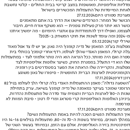
מדליות אולימפיות, מאושפזת במצב קריטי בבית החולים • קלטי נחשבת
לאחת המייסדות של התעמלות המכשירים בישראל
מערכת ספורט היום
27.12.2024
הכושר של המחר: הטרנדים שישנו את הדרך בה אתם מתאמנים
כושר הוא יותר מרק פעילות גופנית – הוא משקף אורח חיים, חיבור
לעצמנו, ואפילו דרך להתמודדות עם אתגרי היומיום • מה ימשיך איתנו
מ-2024 ומה עומד לשנות את חוקי המשחק ב-2025?
שירלי קורן
05.12.2024
מפלצות בע"מ: המאמן של נדיה קומנץ' היה גאון, אך יש לו צד אפל מאוד
בלה קרולי, המאמן האגדי שהלך לעולמו, רדף אחרי קומנץ' בכותלי בית
ספרה ואם היה מוותר, ככל הנראה הוא היה נותר אלמוני לעד • במתעמלות
שלו הוא די התעלל, במסגרת החוק, כשיצר אלופות אולימפיות לצד
מפלצות, והקריירה שלו הראתה את הפער בסטנדרטים בין רומניה
הקומוניסטית לארצות הברית החופשית • סיפורו של גאון משוגע
רונן דורפן
17.11.2024
"השפעה גדולה": מאמן ההתעמלות האגדי בלה קרולי הלך לעולמו בגיל 82
הרומני שמוכר בעיקר כמאמנה של נדיה קומנץ' בשיאה, ערק בתחילת
שנות ה-80' לארצות הברית והצמיח עוד סדרה של מתעמלות נהדרות,
ביניהן האלופות האולימפיות קרי סטראג ומרי לו רטון • סיבת המוות לא
פורסמה
מערכת ספורט היום
17.11.2024
איך התעמלות הנשים הפכה להיות באמת התעמלות נשים?
במהלך השנים, במיוחד בשנות ה-70 וה-80, מתעמלות בגילאים 14-16 היו
דומיננטיות בזירה האולימפית. אולם עם הזמן, ובמיוחד בעשור השני של