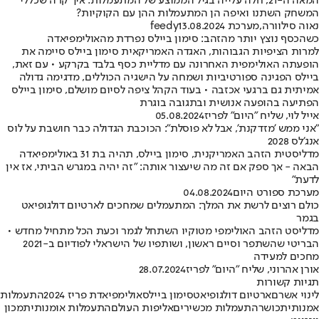
המאה ה-21, חלה עלייה בגיל הממוצע של המתעמלות. איך קרה שכללי
המשחק השתנו ואיפה הן המתעמלות ההן עם הקוקיות?
נאוה סילוורה
,
מערכת feedy
13.08.2024
כשהכסף נוצץ יותר מהזהב: סימון ביילס נפרדת מהאולימפיאדה
למרות הציפיות הגבוהות, האגדה האמריקאית סימון ביילס סיימה את
הופעתה האולימפית האחרונה עם מדליית כסף בלבד בקרקע • עם זאת,
ביילס הפגינה ספורטיביות ושמחה על הישגיה הכוללים, מדגימה גדולה
אמיתית גם ברגעי אכזבה • בעוד הקהל ציפה לסיום מושלם, סימון ביילס
הפתיעה בהופעה אנושית ובתגובה בוגרת
אייל לוי, שליח "היום" לפריז
05.08.2024
"אני ממש 'מזדקנת', אבל לא פוסלת": הכוכבת הגדולה כבר חושבת על לוס
אנג'לס 2028
מדליסטית הזהב האמריקנית, סימון ביילס, תהיה בת 31 באולימפיאדה
הבאה - אך ספק אם זה מה שיעצור אותה: "זה יהיה במגרש הביתי, אז אין
לדעת"
מערכת ספורט היום
04.08.2024
כולם רוצים לרשת את המלך: המתעמלים שמחכים לארטיום דולגופיאט
בגמר
מדליסט הזהב האולימפי מטוקיו השתחל לגמר וכעת הכל מתחיל מחדש •
הבריטי שהשתפר וסיים ראשון, ושותפיו של הישראלי לפודיום ב-2021
מחכים למעידה
אורן אהרוני, שליח "היום" לפריז
28.07.2024
תגיות קשורות
לינוי אשרם
ארטיום דולגופיאט
סימון ביילס
אולימפיאדת פריז 2024
התעמלות
אמנותית
כושר
התעמלות מכשירים
אליפות העולם
התעמלות אומנותית
מכון