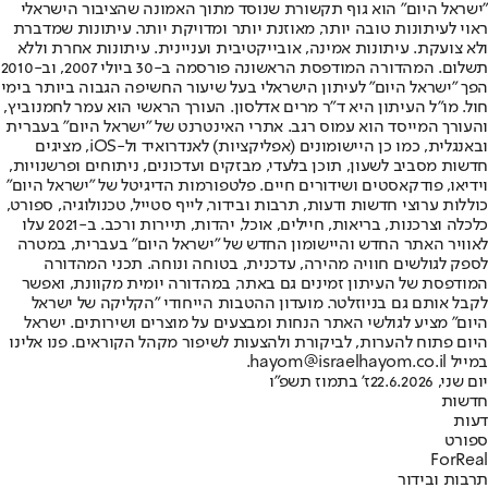
"ישראל היום" הוא גוף תקשורת שנוסד מתוך האמונה שהציבור הישראלי
ראוי לעיתונות טובה יותר, מאוזנת יותר ומדויקת יותר. עיתונות שמדברת
ולא צועקת. עיתונות אמינה, אובייקטיבית ועניינית. עיתונות אחרת וללא
תשלום. המהדורה המודפסת הראשונה פורסמה ב-30 ביולי 2007, וב-2010
הפך "ישראל היום" לעיתון הישראלי בעל שיעור החשיפה הגבוה ביותר בימי
חול. מו"ל העיתון היא ד"ר מרים אדלסון. העורך הראשי הוא עמר לחמנוביץ,
והעורך המייסד הוא עמוס רגב. אתרי האינטרנט של "ישראל היום" בעברית
ובאנגלית, כמו כן היישומונים (אפליקציות) לאנדרואיד ול-iOS, מציגים
חדשות מסביב לשעון, תוכן בלעדי, מבזקים ועדכונים, ניתוחים ופרשנויות,
וידיאו, פודקאסטים ושידורים חיים. פלטפורמות הדיגיטל של "ישראל היום"
כוללות ערוצי חדשות ודעות, תרבות ובידור, לייף סטייל, טכנולוגיה, ספורט,
כלכלה וצרכנות, בריאות, חיילים, אוכל, יהדות, תיירות ורכב. ב-2021 עלו
לאוויר האתר החדש והיישומון החדש של "ישראל היום" בעברית, במטרה
לספק לגולשים חוויה מהירה, עדכנית, בטוחה ונוחה. תכני המהדורה
המודפסת של העיתון זמינים גם באתר, במהדורה יומית מקוונת, ואפשר
לקבל אותם גם בניוזלטר. מועדון ההטבות הייחודי "הקליקה של ישראל
היום" מציע לגולשי האתר הנחות ומבצעים על מוצרים ושירותים. ישראל
היום פתוח להערות, לביקורת ולהצעות לשיפור מקהל הקוראים. פנו אלינו
במייל hayom@israelhayom.co.il.
יום שני, 22.6.2026
ז' בתמוז תשפ"ו
חדשות
דעות
ספורט
ForReal
תרבות ובידור