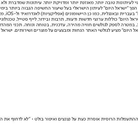
לעיתונות טובה יותר, מאוזנת יותר ומדויקת יותר. עיתונות שמדברת ולא צ
שלום. המהדורה המודפסת הראשונה פורסמה ב-30 ביולי 2007, וב-2010 הפך "ישראל היום" לעיתון הישראלי בעל שי
לחמנוביץ,
ל היום" כוללות ערוצי חדשות ודעות, תרבות ובידור, לייף סטייל, טכנולוגיה
ברית, במטרה לספק לגולשים חוויה מהירה, עדכנית, בטוחה ונוחה. תכני המה
ל היום" מציע לגולשי האתר הנחות ומבצעים על מוצרים ושירותים. ישראל 
תעמלות הרוסית אוסרת כעת על נצנצים ואיפור בולט • "לא לדחוף את הי