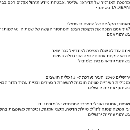
מהפכת האנרגיה של תדיראן: שליטה, אבטחת מידע וניהול אקלים חכם בבי
בשיתוף TADIRAN
מאחורי הקלעים של הטעם הישראלי
איך אסם הפכה את תקופת הצנע והמחסור הקשה של שנות ה-40 למותג לאומי?
בשיתוף אסם
אתם עוד לא שם? הטיסה למונדיאל כבר יצאה
יונדאי לוקחת אתכם לבמה הכי גדולה בעולם
בשיתוף יונדאי מבית כלמוביל
ירושלים 2040: העיר נערכת ל- 1.5 מליון תושבים
מנכ"לית העירייה מציגה תוכנית להשארת הצעירים ובניית עתיד הדור הבא
בשיתוף עיריית ירושלים
שופינג, אמנות ואוכל: המרכז המתחדש של מזרח י-ם
קפיצה קטנה לחו"ל: טיילת חדשה, מיצגי אמנות, וכיכרות משופצות בהשקעה של 100 מיליון ₪
בשיתוף עיריית ירושלים