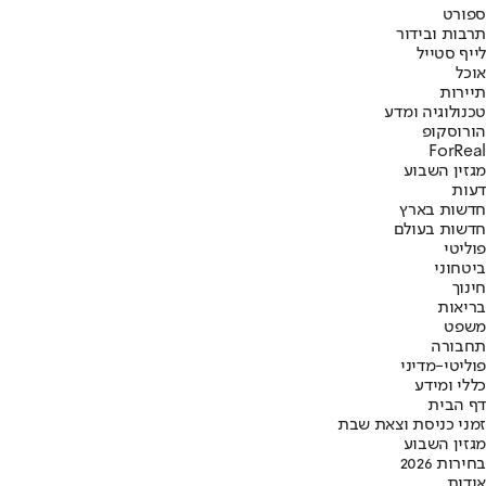
ספורט
תרבות ובידור
לייף סטייל
אוכל
תיירות
טכנולוגיה ומדע
הורוסקופ
ForReal
מגזין השבוע
דעות
חדשות בארץ
חדשות בעולם
פוליטי
ביטחוני
חינוך
בריאות
משפט
תחבורה
פוליטי-מדיני
כללי ומידע
דף הבית
זמני כניסת וצאת שבת
מגזין השבוע
בחירות 2026
אודות