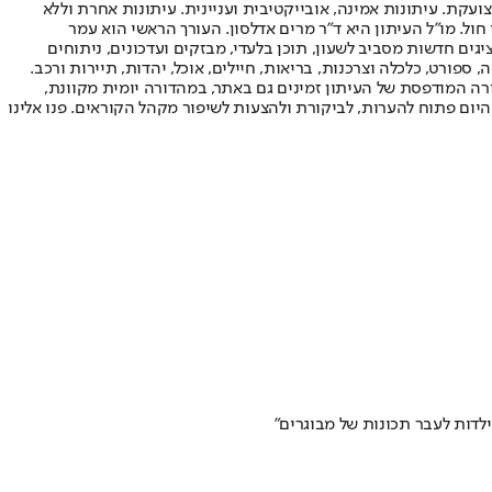
ועקת. עיתונות אמינה, אובייקטיבית ועניינית. עיתונות אחרת וללא
עור החשיפה הגבוה ביותר בימי חול. מו"ל העיתון היא ד"ר מרים אדלסון. העורך הראשי הוא עמר
 והעורך המייסד הוא עמוס רגב. אתרי האינטרנט של "ישראל היום" בעברית ובאנגלית, כמו כן היישומונים (אפליקציות) לאנדרואיד ול-iOS, מציגים חדשות מסביב לשעון, תוכן בלעדי, מבזקים ועדכונים, ניתוחים
, ספורט, כלכלה וצרכנות, בריאות, חיילים, אוכל, יהדות, תיירות ורכב.
דורה המודפסת של העיתון זמינים גם באתר, במהדורה יומית מקוונת,
היום פתוח להערות, לביקורת ולהצעות לשיפור מקהל הקוראים. פנו אלינו
לדות לעבר תכונות של מבוגרים"