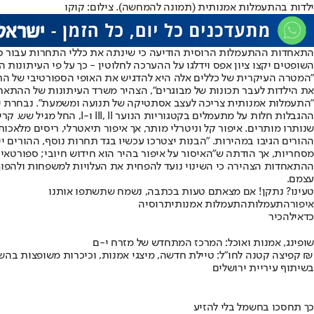
ילדות בהתעמלות אמנותית (תמונה להמחשה). צילום: קוקו
התאחדות ההתעמלות הרוסית הודיעה כי שינתה את כללי התחרות עבור ספורטאיות בגילאי 6 עד 9, ואסרה על ש
השופטים יקצו ציון אפס וידלגו על ההערכה לחלוטין - כך על פי העיתונות ה
"המטרה העיקרית של כללים אלה היא להדגיש את האופי הספורטיבי של הת
את הילדות לעבר תכונות של מבוגרים", הצהיר משרד העיתונות של ההתאחדות,
"התעמלות אמנותית צריכה לעצב אסתטיקה של תנועה ומשמעת". נבחרת יש
ההגבלות חלות על מתעמלים 
שנותרו מותרים. איפור קל וניטרלי מותר, אך איפור תיאטרלי, ריסים מלאכו
מסחריות, אך הודתה ש"האיסור על איפור בהיר הוא חידוש חיובי; ספורטאיות
עצמם.
טעינו? נתקן! אם מצאתם טעות בכתבה, נשמח שתשתפו אותנו
איפור
התעמלות
התעמלות אמנותית
רוסיה
כדאי
להכיר
שופינג, אמנות ואוכל: המרכז המתחדש של מזרח י-ם
קפיצה קטנה לחו"ל: טיילת חדשה, מיצגי אמנות, וכיכרות משופצות בהשקעה של 100 מיליון ₪
בשיתוף עיריית ירושלים
כך תחסכו בחשמל בלי להזיע