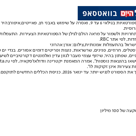
ימוש באבני חן, פאייטים,
איפור
רוסית.
חרויות ולשמור על מראה הולם לגילן של הספורטאיות הצעירות. התעמלות
 לפי אתר RBC.
ראל בהתעמלות אמנותית,צילום: אורן אהרוני
בקטגוריות הנוער III, II ו-I, החל מגיל שש. קריסטלים, חרוזים, פנינים, שרשראות, נוצות ופריטים
תיים, שפתון בהיר, שיזוף עצמי מעבר לגוון עדין ואלמנטים דקורטיביים לש
 צעירות אינן זקוקות לו".
ההתאחדות הצהירה כי השינוי נועד להפחית את העלויות למשפחות ולהפוך