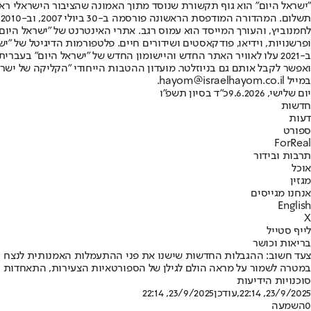
"ישראל היום" הוא גוף תקשורת שנוסד מתוך האמונה שהציבור הישראלי ראוי 
ת
ופרשנויות, וידיאו, פודקאסטים ושידורים חיים. פלטפורמות הדיגיטל של "ישרא
ב-2021 עלו לאוויר האתר החדש והיישומון החדש של "ישראל היום" בע
ואפשר לקבל אותם גם בניוזלטר. מועדון ההטבות הייחודי "הקליקה של ישרא
במייל hayom@israelhayom.co.il.
יום שלישי, 9.6.2026
כ"ד בסיון תשפ"ו
חדשות
דעות
ספורט
ForReal
תרבות ובידור
אוכל
מגזין
אנחנו מגייסים
English
X
לייף סטייל
בריאות וכושר
צעד חשוב: ההגבלות החדשות שישנו את פני ההתעמלות האמנותית לנצח
במטרה לשמור על מראה הולם לגילן של הספורטאיות הצעירות, התאחדות הה
סוכנויות הידיעות
23/9/2025, 22:14
,עודכן
23/9/2025, 22:14
0
השמעה