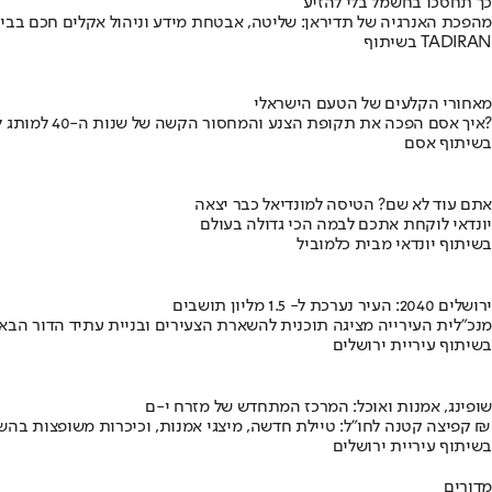
כך תחסכו בחשמל בלי להזיע
מהפכת האנרגיה של תדיראן: שליטה, אבטחת מידע וניהול אקלים חכם בבי
בשיתוף TADIRAN
מאחורי הקלעים של הטעם הישראלי
איך אסם הפכה את תקופת הצנע והמחסור הקשה של שנות ה-40 למותג לאומי?
בשיתוף אסם
אתם עוד לא שם? הטיסה למונדיאל כבר יצאה
יונדאי לוקחת אתכם לבמה הכי גדולה בעולם
בשיתוף יונדאי מבית כלמוביל
ירושלים 2040: העיר נערכת ל- 1.5 מליון תושבים
מנכ"לית העירייה מציגה תוכנית להשארת הצעירים ובניית עתיד הדור הבא
בשיתוף עיריית ירושלים
שופינג, אמנות ואוכל: המרכז המתחדש של מזרח י-ם
קפיצה קטנה לחו"ל: טיילת חדשה, מיצגי אמנות, וכיכרות משופצות בהשקעה של 100 מיליון ₪
בשיתוף עיריית ירושלים
מדורים