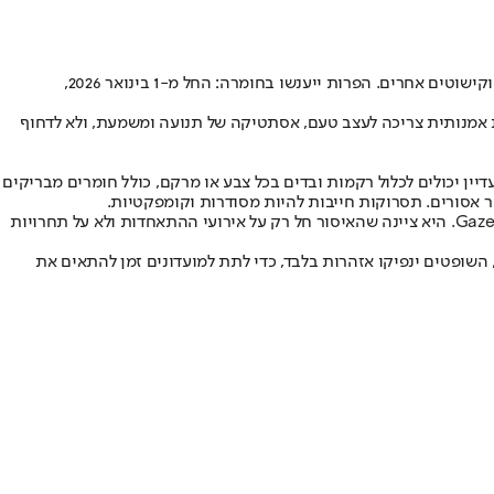
בהיר וקישוטים אחרים. הפרות ייענשו בחומרה: החל מ-1 בינואר 2026,
 אמנותית צריכה לעצב טעם, אסתטיקה של תנועה ומשמעת, ולא לדחוף
 דומים אסורים. בגדי ים עדיין יכולים לכלול רקמות ובדים בכל צבע או מרקם, כולל חומרים מבריקים
יער אסורים. תסרוקות חייבות להיות מסודרות וקומפקטיות.
ההורים הגיבו במהירות. "הבנות יצטרכו עכשיו בגד תחרות נוסף, ההורים יישאו בהוצאות נוספות", אמרה המאמנת יקטרינה וודולאז'סקאיה, לפי Gazeta.ru. היא ציינה שהאיסור חל רק על אירועי ההתאחדות ולא על תחרויות
 את הספורט לנגיש יותר. עד ינואר 2026, כניסת הכללים החדשים לתוקפם, השופטים ינפיקו אזהרות בלבד, כדי לתת למועדונים זמן להתאים את