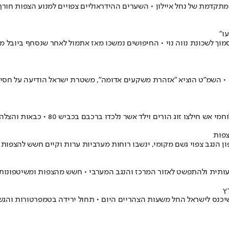
 מתקדמת של נחל איילון • השערים ההידראוליים צפויים למנוע הצפות חור
ו"
נחל באר שבע סמוך לשכונת נווה נוי • החיפושים נמשכו מאז אתמול לאחר שנסחף ב
 • השמ"ט הוציא "אזהרת משקעים אדומה", משטרת ישראל הודיעה על חסי
אשר נלכדו ברכבם בכביש 80 • כבאות והצלה מזהירים מהכניסה לאזורים מוצפים
צפות
ן הנגב צפוי גשם מקומי, ינשבו רוחות מערביות ערות וקיים חשש להצפות 
עותית ולהתפשט לאזור המרכז והנגב המערבי • חשש מהצפות ומשיטפונות 
ץ
ם שיכנס לישראל החל משעות הצהריים היום • תחול ירידה בטמפרטורות וה