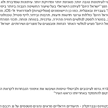
לעיתונות טובה יותר, מאוזנת יותר ומדויקת יותר. עיתונות שמדברת ולא צ
שלום. המהדורה המודפסת הראשונה פורסמה ב-30 ביולי 2007, וב-2010 הפך "ישראל היום" לעיתון הישראלי בעל שי
לחמנוביץ,
ל היום" כוללות ערוצי חדשות ודעות, תרבות ובידור, לייף סטייל, טכנולוגיה
ברית, במטרה לספק לגולשים חוויה מהירה, עדכנית, בטוחה ונוחה. תכני המה
ל היום" מציע לגולשי האתר הנחות ומבצעים על מוצרים ושירותים. ישראל 
'רזי, גרמו לעיכובים ולביטולי טיסות ושיבשו את אימוני הנבחרות לקראת 
מקום להתמקד באחריותו כראש העיר"
בקווינס ובברוקלין • תיעודים ויראליים מראים נהגים מטפסים על גג רכבם