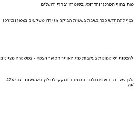
ת בחוף המרכזי והדרומי, בשומרון ובהרי ירושלים
 צפוי להתחדש כבר בשבת בשעות הבוקר, אז ירדו משקעים בצפון ובמרכז
ם נערכים לחסימת הכבישים המרכזיים המובילים לעיר אילת החל מהשעה 21:00 הערב, בהתאם לצפי להצפות ושיטפונות בעקבות מזג האוויר הסוער הצפוי • במשטרה מציינים
גבר כבן 50 נמצא מת בשייח ג'ראח עם סימני היפותרמיה קשה לאחר ששכב בתוך שלולית • במושב בית שקמה ובאשקלון נרשמו הצפות חמורות שבמהלכן עשרות תושבים נלכדו בבתיהם ונזקקו לחילוץ באמצעות רכבי 4X4