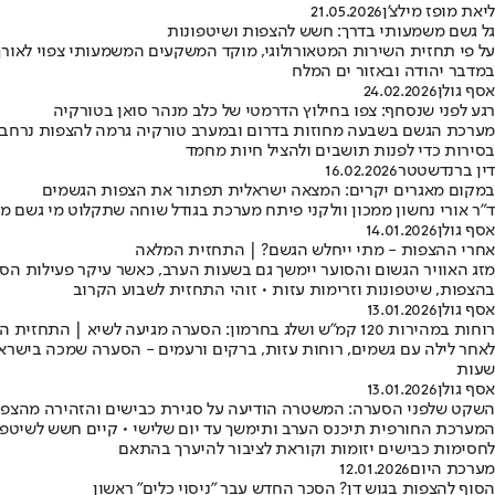
ליאת מופז מילצ'ן
21.05.2026
גל גשם משמעותי בדרך: חשש להצפות ושיטפונות
במדבר יהודה ובאזור ים המלח
אסף גולן
24.02.2026
רגע לפני שנסחף: צפו בחילוץ הדרמטי של כלב מנהר סואן בטורקיה
מערכת הגשם בשבעה מחוזות בדרום ובמערב טורקיה גרמה להצפות נרחבות,
בסירות כדי לפנות תושבים ולהציל חיות מחמד
דין ברנדשטטר
16.02.2026
במקום מאגרים יקרים: המצאה ישראלית תפתור את הצפות הגשמים
ד"ר אורי נחשון ממכון וולקני פיתח מערכת בגודל שוחה שתקלוט מי גשם 
אסף גולן
14.01.2026
אחרי ההצפות - מתי ייחלש הגשם? | התחזית המלאה
מזג האוויר הגשום והסוער יימשך גם בשעות הערב, כאשר עיקר פעילות הס
בהצפות, שיטפונות וזרימות עזות • זוהי התחזית לשבוע הקרוב
אסף גולן
13.01.2026
רוחות במהירות 120 קמ"ש ושלג בחרמון: הסערה מגיעה לשיא | התחזית המלאה
שעות
אסף גולן
13.01.2026
השקט שלפני הסערה: המשטרה הודיעה על סגירת כבישים והזהירה מהצפ
המערכת החורפית תיכנס הערב ותימשך עד יום שלישי • קיים חשש לשיטפו
לחסימות כבישים יזומות וקוראת לציבור להיערך בהתאם
מערכת היום
12.01.2026
הסוף להצפות בגוש דן? הסכר החדש עבר "ניסוי כלים" ראשון