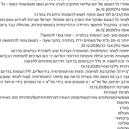
אחרי גל הגשם של יום שלישי מתקרב לארץ אירוע גשם משמעותי נוסף • גל 
אסף גולן
24.12.2025
מתקרבים לגל גשם נוסף: חשש להצפות נרחבות במרכז
לאחר גל הגשם שפקד את הארץ ביום אתמול, ישראל נערכת לאירוע גשם משמ
הארץ. במקביל תימשך הירידה ההדרגתית בטמפרטורות, שהחלה כבר ביום
אסף גולן
24.12.2025
הגשם שוב כאן: הצפות בנתניה - ומה צפוי להמשך?
יותר מ-20 מ"מ של גשמים ירדו בנתניה בתוך שעה • הגשם צפוי להתפשט לאזורים נוספים לאורך החוף הצפוני והמרכזי
אסף גולן
,
אבי כהן
23.12.2025
יממה לאחר החסימות: המשטרה נערכת שוב לסגירת כבישים בדרום
כי נכון לשעה זו כלל הכבישים ברחבי הדרום פתוחים לתנועה
רונית זילברשטיין
16.12.2025
"ביירון" מתקרבת לסיומה: מוות מהיפותרמיה בירושלים, ליל הצפות בדרום 
ורכב יונימוג של מד"א • 6 נפגעים פונו בידי מד"א ו-16 נוספים בידי איחוד הצלה, בהם 4 ילדים עם היפותרמיה • חמ"ל עירוני באשקלון פועל בכוננות מלאה
מערכת היום
12.12.2025
תגיות קשורות
גשם
שיטפונות
מזג אוויר
גשמים
מזג האוויר
חורף
תחזית
שלג
תחזית מזג האוויר
חדשות
בארץ
בעולם
ביטחוני
פוליטי
פלילים