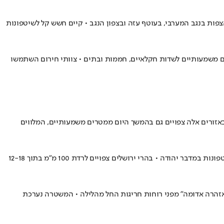
ך החוף הדרומי, עם כמויות של כ-30-40 מ"מ • כמויות אלו עלולות לגרום להצפות בנגב המערבי, בעוטף עזה ובצפון הנגב • קיים חשש קל לשיטפונות
ם משמעותיים לשדות חקלאיים, חממות ובתים • צוותי חירום השתמשו
באזורים אלה צפויים גם בהמשך היום ממטרים משמעותיים, המלווים
לאחר לילה עם גשמים, רוחות עזות, ברקים ורעמים - הסערה שמכה בישראל צפויה להתחזק בשעות הבוקר עם משבי רוח של עד 120 קמ"ש • צפי לשיטפונות במדבר יהודה • בהרי ירושלים צפויים לרדת 100 מ"מ בתוך 12-18
אזהרה אדומה" מפני רוחות חריגות החל מהלילה • המשטרה נערכת