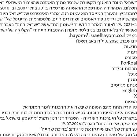
"ישראל היום" הוא גוף תקשורת שנוסד מתוך האמונה שהציבור הישראלי ראוי 
ת
ופרשנויות, וידיאו, פודקאסטים ושידורים חיים. פלטפורמות הדיגיטל של "ישרא
ב-2021 עלו לאוויר האתר החדש והיישומון החדש של "ישראל היום" בע
ואפשר לקבל אותם גם בניוזלטר. מועדון ההטבות הייחודי "הקליקה של ישרא
במייל hayom@israelhayom.co.il.
יום שבת, 1.8.2026
י"ח באב תשפ"ו
חדשות
דעות
ספורט
ForReal
תרבות ובידור
אוכל
מגזין
אנחנו מגייסים
English
X
הצפות
ניו יורק תחת מים: הסופה שיבשה את ההכנות לגמר המונדיאל
גשמים עזים הציפו רחובות, כבישים ותחנות רכבת תחתית בניו יורק ובניו ג
ביקורת על היערכות העירייה • השגריר דני דנון תקף: "מתעסק בישראל ב
אור שקד, שליח "היום" בארה"ב
19.07.2026
20 דקות של גשם שיתקו את ניו יורק: ''בריכת שחייה''
גל חזק של סופות רעמים היכה הלילה בניו יורק וגרם להצפות בזק חריגות 