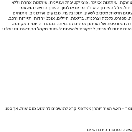
ועקת. עיתונות אמינה, אובייקטיבית ועניינית. עיתונות אחרת וללא
עור החשיפה הגבוה ביותר בימי חול. מו"ל העיתון היא ד"ר מרים אדלסון. העורך הראשי הוא עמר
 והעורך המייסד הוא עמוס רגב. אתרי האינטרנט של "ישראל היום" בעברית ובאנגלית, כמו כן היישומונים (אפליקציות) לאנדרואיד ול-iOS, מציגים חדשות מסביב לשעון, תוכן בלעדי, מבזקים ועדכונים, ניתוחים
, ספורט, כלכלה וצרכנות, בריאות, חיילים, אוכל, יהדות, תיירות ורכב.
דורה המודפסת של העיתון זמינים גם באתר, במהדורה יומית מקוונת,
היום פתוח להערות, לביקורת ולהצעות לשיפור מקהל הקוראים. פנו אלינו
הגמר • ראש העיר זוהרן ממדאני קרא לתושבים להימנע מנסיעות, אך ספג
 ואישה נסחפת בזרם המים