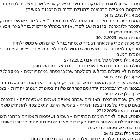
ניסוי ראשון למערכת הניקוז החדשה בפארק אריאל שרון מציג יכולת ויסות
להקמת המסילה הרביעית ולהגדלת תדירות הרכבות בגוש דן
אסף גולן
31.12.2025
הנעדר שנסחף בנחל בדרום אותר ללא רוח חיים: "רצה לעזור לאנשים שנתקע
תאמר אלזגארנה, בן 21 תושב לקיה, אותר במהלך סריקות ב
את מותו במקום
הודיה בושרי
30.12.2025
נמשכות הסריקות אחר הנעדר שנסחף בנחל: קיים חשש ממשי לחייו
סריקות לאיתור נעדר שיש חשש ממשי לחייו לאחר שנצפה כאשר הוא נסחף
ומכ"ם הגשם
אסף גולן
,
מישל מכול
,
עידן אבני
29.12.2025
חולצו זוג ההורים והילד שנלכדו ברכבם בעקבות השיטפון
אדם חולץ בשלום בנחל שורק לאחר שרכבו נסחף במים זורמים • במקביל: לוחמי אש חילצו זוג הורים וילד 
אסף גולן
28.12.2025
הסופה עדיין כאן: הגשם ייחלש, אך יתחזק בקרוב | אלו האזורים בסכנות ה
בצפון הארץ ובמרכזה ירד גשם לפרקים מלווה בסופות רעמים יחידות • בצפו
אסף גולן
28.12.2025
לא רק שבת חורפית: האזורים שבהם צפויים גשמים משמעותיים - והצפות
גשם מקומי קל צפוי בצפון הארץ • בהמשך היום, הגשם צפוי להתחזק משמ
מערכת היום
27.12.2025
סופ"ש גשום: לאחר הימים הבהירים - רעמים ושיטפונות צפויים ברחבי האר
התחזית למזג האוויר בימים הקרובים מצביעה על מזג אוויר סגרירי וגשו
ודריכות לשיטפונות והצפות
אסף גולן
26.12.2025
נזקי הגשמים עלולים לחזור: אלו הערים בהן צפויות הצפות