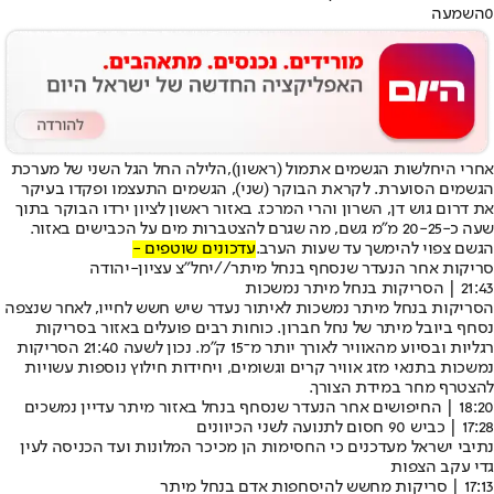
0
השמעה
אחרי היחלשות הגשמים אתמול (ראשון),
הלילה החל הגל השני של מערכת
הגשמים הסוערת
. לקראת הבוקר (שני), הגשמים התעצמו ופקדו בעיקר
את דרום גוש דן, השרון והרי המרכז. באזור ראשון לציון ירדו הבוקר בתוך
שעה כ-20-25 מ"מ גשם, מה שגרם להצטברות מים על הכבישים באזור.
הגשם צפוי להימשך עד שעות הערב.
עדכונים שוטפים -
סריקות אחר הנעדר שנסחף בנחל מיתר//יחל"צ עציון-יהודה
21:43 | הסריקות בנחל מיתר נמשכות
הסריקות בנחל מיתר נמשכות לאיתור נעדר שיש חשש לחייו, לאחר שנצפה
נסחף ביובל מיתר של נחל חברון. כוחות רבים פועלים באזור בסריקות
רגליות ובסיוע מהאוויר לאורך יותר מ־15 ק"מ. נכון לשעה 21:40 הסריקות
נמשכות בתנאי מזג אוויר קרים וגשומים, ויחידות חילוץ נוספות עשויות
להצטרף מחר במידת הצורך.
18:20 | החיפושים אחר הנעדר שנסחף בנחל באזור מיתר עדיין נמשכים
17:28 | כביש 90 חסום לתנועה לשני הכיוונים
נתיבי ישראל מעדכנים כי החסימות הן מכיכר המלונות ועד הכניסה לעין
גדי עקב הצפות
17:13 | סריקות מחשש להיסחפות אדם בנחל מיתר