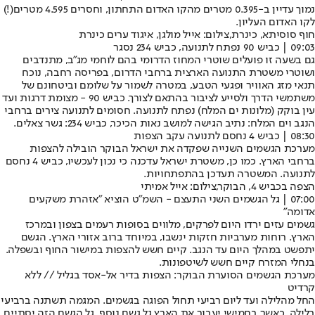
נמוך עדיין ב-0.395 מטרים מהקו האדום התחתון, וחסרים 4.595 מטרים(!)
לקו האדום העליון.
חוף סוסיתא, כינרת,צילום: אייל מולגן, איגוד ערים כינרת
09:03 | כביש 90 נפתח לתנועה, כביש 234 נסגר
גם בשעה זו פועלים שוטרי המחוז הדרומי בהם לוחמי מג״ב, מתנדבים
ושוטרי משטרת התנועה הארצית ברחבי הדרום, בפריסה רחבה, נוכח
תנאי מזג האוויר ופגעי הטבע, במטרה לשמור על שלומם וביטחונם של
משתמשי הדרך ולסייע לציבור בהתאם לצורך. כביש 90 - מצומת דרגות ועד
עין בוקק (מלונות ים המלח) נפתח לתנועה. חסומים לתנועה צירים ברחבי
הנגב וים המלח: נתיב הגישה למושב נאות הכיכר, כביש 234: גשר צאלים.
08:30 | כביש 4 נחסם לתנועה עקב הצפות
מערכת הגשמים השנייה שפקדה את ישראל הבוקר הובילה להצפות
ברחבי הארץ. כמו כן, משטרת ישראל עדכנה כי נכון לעכשיו, כביש 4 נחסם
לתנועה. המשטרה תעדכן בהתפתחויות.
הצפה בכביש 4, הבוקר,צילום: אייל אמיתי
07:00 | גל הגשמים השני התעצם - השמ"ט הוציא "אזהרת משקעים
אדומה"
גשמים עזים ירדו היום לפרקים, מלווים בסופות רעמים בצפון ובמרכז
הארץ. רוחות מערביות חזקות ינשבו, במיוחד ברוב אזורי הארץ. הגשם
יתפשט במהלך היום עד הנגב. קיים חשש להצפות במישור החוף ובשפלה.
בנחלי המזרח קיים חשש לשיטפונות.
מערכת הגשמים הסוערת הבוקר: הצפות בדיר אל-אסד בגליל // ללא
קרדיט
החל מהלילה ועד ליום רביעי תחול הפוגה בגשמים. המגמה תשתנה ברביעי
בלילה, כאשר בחמישי יעבור את הארץ גל גשם נוסף. גל הגשם הזה יסתיים