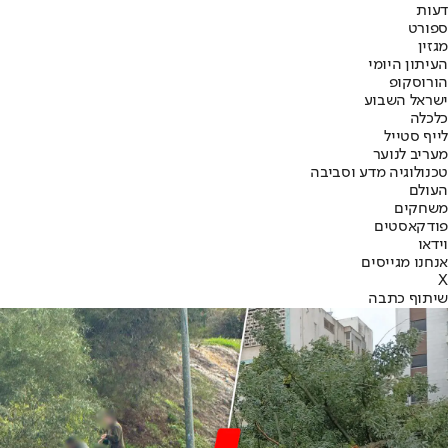
דעות
ספורט
מגזין
העיתון היומי
הורוסקופ
ישראל השבוע
כלכלה
לייף סטייל
מעריב לנוער
טכנולוגיה מדע וסביבה
העולם
משחקים
פודקאסטים
וידאו
אנחנו מגייסים
X
שיתוף כתבה