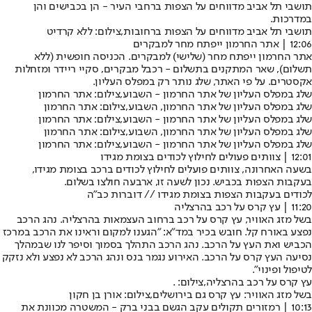
תושבי תל אביב מדווחים על הצפות ברחבי העיר - הן בכבישים והן
במדרכות.
תושבי תל אביב מדווחים על הצפות ברחובות,צילום: ללא קרדיט
12:06 | אתר החרמון ייפתח מחר למבקרים
אתר החרמון ייפתח מחר (שלישי) למבקרים. הכניסה חופשית (ללא
תשלום), שאר המתקנים בתשלום - רכבל מבקרים, סקיי ריידר ומזחלות
אקסטרים. על פי האתר, שלג נותר רק במפלס העליון.
שלג במפלס העליון של אתר החרמון - השבוע,צילום: אתר החרמון
שלג במפלס העליון של אתר החרמון, השבוע,צילום: אתר החרמון
שלג במפלס העליון של אתר החרמון - השבוע,צילום: אתר החרמון
שלג במפלס העליון של אתר החרמון, השבוע,צילום: אתר החרמון
שלג במפלס העליון של אתר החרמון - השבוע,צילום: אתר החרמון
12:01 | צוותים פעולים לחילוץ לכודים בצומת מגידו
בשעה האחרונה, צוותים פועלים לחילוץ לכודים ברכב בצומת מגידו,
בעקבות הצפות בכביש. נכון לשעה זו, ארבעה חולצו בשלום.
לכודים בעקבות הצפות בצומת מגידו // דוברות כב"ה
11:20 | עץ קרס על רכב בהרצליה
בשל מזג האוויר, עץ קרס על רכב ברחוב העצמאות בהרצליה. נהג הרכב
נפצע באורח קל. חובש בכיר במד"א: "הגענו למקום וראינו את הרכב במרכז
הכביש ואת העץ על הרכב. נהג הרכב התהלך בסמוך וסיפר לנו שבמהלך
נסיעה העץ קרס על הרכב. האירוע נגמר בנס ונהג הרכב לא נפצע ולא נזקק
לטיפול ופינוי".
עץ קרס על רכב בהרצליה,צילום: .
בשל מזג האוויר: עץ קרס גם בירושלים,צילום: אורן בן חקון
10:13 | רמזורים תקולים עקב הגשם בבני ברק - המשטרה מכוונת את