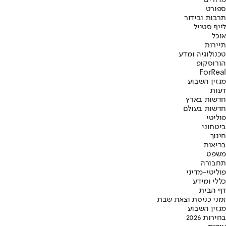
ספורט
תרבות ובידור
לייף סטייל
אוכל
תיירות
טכנולוגיה ומדע
הורוסקופ
ForReal
מגזין השבוע
דעות
חדשות בארץ
חדשות בעולם
פוליטי
ביטחוני
חינוך
בריאות
משפט
תחבורה
פוליטי-מדיני
כללי ומידע
דף הבית
זמני כניסת וצאת שבת
מגזין השבוע
בחירות 2026