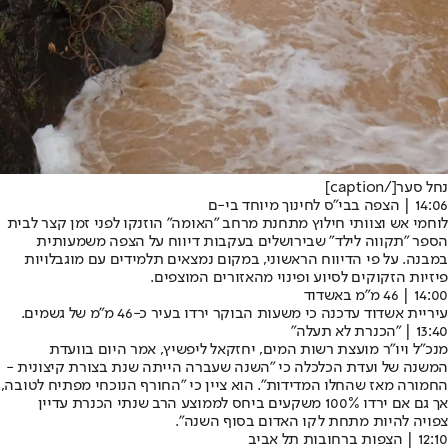
נחל סער[/caption]
14:06 | הצפה בבי"ס לחינוך מיוחד בי-ם
לוחמי אש וצוותי חילוץ מתחנת מרחב "האומה" הוזנקו לפני זמן קצר לבית
הספר "תקווה לילד" שבירושלים בעקבות דיווח על הצפה משמעותית
במבנה. ​על פי הדיווח הראשוני, במקום נמצאים תלמידים עם מוגבלויות
פיזיות הזקוקים לסיוע ופינוי מהאזורים המוצפים.
14:00 | 46 מ"מ באשדוד
עיריית אשדוד עדכנה כי משעות הבוקר ירדו בעיר כ-46 מ"מ של גשמים.
13:40 | "הכנרת לא תעלה"
מנכ"ל ויו"ר מועצת רשות המים, יחזקאל ליפשיץ, אמר היום בוועדת
המשנה של ועדת הכלכלה כי "השנה שעברה הייתה שנת בצורת קיצונית -
החמורה מאז שהחלו המדידות". הוא ציין כי "החורף הנוכחי מפתיח לטובה,
אך גם אם ירדו 100% משקעים ביחס לממוצע הרב שנתי הכנרת עדיין
צפויה להיות מתחת לקו האדום בסוף השנה".
12:10 | הצפות ברחובות תל אביב