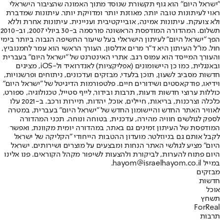
"ישראל היום" הוא גוף תקשורת שנוסד מתוך האמונה שהציבור הישראלי
ראוי לעיתונות טובה יותר, מאוזנת יותר ומדויקת יותר. עיתונות שמדברת
ולא צועקת. עיתונות אמינה, אובייקטיבית ועניינית. עיתונות אחרת וללא
תשלום. המהדורה המודפסת הראשונה פורסמה ב-30 ביולי 2007, וב-2010
הפך "ישראל היום" לעיתון הישראלי בעל שיעור החשיפה הגבוה ביותר בימי
חול. מו"ל העיתון היא ד"ר מרים אדלסון. העורך הראשי הוא עמר לחמנוביץ,
והעורך המייסד הוא עמוס רגב. אתרי האינטרנט של "ישראל היום" בעברית
ובאנגלית, כמו כן היישומונים (אפליקציות) לאנדרואיד ול-iOS, מציגים
חדשות מסביב לשעון, תוכן בלעדי, מבזקים ועדכונים, ניתוחים ופרשנויות,
וידיאו, פודקאסטים ושידורים חיים. פלטפורמות הדיגיטל של "ישראל היום"
כוללות ערוצי חדשות ודעות, תרבות ובידור, לייף סטייל, טכנולוגיה, ספורט,
כלכלה וצרכנות, בריאות, חיילים, אוכל, יהדות, תיירות ורכב. ב-2021 עלו
לאוויר האתר החדש והיישומון החדש של "ישראל היום" בעברית, במטרה
לספק לגולשים חוויה מהירה, עדכנית, בטוחה ונוחה. תכני המהדורה
המודפסת של העיתון זמינים גם באתר, במהדורה יומית מקוונת, ואפשר
לקבל אותם גם בניוזלטר. מועדון ההטבות הייחודי "הקליקה של ישראל
היום" מציע לגולשי האתר הנחות ומבצעים על מוצרים ושירותים. ישראל
היום פתוח להערות, לביקורת ולהצעות לשיפור מקהל הקוראים. פנו אלינו
במייל hayom@israelhayom.co.il.
מבזקים
חדשות
אוכל
תשחץ
ForReal
תרבות