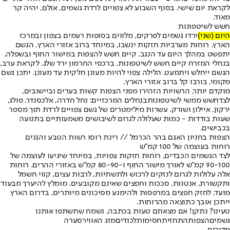
לקראת יום שישי. בסוף השבוע לא צפויים לרדת גשמים, אולם, יהיה קר
מאוד.
חשש לשיטפונות
היום (שני)
ירדו גשמים לפרקים, מלווים בסופות רעמים בצפון ובמרכז
הארץ. רוחות מערביות חזקות ינשבו, במיוחד ברוב אזורי הארץ. הגשם
יתפשט במהלך היום עד הנגב. קיים חשש להצפות במישור החוף ובשפלה.
בנחלי המזרח קיים חשש לשיטפונות. ברכסי החרמון ירד שלג. לקראת ערב,
הגשם ייחלש ויתמעט. הלילה צפוי להיות מעונן חלקית עד מעונן. יתכן גשם
מקומי, בורבו קל ברוב אזורי הארץ.
מוקדם יותר, הרשויות הזהירו מפני הצפות קשות בערים וביישובים,
לצד
חשש ממשי לשיטפונות
בנחלים המרכזיים: נחל חדרה, אלכסנדר, פולג,
ירקון, איילון ושורק. עשרות מילימטרים של גשם צפויים לרדת תוך מספר
שעות בודדות - כמות שעלולה לגרום לשיבושים משמעותיים בתנועה
בכבישים.
הצפות בחניון האגם בהר הכרמל // רינת רוסו רשות הטבע והגנים
רוחות בעוצמה של 100 קמ"ש
לצד הגשמים הכבדים, רוחות חזקות צפויות, במיוחד שיגיעו לעוצמה של
90-100 קמ"ש לאורך מישור החוף ו-80-90 קמ"ש באזורי ההרים. רוחות
אלה עלולות לגרום לנזקים לרכוש ולתשתיות, לרבות עצים, קווי חשמל
ותקשורת, אנטנות, סככות וחפצים שאינם מקובעים. מומלץ להיערך מבעוד
מועד, לחזק חפצים במרפסות ולהימנע מסיכונים מיותרים. בדרום הארץ
ייתכן אובך כתוצאה מהרוחות.
טעינו? נתקן! אם מצאתם טעות בכתבה, נשמח שתשתפו אותנו
גשמים
הצפות
התחזית
חסימות
לכודים
מזג האוויר
סערה
מדורים