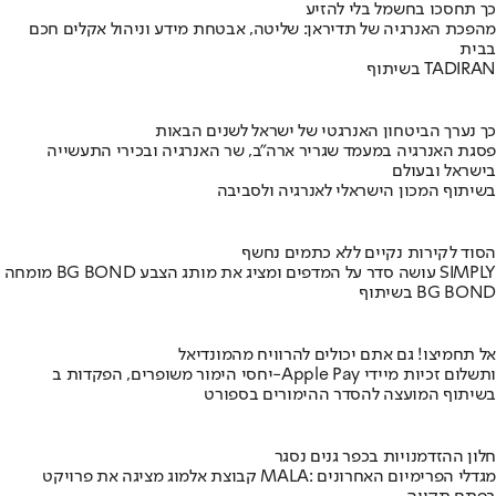
כך תחסכו בחשמל בלי להזיע
מהפכת האנרגיה של תדיראן: שליטה, אבטחת מידע וניהול אקלים חכם
בבית
בשיתוף TADIRAN
כך נערך הביטחון האנרגטי של ישראל לשנים הבאות
פסגת האנרגיה במעמד שגריר ארה"ב, שר האנרגיה ובכירי התעשייה
בישראל ובעולם
בשיתוף המכון הישראלי לאנרגיה ולסביבה
הסוד לקירות נקיים ללא כתמים נחשף
מומחה BG BOND עושה סדר על המדפים ומציג את מותג הצבע SIMPLY
בשיתוף BG BOND
אל תחמיצו! גם אתם יכולים להרוויח מהמונדיאל
יחסי הימור משופרים, הפקדות ב-Apple Pay ותשלום זכיות מיידי
בשיתוף המועצה להסדר ההימורים בספורט
חלון ההזדמנויות בכפר גנים נסגר
קבוצת אלמוג מציגה את פרויקט MALA: מגדלי הפרימיום האחרונים