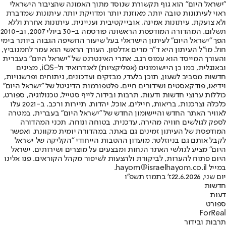
"ישראל היום" הוא גוף תקשורת שנוסד מתוך האמונה שהציבור הישראלי
ראוי לעיתונות טובה יותר, מאוזנת יותר ומדויקת יותר. עיתונות שמדברת
ולא צועקת. עיתונות אמינה, אובייקטיבית ועניינית. עיתונות אחרת וללא
תשלום. המהדורה המודפסת הראשונה פורסמה ב-30 ביולי 2007, וב-2010
הפך "ישראל היום" לעיתון הישראלי בעל שיעור החשיפה הגבוה ביותר בימי
חול. מו"ל העיתון היא ד"ר מרים אדלסון. העורך הראשי הוא עמר לחמנוביץ,
והעורך המייסד הוא עמוס רגב. אתרי האינטרנט של "ישראל היום" בעברית
ובאנגלית, כמו כן היישומונים (אפליקציות) לאנדרואיד ול-iOS, מציגים
חדשות מסביב לשעון, תוכן בלעדי, מבזקים ועדכונים, ניתוחים ופרשנויות,
וידיאו, פודקאסטים ושידורים חיים. פלטפורמות הדיגיטל של "ישראל היום"
כוללות ערוצי חדשות ודעות, תרבות ובידור, לייף סטייל, טכנולוגיה, ספורט,
כלכלה וצרכנות, בריאות, חיילים, אוכל, יהדות, תיירות ורכב. ב-2021 עלו
לאוויר האתר החדש והיישומון החדש של "ישראל היום" בעברית, במטרה
לספק לגולשים חוויה מהירה, עדכנית, בטוחה ונוחה. תכני המהדורה
המודפסת של העיתון זמינים גם באתר, במהדורה יומית מקוונת, ואפשר
לקבל אותם גם בניוזלטר. מועדון ההטבות הייחודי "הקליקה של ישראל
היום" מציע לגולשי האתר הנחות ומבצעים על מוצרים ושירותים. ישראל
היום פתוח להערות, לביקורת ולהצעות לשיפור מקהל הקוראים. פנו אלינו
במייל hayom@israelhayom.co.il.
יום שני, 22.6.2026
ז' בתמוז תשפ"ו
חדשות
דעות
ספורט
ForReal
תרבות ובידור