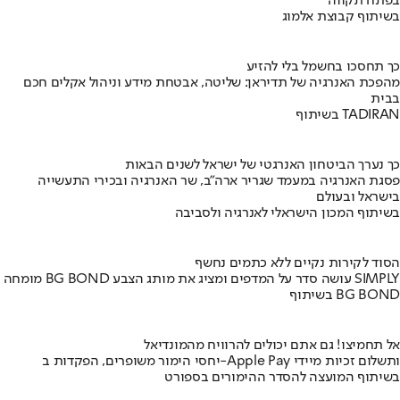
בפתח תקווה
בשיתוף קבוצת אלמוג
כך תחסכו בחשמל בלי להזיע
מהפכת האנרגיה של תדיראן: שליטה, אבטחת מידע וניהול אקלים חכם
בבית
בשיתוף TADIRAN
כך נערך הביטחון האנרגטי של ישראל לשנים הבאות
פסגת האנרגיה במעמד שגריר ארה"ב, שר האנרגיה ובכירי התעשייה
בישראל ובעולם
בשיתוף המכון הישראלי לאנרגיה ולסביבה
הסוד לקירות נקיים ללא כתמים נחשף
מומחה BG BOND עושה סדר על המדפים ומציג את מותג הצבע SIMPLY
בשיתוף BG BOND
אל תחמיצו! גם אתם יכולים להרוויח מהמונדיאל
יחסי הימור משופרים, הפקדות ב-Apple Pay ותשלום זכיות מיידי
בשיתוף המועצה להסדר ההימורים בספורט