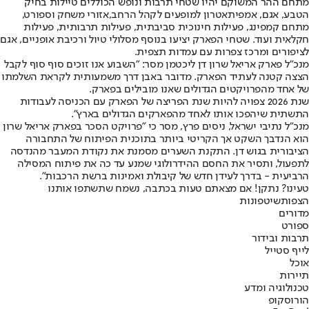
מתחם ההר המשוקם יהיו שטחי תרבות ונופש הכוללים טיילות בחיק
הטבע, אגם, אמפיתאטרון למופעים לקהל הרחב,אזורי משחק וספורט,
מתחם קמפינג, פעילות חינוכית סביבתית, פעילות תרבותית, פעילות
חקלאית ועוד. שטחי הפארק יציעו בנוסף מסלולי טיול ורכיבת אופניים, אגם
לציפורים ומרכז צפרות עם עמדות תצפית.
מנכ״ל פארק אריאל שרון דן ליכטמן מסר: ״השבוע אנו זוכים סוף סוף לקבל
הצצה קטנה לעתיד הפארק. מדובר באבן דרך משמעותית לקראת השלמתו
של אחד מהפרויקטים הגדולים שאנו מובילים בפארק.
שנת 2026 צפויה להיות שנת הפריצה של הפארק עם הכניסה לעבודות
התשתית שיהפכו אותו לאחד מהפארקים הגדולים בארץ״.
מנכ"ל נתיבי ישראל, ניסים פרץ, מסר כי "פרויקט הסכר בפארק אריאל שרון
הוא הנדבך השקט אך הקריטי ביותר בתוכנית הפיתוח של התחבורה
הציבורית בגוש דן. התקנת השערים מסמנת את נקודת המעבר מהנדסה
לתפעול, ותסיר את החסם ההידרולוגי שמנע עד כה את פיתוח המסילה
הרביעית - בדרך לעידן חדש של קיבולת ואמינות ברשת הרכבות".
טעינו? נתקן! אם מצאתם טעות בכתבה, נשמח שתשתפו אותנו
הצפות
שיטפונות
מדורים
ספורט
תרבות ובידור
לייף סטייל
אוכל
תיירות
טכנולוגיה ומדע
הורוסקופ