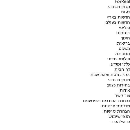
ForReal
מגזין השבוע
דעות
חדשות בארץ
חדשות בעולם
פוליטי
ביטחוני
חינוך
בריאות
משפט
תחבורה
פוליטי-מדיני
כללי ומידע
דף הבית
זמני כניסת וצאת שבת
מגזין השבוע
בחירות 2026
אודות
צור קשר
נבחרת הכתבים והפרשנים
מדיניות פרטיות
הצהרת נגישות
תנאי שימוש
כדאי
להכיר