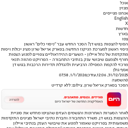
אוכל
מגזין
אנחנו מגייסים
English
X
חדשות
בארץ
צפו
הסוף להצפות בגוש דן? הסכר החדש עבר "ניסוי כלים" ראשון
ניסוי ראשון למערכת הניקוז החדשה בפארק אריאל שרון מציג יכולת ויסות
מתקדמת של נחל איילון • השערים ההידראוליים צפויים למנוע הצפות
חורף ולצמצם שיבושי ענק בנתיבי התחבורה • הפרויקט מהווה תנאי
מרכזי להקמת המסילה הרביעית ולהגדלת תדירות הרכבות בגוש דן
אסף גולן
31/12/2025, 12:06
,עודכן
1/1/2026, 07:58
0
השמעה
הסכר בפארק אריאל שרון. צילום: ללא קרדיט
לאחר הסערות האחרונות והגשמים העזים שהציפו מחדש את סוגיית
ההצפות בגוש דן, משרד התחבורה וחברת נתיבי ישראל מציגים התקדמות
משמעותית בפרויקט שאמור למנוע את שיבושי הענק בנתיבי איילון