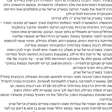
בעתיד. הסכר הנבנה במסגרת פרויקט "המסילה הרביעית באיילון" עבר
בשבועות האחרונים את שלב ההפעלה הראשונית, ובפעם הראשונה ניתן
היה לראות את מאגרי הניקוז בפארק אריאל שרון מתמלאים ואת הזרימה
המבוקרת מוזרמת לנחל איילון.
הסכר בפארק אריאל שרון // ללא קרדיט
ההפעלה התאפשרה לאחר השלמת התקנת מערך השערים במבנה הסכר -
אבן דרך הנדסית מרכזית בפרויקט הניקוז הלאומי. מדובר בהתקנת
מכלולים מכניים וחשמליים בתוך מבנה הבטון, שהופכים אותו מסכר
תכנוני לסכר מתפקד בפועל. השערים ההידראוליים יאפשרו שליטה
מדויקת בזרימת המים, צמצום רוחב תעלת האיילון, ופינוי שטח להוספת
מסילת רכבת נוספת בפרוזדור התחבורתי העמוס במדינה.
הסכר בפארק אריאל שרון משלב בין מאגרי מים לאורך הציר לבין ויסות
מבוקר של זרימת נחל איילון. באמצעות המערכת החדשה תוכל המדינה
לשלוט באופן מלא על הספיקה המוזרמת לתל אביב - עד תקרה של 150
מטרים מעוקבים לשנייה - הנתון שנחשב קריטי למניעת הצפות בנתיבי
איילון בימי חורף קיצוניים.
הסכר בפארק אריאל שרון,
הקמת הסכר מהווה תנאי הכרחי למימוש תוכנית המסילה הרביעית (תת"ל
33), שאושרה לאחרונה בוועדה לתשתיות לאומיות. התוכנית צפויה להגדיל
את תדירות הרכבות בפרוזדור איילון מכ-28 לכ-40 רכבות בשעה, אך
הצרת תעלת האיילון הנדרשת לכך אינה אפשרית ללא יכולת ויסות
השיטפונות באמצעות הסכר, ש"כולא" את מי החורף בפארק ומשחרר אותם
בהדרגה.
עם הסיום הצפוי של עבודות פשט ההצפה צפויים בפארק אריאל שרון
להכנס לפיתוח מואץ אשר בסופו יכלול שטח עצום בן 8,400 דונם ובו לצד