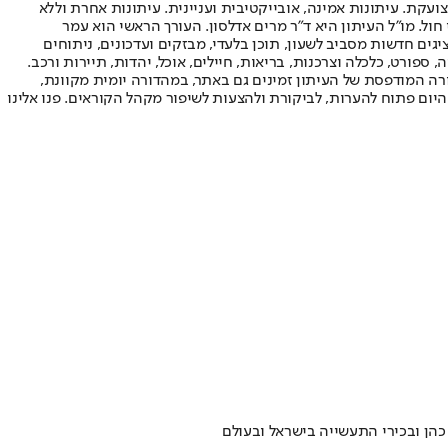
ועקת. עיתונות אמינה, אובייקטיבית ועניינית. עיתונות אחרת וללא
עור החשיפה הגבוה ביותר בימי חול. מו"ל העיתון היא ד"ר מרים אדלסון. העורך הראשי הוא עמר
 והעורך המייסד הוא עמוס רגב. אתרי האינטרנט של "ישראל היום" בעברית ובאנגלית, כמו כן היישומונים (אפליקציות) לאנדרואיד ול-iOS, מציגים חדשות מסביב לשעון, תוכן בלעדי, מבזקים ועדכונים, ניתוחים
, ספורט, כלכלה וצרכנות, בריאות, חיילים, אוכל, יהדות, תיירות ורכב.
דורה המודפסת של העיתון זמינים גם באתר, במהדורה יומית מקוונת,
היום פתוח להערות, לביקורת ולהצעות לשיפור מקהל הקוראים. פנו אלינו
כהן ובכירי התעשייה בישראל ובעולם