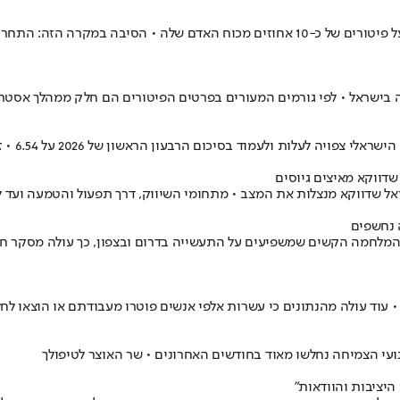
חברת סנטינל וואן מצטרפת לגל פיטורי העובדים בתעשיית הייטק והודיע על פיטורים של כ-10 אח
שדווקא מאיצים גיוסים
ות את המצב • מתחומי השיווק, דרך תפעול והטמעה ועד למפתחי AI - אלו החברות שמגייס
המלחמה הקשים שמשפיעים על התעשייה בדרום ובצפון, כך עולה מסקר חדש 
נועי הצמיחה נחלשו מאוד בחודשים האחרונים • שר האוצר לטיפולך
היציבות והוודאות"