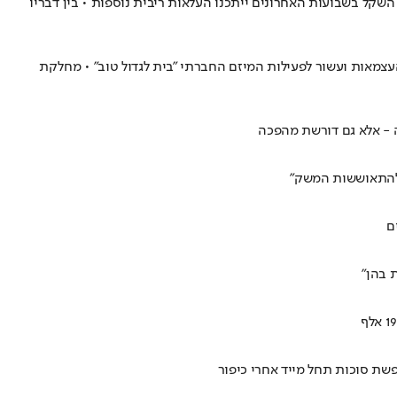
 הנגיד כי בשל הפיחות החד של השקל בשבועות האחרונים ייתכנו העלאות ריבית נוספות • בין דבריו
ם העצמאות ועשור לפעילות המיזם החברתי "בית לגדול טוב" • מחלקת
ה - אלא גם דורשת מהפכה
 בהן"
שת סוכות תחל מייד אחרי כיפור