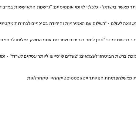
השוואה לעולם • "השלום עם האמירויות והירידה בסיכויים לבחירות מקטינ
• ברשות ציינו: "ניתן לומר בזהירות שמרבית ענפי המשק הצליחו להתמוד
תומכת ברשת הביטחון לעצמאים: "צעדים שיסייעו ליותר עסקים לשרוד" • ו
ת ממשלה
פתיחת חנויות
הייטק
סטטיסטיקה
היי-טק
חקלאות