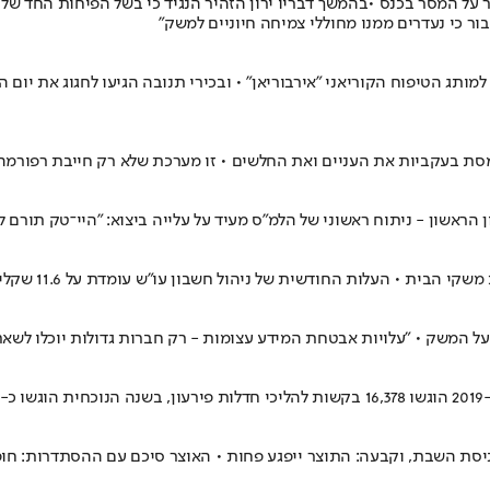
אמיר ירון, שבעבר ביקר את הרפורמה המשפטית בראיון ל-CNN, חזר על המסר בכנס •בהמשך דבריו ירון הזהיר
ר כי נעדרים ממנו מחוללי צמיחה חיוניים למשק"
 למותג הטיפוח הקוריאני "אירבוריאן" • ובכירי תנובה הגיעו לחגוג את יו
ומסת בעקביות את העניים ואת החלשים • זו מערכת שלא רק חייבת רפורמ
 המשק • "עלויות אבטחת המידע עצומות - רק חברות גדולות יוכלו לשאת
ף
יסת השבת, וקבעה: התוצר ייפגע פחות • האוצר סיכם עם ההסתדרות: חופ