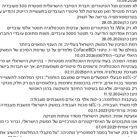
15.06.2026
לא מוגנים מגל הפיטורים: חברת הסייבר הישראלית מפטרת 300 מעובדיה
בטרנספורמציה בריאה של השוק
ניצן כהן
28.05.2026
לא רק Wix: גל הפיטורים נמשך, ענקית הטכנולוגיה תפטר אלפי עובדים
חברת אמדוקס הודיעה כי תפטר 3000 עובדים, מאות מתוכם עובדי החברה בישראל • לפי גורמים המעורים בפרטים הפיטורים הם חלק ממהלך אסטרטגי שמטרתו שמירה על מוביליות למול מהפכת הבינה המלאכותית
ניצן כהן
28.05.2026
רמת הסיכון של המשק הישראל בעלייה: זה הענף המאוים ביותר
בסולם של 1-10, נתוני CofaceBDi מלמדים על כך שרמת הסיכון של המשק הישראלי צפויה לעלות ולעמוד בסיכום הרבעון הראשון של 2026 על 6.54 • זאת לעומת רמת סיכון של 6.50 שהציגה הטבה קלה בסוף שנת 2025
היאלי יעקבי-הנדלסמן
10.03.2026
מגמה הפוכה: בעוד ענקיות הטכנולוגיה מפטרות - בהייטק הישראלי יש מי 
בענקיות הטכנולוגיה נרשמים גלי פיטורים משמעותיים, אך יש חברות בישראל שדווקא מנצל
מערכת טכנולוגיה ומדע היום
02.11.2025
"כ-60% מבעלי המפעלים מעידים שמצבם הוחמר": נזקי המלחמה לתעשייה נחשפים
מחסור בכוח אדם, ירידה בהכנסות וחרמות בינלאומיים הם רק חלק מנזקי 
רק בפיצויים, אלא גם בשיפור החינוך והשקעה בהון האנושי
ניצן כהן
11.12.2024
בעקבות המלחמה: כ-760 אלף בני אדם מושבתים מעבודה
לפי משרד העבודה, כ-18% מכוח העבודה במשק הישראלי מושבת מעבודה • עוד עולה מהנתונים כי עשרות אלפי אנשים פוטרו מעבודתם או הוצאו לחל"ת מאז החלה המלחמה
סוניה גורודיסקי
02.11.2023
אזעקת אמת: המשק הישראלי משדר אותות מצוקה
אנו מתבוננים על האינדיקטורים המרכזיים של המשק הישראלי, וברור כי מ
דובי אמיתי
07.09.2023
נגיד בנק ישראל במסר לסמוטריץ' ונתניהו: "על מקבלי ההחלטות להשיב את 