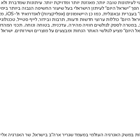
לעיתונות טובה יותר, מאוזנת יותר ומדויקת יותר. עיתונות שמדברת ולא צ
שלום. המהדורה המודפסת הראשונה פורסמה ב-30 ביולי 2007, וב-2010 הפך "ישראל היום" לעיתון הישראלי בעל שי
לחמנוביץ,
ל היום" כוללות ערוצי חדשות ודעות, תרבות ובידור, לייף סטייל, טכנולוגיה
ברית, במטרה לספק לגולשים חוויה מהירה, עדכנית, בטוחה ונוחה. תכני המה
ל היום" מציע לגולשי האתר הנחות ומבצעים על מוצרים ושירותים. ישראל 
ת במשק האנרגיה העולמי במעמד שגריר ארה"ב בישראל, שר האנרגיה אלי 