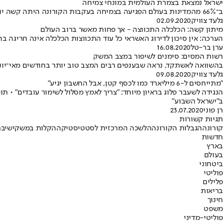
ישראל נמצאת בצמרת העולמית במונחי צמיחה
ב־66% מהמדינות בעולם הפגיעה בצמיחה בעקבות הקורונה היתה קשה יותר מאשר בישראל • כלכלני לאומי אופטימיים: "נרשמת התאוששות במרבית ענפי המשק"
גלעד צוויק
02.09.2020
מיתון קשה: הכלכלה התכווצה - אך פחות מאשר ברוב העולם
הערכה: אין סיכון לדירוג האשראי כל עוד התכווצות הכלכלה אינה חריגה ב
ערן בר-טל
16.08.2020
רשות המסים: סימנים לשיפור במצב המשק
בהשוואה לאשתקד, נראה שבענפים רבים המצב טוב יותר בחודשים מאי־יוני 
גלעד צוויק
09.08.2020
"מתייחסים ל-6 מיליארד כמו לכסף קטן, אבל החשבון יגיע"
הנגידה לשעבר פלוג בראיון מיוחד: "צריך לאמץ מסלול לשימור עובדים" • 
ב"ישראל השבוע"
רן פוני
23.07.2020
תגיות קשורות
קורונה
הגבלות הקורונה
הלשכה המרכזית לסטטיסטיקה
הקלות במשק
ישיב
חדשות
בארץ
בעולם
ביטחוני
פוליטי
פלילים
בריאות
חינוך
משפט
פוליטי-מדיני