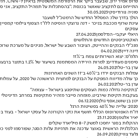
פרופ' 
התייחס גם לתקציב שאושר בכנסת :"בהסתכלות על תמהיל התקציב, אני סבו
סוניה גורודיסקי
30.05.2023
הולך בדרך שלו: המסלול החדש של הרמטכ"ל לשעבר
עינת שרוף מככבת בניכר • דנה גרוצקי הוסיפה ללו"ז הצפוף צילומי קמפיין
עסקים
היאלי יעקבי-הנדלסמן
27.04.2023
האקטיביסטים החדשים והתלושים
מנכ"לי הבנקים וההייטק, הציבור השבע של ישראל, מגינים על מערכת שר
דינה דיין
04.02.2023
הלמ"ס: יצוא השירותים צמח ב־11%
סימנים מעודדים: למרות הירידה המסתמנת בשיעור של 1.2% בתוצר ברבעון הראשון - ניתוח ראשוני של הלמ"ס מעיד על עלייה ביצוא: "היי־טק תורם להתאוששות המשק"
ערן בר-טל
24.05.2021
עמלות הבנקים ירדו ב־40% ב־11 השנים האחרונות
כך עולה מדיווח המפקח על הבנקים למחצית הראשונה של 2020, על עמלות משקי הבית • העלות החודשית של ניהול חשבון עו"ש עומדת על 11.6 שקלים
ערן בר-טל
24.02.2021
"בתקיפה גדולה כמות העסקים שתיפגע בישראל - עצומה"
בעקבות תקיפת שירביט, מומחה סייבר מזהיר מתקיפות במרחב הדיגיטלי על
ינון בן שושן
,
אסף גולן
06.12.2020
2020: עלייה של 40% בפשיטות הרגל
דו"ח האפוטרופוס הכללי חושף את נזקי הקורונה על עסקי ישראל • בעוד ב-2019 הוגשו 16,378 בקשות להליכי חדלות פירעון, בשנה הנוכחית הוגשו כ-19 אל
יאיר אלטמן
23.11.2020
ההקלות בסגר יחסכו למשק 8-7 מיליארד שקלים
הכלכלנית הראשית באוצר עדכנה את תחזיות עלות הסגר, שפורסמו לפני כנ
גלעד צוויק
26.09.2020