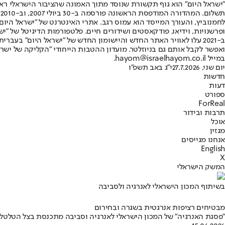
"ישראל היום" הוא גוף תקשורת שנוסד מתוך האמונה שהציבור הישראלי ראוי 
ת
ופרשנויות, וידיאו, פודקאסטים ושידורים חיים. פלטפורמות הדיגיטל של "ישרא
ב-2021 עלו לאוויר האתר החדש והיישומון החדש של "ישראל היום" בע
ואפשר לקבל אותם גם בניוזלטר. מועדון ההטבות הייחודי "הקליקה של ישרא
במייל hayom@israelhayom.co.il.
יום שני, 27.7.2026
י"ג באב תשפ"ו
חדשות
דעות
ספורט
ForReal
תרבות ובידור
אוכל
מגזין
אנחנו מגייסים
English
X
המשק הישראלי
בשיתוף המכון הישראלי לאנרגיה ולסביבה
מבטיחים רציפות אנרגטית בשגרה ובחירום
"פסגת האנרגיה" של המכון הישראלי לאנרגיה וסביבה מתכנסת בצל הטלטלו