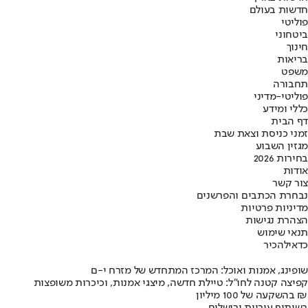
חדשות בעולם
פוליטי
ביטחוני
חינוך
בריאות
משפט
תחבורה
פוליטי-מדיני
כללי ומידע
דף הבית
זמני כניסת וצאת שבת
מגזין השבוע
בחירות 2026
אודות
צור קשר
נבחרת הכתבים והפרשנים
מדיניות פרטיות
הצהרת נגישות
תנאי שימוש
כדאי
להכיר
שופינג, אמנות ואוכל: המרכז המתחדש של מזרח י-ם
קפיצה קטנה לחו"ל: טיילת חדשה, מיצגי אמנות, וכיכרות משופצות
בהשקעה של 100 מיליון ₪