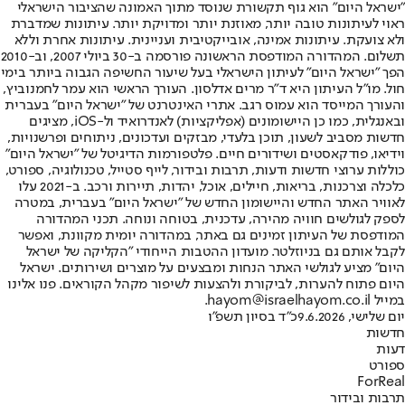
"ישראל היום" הוא גוף תקשורת שנוסד מתוך האמונה שהציבור הישראלי
ראוי לעיתונות טובה יותר, מאוזנת יותר ומדויקת יותר. עיתונות שמדברת
ולא צועקת. עיתונות אמינה, אובייקטיבית ועניינית. עיתונות אחרת וללא
תשלום. המהדורה המודפסת הראשונה פורסמה ב-30 ביולי 2007, וב-2010
הפך "ישראל היום" לעיתון הישראלי בעל שיעור החשיפה הגבוה ביותר בימי
חול. מו"ל העיתון היא ד"ר מרים אדלסון. העורך הראשי הוא עמר לחמנוביץ,
והעורך המייסד הוא עמוס רגב. אתרי האינטרנט של "ישראל היום" בעברית
ובאנגלית, כמו כן היישומונים (אפליקציות) לאנדרואיד ול-iOS, מציגים
חדשות מסביב לשעון, תוכן בלעדי, מבזקים ועדכונים, ניתוחים ופרשנויות,
וידיאו, פודקאסטים ושידורים חיים. פלטפורמות הדיגיטל של "ישראל היום"
כוללות ערוצי חדשות ודעות, תרבות ובידור, לייף סטייל, טכנולוגיה, ספורט,
כלכלה וצרכנות, בריאות, חיילים, אוכל, יהדות, תיירות ורכב. ב-2021 עלו
לאוויר האתר החדש והיישומון החדש של "ישראל היום" בעברית, במטרה
לספק לגולשים חוויה מהירה, עדכנית, בטוחה ונוחה. תכני המהדורה
המודפסת של העיתון זמינים גם באתר, במהדורה יומית מקוונת, ואפשר
לקבל אותם גם בניוזלטר. מועדון ההטבות הייחודי "הקליקה של ישראל
היום" מציע לגולשי האתר הנחות ומבצעים על מוצרים ושירותים. ישראל
היום פתוח להערות, לביקורת ולהצעות לשיפור מקהל הקוראים. פנו אלינו
במייל hayom@israelhayom.co.il.
יום שלישי, 9.6.2026
כ"ד בסיון תשפ"ו
חדשות
דעות
ספורט
ForReal
תרבות ובידור