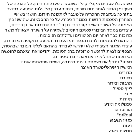
כשהוגבלו עסקים מקבלי קהל וכשנסגרה מערכת החינוך. כל הארכה של
משך זמן הסגר לאחר תום סוכות, תחייב עדכון של עלות הפגיעה בתוצר.
בתוך כך, בעקבות ההכרזה על מעבר למתכונת חירום, הושגו בשישי
האחרון הסכמות חדשות במגזר הציבורי. על פי ההסכמות, שהושגו בין
הממונה על השכר באוצר קובי בר־נתן ויו"ר ההסתדרות ארנון בר־דוד,
עובדים במגזר הציבורי שאינם חיוניים לשמירה על השגרה ייצאו לחופשה
מרוכזת כבר לאחר יום הכיפורים ועד לתום חג סוכות.
בהתאם להסכמות ולנוכח מספר ימי העבודה המועט בתקופה המדוברת,
עובדי המגזר הציבורי שלא יידרשו לעבודה בהתאם לכללי העובד שבהסדר,
הצפויים לצאת לחופשה מרוכזת בחג הסוכות, יקדימו את יציאתם לחופשה
המרוכזת שתחל מייד עם צאת יום הכיפורים.
טעינו? נתקן! אם מצאתם טעות בכתבה, נשמח שתשתפו אותנו
המשק הישראלי
משרד האוצר
מדורים
ספורט
תרבות ובידור
לייף סטייל
אוכל
תיירות
טכנולוגיה ומדע
הורוסקופ
ForReal
מגזין השבוע
דעות
חדשות בארץ