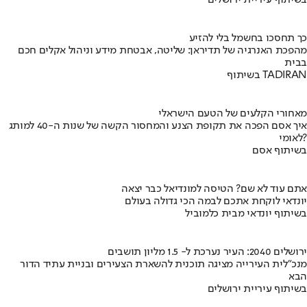
בשיתוף עיריית ירושלים
כך תחסכו בחשמל בלי להזיע
מהפכת האנרגיה של תדיראן: שליטה, אבטחת מידע וניהול אקלים חכם
בבית
בשיתוף TADIRAN
מאחורי הקלעים של הטעם הישראלי
איך אסם הפכה את תקופת הצנע והמחסור הקשה של שנות ה-40 למותג
לאומי?
בשיתוף אסם
אתם עוד לא שם? הטיסה למונדיאל כבר יצאה
יונדאי לוקחת אתכם לבמה הכי גדולה בעולם
בשיתוף יונדאי מבית כלמוביל
ירושלים 2040: העיר נערכת ל- 1.5 מליון תושבים
מנכ"לית העירייה מציגה תוכנית להשארת הצעירים ובניית עתיד הדור
הבא
בשיתוף עיריית ירושלים