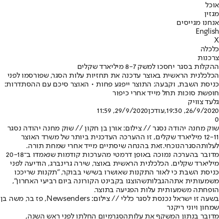
אוכל
מגזין
אנחנו מגייסים
English
X
כלכלה
צרכנות
ההקלות בסגר יחסכו למשק 8-7 מיליארד שקלים
הכלכלנית הראשית באוצר עדכנה את תחזיות עלות הסגר, שפורסמו לפני
כניסת השבת, וקבעה: התוצר ייפגע פחות • האוצר סיכם עם ההסתדרות:
חופשת סוכות תחל מייד אחרי כיפור
גלעד צוויק
26/9/2020, 19:30
,עודכן
29/9/2020, 11:59
0
שוק מחנה יהודה נסגר // צילום: אורן בן חקון // שוק מחנה יהודה נסגר
12-11 מיליארד שקלים, זו ההערכה העדכנית ביותר של משרד האוצר
לעלות
הסגר
הנוכחי.זאת בהנחה שיסתיים מייד אחרי שמחת תורה.
מדובר בהערכה נמוכה באופן דרמטי מהערכות קודמות שנאמדו ב־20-18
מיליארד שקלים. הכלכלנית הראשית באוצר, שירה גרינברג, הודיעה לפני
כניסת השבת כי לאור התקנות שאושרו בשישי בבוקר, "תקנות שריככו
משמעותית את
ההגבלות
שהוצגו בקבינט הקורונה ביום רביעי האחרון",
הופחתה משמעותית עלות הפגיעה בתוצר.
בשעה זו ישראל נכנסת לסגר כללי // צילום: Newsenders, פז בר, משה בן
שמחון ויוני ריקנר
מדובר בנתון המשקף את עלות
הסגר
מיום החלתו לפני ראש השנה,