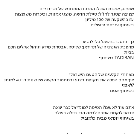
שופינג, אמנות ואוכל: המרכז המתחדש של מזרח י-ם
קפיצה קטנה לחו"ל: טיילת חדשה, מיצגי אמנות, וכיכרות משופצות
בהשקעה של 100 מיליון ₪
בשיתוף עיריית ירושלים
כך תחסכו בחשמל בלי להזיע
מהפכת האנרגיה של תדיראן: שליטה, אבטחת מידע וניהול אקלים חכם
בבית
בשיתוף TADIRAN
מאחורי הקלעים של הטעם הישראלי
איך אסם הפכה את תקופת הצנע והמחסור הקשה של שנות ה-40 למותג
לאומי?
בשיתוף אסם
אתם עוד לא שם? הטיסה למונדיאל כבר יצאה
יונדאי לוקחת אתכם לבמה הכי גדולה בעולם
בשיתוף יונדאי מבית כלמוביל