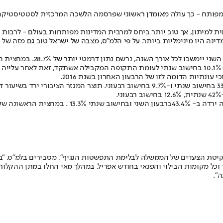
פותח - כך עולה מאומדן ראשוני שפרסמה הלשכה המרכזית לסטטיסטיקה. 
 שההגבלות על המשק במדינה היו מינימליות ביותר. על פי הלמ"ס, מצבה של ישראל טוב ג
בחישוב שנתי, המתבסס על ההנ
ונתיות הדומה לזו של הרבעון האחרון בשנת 2016.
נת 2020 נגרמה ממשבר הקורונה ומנקיטת הצעדים של הממשלה לבלימת התפשטות הנגיף", מס
ך וכל מקומות הבילוי והפנאי בחודש אפריל. במהלך מאי החלו במתן ההקלות
".