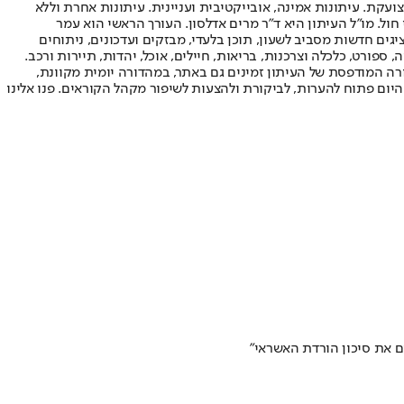
ועקת. עיתונות אמינה, אובייקטיבית ועניינית. עיתונות אחרת וללא
עור החשיפה הגבוה ביותר בימי חול. מו"ל העיתון היא ד"ר מרים אדלסון. העורך הראשי הוא עמר
 והעורך המייסד הוא עמוס רגב. אתרי האינטרנט של "ישראל היום" בעברית ובאנגלית, כמו כן היישומונים (אפליקציות) לאנדרואיד ול-iOS, מציגים חדשות מסביב לשעון, תוכן בלעדי, מבזקים ועדכונים, ניתוחים
, ספורט, כלכלה וצרכנות, בריאות, חיילים, אוכל, יהדות, תיירות ורכב.
דורה המודפסת של העיתון זמינים גם באתר, במהדורה יומית מקוונת,
היום פתוח להערות, לביקורת ולהצעות לשיפור מקהל הקוראים. פנו אלינו
ים את סיכון הורדת האשראי"