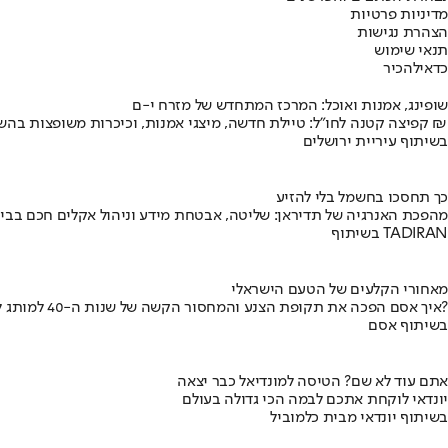
מדיניות פרטיות
הצהרת נגישות
תנאי שימוש
כדאי
להכיר
שופינג, אמנות ואוכל: המרכז המתחדש של מזרח י-ם
קפיצה קטנה לחו"ל: טיילת חדשה, מיצגי אמנות, וכיכרות משופצות בהשקעה של 100 מיליון ₪
בשיתוף עיריית ירושלים
כך תחסכו בחשמל בלי להזיע
מהפכת האנרגיה של תדיראן: שליטה, אבטחת מידע וניהול אקלים חכם בבי
בשיתוף TADIRAN
מאחורי הקלעים של הטעם הישראלי
איך אסם הפכה את תקופת הצנע והמחסור הקשה של שנות ה-40 למותג לאומי?
בשיתוף אסם
אתם עוד לא שם? הטיסה למונדיאל כבר יצאה
יונדאי לוקחת אתכם לבמה הכי גדולה בעולם
בשיתוף יונדאי מבית כלמוביל