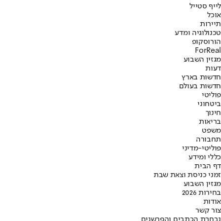
לייף סטייל
אוכל
תיירות
טכנולוגיה ומדע
הורוסקופ
ForReal
מגזין השבוע
דעות
חדשות בארץ
חדשות בעולם
פוליטי
ביטחוני
חינוך
בריאות
משפט
תחבורה
פוליטי-מדיני
כללי ומידע
דף הבית
זמני כניסת וצאת שבת
מגזין השבוע
בחירות 2026
אודות
צור קשר
נבחרת הכתבים והפרשנים