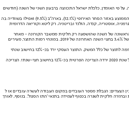
על פי האומדן, כלכלת ישראל התכווצה ברבעון השני של השנה (חודשים
מדובר בנתון הנמוך ביותר מזה לפחות 40 שנה, שגם הכניס את ישראל רשמית למיתון, אך טוב יותר ביחס למרבית המדינות מפותחות בעולם - לרבות הממוצע באזור הסחר האירופי (12.1%), בארה"ב (9.5%) ואפילו בשוודיה בה
ם מזה של גרמניה, אוסטריה, קנדה, הולנד ובריטניה. רק ליטא וקוריאה הדרומית
חה כי ההגבלות שהוטלו על המשק ברבעון השני יימשכו לכל אורך השנה, נרשם נתון דרמטי יותר של 28.7%. במחצית הראשונה של השנה שהושפעה רק חלקית ממשבר הקורונה - מאחר
שההשפעה ניכרת בעיקר החל מחודש מרץ - ירד התוצר המקומי הגולמי ב-10.1% בחישוב שנתי לעומת התקופה המקבילה אשתקד, זאת לאחר עלייה של 3.4% בחצי השנה האחרונה של 2019. במונחי רמות התוצר, מעירים
בניכוי תוצר שירותי הדיור ותוצר המגזר הציבורי, ירד התמ"ג ברבעון ב-33.4% בחישוב שנתי ו-9.7% בחישוב רבעוני. תוצר המגזר הציבורי ירד בשיעור דומה לתוצר של כלל המשק. התוצר העסקי ירד בכ-12% בחישוב שנתי
ההוצאה לצריכה פרטית שנפגעה בצורה משמעותית ביותר ממשבר הקורונה ירדה ב- 43.4%ברבעון השני ובחישוב שנתי 13.3% . במחצית הראשונה של שנת 2020 ירדה הצריכה הפרטית בכ-12% בחישוב חצי-שנתי. הצריכה
בירים בלמ"ס. "בין הצעדים: הגבלת מספר העובדים במקום העבודה לעשרה עובדים או ל
 ובחזרה חלקית לשגרה בכפוף לעמידה בתנאי 'התו הסגול'. בנוסף, לאורך