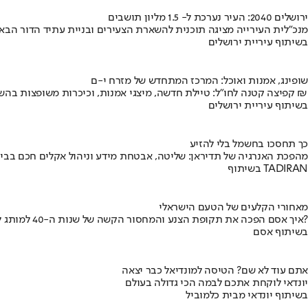
ירושלים 2040: העיר נערכת ל- 1.5 מליון תושבים
מנכ"לית העירייה מציגה תוכנית להשארת הצעירים ובניית עתיד הדור הבא
בשיתוף עיריית ירושלים
שופינג, אמנות ואוכל: המרכז המתחדש של מזרח י-ם
קפיצה קטנה לחו"ל: טיילת חדשה, מיצגי אמנות, וכיכרות משופצות בהשקעה של 100 מיליון ₪
בשיתוף עיריית ירושלים
כך תחסכו בחשמל בלי להזיע
מהפכת האנרגיה של תדיראן: שליטה, אבטחת מידע וניהול אקלים חכם בבי
בשיתוף TADIRAN
מאחורי הקלעים של הטעם הישראלי
איך אסם הפכה את תקופת הצנע והמחסור הקשה של שנות ה-40 למותג לאומי?
בשיתוף אסם
אתם עוד לא שם? הטיסה למונדיאל כבר יצאה
יונדאי לוקחת אתכם לבמה הכי גדולה בעולם
בשיתוף יונדאי מבית כלמוביל