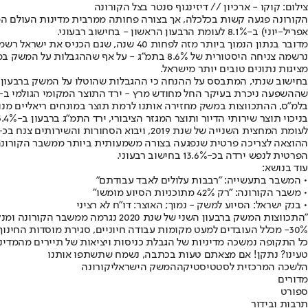
צילום: קוקו - ארכיון // דיזינגוף סנטר בצל הקורונה
הקורונה פגעה קשות בכלכלה, אך בצורה פחותה ממרבית מדינות העולם המ
אפריל-יוני) ב-8.1% לעומת הרבעון הראשון - בחישוב רבעוני.
נרשמה צניחה היסטורית של 8.6% בתמ"ג - על אף
מציגות נתונים טובים יותר מישראל.
בלמ"ס, ההתכווצות במשק מחזירה אותנו לרמת תוצר במונחים ריאליים מנוכי ע
לעומת המחצית השנייה של שנת 2019, ויבוא הסחורות והשירותים צנח בכ-42% שנתית, 12.6% בחישוב רבעוני.
הפרטית לנפש ירדה בכ-13.6% בחישוב רבעוני.
עוד בנושא:
• המשבר בתעשייה: "רבבות עלולים לאבד עבודתם"
• משבר הקורונה: "רק 42% מתוכניות הסיוע מומשו"
• בנק ישראל: הסיוע למשק - נמוך; האוצר: דו"ח לא רציני
"התכווצות המשק ברבעון השני של ש
30%- מכלל העובדים למעט מקומות עבודה חיוניים, סגירת מוסדות החינו
כל התקופה נמשכה מדיניות של הגבלת כניסות ויציאות של תיירים מהמדינה
טעינו? נתקן! אם מצאתם טעות בכתבה, נשמח שתשתפו אותנו
הלשכה המרכזית לסטטיסטיקה
המשק הישראלי
קורונה
מדורים
ספורט
תרבות ובידור