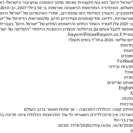
"ישראל היום" הוא גוף תקשורת שנוסד מתוך האמונה שהציבור הישראלי ראוי 
ת
ופרשנויות, וידיאו, פודקאסטים ושידורים חיים. פלטפורמות הדיגיטל של "ישרא
ב-2021 עלו לאוויר האתר החדש והיישומון החדש של "ישראל היום" בע
ואפשר לקבל אותם גם בניוזלטר. מועדון ההטבות הייחודי "הקליקה של ישרא
במייל hayom@israelhayom.co.il.
יום שלישי, 9.6.2026
כ"ד בסיון תשפ"ו
חדשות
דעות
ספורט
ForReal
תרבות ובידור
אוכל
מגזין
אנחנו מגייסים
English
X
כלכלה
צרכנות
מיתון קשה: הכלכלה התכווצה - אך פחות מאשר ברוב העולם
הערכה: אין סיכון לדירוג האשראי כל עוד התכווצות הכלכלה אינה חריגה ב
ערן בר-טל
16/8/2020, 14:04
,עודכן
17/8/2020, 20:20
0