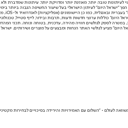
לעיתונות טובה יותר, מאוזנת יותר ומדויקת יותר. עיתונות שמדברת ולא צ
שלום. המהדורה המודפסת הראשונה פורסמה ב-30 ביולי 2007, וב-2010 הפך "ישראל היום" לעיתון הישראלי בעל שי
לחמנוביץ,
ל היום" כוללות ערוצי חדשות ודעות, תרבות ובידור, לייף סטייל, טכנולוגיה
ברית, במטרה לספק לגולשים חוויה מהירה, עדכנית, בטוחה ונוחה. תכני המה
ל היום" מציע לגולשי האתר הנחות ומבצעים על מוצרים ושירותים. ישראל 
השוואה לעולם • "השלום עם האמירויות והירידה בסיכויים לבחירות מקטינ