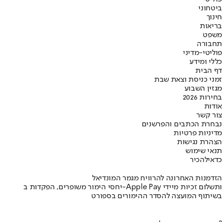
ביטחוני
חינוך
בריאות
משפט
תחבורה
פוליטי-מדיני
כללי ומידע
דף הבית
זמני כניסת וצאת שבת
מגזין השבוע
בחירות 2026
אודות
צור קשר
נבחרת הכתבים והפרשנים
מדיניות פרטיות
הצהרת נגישות
תנאי שימוש
כדאי
להכיר
הזדמנות האחרונה להרוויח מגמר המונדיאל
יחסי הימור משופרים, הפקדות ב-Apple Pay ותשלום זכיות מיידי
בשיתוף המועצה להסדר ההימורים בספורט