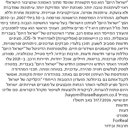
"ישראל היום" הוא גוף תקשורת שנוסד מתוך האמונה שהציבור הישראלי
ראוי לעיתונות טובה יותר, מאוזנת יותר ומדויקת יותר. עיתונות שמדברת
ולא צועקת. עיתונות אמינה, אובייקטיבית ועניינית. עיתונות אחרת וללא
תשלום. המהדורה המודפסת הראשונה פורסמה ב-30 ביולי 2007, וב-2010
הפך "ישראל היום" לעיתון הישראלי בעל שיעור החשיפה הגבוה ביותר בימי
חול. מו"ל העיתון היא ד"ר מרים אדלסון. העורך הראשי הוא עמר לחמנוביץ,
והעורך המייסד הוא עמוס רגב. אתרי האינטרנט של "ישראל היום" בעברית
ובאנגלית, כמו כן היישומונים (אפליקציות) לאנדרואיד ול-iOS, מציגים
חדשות מסביב לשעון, תוכן בלעדי, מבזקים ועדכונים, ניתוחים ופרשנויות,
וידיאו, פודקאסטים ושידורים חיים. פלטפורמות הדיגיטל של "ישראל היום"
כוללות ערוצי חדשות ודעות, תרבות ובידור, לייף סטייל, טכנולוגיה, ספורט,
כלכלה וצרכנות, בריאות, חיילים, אוכל, יהדות, תיירות ורכב. ב-2021 עלו
לאוויר האתר החדש והיישומון החדש של "ישראל היום" בעברית, במטרה
לספק לגולשים חוויה מהירה, עדכנית, בטוחה ונוחה. תכני המהדורה
המודפסת של העיתון זמינים גם באתר, במהדורה יומית מקוונת, ואפשר
לקבל אותם גם בניוזלטר. מועדון ההטבות הייחודי "הקליקה של ישראל
היום" מציע לגולשי האתר הנחות ומבצעים על מוצרים ושירותים. ישראל
היום פתוח להערות, לביקורת ולהצעות לשיפור מקהל הקוראים. פנו אלינו
במייל hayom@israelhayom.co.il.
יום שישי, 17.7.2026
ג' באב תשפ"ו
חדשות
דעות
ספורט
ForReal
תרבות ובידור