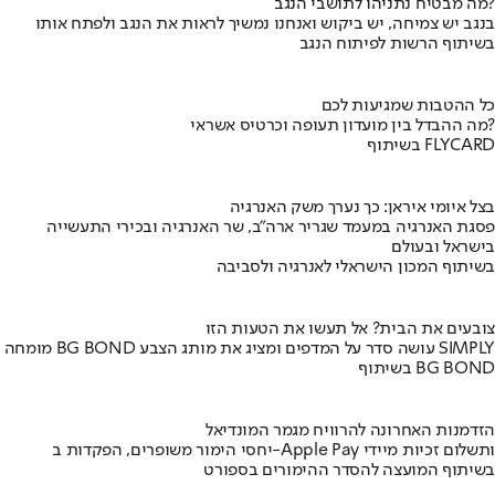
מה מבטיח נתניהו לתושבי הנגב?
בנגב יש צמיחה, יש ביקוש ואנחנו נמשיך לראות את הנגב ולפתח אותו
בשיתוף הרשות לפיתוח הנגב
כל ההטבות שמגיעות לכם
מה ההבדל בין מועדון תעופה וכרטיס אשראי?
בשיתוף FLYCARD
בצל איומי איראן: כך נערך משק האנרגיה
פסגת האנרגיה במעמד שגריר ארה"ב, שר האנרגיה ובכירי התעשייה
בישראל ובעולם
בשיתוף המכון הישראלי לאנרגיה ולסביבה
צובעים את הבית? אל תעשו את הטעות הזו
מומחה BG BOND עושה סדר על המדפים ומציג את מותג הצבע SIMPLY
בשיתוף BG BOND
הזדמנות האחרונה להרוויח מגמר המונדיאל
יחסי הימור משופרים, הפקדות ב-Apple Pay ותשלום זכיות מיידי
בשיתוף המועצה להסדר ההימורים בספורט