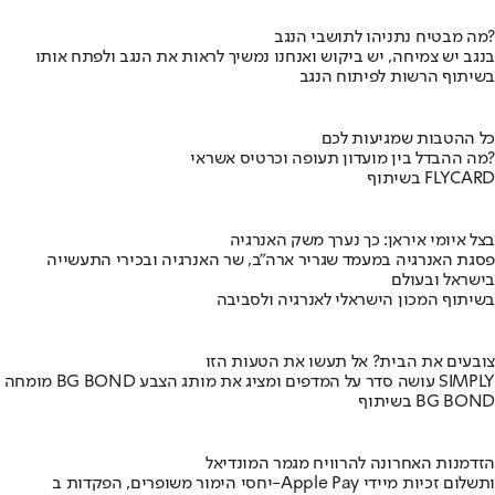
מה מבטיח נתניהו לתושבי הנגב?
בנגב יש צמיחה, יש ביקוש ואנחנו נמשיך לראות את הנגב ולפתח אותו
בשיתוף הרשות לפיתוח הנגב
כל ההטבות שמגיעות לכם
מה ההבדל בין מועדון תעופה וכרטיס אשראי?
בשיתוף FLYCARD
בצל איומי איראן: כך נערך משק האנרגיה
פסגת האנרגיה במעמד שגריר ארה"ב, שר האנרגיה ובכירי התעשייה
בישראל ובעולם
בשיתוף המכון הישראלי לאנרגיה ולסביבה
צובעים את הבית? אל תעשו את הטעות הזו
מומחה BG BOND עושה סדר על המדפים ומציג את מותג הצבע SIMPLY
בשיתוף BG BOND
הזדמנות האחרונה להרוויח מגמר המונדיאל
יחסי הימור משופרים, הפקדות ב-Apple Pay ותשלום זכיות מיידי