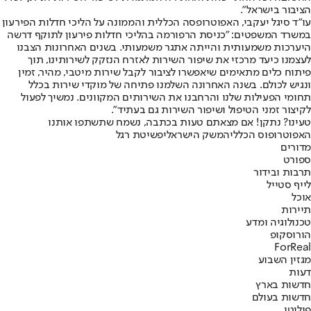
הציבור בישראל".
עו"ד סיגל יעקבי, האפוטרופסה הכללית והממונה על הליכי חדלות הפירעון
במשרד המשפטים: "כניסת הרפורמה בהליכי חדלות פירעון לתוקף דרשה
היערכות משמעותית והייתה אתגר משמעותי. בשנים האחרונות הצבנו
לעצמנו כיעד מרכזי את שיפור השירות לאזרח הנזקק לשירותינו, תוך
פיתוח כלים מתאימים שיאפשרו לציבור לקבל שירות מיטבי, מהיר, זמין
ונגיש לכולם. בשנה האחרונה השלמנו פתיחה של מוקדי שירות בכלל
תחומי הפעילות שלנו והרחבנו את השירותים המקוונים. נמשיך לפעול
לקיצור זמני הטיפול ושיפור השירות גם בעתיד".
טעינו? נתקן! אם מצאתם טעות בכתבה, נשמח שתשתפו אותנו
האפוטרופוס הכללי
המשק הישראלי
פשיטת רגל
מדורים
ספורט
תרבות ובידור
לייף סטייל
אוכל
תיירות
טכנולוגיה ומדע
הורוסקופ
ForReal
מגזין השבוע
דעות
חדשות בארץ
חדשות בעולם
פוליטי