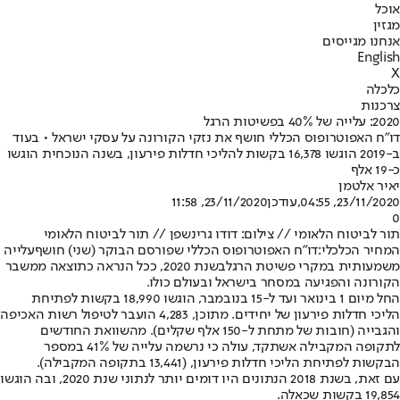
אוכל
מגזין
אנחנו מגייסים
English
X
כלכלה
צרכנות
2020: עלייה של 40% בפשיטות הרגל
דו"ח האפוטרופוס הכללי חושף את נזקי הקורונה על עסקי ישראל • בעוד
ב-2019 הוגשו 16,378 בקשות להליכי חדלות פירעון, בשנה הנוכחית הוגשו
כ-19 אלף
יאיר אלטמן
23/11/2020, 04:55
,עודכן
23/11/2020, 11:58
0
תור לביטוח הלאומי // צילום: דודו גרינשפן // תור לביטוח הלאומי
המחיר הכלכלי:
דו"ח האפוטרופוס הכללי שפורסם הבוקר (שני) חושף
עלייה
משמעותית במקרי פשיטת הרגל
בשנת 2020, ככל הנראה כתוצאה ממשבר
הקורונה והפגיעה במסחר בישראל ובעולם כולו.
החל מיום 1 בינואר ועד ל-15 בנובמבר, הוגשו 18,990 בקשות לפתיחת
הליכי חדלות פירעון של יחידים. מתוכן, 4,283 הועבר לטיפול רשות האכיפה
והגבייה (חובות של מתחת ל-150 אלף שקלים). מהשוואת החודשים
לתקופה המקבילה אשתקד, עולה כי נרשמה עלייה של 41% במספר
הבקשות לפתיחת הליכי חדלות פירעון, (13,441 בתקופה המקבילה).
עם זאת, בשנת 2018 הנתונים היו דומים יותר לנתוני שנת 2020, ובה הוגשו
19,854 בקשות שכאלה.