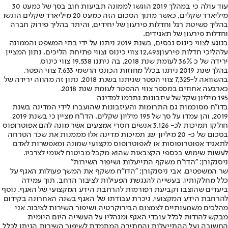
עוד עולה כי במהלך 2019 הוגשו לממונה תביעות חוב בסך של כמעט 30
מיליארד שקלים, כאשר מתוך הסכום הזה כמעט 20 מיליארד שקלים הוגשו
בהליך פשיטת רגל וחדלות פירעון של יחידים, והיתר בהליך פירוק חברה
וחדלות פירעון של תאגידים.
בנוגע לצווי כינוס נכסים, בשנת 2019 ניתנו על ידי בתי המשפט והממונה
על
הליכי חדלות פירעון
12,495 צווי כינוס וצווי פתיחת הליכים, נתון המציין
ירידה של כ 36% לעומת שנת 2018, בה ניתנו 19,538 צווי כינוס.
בהלך שנת 2019 ניתנו בכלל מחוזות הכונס הרשמי 7,633 צווי הפטר,
בהשוואה ל-7,325 צווי הפטר שניתנו בשנת 2018. נתון זה מהווה ירידה של
כארבעה אחוזים במספר צווי ההפטר לעומת שנת 2018.
195 מיליון שקל של עיזבונות נתרמו למדינה
בדו"ח מסוכמות גם התרומות והעיזבונות שהועברו לידי המדינה בשנת
2019, והן עמדו על סך של 195 מיליון שקלים. הדו"ח מציין כי בשנת 2019
חולקו תמיכות לכ- 3,126 אנשים חסרי אמצעים אשר מונה להם אפוטרופוס
בסכום של כ- 20 מיליון ₪. תמיכות מדינה אלו מממנות את שכר הטרחה
לתאגיד אפוטרופוסות או לאפוטרופוס מקצועי שמונה ומאפשרות לאדם
לעשות שימוש בכספי הקצבאות שהוא מקבל מביטוח לאומי לצרכיו.
ניסנקורן: "הדו"ח משקף התייעלות ושיפור השירות"
שר המשפטים, אבי ניסנקורן: "הדו"ח משקף את המשך פעולות האגף על
כלל מחלקותיו, בעשייה להנגשת הפעילות לציבור הרחב, תוך עמידה
ביעדים שהוצבו וקביעת רפורמות להרחבת הידע המקצועי של האגף. נוסף
להרחבת הידע המקצועי, ניכרת עבודתו של האגף בשנה האחרונה בקידום
מהלכים משמעותיים לצמצום הבירוקרטיה ושיפור השירות לציבור. אני
מבקש להודות לכלל עובדי האגף ומנהליו על העשייה היום היומית
החשובה ועל ההתייעלות והחתירה המתמדת לשיפור השירות הניתן לכלל