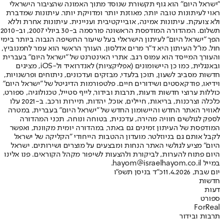
"ישראל היום" הוא גוף תקשורת שנוסד מתוך האמונה שהציבור הישראלי
ראוי לעיתונות טובה יותר, מאוזנת יותר ומדויקת יותר. עיתונות שמדברת
ולא צועקת. עיתונות אמינה, אובייקטיבית ועניינית. עיתונות אחרת וללא
תשלום. המהדורה המודפסת הראשונה פורסמה ב-30 ביולי 2007, וב-2010
הפך "ישראל היום" לעיתון הישראלי בעל שיעור החשיפה הגבוה ביותר בימי
חול. מו"ל העיתון היא ד"ר מרים אדלסון. העורך הראשי הוא עמר לחמנוביץ,
והעורך המייסד הוא עמוס רגב. אתרי האינטרנט של "ישראל היום" בעברית
ובאנגלית, כמו כן היישומונים (אפליקציות) לאנדרואיד ול-iOS, מציגים
חדשות מסביב לשעון, תוכן בלעדי, מבזקים ועדכונים, ניתוחים ופרשנויות,
וידיאו, פודקאסטים ושידורים חיים. פלטפורמות הדיגיטל של "ישראל היום"
כוללות ערוצי חדשות ודעות, תרבות ובידור, לייף סטייל, טכנולוגיה, ספורט,
כלכלה וצרכנות, בריאות, חיילים, אוכל, יהדות, תיירות ורכב. ב-2021 עלו
לאוויר האתר החדש והיישומון החדש של "ישראל היום" בעברית, במטרה
לספק לגולשים חוויה מהירה, עדכנית, בטוחה ונוחה. תכני המהדורה
המודפסת של העיתון זמינים גם באתר, במהדורה יומית מקוונת, ואפשר
לקבל אותם גם בניוזלטר. מועדון ההטבות הייחודי "הקליקה של ישראל
היום" מציע לגולשי האתר הנחות ומבצעים על מוצרים ושירותים. ישראל
היום פתוח להערות, לביקורת ולהצעות לשיפור מקהל הקוראים. פנו אלינו
במייל hayom@israelhayom.co.il.
יום שבת, 11.4.2026
כ"ד בניסן תשפ"ו
חדשות
דעות
ספורט
ForReal
תרבות ובידור