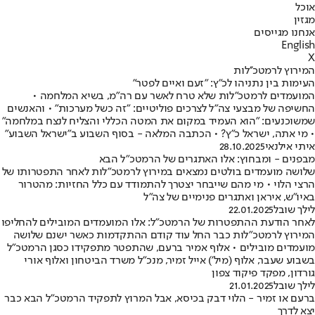
אוכל
מגזין
אנחנו מגייסים
English
X
המירוץ לרמטכ''לות
העימות בין נתניהו לכ"ץ: "זעם ואיים לפטר"
המועמדים לרמטכ"לות שלא טרח לאשר עם רה"מ, בשיא המלחמה •
החשיפה של מבצעי צה"ל לצרכים פוליטיים: "זה כשל מערכות" • והאנשים
שמשוכנעים: "הוא העמיד במקום את המטה הכללי והצליח לנצח במלחמה"
• מי אתה, ישראל כ"ץ? • הכתבה המלאה - בסוף השבוע ב"ישראל השבוע"
איתי אילנאי
28.10.2025
מבפנים - ומבחוץ: אלו האתגרים של הרמטכ"ל הבא
שלושה מועמדים בולטים נמצאים במירוץ לרמטכ"לות לאחר התפטרותו של
הרצי הלוי • מי מהם שייבחר יצטרך להתמודד עם כלל החזיות: מהטרור
באיו"ש, איראן ואתגרים פנימיים של צה"ל
לילך שובל
22.01.2025
לאחר הודעת ההתפטרות של הרמטכ"ל: אלו המועמדים המובילים להחליפו
המירוץ לרמטכ"לות כבר החל עוד קודם ההתקדמות כאשר ישנם שלושה
מועמדים מובילים • אלוף אמיר ברעם, שהתפטר מתפקידו כסגן הרמטכ"ל
בשבוע שעבר, אלוף (מיל') אייל זמיר, מנכ"ל משרד הביטחון ואלוף אורי
גורדון, מפקד פיקוד צפון
לילך שובל
21.01.2025
ברעם או זמיר - הלוי דבק בכיסא, אבל המרוץ לתפקיד הרמטכ"ל הבא כבר
יצא לדרך