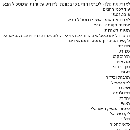
למנות את גולן • ליברמן הודיע כי בכוונתו להודיע על זהות הרמטכ"ל הבא
עוד לפני החגים
13.08.2018
למנות את אמיר אשל לרמטכ"ל הבא
אמציה חן
22.06.2018
תגיות קשורות
הרצי הלוי
הרמטכ''ל
אביגדור ליברמן
יאיר גולן
בנימין נתניהו
יואב גלנט
ישראל
כ"ץ
שר הביטחון
התפטרות
מועמדים
מדורים
ספורט
הורוסקופ
מזג אויר
סוף שבוע
דעות
תרבות ובידור
לייף סטייל
שישבת
טכנולוגיה
יהדות
ראשי
סיפור המשק הישראלי
לקט ישראל
נדל"ן
כדאי להכיר
מידע כללי