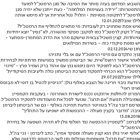
השבוע המדמם בעזה סותר את הסיבה של סגן הרמטכ"ל למועד
התפטרותו: "ירידה בעצימות המלחמה" • כעת ייתכן שלא יהיה סגן
לרמטכ"ל לתקופה מסוימת • והלוי? נטל אחריות אך לא מימש אותה
לילך שובל
12.01.2025
איש אמת שמחויב רק לעובדות: מי מתאים להחליף את הרמטכ"ל?
צה"ל זקוק לרמטכ"ל כמו לסקוב: מפקד מהשורה, לא "נסיך" יוצא יחידות
מיוחדות, קצין משכיל צבאית שישקם מהר את הדרג המתמרן-מסתער •
יש מופת פיקודי כזה - בשירות המילואים
חנן שי
02.12.2024
גנץ: נתקדם עם מינוי הרמטכ"ל עם או בלי נתניהו
לאחר אישור היועמ"שית, שר הביטחון ממשיך בפגישות מרתוניות לבחירות
הרמטכ"ל הבא לתפקיד היום ניפגש גנץ עם אהוד ברק ועמיר פרץ • "מינוי
רמטכ"ל הוא הכרחי לתפקוד מערכת הביטחון כולה וליציבות הפיקודית"
לילך שובל
29.07.2022
הודעת גיבוי חריגה של הצבא באלוף גולן: "הניסיון להטיל בו דופי לא מבוסס
ואינו ראוי"
המרוץ להחלפת איזנקוט נכנס לישורת האחרונה • בעקבות הקמפיין
שמובילה תנועת "אם תרצו", שנועד לסכל את מועמדותו לתפקיד הרמטכ"ל,
פרסם דובר צה"ל בטוויטר הודעת תמיכה באלוף • גם שר הביטחון ליברמן
גיבה: "מדובר בקצין מעולה - ההכפשות לא ישפיעו על התהליך"
13.08.2018
ליברמן: "לקמפיין ההכפשה נגד האלוף גולן לא תהיה השפעה על בחירת
הרמטכ"ל"
"אלוף יאיר גולן הוא קצין מעולה ומפקד אמיץ", כתב ליברמן • נכי צה"ל,
עמותת "אם תרצו" ומשפחות שכולות פנו לשר הביטחון בדרישה שלא