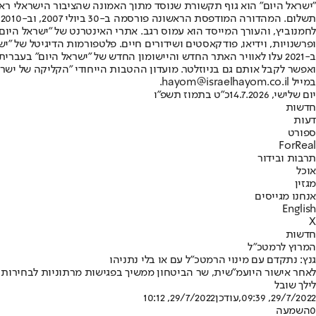
"ישראל היום" הוא גוף תקשורת שנוסד מתוך האמונה שהציבור הישראלי ראוי 
ת
ופרשנויות, וידיאו, פודקאסטים ושידורים חיים. פלטפורמות הדיגיטל של "ישרא
ב-2021 עלו לאוויר האתר החדש והיישומון החדש של "ישראל היום" בע
ואפשר לקבל אותם גם בניוזלטר. מועדון ההטבות הייחודי "הקליקה של ישרא
במייל hayom@israelhayom.co.il.
יום שלישי, 14.7.2026
כ"ט בתמוז תשפ"ו
חדשות
דעות
ספורט
ForReal
תרבות ובידור
אוכל
מגזין
אנחנו מגייסים
English
X
חדשות
המרוץ לרמטכ"ל
גנץ: נתקדם עם מינוי הרמטכ"ל עם או בלי נתניהו
לאחר אישור היועמ"שית, שר הביטחון ממשיך בפגישות מרתוניות לבחירות ה
לילך שובל
29/7/2022, 09:39
,עודכן
29/7/2022, 10:12
0
השמעה