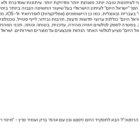
לעיתונות טובה יותר, מאוזנת יותר ומדויקת יותר. עיתונות שמדברת ולא צ
שלום. המהדורה המודפסת הראשונה פורסמה ב-30 ביולי 2007, וב-2010 הפך "ישראל היום" לעיתון הישראלי בעל שי
לחמנוביץ,
ל היום" כוללות ערוצי חדשות ודעות, תרבות ובידור, לייף סטייל, טכנולוגיה
ברית, במטרה לספק לגולשים חוויה מהירה, עדכנית, בטוחה ונוחה. תכני המה
ל היום" מציע לגולשי האתר הנחות ומבצעים על מוצרים ושירותים. ישראל 
רמטכ"ל הבא לתפקיד היום ניפגש גנץ עם אהוד ברק ועמיר פרץ • "מינוי ר