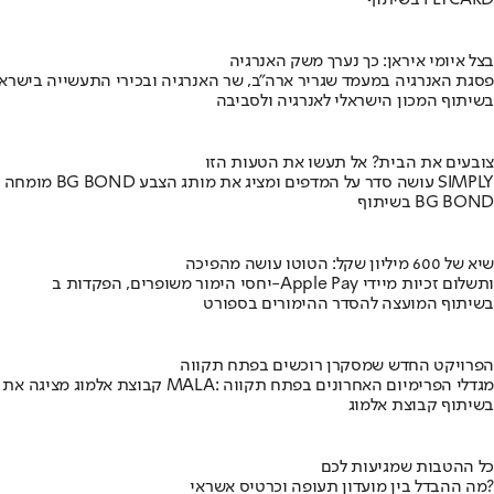
בשיתוף FLYCARD
בצל איומי איראן: כך נערך משק האנרגיה
פסגת האנרגיה במעמד שגריר ארה"ב, שר האנרגיה ובכירי התעשייה בישראל
בשיתוף המכון הישראלי לאנרגיה ולסביבה
צובעים את הבית? אל תעשו את הטעות הזו
מומחה BG BOND עושה סדר על המדפים ומציג את מותג הצבע SIMPLY
בשיתוף BG BOND
שיא של 600 מיליון שקל: הטוטו עושה מהפיכה
יחסי הימור משופרים, הפקדות ב-Apple Pay ותשלום זכיות מיידי
בשיתוף המועצה להסדר ההימורים בספורט
הפרויקט החדש שמסקרן רוכשים בפתח תקווה
קבוצת אלמוג מציגה את פרויקט MALA: מגדלי הפרימיום האחרונים בפתח תקווה
בשיתוף קבוצת אלמוג
כל ההטבות שמגיעות לכם
מה ההבדל בין מועדון תעופה וכרטיס אשראי?