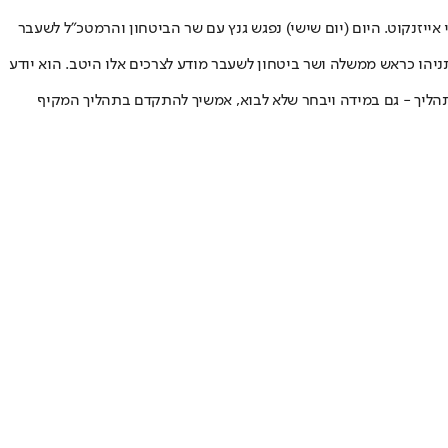
עבר רא"ל (במיל') גדי אייזנקוט. היום (יום שישי) נפגש גנץ עם שר הביטחון והרמטכ"ל לשעבר
תניהו כראש ממשלה ושר ביטחון לשעבר מודע לצרכים אלו היטב. הוא יודע
לתהליך - גם במידה ויבחר שלא לבוא, אמשיך להתקדם בתהליך המקיף