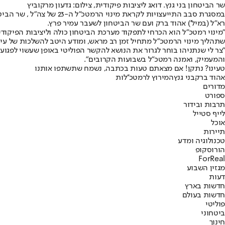
שר הביטחון בני גנץ. דואג ליציבות פיקודית, צילום: גדעון מרקוביץ
במסגרת סבב התייעצויות ל
רא"ל (במיל') אהוד ברק ועם שר הביטחון לשעבר עמיר פרץ.
"מינוי רמטכ"ל הוא הכרחי לתפקוד מערכת הביטחון כולה וליציבות הפיקודית
שתהליך מינוי הרמטכ"ל מתחיל זמן רב מראש, ומודע היטב להשלכות של עיכו
"צר לי שנתניהו בוחר לגרור את הנושא להקשר הפוליטי באופן שעשוי לפגו
והמעמיק, ואמנה רמטכ"ל בשבועות הקרובים".
טעינו? נתקן! אם מצאתם טעות בכתבה, נשמח שתשתפו אותנו
אהוד ברק
בני גנץ
המירוץ לרמטכ''לות
מדורים
ספורט
תרבות ובידור
לייף סטייל
אוכל
תיירות
טכנולוגיה ומדע
הורוסקופ
ForReal
מגזין השבוע
דעות
חדשות בארץ
חדשות בעולם
פוליטי
ביטחוני
חינוך