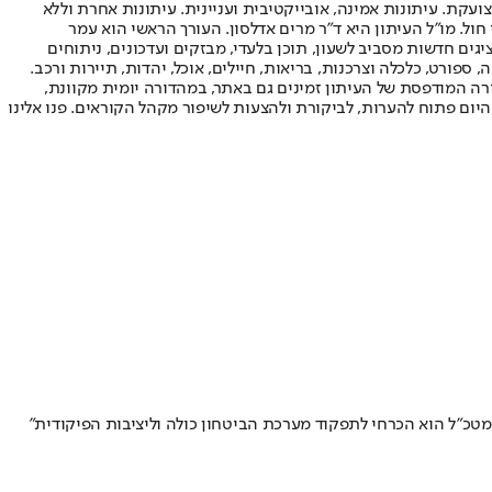
ועקת. עיתונות אמינה, אובייקטיבית ועניינית. עיתונות אחרת וללא
עור החשיפה הגבוה ביותר בימי חול. מו"ל העיתון היא ד"ר מרים אדלסון. העורך הראשי הוא עמר
 והעורך המייסד הוא עמוס רגב. אתרי האינטרנט של "ישראל היום" בעברית ובאנגלית, כמו כן היישומונים (אפליקציות) לאנדרואיד ול-iOS, מציגים חדשות מסביב לשעון, תוכן בלעדי, מבזקים ועדכונים, ניתוחים
, ספורט, כלכלה וצרכנות, בריאות, חיילים, אוכל, יהדות, תיירות ורכב.
דורה המודפסת של העיתון זמינים גם באתר, במהדורה יומית מקוונת,
היום פתוח להערות, לביקורת ולהצעות לשיפור מקהל הקוראים. פנו אלינו
מטכ"ל הוא הכרחי לתפקוד מערכת הביטחון כולה וליציבות הפיקודית"