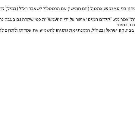
קראת מינוי הרמטכ"ל ה-23 של צה"ל , שר הביטחון בני גנץ נפגש אתמול (יום חמישי) עם הרמטכ"ל לש
" אמר גנץ. "קידום המינוי אושר על ידי היועמש"ית כפי שקרה גם בעבר. נ
ב במינוי.
ע בביטחון ישראל ובצה"ל. הזמנתי את נתניהו להשמיע את עמדתו ולתרום 