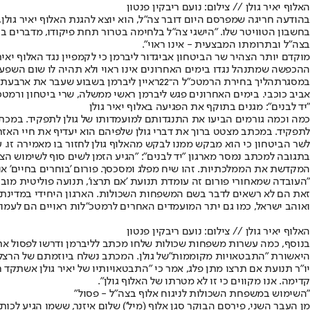
האלוף יאיר גולן // צילום: נועם ריבקין פנטון
בחשבון הטוויטר שלו. "הישגי צה״ל בלחימה בטרור תחת פיקודו, מדברים בע
בצה״ל ובתרומתו המבצעית - אינו ראוי".
מוקדם יותר הצהיר שר הביטחון אביגדור ליברמן כי לקמפיין נגד האלוף יאי
ההכפשה שמתנהל נגדו בימים האחרונים אינו ראוי ולא תהיה לו שום השפעה 
במסגרת
הליך בחירת הרמטכ"ל ה־22
ראיין ליברמן בשבוע שעבר את ארבעת המ
אביב כוכבי. בימים האחרונים פגש ליברמן ראשי ממשלה, שרי ביטחון ורמטכ
"יד לבנים": מגנים בתוקף את הפגיעה באלוף יאיר גולן
לשר הביטחון כי הוא מבקש ממנו לבקש מהאלוף גולן לחזור בו מאמירה זו. עוד
בתגובה למכתב נמסר מארגון "יד לבנים": "הגיע הזמן לשים סוף לשימוש
המקדשת את הממלכתיות. זהו שיח מפלג ומסכסך. פורום 'בוחרים בחיים' או כ
"העובדה שמאחורי פורום זה עומדת תנועת 'אם תרצו', תנועה פוליטית מו
זאת הם לא רשאים לדבר בשם המשפחות השכולות. הארגון היחידי במדינת ישר
ואוהב ישראל, כמו גם יתר המועמדים האחרים לרמטכ״לות ראויים הם לעמוד 
האלוף יאיר גולן // צילום: נועם ריבקין פנטון
בנוסף, כמה עשרות משפחות שכולות שלחו מכתב לליברמן ודרשו לפסול א
היא
שורת "התבטאויות מקוממות"
של גולן. המכתב נשלח ביוזמתם של הרצל ו
יו"ר תנועת אם תרצו מתן פלג, אמר כי "התבטאויותיו של יאיר גולן אשתקד
קדימה. אנו מקווים כי זו לא מטרתו של האלוף גולן".
"השימוש במשפחת השכולות לניגוח אלוף בצה"ל - פסול"
מן העבר השני, פירסם הבוקר סגן אלוף (מיל') שלום איזנר, ששמו הגיע לכ