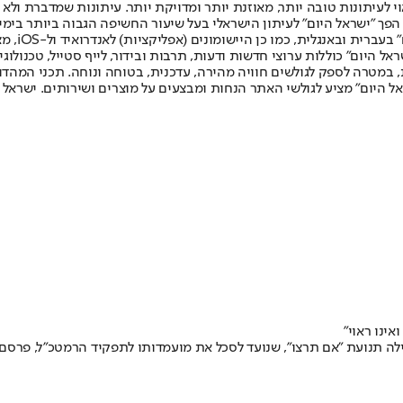
לעיתונות טובה יותר, מאוזנת יותר ומדויקת יותר. עיתונות שמדברת ולא צ
שלום. המהדורה המודפסת הראשונה פורסמה ב-30 ביולי 2007, וב-2010 הפך "ישראל היום" לעיתון הישראלי בעל שי
לחמנוביץ,
ל היום" כוללות ערוצי חדשות ודעות, תרבות ובידור, לייף סטייל, טכנולוגיה
ברית, במטרה לספק לגולשים חוויה מהירה, עדכנית, בטוחה ונוחה. תכני המה
ל היום" מציע לגולשי האתר הנחות ומבצעים על מוצרים ושירותים. ישראל 
אינו ראוי"
 תנועת "אם תרצו", שנועד לסכל את מועמדותו לתפקיד הרמטכ"ל, פרסם דו