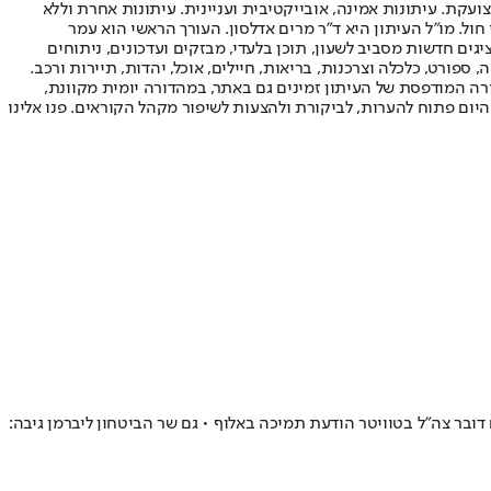
ועקת. עיתונות אמינה, אובייקטיבית ועניינית. עיתונות אחרת וללא
עור החשיפה הגבוה ביותר בימי חול. מו"ל העיתון היא ד"ר מרים אדלסון. העורך הראשי הוא עמר
 והעורך המייסד הוא עמוס רגב. אתרי האינטרנט של "ישראל היום" בעברית ובאנגלית, כמו כן היישומונים (אפליקציות) לאנדרואיד ול-iOS, מציגים חדשות מסביב לשעון, תוכן בלעדי, מבזקים ועדכונים, ניתוחים
, ספורט, כלכלה וצרכנות, בריאות, חיילים, אוכל, יהדות, תיירות ורכב.
דורה המודפסת של העיתון זמינים גם באתר, במהדורה יומית מקוונת,
היום פתוח להערות, לביקורת ולהצעות לשיפור מקהל הקוראים. פנו אלינו
בר צה"ל בטוויטר הודעת תמיכה באלוף • גם שר הביטחון ליברמן גיבה: