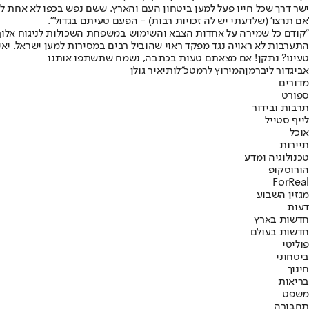
ישר דרך שכל חייו פעל למען ביטחון העם והארץ. ששם נפש בכפו לא אחת לשמ
'אם תרצו' (שלדעתי יש לה זכויות רבות) - הפעם טעיתם בגדול".
"קודם כל שמירה על אחדות הצבא והשימוש במשפחת השכולות לניגוח אלוף בצ
התערבות לא ראויה נגד מפקד ראוי שהוביל רבים במסירות למען ישראל. יאיר
טעינו? נתקן! אם מצאתם טעות בכתבה, נשמח שתשתפו אותנו
אביגדור ליברמן
המירוץ לרמטכ''לות
יאיר גולן
מדורים
ספורט
תרבות ובידור
לייף סטייל
אוכל
תיירות
טכנולוגיה ומדע
הורוסקופ
ForReal
מגזין השבוע
דעות
חדשות בארץ
חדשות בעולם
פוליטי
ביטחוני
חינוך
בריאות
משפט
תחבורה