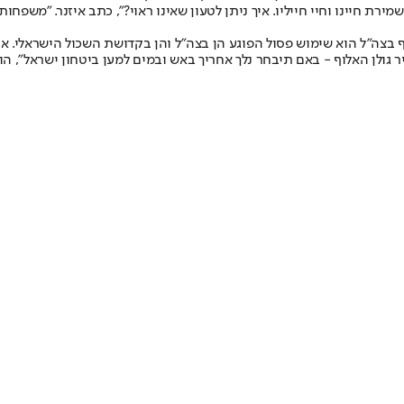
ירת חיינו וחיי חייליו. איך ניתן לטעון שאינו ראוי?", כתב איזנר. "משפ
ה"ל הוא שימוש פסול הפוגע הן בצה"ל והן בקדושת השכול הישראלי. אין כא
 גולן האלוף - באם תיבחר נלך אחריך באש ובמים למען ביטחון ישראל", הו