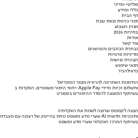
פוליטי-מדיני
כללי ומידע
דף הבית
זמני כניסת וצאת שבת
מגזין השבוע
בחירות 2026
אודות
צור קשר
נבחרת הכתבים והפרשנים
מדיניות פרטיות
הצהרת נגישות
תנאי שימוש
כדאי
להכיר
הזדמנות האחרונה להרוויח מגמר המונדיאל
יחסי הימור משופרים, הפקדות ב-Apple Pay ותשלום זכיות מיידי
בשיתוף המועצה להסדר ההימורים בספורט
הצצה לקמפוס שרוצה לשנות את האקדמיה
שערי מדע ומשפט נוחת בהייטק של רעננה עם מעבדות AI ותוכניות חדשות
בשיתוף המרכז האקדמי שערי מדע ומשפט