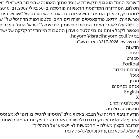
"ישראל היום" הוא גוף תקשורת שנוסד מתוך האמונה שהציבור הישראלי ראוי 
ת
ופרשנויות, וידיאו, פודקאסטים ושידורים חיים. פלטפורמות הדיגיטל של "ישרא
ב-2021 עלו לאוויר האתר החדש והיישומון החדש של "ישראל היום" בע
ואפשר לקבל אותם גם בניוזלטר. מועדון ההטבות הייחודי "הקליקה של ישרא
במייל hayom@israelhayom.co.il.
יום שלישי, 21.7.2026
ז' באב תשפ"ו
חדשות
דעות
ספורט
ForReal
תרבות ובידור
אוכל
מגזין
אנחנו מגייסים
English
X
טכנולוגיה ומדע
חדשות טכנולוגיה
הודעת גיבוי חריגה של הצבא באלוף גולן: "הניסיון להטיל בו דופי לא מבוסס ו
המרוץ להחלפת איזנקוט נכנס לישורת האחרונה • בעקבות הקמפיין שמובילה
"מדובר בקצין מעולה - ההכפשות לא ישפיעו על התהליך"
13/8/2018, 13:34
,עודכן
13/8/2018, 17:39
0