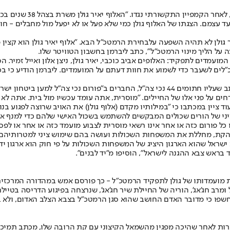
בהודעה חריגה שמפרסם היו
ד עצמם. הצגתו של האלוף גולן כמי שלא פעל או לא יפעל מול מחבלים - ח
ר גולן לא תהיה השפעה על
בחירת הרמטכ"ל הבא
. "אלוף יאיר גולן הוא קצ
על הליך מינוי הרמטכ"ל", כתב ליברמן בחשבון הטוויטר שלו.
ועמדים לתפקיד: האלופים אביב כוכבי, יאיר גולן, ניצן אלון ואייל זמיר
"לים לשעבר כדי לשמוע את חוות דעתם על המועמדים. ליברמן הודיע כי בכו
כמה וכמה גורמים הביעו את התנגדותם למועמדותו של גולן לתפקיד. במכתב שעליו חתומים 44 נכי
 ציין במכתבו כי "במילותיו מקדם (אלוף גולן) את האויב שרוצה לפגוע בנו"
 הציני של הורים שכולים המבקשים להשתמש בשכול האישי שלהם כדי למנף
ל פורום כזה או אחר אינו רשאי מוסרית לצבוע מועמד כזה או אחר או לפסו
בהקת, מחללת את המשפחות השכולות ועושה בהם שימוש ציני למטרותיהם ה
אל שהוא הארגון היציג של המשפחות השכולות על פי חוק הוא ארגון יד לב
בראש צבא ההגנה לישראל", הוסיפו מ"יד לבנים".
ת מועמדותו של גולן לתפקיד הרמטכ"ל - כך פורסם אמש במהדורה המרכז
מרב חג'אג', הוריה של החיילת שיר חג'אג', שנרצחה בפיגוע הדריסה בטיילת
 חשפו כי מדובר האדם החושב שהוא סגן הרמטכ"ל בצבא הצלב האדום, ולא ב
ותרות לאחר שהיכה מפגין מהשמאל הקיצוני עם קת הרובה שלו, מכתב תמיכה 