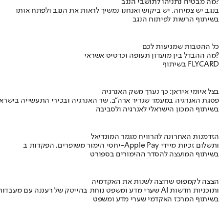
מה מבטיח נתניהו לתושבי הנגב?
בנגב יש צמיחה, יש ביקוש ואנחנו נמשיך לראות את הנגב ולפתח אותו
בשיתוף הרשות לפיתוח הנגב
כל ההטבות שמגיעות לכם
מה ההבדל בין מועדון תעופה וכרטיס אשראי?
בשיתוף FLYCARD
בצל איומי איראן: כך נערך משק האנרגיה
פסגת האנרגיה במעמד שגריר ארה"ב, שר האנרגיה ובכירי התעשייה בישראל
בשיתוף המכון הישראלי לאנרגיה ולסביבה
הזדמנות האחרונה להרוויח מגמר המונדיאל
יחסי הימור משופרים, הפקדות ב-Apple Pay ותשלום זכיות מיידי
בשיתוף המועצה להסדר ההימורים בספורט
הצצה לקמפוס שרוצה לשנות את האקדמיה
שערי מדע ומשפט נוחת בהייטק של רעננה עם מעבדות AI ותוכניות חדשות
בשיתוף המרכז האקדמי שערי מדע ומשפט