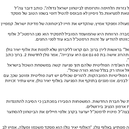
ם דובר צה"ל, הוא יוצא להגנת האלוף יאיר גולן, לאחר הקמפיין התקשורתי נגדו. "האלוף יאיר גולן משרת בצהל 38 שנים בכל גזרות הלחימה ותרומתו לביטחון ישראל גדולה", כותב דובר צה"ל
וטאת למציאות.כל ניסיון לא מבוסס להטיל דופי בשמו הטוב של מפקד
ין מעולה ומפקד אמיץ, שהקדיש את חייו לביטחונה של מדינת ישראל. קמפיין
. הסברה הרווחת היא שהמועמד המוביל לתפקיד הוא סגן הרמטכ"ל, אלוף
ונתו להודיע על זהות הרמטכ"ל הבא עוד לפני החגים.
 צה"ל, החברים ב"פורום נכי צה"ל למען ביטחון ישראל" בראשות לירן ברוך, הם קראו לליברמן שלא למנות את אלוף יאיר גולן
לתפקיד. במכתב מצטט ברוך את דברי גולן שלפיהם הוא יעדיף את חיי האזרחים על פני אלו של החיילים. "מוסרית, אתה עומד עכשיו מול בית. אתה לא תהרוג אישה בת 60 גם אם היא ערבייה", אמר גולן לחדשות 2. ברוך כתב
.
 את האג’נדה הפוליטית שלהם תוך פגיעה קשה במשפחת השכול בישראל
ל אותו רק בגלל שהוא הורה שכול".
פוליטיות המובהקות. להורים שכולים יש דעה פוליטית ומוטב שכך, עם
נים. אנו מגנים בתוקף את הפגיעה באלוף יאיר גולן, איש עתיר זכויות
ית של חברת החדשות. המשפחות הסבירו במכתבן כי הסיבה להתנגדות
 ארמון הנציב בירושלים.
צה"ל. מינויו לרמטכ"ל יערער בקרב אלפי חיילים את הביטחון להסתער
מפתיע באלוף גולן. "האלוף יאיר גולן הוא מפקד משכמו ומעלה, אמיץ לב