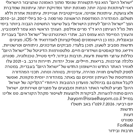
"ישראל היום" הוא גוף תקשורת שנוסד מתוך האמונה שהציבור הישראלי
ראוי לעיתונות טובה יותר, מאוזנת יותר ומדויקת יותר. עיתונות שמדברת
ולא צועקת. עיתונות אמינה, אובייקטיבית ועניינית. עיתונות אחרת וללא
תשלום. המהדורה המודפסת הראשונה פורסמה ב-30 ביולי 2007, וב-2010
הפך "ישראל היום" לעיתון הישראלי בעל שיעור החשיפה הגבוה ביותר בימי
חול. מו"ל העיתון היא ד"ר מרים אדלסון. העורך הראשי הוא עמר לחמנוביץ,
והעורך המייסד הוא עמוס רגב. אתרי האינטרנט של "ישראל היום" בעברית
ובאנגלית, כמו כן היישומונים (אפליקציות) לאנדרואיד ול-iOS, מציגים
חדשות מסביב לשעון, תוכן בלעדי, מבזקים ועדכונים, ניתוחים ופרשנויות,
וידיאו, פודקאסטים ושידורים חיים. פלטפורמות הדיגיטל של "ישראל היום"
כוללות ערוצי חדשות ודעות, תרבות ובידור, לייף סטייל, טכנולוגיה, ספורט,
כלכלה וצרכנות, בריאות, חיילים, אוכל, יהדות, תיירות ורכב. ב-2021 עלו
לאוויר האתר החדש והיישומון החדש של "ישראל היום" בעברית, במטרה
לספק לגולשים חוויה מהירה, עדכנית, בטוחה ונוחה. תכני המהדורה
המודפסת של העיתון זמינים גם באתר, במהדורה יומית מקוונת, ואפשר
לקבל אותם גם בניוזלטר. מועדון ההטבות הייחודי "הקליקה של ישראל
היום" מציע לגולשי האתר הנחות ומבצעים על מוצרים ושירותים. ישראל
היום פתוח להערות, לביקורת ולהצעות לשיפור מקהל הקוראים. פנו אלינו
במייל hayom@israelhayom.co.il.
יום רביעי, 29.7.2026
ט"ו באב תשפ"ו
חדשות
דעות
ספורט
ForReal
תרבות ובידור