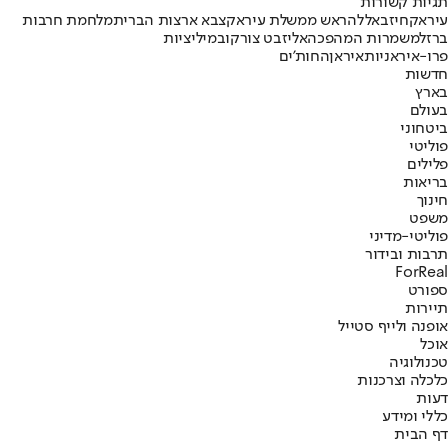
תגיות קשורות
עיראק
חיזבאללה
ראש ממשלת עיראק
צבא ארצות הברית
מלחמת חרבות
ברזל
משמרות המהפכה
אליזבט צורקוב
מיליציות
פרו-איראניות
איראן
החות'ים
חדשות
בארץ
בעולם
ביטחוני
פוליטי
פלילים
בריאות
חינוך
משפט
פוליטי-מדיני
תרבות ובידור
ForReal
ספורט
תיירות
אופנה ולייף סטייל
אוכל
טכנולוגיה
כלכלה וצרכנות
דעות
כללי ומידע
דף הבית