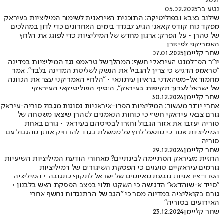
2021
נטע בר
05.02.2025
שילוב בצבא ובפוליטיקה: התוכנית האיראנית לשימור המיליציות בעיראק
מפקד כוח קודס קאאני הגיע לבגדד בימים האחרונים כדי לדון במהלכים
של טהרן • על הפרק: ארגון מחדש של המיליציות כדי לפוגג את הלחץ
האמריקני לפיזורן
שחר קליימן
07.01.2025
יו"ר הפרלמנט העיראקי חשף: המהלך של טראמפ נגד המיליציות במדינה
"טראמפ הדגיש כי צריך להגביל את הנשק לשליטת המדינה בלבד", אמר
מחמוד אל-משהאדני בראיון עיתונאי • "הלחץ האמריקני עצר את הכוונה
של ישראל לערוך תקיפות בעיראק", הוסיף הפוליטיקאי העיראקי
שחר קליימן
30.12.2024
אחרי יותר מעשור: המיליציות הפרו-איראניות נסוגות מגבול סוריה-עיראק
גורם צבאי עיראקי חשף כי כוחות הנאמנים לטהרן שיצאו משטחה של
סוריה יעזבו את אזור הגבול וחזרו לבסיסהם בעיראק • גורם באחת
המיליציות אמר כי מופעל לחץ על ממשלת בגדד להרחיק אותן מהגבול עם
סוריה
שחר קליימן
29.12.2024
החזית מעיראק הסתיימה לבינתיים? מאחורי הודעת המיליציות השיעיות
גורמים עיראקיים טוענים כי הפסקת השיגורים של המיליציות
הפרו-איראניות נובעת מאיומים של ישראל לתקוף כתגובה • המיליציה
"סייד א-שוהדאא" הדגישה כי השקט תלוי במצב הפסקת האש בלבנון •
גורם בקואליציה במדינה מסר כי "הגב של ההתנגדות נחשף אחרי
האירועים בסוריה"
שחר קליימן
23.12.2024