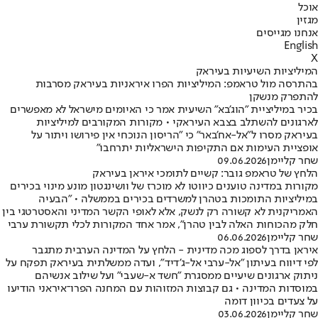
אוכל
מגזין
אנחנו מגייסים
English
X
המיליציות השיעיות בעיראק
בהתרסה מול טראמפ: המיליציות הפרו איראניות בעיראק מסרבות
להתפרק מנשקן
בכיר במיליציית "הוג'בא" השיעית אמר כי האיומים מישראל לא מאפשרים
לארגונים להשתלב בצבא העיראקי • מקורות המקורבים למיליציות
בעיראק מסרו ל"אל-אח'באר" כי "הריסון הנוכחי אין פירושו ויתור על
אופציית העימות אם התקיפות הישראליות יתרחבו"
שחר קליימן
09.06.2026
הלחץ של טראמפ גובר: קשיים לתומכי איראן בעיראק
מקורות במדינה טוענים כיווטו לא מוכרז של וושינגטון מונע מינוי בכירים
במיליציות התומכות בטהרן למשרדים בכירים בממשלה • "הבעיה
האמריקנית לא קשורה רק לנשק, אלא לאופי הקשר המדיני והאסטרטגי בין
חלק מהכוחות האלה לבין טהרן", אמר אחד המקורות לכלי תקשורת ערבי
שחר קליימן
06.06.2026
איראן בדרך לספוג מכה מדינית - הלחץ על המדינה הערבית מתגבר
לפי דיווח בעיתון "אל-ערבי אל-ג'דיד", ועדה ממשלתית בעיראק תפקח על
ניתוק ארגונים שיעיים ממסגרת "חשד א-שעבי" ועל שילוב אנשיהם
במוסדות המדינה • גם קבוצות המזוהות עם המחנה הפרו־איראני הודיעו
על צעדים בכיוון דומה
שחר קליימן
03.06.2026