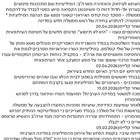
העונש לעיראק והאזהרה מארה"ב: המיליציות שם מתכננות פיגועים
בערוץ אל-חדת' דווח כי וושינגטון הקפיאה סיוע כספי לבגדד עד להקמת
ממשלה • מפקד כוח קודס האיראני קאאני נפגש עם הנהגת המיליציות *
המטרה: להתניע בחירה של ראש ממשלה חדש במדינה
שחר קליימן
20.04.2026
החוטפים טענו - "היא לא תיפגע": פרטים חדשים על חטיפת העיתונאית
האמריקנית
בעוד השלטונות בבגדד והשגרירות האמריקנית מנהלים משא ומתן על
חייה של שלי קטלסון, במיליציות הפרו-איראניות מסרבים לגנות את
החטיפה ומאשימים את ארה"ב • במקביל, כוחות הביטחון המקומיים עצרו
חשוד מרכזי ששפך אור על מסע המעקב אחר העיתונאית
שחר קליימן
02.04.2026
תרחיש יום הדין: האיום החדש בעיראק
בבגדד חוששים מנפילות בסמוך לבית הכלא שבו שוהים טרוריסטים
מסוכנים • השיגורים של המיליציות פגעו בקרבת המתחם
שחר קליימן
15.03.2026
מכה למשטר במדינה הערבית? המועמד הפרו-איראני בדרך לפרוש
מהמרוץ
לאחר שסיעות כורדיות, שיעיות וסוניות התנגדו להצבעה על ממשלה
בראשות נורי אל מאלכי, בבגדד מעריכים כי הפוליטיקאי הוותיק יפרוש
מהמרוץ • התמודדותו עוררה התנגדות חריפה מצד ארה"ב והנשיא טראמפ
איים כי לא יקבלו
שחר קליימן
05.02.2026
דיווח ערבי: בקשת הסיוע של איראן מהמיליציה במדינה הערבית
גורם בארגונים הפרו-איראניים איים כי הן יהיו "חלק מכל פעולה שתיכפה