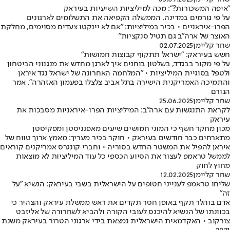
"איפה המשכורות?": מכה למיליציות השיעיות בעיראק
על פי גורמים במדינה, הממשלה הקפיאה את התשלומים לארגונים
הפרו-איראניים • בכיר במיליציות: "אם לא יינקטו צעדים מסוימים, מחלקת
האוצר של ארה"ב גם תטיל סנקציות"
שחר קליימן
02.07.2025
חשש בעיראק: "ישראל תתקוף קבוצות חמושות"
על פי מקור בבגדד, בשלטון בוחנים איך לארגן מחדש את מנגנוני הביטחון
ולטפל בסוגיית המיליציות • "המלחמה האחרונה של ישראל נגד איראן
והתמיכה האמריקנית הישירה בתל אביב צלצלו בפעמון האזהרה", אמר
הגורם
שחר קליימן
25.06.2025
לקראת התנגשות עם ארה"ב: המיליציות הפרו-איראניות מסבכות את
עיראק
מכון מחקר חשף כי המוני חמושים שיעים מאפגניסטן ומפקיסטן
מתארחים כבר חודשים בעיראק • חוקר בכיר מעריך: מאמץ ארוך טווח של
איראן להפיל את המשטר החדש בסוריה • וחברי קונגרס אמריקנים קוראים
לממשל טראמפ לעצור את הסיוע הכספי כל עוד המיליציות לא מוצאות
מחוץ לחוק
שחר קליימן
12.02.2025
שליחו טראמפ לענייני חטופים על הישראלית בשבי בעיראק: הנשיא "על
זה"
אדם בוהלר תקף באופן חסר תקדים את ראש ממשלת עיראק והצהיר כי
בכוונתו של הנשיא להיכנס לעובי הקורה ולהביא לשחרורה של אליזבט
צורקוב • האקדמאית הישראלית נמצאת בידי ארגוני הטרור בעיראק משנת