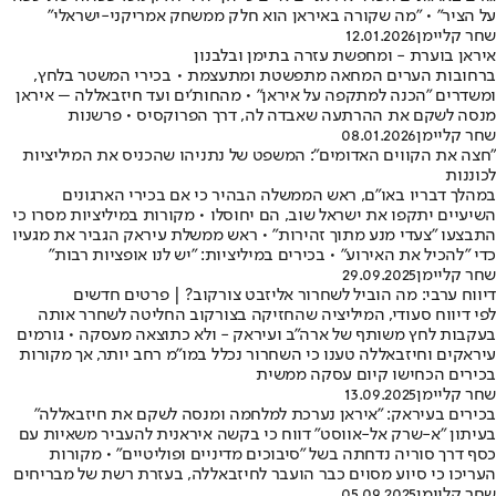
על הציר" • "מה שקורה באיראן הוא חלק ממשחק אמריקני-ישראלי"
שחר קליימן
12.01.2026
איראן בוערת - ומחפשת עזרה בתימן ובלבנון
ברחובות הערים המחאה מתפשטת ומתעצמת • בכירי המשטר בלחץ,
ומשדרים "הכנה למתקפה על איראן" • מהחות'ים ועד חיזבאללה – איראן
מנסה לשקם את ההרתעה שאבדה לה, דרך הפרוקסיס • פרשנות
שחר קליימן
08.01.2026
"חצה את הקווים האדומים": המשפט של נתניהו שהכניס את המיליציות
לכוננות
במהלך דבריו באו"ם, ראש הממשלה הבהיר כי אם בכירי הארגונים
השיעיים יתקפו את ישראל שוב, הם יחוסלו • מקורות במיליציות מסרו כי
התבצעו "צעדי מנע מתוך זהירות" • ראש ממשלת עיראק הגביר את מגעיו
כדי "להכיל את האירוע" • בכירים במיליציות: "יש לנו אופציות רבות"
שחר קליימן
29.09.2025
דיווח ערבי: מה הוביל לשחרור אליזבט צורקוב? | פרטים חדשים
לפי דיווח סעודי, המיליציה שהחזיקה בצורקוב החליטה לשחרר אותה
בעקבות לחץ משותף של ארה"ב ועיראק - ולא כתוצאה מעסקה • גורמים
עיראקים וחיזבאללה טענו כי השחרור נכלל במו"מ רחב יותר, אך מקורות
בכירים הכחישו קיום עסקה ממשית
שחר קליימן
13.09.2025
בכירים בעיראק: "איראן נערכת למלחמה ומנסה לשקם את חיזבאללה"
בעיתון "א-שרק אל-אווסט" דווח כי בקשה איראנית להעביר משאיות עם
כסף דרך סוריה נדחתה בשל "סיבוכים מדיניים ופוליטיים" • מקורות
העריכו כי סיוע מסוים כבר הועבר לחיזבאללה, בעזרת רשת של מבריחים
שחר קליימן
05.09.2025