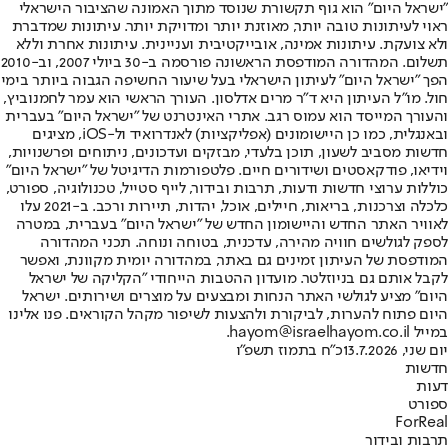
"ישראל היום" הוא גוף תקשורת שנוסד מתוך האמונה שהציבור הישראלי
ראוי לעיתונות טובה יותר, מאוזנת יותר ומדויקת יותר. עיתונות שמדברת
ולא צועקת. עיתונות אמינה, אובייקטיבית ועניינית. עיתונות אחרת וללא
תשלום. המהדורה המודפסת הראשונה פורסמה ב-30 ביולי 2007, וב-2010
הפך "ישראל היום" לעיתון הישראלי בעל שיעור החשיפה הגבוה ביותר בימי
חול. מו"ל העיתון היא ד"ר מרים אדלסון. העורך הראשי הוא עמר לחמנוביץ,
והעורך המייסד הוא עמוס רגב. אתרי האינטרנט של "ישראל היום" בעברית
ובאנגלית, כמו כן היישומונים (אפליקציות) לאנדרואיד ול-iOS, מציגים
חדשות מסביב לשעון, תוכן בלעדי, מבזקים ועדכונים, ניתוחים ופרשנויות,
וידיאו, פודקאסטים ושידורים חיים. פלטפורמות הדיגיטל של "ישראל היום"
כוללות ערוצי חדשות ודעות, תרבות ובידור, לייף סטייל, טכנולוגיה, ספורט,
כלכלה וצרכנות, בריאות, חיילים, אוכל, יהדות, תיירות ורכב. ב-2021 עלו
לאוויר האתר החדש והיישומון החדש של "ישראל היום" בעברית, במטרה
לספק לגולשים חוויה מהירה, עדכנית, בטוחה ונוחה. תכני המהדורה
המודפסת של העיתון זמינים גם באתר, במהדורה יומית מקוונת, ואפשר
לקבל אותם גם בניוזלטר. מועדון ההטבות הייחודי "הקליקה של ישראל
היום" מציע לגולשי האתר הנחות ומבצעים על מוצרים ושירותים. ישראל
היום פתוח להערות, לביקורת ולהצעות לשיפור מקהל הקוראים. פנו אלינו
במייל hayom@israelhayom.co.il.
יום שני, 13.7.2026
כ"ח בתמוז תשפ"ו
חדשות
דעות
ספורט
ForReal
תרבות ובידור