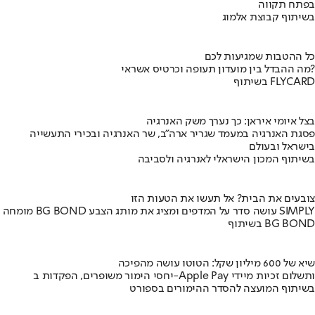
בפתח תקווה
בשיתוף קבוצת אלמוג
כל ההטבות שמגיעות לכם
מה ההבדל בין מועדון תעופה וכרטיס אשראי?
בשיתוף FLYCARD
בצל איומי איראן: כך נערך משק האנרגיה
פסגת האנרגיה במעמד שגריר ארה"ב, שר האנרגיה ובכירי התעשייה
בישראל ובעולם
בשיתוף המכון הישראלי לאנרגיה ולסביבה
צובעים את הבית? אל תעשו את הטעות הזו
מומחה BG BOND עושה סדר על המדפים ומציג את מותג הצבע SIMPLY
בשיתוף BG BOND
שיא של 600 מיליון שקל: הטוטו עושה מהפיכה
יחסי הימור משופרים, הפקדות ב-Apple Pay ותשלום זכיות מיידי
בשיתוף המועצה להסדר ההימורים בספורט