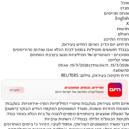
אוכל
מגזין
אנחנו מגייסים
English
X
חדשות
העולם
המזרח התיכון
תרחיש יום הדין: האיום החדש בעיראק
בבגדד חוששים מנפילות בסמוך לבית הכלא שבו שוהים טרוריסטים
מסוכנים • השיגורים של המיליציות פגעו בקרבת המתחם
שחר קליימן
15/3/2026, 04:11
,עודכן
15/3/2026, 05:46
0
השמעה
זירת תקיפה בעיראק. צילום: REUTERS
איום חדש בעיראק בעקבות שיגורי המיליציות הפרו-איראניות: בעקבות
הפגזות חוזרות ונשנות, משרד המשפטים המקומי הודיע הבוקר (ראשון)
על הפעלת אמצעים ביטחוניים נוספים להגנה על בית הכלא באזור בגדד.
תקיפת הכטמ"מ הלילה בבגדד// רשתות ערביות
דובר משרד המשפטים העיראקי, אחמד לעיבי, הזהיר כי בימים האחרונים