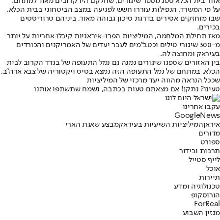
אזור בית הכלא ספג מספר שיגורים, שחלקם היו קרובים מאוד למתחם.
על פי המשרד, הנפילות עוררו חשש לפגיעה במצב הביטחוני בבית הכלא,
שבו מוחזקים אסירים בדרגת סיכון גבוהה מאוד, ביניהם טרוריסטים
בכירים.
מאז תחילת המלחמה, המיליציות הפרו-איראניות קיבלו אחריות על יותר
מ-300 שיגורי טילים וכטב"מים לעבר יעדים של האמריקנים והכורדים
בעיראק ומחוצה לה.
בין האזורים שספגו שיגורים נמנה גם נמל התעופה של בגדד הקרוב לבית
הכלא. במתחם של נמל התעופה הזה נמצא בסיס ויקטוריה של צבא ארה"ב,
שככל הנראה מהווה יעד מרכזי של המיליציות
טעינו? נתקן! אם מצאתם טעות בכתבה, נשמח שתשתפו אותנו
עקבו אחרינו
G
o
o
g
l
e
News
איראן
המיליציות השיעיות בעיראק
מבצע שאגת הארי
מדורים
ספורט
תרבות ובידור
לייף סטייל
אוכל
תיירות
טכנולוגיה ומדע
הורוסקופ
ForReal
מגזין השבוע