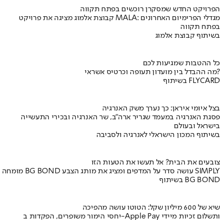
הפרויקט החדש שמסקרן רוכשים בפתח תקווה
קבוצת אלמוג מציגה את פרויקט MALA: מגדלי הפרימיום האחרונים
בפתח תקווה
בשיתוף קבוצת אלמוג
כל ההטבות שמגיעות לכם
מה ההבדל בין מועדון תעופה וכרטיס אשראי?
בשיתוף FLYCARD
בצל איומי איראן: כך נערך משק האנרגיה
פסגת האנרגיה במעמד שגריר ארה"ב, שר האנרגיה ובכירי התעשייה
בישראל ובעולם
בשיתוף המכון הישראלי לאנרגיה ולסביבה
צובעים את הבית? אל תעשו את הטעות הזו
מומחה BG BOND עושה סדר על המדפים ומציג את מותג הצבע SIMPLY
בשיתוף BG BOND
שיא של 600 מיליון שקל: הטוטו עושה מהפיכה
יחסי הימור משופרים, הפקדות ב-Apple Pay ותשלום זכיות מיידי