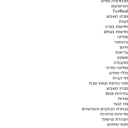
טכנולוגיה ומדע
הורוסקופ
ForReal
מגזין השבוע
דעות
חדשות בארץ
חדשות בעולם
פוליטי
ביטחוני
חינוך
בריאות
משפט
תחבורה
פוליטי-מדיני
כללי ומידע
דף הבית
זמני כניסת וצאת שבת
מגזין השבוע
בחירות 2026
אודות
צור קשר
נבחרת הכתבים והפרשנים
מדיניות פרטיות
הצהרת נגישות
תנאי שימוש