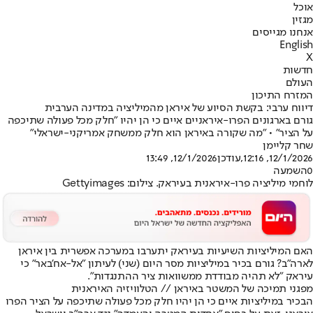
אוכל
מגזין
אנחנו מגייסים
English
X
חדשות
העולם
המזרח התיכון
דיווח ערבי: בקשת הסיוע של איראן מהמיליציה במדינה הערבית
גורם בארגונים הפרו-איראניים איים כי הן יהיו "חלק מכל פעולה שתיכפה
על הציר" • "מה שקורה באיראן הוא חלק ממשחק אמריקני-ישראלי"
שחר קליימן
12/1/2026, 12:16
,עודכן
12/1/2026, 13:49
0
השמעה
לוחמי מיליציה פרו-איראנית בעיראק. צילום: Gettyimages
האם המיליציות השיעיות בעיראק יתערבו במערכה אפשרית בין איראן
לארה"ב? גורם בכיר במיליציות מסר היום (שני) לעיתון "אל-אח'באר" כי
עיראק "לא תהיה מבודדת ממשוואות ציר ההתנגדות".
מפגני תמיכה של המשטר באיראן // הטלוויזיה האיראנית
הבכיר במיליציות איים כי הן יהיו חלק מכל פעולה שתיכפה על הציר הפרו