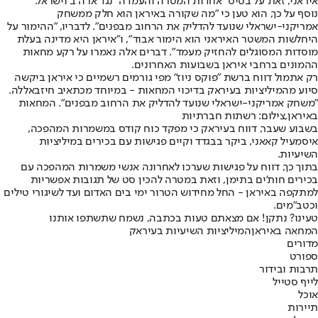
איראני, זאת על בסיס "אחדות המטרה והעמדה" נגד ארה"ב וישראל.
נוסף על כך, הוא טען כי "מה שקורה באיראן הוא חלק ממשחק
אמריקני-ישראלי שנועד להדליק את הרחוב מבפנים". לדבריו, "ההימור על
היחלשות המשטר האיראני הוא הימור אבוד", ו"איראן היא מדינה בעלת
מוסדות המסוגלים להחזיק מעמד". דברים אלה נאמרו על רקע מחאות
ההמונים ברחבי איראן בשבועות האחרונים.
רק אתמול דווח ברשת "פוקס ניוז" מפי גורמים רשמיים כי איראן ביקשה
סיוע מהמיליציות בעיראק בדיכוי המחאות - במיוחד מכתאיב חיזבאללה.
"משחק אמריקני-ישראלי שנועד להדליק את הרחוב מבפנים". המחאות
באיראן,צילום: רשתות חברתיות
בשבוע שעבר, דווח בעיראק כי מפקד כוח קודס במשמרות המהפכה,
איסמעיל קאאני, ביקר בבגדד וקיים פגישות עם בכירים במיליציות
השיעיות.
בתוך כך, דווח על פגישות שערכו לאחרונה אנשי משמרות המהפכה עם
בכירים חות'ים בתימן, וזאת במטרה להכין סט של תגובות אפשריות
למתקפה באיראן - החל מחידוש הטרור ימי בים האדום ועד לשיגורי טילים
וכטב"מים.
טעינו? נתקן! אם מצאתם טעות בכתבה, נשמח שתשתפו אותנו
המחאה באיראן
המיליציות השיעיות בעיראק
מדורים
ספורט
תרבות ובידור
לייף סטייל
אוכל
תיירות