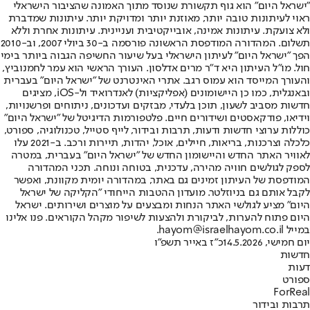
"ישראל היום" הוא גוף תקשורת שנוסד מתוך האמונה שהציבור הישראלי
ראוי לעיתונות טובה יותר, מאוזנת יותר ומדויקת יותר. עיתונות שמדברת
ולא צועקת. עיתונות אמינה, אובייקטיבית ועניינית. עיתונות אחרת וללא
תשלום. המהדורה המודפסת הראשונה פורסמה ב-30 ביולי 2007, וב-2010
הפך "ישראל היום" לעיתון הישראלי בעל שיעור החשיפה הגבוה ביותר בימי
חול. מו"ל העיתון היא ד"ר מרים אדלסון. העורך הראשי הוא עמר לחמנוביץ,
והעורך המייסד הוא עמוס רגב. אתרי האינטרנט של "ישראל היום" בעברית
ובאנגלית, כמו כן היישומונים (אפליקציות) לאנדרואיד ול-iOS, מציגים
חדשות מסביב לשעון, תוכן בלעדי, מבזקים ועדכונים, ניתוחים ופרשנויות,
וידיאו, פודקאסטים ושידורים חיים. פלטפורמות הדיגיטל של "ישראל היום"
כוללות ערוצי חדשות ודעות, תרבות ובידור, לייף סטייל, טכנולוגיה, ספורט,
כלכלה וצרכנות, בריאות, חיילים, אוכל, יהדות, תיירות ורכב. ב-2021 עלו
לאוויר האתר החדש והיישומון החדש של "ישראל היום" בעברית, במטרה
לספק לגולשים חוויה מהירה, עדכנית, בטוחה ונוחה. תכני המהדורה
המודפסת של העיתון זמינים גם באתר, במהדורה יומית מקוונת, ואפשר
לקבל אותם גם בניוזלטר. מועדון ההטבות הייחודי "הקליקה של ישראל
היום" מציע לגולשי האתר הנחות ומבצעים על מוצרים ושירותים. ישראל
היום פתוח להערות, לביקורת ולהצעות לשיפור מקהל הקוראים. פנו אלינו
במייל hayom@israelhayom.co.il.
יום חמישי, 14.5.2026
כ"ז באייר תשפ"ו
חדשות
דעות
ספורט
ForReal
תרבות ובידור