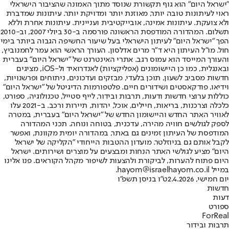
"ישראל היום" הוא גוף תקשורת שנוסד מתוך האמונה שהציבור הישראלי
ראוי לעיתונות טובה יותר, מאוזנת יותר ומדויקת יותר. עיתונות שמדברת
ולא צועקת. עיתונות אמינה, אובייקטיבית ועניינית. עיתונות אחרת וללא
תשלום. המהדורה המודפסת הראשונה פורסמה ב-30 ביולי 2007, וב-2010
הפך "ישראל היום" לעיתון הישראלי בעל שיעור החשיפה הגבוה ביותר בימי
חול. מו"ל העיתון היא ד"ר מרים אדלסון. העורך הראשי הוא עמר לחמנוביץ,
והעורך המייסד הוא עמוס רגב. אתרי האינטרנט של "ישראל היום" בעברית
ובאנגלית, כמו כן היישומונים (אפליקציות) לאנדרואיד ול-iOS, מציגים
חדשות מסביב לשעון, תוכן בלעדי, מבזקים ועדכונים, ניתוחים ופרשנויות,
וידיאו, פודקאסטים ושידורים חיים. פלטפורמות הדיגיטל של "ישראל היום"
כוללות ערוצי חדשות ודעות, תרבות ובידור, לייף סטייל, טכנולוגיה, ספורט,
כלכלה וצרכנות, בריאות, חיילים, אוכל, יהדות, תיירות ורכב. ב-2021 עלו
לאוויר האתר החדש והיישומון החדש של "ישראל היום" בעברית, במטרה
לספק לגולשים חוויה מהירה, עדכנית, בטוחה ונוחה. תכני המהדורה
המודפסת של העיתון זמינים גם באתר, במהדורה יומית מקוונת, ואפשר
לקבל אותם גם בניוזלטר. מועדון ההטבות הייחודי "הקליקה של ישראל
היום" מציע לגולשי האתר הנחות ומבצעים על מוצרים ושירותים. ישראל
היום פתוח להערות, לביקורת ולהצעות לשיפור מקהל הקוראים. פנו אלינו
במייל hayom@israelhayom.co.il.
יום חמישי, 2.4.2026
ט"ו בניסן תשפ"ו
חדשות
דעות
ספורט
ForReal
תרבות ובידור