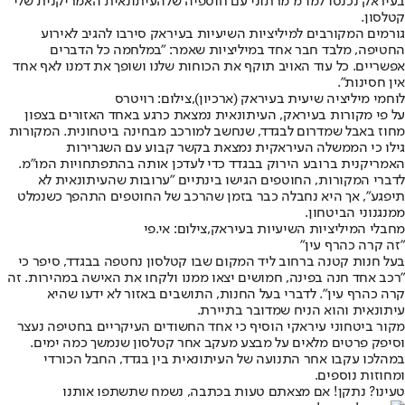
בעיראק נכנסו למו"מ מרתוני עם חוטפיה של
העיתונאית האמריקנית שלי
קטלסון
.
גורמים המקורבים למיליציות השיעיות בעיראק סירבו להגיב לאירוע
החטיפה, מלבד חבר אחד במיליציות שאמר: "במלחמה כל הדברים
אפשריים. כל עוד האויב תוקף את הכוחות שלנו ושופך את דמנו לאף אחד
אין חסינות".
לוחמי מיליציה שיעית בעיראק (ארכיון),צילום: רויטרס
על פי מקורות בעיראק, העיתונאית נמצאת כרגע באחד האזורים בצפון
מחוז באבל שמדרום לבגדד, שנחשב למורכב מבחינה ביטחונית. המקורות
גילו כי הממשלה העיראקית נמצאת בקשר קבוע עם השגרירות
האמריקנית ברובע הירוק בבגדד כדי לעדכן אותה בהתפתחויות המו"מ.
לדברי המקורות, החוטפים הגישו בינתיים "ערובות שהעיתונאית לא
תיפגע", אך היא נחבלה כבר בזמן שהרכב של החוטפים התהפך כשנמלט
ממנגנוני הביטחון.
מחבלי המיליציות השיעיות בעיראק,צילום: אי.פי
"זה קרה כהרף עין"
בעל חנות קטנה ברחוב ליד המקום שבו קטלסון נחטפה בבגדד, סיפר כי
"רכב אחד חנה בפינה, חמושים יצאו ממנו ולקחו את האישה במהירות. זה
קרה כהרף עין". לדברי בעל החנות, התושבים באזור לא ידעו שהיא
עיתונאית והוא הניח שמדובר בתיירת.
מקור ביטחוני עיראקי הוסיף כי אחד החשודים העיקריים בחטיפה נעצר
וסיפק פרטים מלאים על מבצע מעקב אחר קטלסון שנמשך כמה ימים.
במהלכו עקבו אחר התנועה של העיתונאית בין בגדד, החבל הכורדי
ומחוזות נוספים.
טעינו? נתקן! אם מצאתם טעות בכתבה, נשמח שתשתפו אותנו