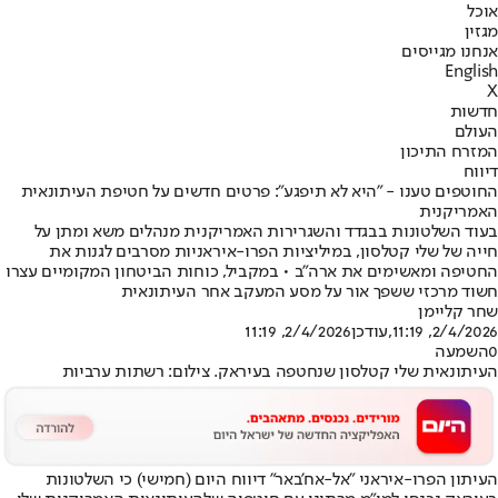
אוכל
מגזין
אנחנו מגייסים
English
X
חדשות
העולם
המזרח התיכון
דיווח
החוטפים טענו - "היא לא תיפגע": פרטים חדשים על חטיפת העיתונאית
האמריקנית
בעוד השלטונות בבגדד והשגרירות האמריקנית מנהלים משא ומתן על
חייה של שלי קטלסון, במיליציות הפרו-איראניות מסרבים לגנות את
החטיפה ומאשימים את ארה"ב • במקביל, כוחות הביטחון המקומיים עצרו
חשוד מרכזי ששפך אור על מסע המעקב אחר העיתונאית
שחר קליימן
2/4/2026, 11:19
,עודכן
2/4/2026, 11:19
0
השמעה
העיתונאית שלי קטלסון שנחטפה בעיראק. צילום: רשתות ערביות
העיתון הפרו-איראני "אל-אח'באר" דיווח היום (חמישי) כי השלטונות