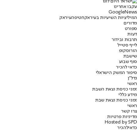
עקבו אחרינו
G
o
o
g
l
e
News
המיליציות השיעיות בעיראק
חטיפה
עיראק
מדורים
ספורט
דעות
תרבות ובידור
לייף סטייל
הורוסקופ
שישבת
סוף שבוע
כדאי להכיר
סיפור המשק הישראלי
נדל"ן
ראשי
זמני כניסת וצאת השבת
מידע כללי
זמני כניסת וצאת שבת
ראשי
צרו קשר
מדיניות פרטיות
Hosted by SPD
כדאי
להכיר