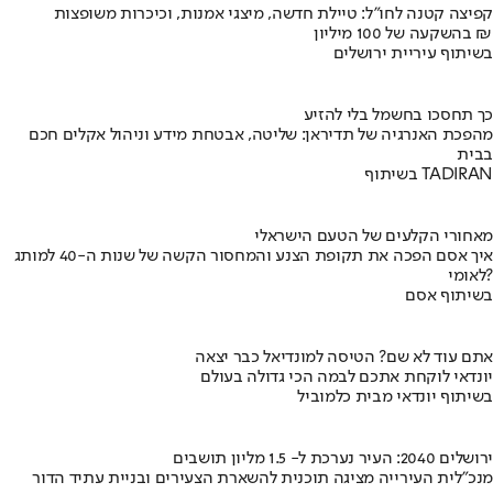
קפיצה קטנה לחו"ל: טיילת חדשה, מיצגי אמנות, וכיכרות משופצות
בהשקעה של 100 מיליון ₪
בשיתוף עיריית ירושלים
כך תחסכו בחשמל בלי להזיע
מהפכת האנרגיה של תדיראן: שליטה, אבטחת מידע וניהול אקלים חכם
בבית
בשיתוף TADIRAN
מאחורי הקלעים של הטעם הישראלי
איך אסם הפכה את תקופת הצנע והמחסור הקשה של שנות ה-40 למותג
לאומי?
בשיתוף אסם
אתם עוד לא שם? הטיסה למונדיאל כבר יצאה
יונדאי לוקחת אתכם לבמה הכי גדולה בעולם
בשיתוף יונדאי מבית כלמוביל
ירושלים 2040: העיר נערכת ל- 1.5 מליון תושבים
מנכ"לית העירייה מציגה תוכנית להשארת הצעירים ובניית עתיד הדור