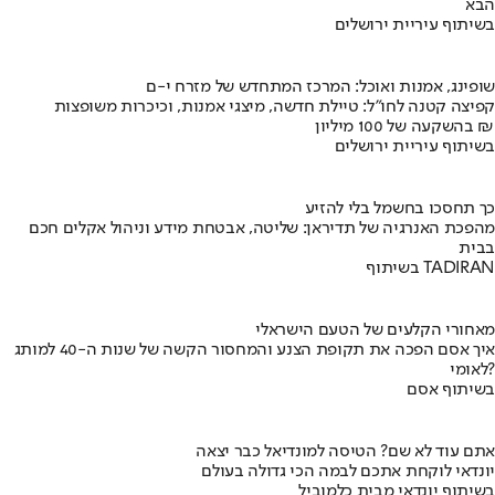
הבא
בשיתוף עיריית ירושלים
שופינג, אמנות ואוכל: המרכז המתחדש של מזרח י-ם
קפיצה קטנה לחו"ל: טיילת חדשה, מיצגי אמנות, וכיכרות משופצות
בהשקעה של 100 מיליון ₪
בשיתוף עיריית ירושלים
כך תחסכו בחשמל בלי להזיע
מהפכת האנרגיה של תדיראן: שליטה, אבטחת מידע וניהול אקלים חכם
בבית
בשיתוף TADIRAN
מאחורי הקלעים של הטעם הישראלי
איך אסם הפכה את תקופת הצנע והמחסור הקשה של שנות ה-40 למותג
לאומי?
בשיתוף אסם
אתם עוד לא שם? הטיסה למונדיאל כבר יצאה
יונדאי לוקחת אתכם לבמה הכי גדולה בעולם
בשיתוף יונדאי מבית כלמוביל