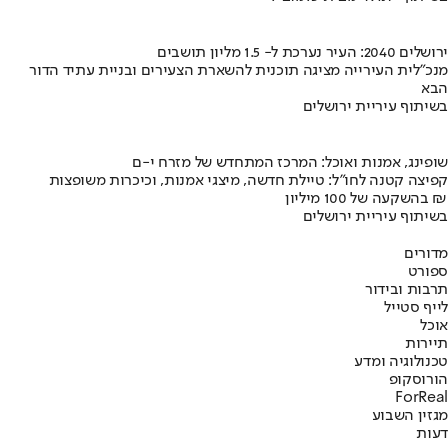
ירושלים 2040: העיר נערכת ל- 1.5 מליון תושבים
מנכ"לית העירייה מציגה תוכנית להשארת הצעירים ובניית עתיד הדור
הבא
בשיתוף עיריית ירושלים
שופינג, אמנות ואוכל: המרכז המתחדש של מזרח י-ם
קפיצה קטנה לחו"ל: טיילת חדשה, מיצגי אמנות, וכיכרות משופצות
בהשקעה של 100 מיליון ₪
בשיתוף עיריית ירושלים
מדורים
ספורט
תרבות ובידור
לייף סטייל
אוכל
תיירות
טכנולוגיה ומדע
הורוסקופ
ForReal
מגזין השבוע
דעות