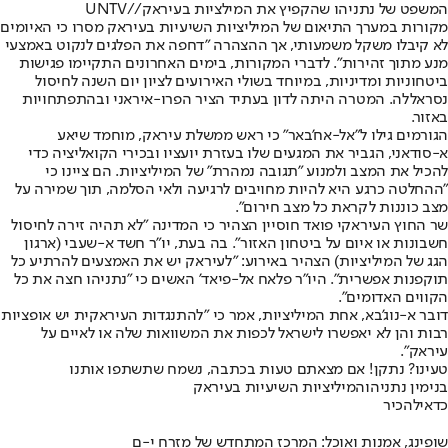
המשפט של נתניהו שהקפיץ את המילציות בעיראק//UNTV
מקורות במערך התיאום של המיליציות השיעיות בעיראק מסרו כי האיומים
לא קיבלו משקל משמעותי, אך ההצהרה "דחפה את הפלגים לנקוט באמצעי
מנע מתוך זהירות". לדברי המקורות, בימים האחרונים התקיימו פגישות
ביטחוניות ומדיניות, במיוחד בשולי האירועים לציון יום השנה לחיסול
נסראללה. המטרה היתה לדון בעתיד הציר הפרו-איראני ובהתפתחויות
באזור.
הגורמים גילו ל"אל-אח'באר" כי ראש ממשלת עיראק, מוחמד שיאע
א-סודאני, הגביר את המגעים שלו בעזרת יועציו ובכירי הקואליציה כדי
להכיל את המצב ולמנוע "תגובה נמהרת" של המיליציות. הם ציינו כי
"ההחלטה כרגע היא להיות מחויבים לרגיעה ולאי הסלמה, תוך שמירה על
מצב כוננות לקראת כל מצב חירום".
שר החוץ העיראקי פואד חוסיין הצהיר כי המדינה "לא תהיה זירה לחיסול
חשבונות או איום על ביטחון האזור". בה בעת, יו"ר חשד א-שעבי (ארגון
הגג של המיליציות) הצהיר באירוע: "לעיראק יש את האמצעים להרתיע כל
תוקפנות אפשרית". היו"ר פלאח אל-פיאד' האשים כי "נתניהו חצה את כל
הקווים האדומים".
דובר א-נוג'בא, אחת המיליציות, אמר כי "להתנגדות העיראקית יש אופציות
רבות והן לא יאפשרו לישראל לכפות את המשוואות שלה או לאיים על
עיראק".
טעינו? נתקן! אם מצאתם טעות בכתבה, נשמח שתשתפו אותנו
בנימין נתניהו
המיליציות השיעיות בעיראק
כדאי
להכיר
שופינג, אמנות ואוכל: המרכז המתחדש של מזרח י-ם