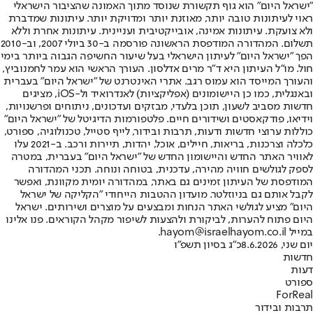
"ישראל היום" הוא גוף תקשורת שנוסד מתוך האמונה שהציבור הישראלי
ראוי לעיתונות טובה יותר, מאוזנת יותר ומדויקת יותר. עיתונות שמדברת
ולא צועקת. עיתונות אמינה, אובייקטיבית ועניינית. עיתונות אחרת וללא
תשלום. המהדורה המודפסת הראשונה פורסמה ב-30 ביולי 2007, וב-2010
הפך "ישראל היום" לעיתון הישראלי בעל שיעור החשיפה הגבוה ביותר בימי
חול. מו"ל העיתון היא ד"ר מרים אדלסון. העורך הראשי הוא עמר לחמנוביץ,
והעורך המייסד הוא עמוס רגב. אתרי האינטרנט של "ישראל היום" בעברית
ובאנגלית, כמו כן היישומונים (אפליקציות) לאנדרואיד ול-iOS, מציגים
חדשות מסביב לשעון, תוכן בלעדי, מבזקים ועדכונים, ניתוחים ופרשנויות,
וידיאו, פודקאסטים ושידורים חיים. פלטפורמות הדיגיטל של "ישראל היום"
כוללות ערוצי חדשות ודעות, תרבות ובידור, לייף סטייל, טכנולוגיה, ספורט,
כלכלה וצרכנות, בריאות, חיילים, אוכל, יהדות, תיירות ורכב. ב-2021 עלו
לאוויר האתר החדש והיישומון החדש של "ישראל היום" בעברית, במטרה
לספק לגולשים חוויה מהירה, עדכנית, בטוחה ונוחה. תכני המהדורה
המודפסת של העיתון זמינים גם באתר, במהדורה יומית מקוונת, ואפשר
לקבל אותם גם בניוזלטר. מועדון ההטבות הייחודי "הקליקה של ישראל
היום" מציע לגולשי האתר הנחות ומבצעים על מוצרים ושירותים. ישראל
היום פתוח להערות, לביקורת ולהצעות לשיפור מקהל הקוראים. פנו אלינו
במייל hayom@israelhayom.co.il.
יום שני, 8.6.2026
כ"ג בסיון תשפ"ו
חדשות
דעות
ספורט
ForReal
תרבות ובידור