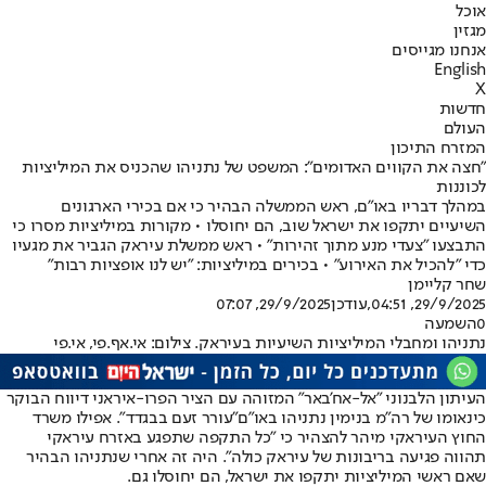
אוכל
מגזין
אנחנו מגייסים
English
X
חדשות
העולם
המזרח התיכון
"חצה את הקווים האדומים": המשפט של נתניהו שהכניס את המיליציות
לכוננות
במהלך דבריו באו"ם, ראש הממשלה הבהיר כי אם בכירי הארגונים
השיעיים יתקפו את ישראל שוב, הם יחוסלו • מקורות במיליציות מסרו כי
התבצעו "צעדי מנע מתוך זהירות" • ראש ממשלת עיראק הגביר את מגעיו
כדי "להכיל את האירוע" • בכירים במיליציות: "יש לנו אופציות רבות"
שחר קליימן
29/9/2025, 04:51
,עודכן
29/9/2025, 07:07
0
השמעה
נתניהו ומחבלי המיליציות השיעיות בעיראק. צילום: אי.אף.פי, אי.פי
העיתון הלבנוני "אל-אח'באר" המזוהה עם הציר הפרו-איראני דיווח הבוקר
כי
נאומו של רה"מ בנימין נתניהו באו"ם
"עורר זעם בבגדד". אפילו משרד
החוץ העיראקי מיהר להצהיר כי "כל התקפה שתפגע באזרח עיראקי
תהווה פגיעה בריבונות של עיראק כולה". היה זה אחרי שנתניהו הבהיר
שאם ראשי המיליציות יתקפו את ישראל, הם יחוסלו גם.