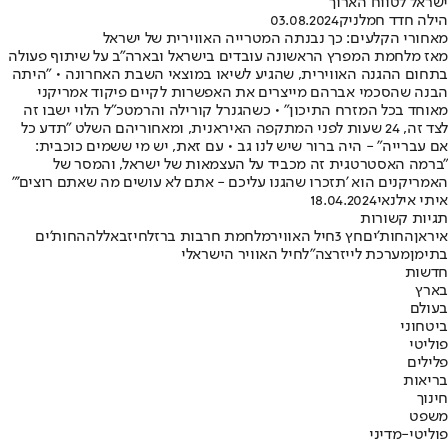
ישראל לטווח הארוך
הילה חדד חמלניק
03.08.2024
מאחורי הקלעים: כך נבנתה המטרייה האווירית של ישראל
מאז מלחמת המפרץ הראשונה עובדים בישראל ובארה"ב על שיתוף פעולה
בתחום ההגנה האווירית, שהגיע לשיאו במוצאי השבת האחרונה • "היתה
הבנה שהסכמי אברהם מייצרים את האפשרות לקיים פיקוד אמריקני
מאוחד בכל המזרח התיכון" • כשהגנרל קורילה והרמטכ"ל הלוי ישבו זה
לצד זה, 24 שעות לפני המתקפה האיראנית, ומאחוריהם השלט "תדע כל
אם עברייה" - היה ברור שיש לנו גב • עם זאת, יש מי ששמים כוכבית:
"ברמה האסטרטגית זה מכביד על העצמאות של ישראל, והמסר של
האמריקנים הוא 'תזכרו שהגנו עליכם - אתם לא עושים מה שאתם רוצים'"
איתי אילנאי
18.04.2024
תגיות קשורות
איראן
החות'ים
חץ 3
חיל האוויר
מלחמת חרבות ברזל
חיזבאללה
החות'ים
בתימן
מערכת לייזר
צה"ל
חיל האוויר הישראלי
חדשות
בארץ
בעולם
ביטחוני
פוליטי
פלילים
בריאות
חינוך
משפט
פוליטי-מדיני