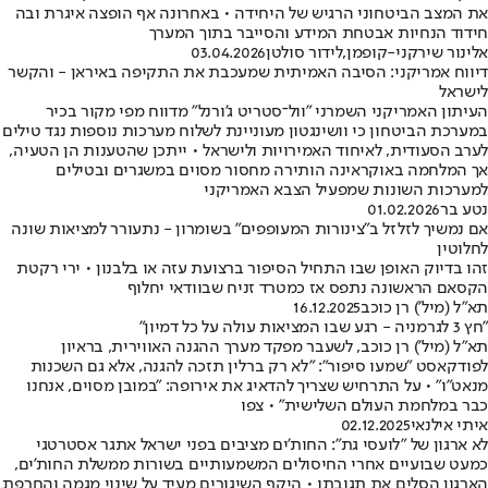
את המצב הביטחוני הרגיש של היחידה • באחרונה אף הופצה איגרת ובה
חידוד הנחיות אבטחת המידע והסייבר בתוך המערך
אלינור שירקני-קופמן
,
לידור סולטן
03.04.2026
דיווח אמריקני: הסיבה האמיתית שמעכבת את התקיפה באיראן - והקשר
לישראל
העיתון האמריקני השמרני "וול־סטריט ג'ורנל" מדווח מפי מקור בכיר
במערכת הביטחון כי וושינגטון מעוניינת לשלוח מערכות נוספות נגד טילים
לערב הסעודית, לאיחוד האמירויות ולישראל • ייתכן שהטענות הן הטעיה,
אך המלחמה באוקראינה הותירה מחסור מסוים במשגרים ובטילים
למערכות השונות שמפעיל הצבא האמריקני
נטע בר
01.02.2026
אם נמשיך לזלזל ב"צינורות המעופפים" בשומרון - נתעורר למציאות שונה
לחלוטין
זהו בדיוק האופן שבו התחיל הסיפור ברצועת עזה או בלבנון • ירי רקטת
הקסאם הראשונה נתפס אז כמטרד זניח שבוודאי יחלוף
תא״ל (מיל') רן כוכב
16.12.2025
"חץ 3 לגרמניה - רגע שבו המציאות עולה על כל דמיון"
תא"ל (מיל') רן כוכב, לשעבר מפקד מערך ההגנה האווירית, בראיון
לפודקאסט "שמעו סיפור": "לא רק ברלין תזכה להגנה, אלא גם השכנות
מנאט"ו" • על התרחיש שצריך להדאיג את אירופה: "במובן מסוים, אנחנו
כבר במלחמת העולם השלישית" • צפו
איתי אילנאי
02.12.2025
לא ארגון של "לועסי גת": החות'ים מציבים בפני ישראל אתגר אסטרטגי
כמעט שבועיים אחרי החיסולים המשמעותיים בשורות ממשלת החות'ים,
הארגון הסלים את תגובתו • היקף השיגורים מעיד על שינוי מגמה והחרפת