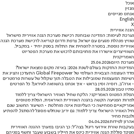
אוכל
מגזין
אנחנו מגייסים
English
X
הגנה אווירית
נערכת לעימות: המדינה שבוחנת רכישת מערכת הגנה אווירית מישראל
שוויץ מנהלת מגעים עם ישראל, צרפת ודרום קוריאה לרכישת מערכת הגנה
אווירית נוספת, במטרה להפחית את התלות בספק יחיד • במקביל,
השווייצרים אישררו את מחויבותם לרכוש את מערכת הפטריוט
האמריקנית
מערכת היום
25.06.2026
המדינות החזקות בעולם לשנת 2026: באיזה מקום נמצאת ישראל?
מדד העוצמה הצבאית העולמי של Global Firepower התעדכן והציג את
רשימת המעצמות שמובילות את הטבלה תוך שקלול של עשרות פרמטרים
• ארה"ב, רוסיה וסין בראש • איך אנחנו בהשוואה לאיראן? כל הפרטים
סתיו טבוך
28.05.2026
הפלת המטוס האמריקני: הלקח שחיל האוויר הישראלי צריך ללמוד
למרות הפגיעה הקשה בהגנה האווירית האיראנית, הפלת מטוסים
אמריקאיים ממחישה כי העליונות אינה מוחלטת • השיעור החשוב שגם
חיל האוויר הישראלי צריך ללמוד: גם יריב שנחלש מסוגל להסתגל, להפתיע
ולגבות מחיר
אהרון לפידות
04.04.2026
בעקבות שורת אירועי ריגול בצה"ל: כך הגיבו במערך ההגנה האווירית
מפקד סוללת הגנה אווירית כינס את חייליו בשבוע שעבר וחשף בפניהם