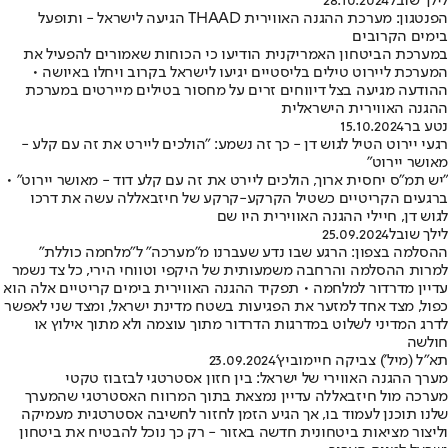
לילך שובל
28.10.2024
הפנטגון: מערכת ההגנה האווירית THAAD הגיעה לישראל - ותופעל
בימים הקרובים
במערכת הביטחון האמריקנית הודיעו כי הכוחות שאמורים להפעיל את
המערכת ליירוט טילים בליסטיים יגיעו לישראל בקרוב ויחלו באיושה •
ההודעה מגיעה בצל דיווחים זרים על מחסור בטילים מיירטים במערכת
ההגנה האווירית הישראלית
נטע בר
15.10.2024
רגעי יירוט הטיל לגוש דן - כך זה נשמע: "הולכים ליירט את זה עם קלע -
מאושר יירוט"
״יש תמ״ס יחסית ארוך, הולכים ליירט את זה עם קלע דוד - מאושר יירוט״ •
ברגעים הקריטיים כשטיל הקרקע-קרקע של חיזבאללה עשה את דרכו
לגוש דן, חיילי ההגנה האווירית היו שם
לילך שובל
25.09.2024
ההסלמה בצפון: הרגע שבו נדע שעברנו מ"מערכה" ל"מלחמה כוללת"
למרות ההסלמה והרחבה משמעותית של היקפי וטווחי הירי, כל צד נשמר
עדיין מדרדור למלחמה • תפקיד ההגנה האווירית בימים קריטיים אלה הוא
כפול, מצד אחד למזער את הפגיעות בשטח מדינת ישראל, ומצד שני לאפשר
לדרג המדיני לשלוט במדרגות הדרדור מתוך עוצמה ולא מתוך אילוץ או
חולשה
תא"ל (מיל') צביקה חיימוביץ'
23.09.2024
מערך ההגנה האווירי של ישראל: בין חזון אסטרטגי לבזבוז טקטי
מערכה מול חיזבאללה עדיין נמצאת בתוך המרווח האסטרטגי שהמערך
שלנו תוכנן לעמוד בו, אך הגיע הזמן לחזור לחשיבה אסטרטגית מעמיקה
וליצור מציאות ביטחונית חדשה באזור - רק כך נוכל להבטיח את ביטחון