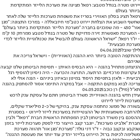
יירוט מטרה בגודל מטבע: רפאל מציגה את מערכת הלייזר המתקדמת
ביותר בעולם
רפאל תציג בסלון האווירי בפריז את משפחת מערכות הלייזר שלה לאחר
שחשף השבוע את הצלחת יירוט כטב"מי חיזבאללה • במרכז התצוגה: "מגן
אור" 450 - מה שמכנים בחברה "מערכת הלייזר המתקדמת ביותר בעולם"
• המערכת מאפשרת זירה מדויקת של מטרה בגודל מטבע ממרחק 10 ק"מ
• יו"ר רפאל: "ישראל הראשונה בעולם להבשיל את טכנולוגיית הלייזר לכדי
מערכת מבצעית"
לילך שובל
04.06.2025
ההתקפה הטובה ביותר היא ההגנה (האווירית) - וישראל צריכה את
שניהם
הניצחון מתחיל בהגנה - היא הבסיס האיתן • תפיסת הביטחון שלנו קבעה
3 עקרונות מרכזיים: הרתעה, התרעה והכרעה • היה ניסיון להוסיף רגל
רביעית - ולאזן בתפיסת היסוד במינון ובאיזון ביניהם • הגנה אולי לא
צריכה לבוא במקום התקפה - אבל במקרה התימני אסור להסתפק בהגנה
תא״ל (מיל') רן כוכב
04.05.2025
עידן חדש בהגנה האווירית: משרד הביטחון חתם על עסקת ענק לרכש
מערכות לייזר ליירוט
בשורה של ממש: נחתמה עסקת ענק, בהיקף של כ-2 מיליארד שקלים,
להרחבה משמעותית של ההצטיידות במערכות לייזר ליירוט • במסגרת
ההסכם בין משרד הביטחון לבין המפתחת הראשית חברת "רפאל" ולבין
חברת "אלביט מערכות", יוגבר קצב הייצור כדי לספק מערכות לייזר בזמן
שנקבע ובקצב גבוה • ד"ר דני גולד: "מערכת 'מגן אור' תהווה מערכת
משלימה לכיפת ברזל, היירוט בלייזר יהדק עוד יותר את מעטפת ההגנה"