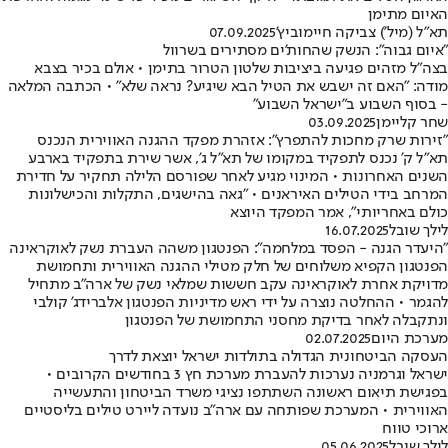
האיום מתימן
תא"ל (מיל') צביקה חיימוביץ'
07.09.2025
"איום גבוה": הנשק שהחות'ים מסתירים בשרוול
בצה"ל מזהים פגיעה ביציבות שלטון הטרור בתימן • אולם בכיר בצבא
מודה: "האם זה ישבש את הטיל הבא שיגיע? נראה שלא" • הכתבה המלאה
- בסוף השבוע ב"ישראל השבוע"
שחר קליימן
03.09.2025
"זירות שרק מחכות להתפרץ": אזהרת מפקד ההגנה האווירית הנכנס
תא"ל ק' נכנס לתפקיד במקומו של תא"ל ג', אשר שירת בתפקיד בארבע
השנים האחרונות • המינוי מגיע לאחר שפורסם הלילה תחקיר על חדירת
המרחב בידי הטילים האיראנים • "גאה בהישגים, התקלות והכישלונות
כולם באחריותי", אמר המפקד היוצא
לילך שובל
16.07.2025
"היעדר הגנה - הפסד במלחמה": הפנטגון משהה העברת נשק לאוקראינה
הפנטגון הקפיא משלוחים של חלק מטילי ההגנה האווירית ותחמושת
מדויקת אחרת לאוקראינה עקב חששות שמלאי נשק של ארה"ב מתחיל
להגמר • ההחלטה נוצרה על ידי ראש מדיניות הפנטגון אלברידג' קולבי
ונתקבלה לאחר בדיקת מחסני התחמושת של הפנטגון
מערכת היום
02.07.2025
העסקה הביטחונית הגדולה בתולדות ישראל יוצאת לדרך
ישראל וגרמניה נערכות להעברת מערכת חץ 3 בחודשים הקרובים •
בפגישת תיאום ראשונה השתתפו נציגי משרד הביטחון והתעשייה
האווירית • המערכת שפותחה עם ארה"ב נועדה ליירט טילים בליסטיים
ארוכי טווח
לילך שובל
05.06.2025