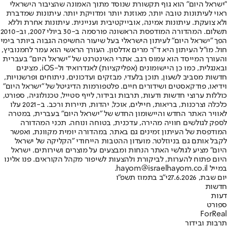
"ישראל היום" הוא גוף תקשורת שנוסד מתוך האמונה שהציבור הישראלי
ראוי לעיתונות טובה יותר, מאוזנת יותר ומדויקת יותר. עיתונות שמדברת
ולא צועקת. עיתונות אמינה, אובייקטיבית ועניינית. עיתונות אחרת וללא
תשלום. המהדורה המודפסת הראשונה פורסמה ב-30 ביולי 2007, וב-2010
הפך "ישראל היום" לעיתון הישראלי בעל שיעור החשיפה הגבוה ביותר בימי
חול. מו"ל העיתון היא ד"ר מרים אדלסון. העורך הראשי הוא עמר לחמנוביץ,
והעורך המייסד הוא עמוס רגב. אתרי האינטרנט של "ישראל היום" בעברית
ובאנגלית, כמו כן היישומונים (אפליקציות) לאנדרואיד ול-iOS, מציגים
חדשות מסביב לשעון, תוכן בלעדי, מבזקים ועדכונים, ניתוחים ופרשנויות,
וידיאו, פודקאסטים ושידורים חיים. פלטפורמות הדיגיטל של "ישראל היום"
כוללות ערוצי חדשות ודעות, תרבות ובידור, לייף סטייל, טכנולוגיה, ספורט,
כלכלה וצרכנות, בריאות, חיילים, אוכל, יהדות, תיירות ורכב. ב-2021 עלו
לאוויר האתר החדש והיישומון החדש של "ישראל היום" בעברית, במטרה
לספק לגולשים חוויה מהירה, עדכנית, בטוחה ונוחה. תכני המהדורה
המודפסת של העיתון זמינים גם באתר, במהדורה יומית מקוונת, ואפשר
לקבל אותם גם בניוזלטר. מועדון ההטבות הייחודי "הקליקה של ישראל
היום" מציע לגולשי האתר הנחות ומבצעים על מוצרים ושירותים. ישראל
היום פתוח להערות, לביקורת ולהצעות לשיפור מקהל הקוראים. פנו אלינו
במייל hayom@israelhayom.co.il.
יום שבת, 27.6.2026
י"ב בתמוז תשפ"ו
חדשות
דעות
ספורט
ForReal
תרבות ובידור