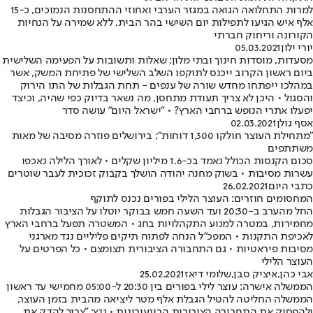
למרות התחלואה הגואה במגזר הערבי ואחוזי ההתחסנות הנמוכים, כ-15
אלף איש הגיעו לתפילות יום השישי בהר הבית, ללא שמירה על הנחיות
הקורונה וריחוק חברתי
יורי ילון
05.03.2021
מסעדות, מוסדות חינוך ובתי מלון: שאלות ותשובות על הפעימה השלישית
ביום ראשון הקרוב ייכנס לתוקפו השלב השלישי של פתיחת המשק, אשר
במהלכו ייפתחו מחדש שורה של ענפים - תחת הגבלות של התו הירוק
והסגול • היכן לא צריך תעודת מתחסן, מה נשאר בדיוק כפי שהיה, וכיצד
יפעלו אתרי הנופש ברחבי הארץ? • "ישראל היום" עושה סדר
אסף גולן
02.03.2021
"מתחילת העוצר חולקו 1,300 דוחות"; בירושלים פוזרה מסיבה של מאות
משתתפים
סכום הקנסות הכולל נאמד בכ-1.6 מיליון שקלים • לאורך הלילה נאכפו
עשרות מסיבות • בשוק מחנה יהודה הושלך בקבוק זכוכית לעבר שוטרים
כתבי היום
26.02.2021
המחסומים חוזרים: העוצר הלילי בפורים נכנס לתוקף
החל מהערב ב-20:30 ועד השעה חמש בבוקר יוטלו על הציבור הגבלות
מחמירות, במטרה למנוע התקהלויות בחג • המשטרה תפעל ברחבי הארץ
לאכיפת התקנות • המפכ"ל הנחה לפתוח תיקים פליליים נגד מארגני
מסיבות פיראטיות • גם התחבורה הציבורית תצומצם • כל הפרטים על
העוצר הלילי
אבי כהן
,
איציק סבן
,
שלומי דיאז
25.02.2021
הממשלה אישרה: עוצר לילי בפורים בין 20:30 ל-05:00 מחמישי עד ראשון
הממשלה החליטה להטיל הגבלת אלף מטר ליציאה מהבית בזמן העוצר,
ולהפסיק את התחבורה הציבורית הבינעירונית • גנץ: "צריך להדק את