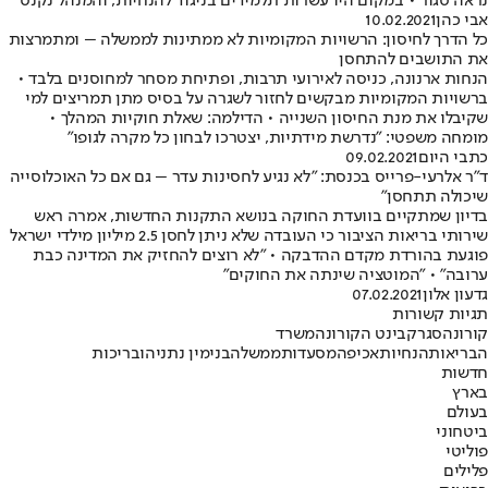
נראה סגור • במקום היו עשרות תלמידים בניגוד להנחיות, והמנהל נקנס
אבי כהן
10.02.2021
כל הדרך לחיסון: הרשויות המקומיות לא ממתינות לממשלה – ומתמרצות
את התושבים להתחסן
הנחות ארנונה, כניסה לאירועי תרבות, ופתיחת מסחר למחוסנים בלבד •
ברשויות המקומיות מבקשים לחזור לשגרה על בסיס מתן תמריצים למי
שקיבלו את מנת החיסון השנייה • הדילמה: שאלת חוקיות המהלך •
מומחה משפטי: "נדרשת מידתיות, יצטרכו לבחון כל מקרה לגופו"
כתבי היום
09.02.2021
ד"ר אלרעי-פרייס בכנסת: "לא נגיע לחסינות עדר – גם אם כל האוכלוסייה
שיכולה תתחסן"
בדיון שמתקיים בוועדת החוקה בנושא התקנות החדשות, אמרה ראש
שירותי בריאות הציבור כי העובדה שלא ניתן לחסן 2.5 מיליון מילדי ישראל
פוגעת בהורדת מקדם ההדבקה • "לא רוצים להחזיק את המדינה כבת
ערובה" • "המוטציה שינתה את החוקים"
גדעון אלון
07.02.2021
תגיות קשורות
קורונה
סגר
קבינט הקורונה
משרד
הבריאות
הנחיות
אכיפה
מסעדות
ממשלה
בנימין נתניהו
בריכות
חדשות
בארץ
בעולם
ביטחוני
פוליטי
פלילים