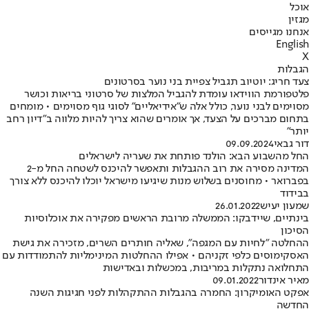
אוכל
מגזין
אנחנו מגייסים
English
X
הגבלות
צעד חריג: יוטיוב תגביל צפיית בני נוער בסרטונים
פלטפורמת הווידאו עומדת להגביל המלצות של סרטוני בריאות וכושר
מסוימים לבני נוער, כולל אלה ש"אידיאליים" לסוגי גוף מסוימים • מומחים
בתחום מברכים על הצעד, אך אומרים שהוא צריך להיות מלווה ב"דיון רחב
יותר"
דור גבאי
09.09.2024
החל מהשבוע הבא: הולנד פותחת את שעריה לישראלים
המדינה מסירה את רוב ההגבלות ותאפשר להיכנס לשטחה החל מ-2
בפברואר • מחוסנים בשלוש מנות שיגיעו מישראל יוכלו להיכנס ללא צורך
בבידוד
שמעון יעיש
26.01.2022
בינתיים, שיידבקו: הממשלה מרובת הראשים מפקירה את אוכלוסיות
הסיכון
ההחלטה "לחיות עם המגפה", שאליה חותרים השרים, מזכירה את גישת
האסקימוסים כלפי זקניהם • אפילו ההחלטות המינימליות להתמודדות עם
התחלואה נתקלות במריבות, במכשלות ובאדישות
מאיר אינדור
09.01.2022
אפקט האומיקרון: החמרה בהגבלות ההתקהלות לפני חגיגות השנה
החדשה