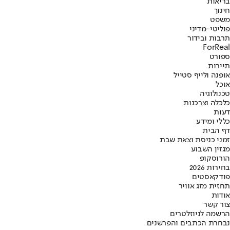
בריאות
חינוך
משפט
פוליטי-מדיני
תרבות ובידור
ForReal
ספורט
תיירות
אופנה ולייף סטייל
אוכל
טכנולוגיה
כלכלה וצרכנות
דעות
כללי ומידע
דף הבית
זמני כניסת וצאת שבת
מגזין השבוע
הורוסקופ
בחירות 2026
פודקאסטים
תחזית מזג אוויר
אודות
צור קשר
הרשמה לניוזלטרים
נבחרת הכתבים והפרשנים