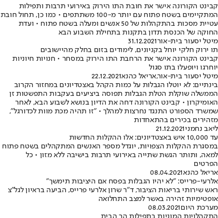
קבינט הקורונה אישר את חובת התו הירוק באירועי תרבות ותפילות
המתקיימים בשטח פתוח עם יותר מ-100 משתתפים • כמו כן, תחול חובת
עטיית מסכות בהתקהלות של 50 אנשים ומעלה בשטח פתוח • ועדת
החוקה של הכנסת תדון בתקנות בתחילת השבוע הבא
מיטל יסעור בית-אור
31.12.2021
תו ירוק חלקי יוחל בקניונים, לימודים בזום בחלק מהיישובים
קבינט הקורונה אישר את הרחבת התו הירוק במסחר • חנויות חיוניות
יוחרגו ויופעלו בתו סגול
מיטל יסעור בית-אור
,
אריאל כהנא
22.12.2021
בינתיים: לא יוטלו הגבלות על כמות הקהל באצטדיונים במחזור הקרוב
הממשלה שוקלת הטלת הגבלות תפוסה ביציעים בעקבות התפשטות זן
האומיקרון • קבינט הקורונה דחה את הדיון בנושא לשבוע הבא, לאחר
שמשרד הספורט התנגד נחרצות למהלך • "זו תהיה מכת מוות לכדורגל",
מזהירים בכירים בהתאחדות
ליאב נחמני
21.12.2021
עד 10,000 איש באצטדיונים: אלו ההקלות החדשות
במסגרת ההקלות הצפויות, יוגדל מספר האנשים המתקהלים בשטח פתוח
למאה, ותותר הגשת שתייה באירועי תרבות בישיבה ללא מזון • כל
הפרטים
אריאל כהנא
08.04.2021
אלרעי-פרייס: "לא יהיו הגבלות בפסח אם היציבות תימשך"
ראש שירותי בריאות הציבור, ד"ר שרון אלרעי פרייס, הביעה בראיון לגל"צ
אופטימיות זהירה באשר למצב התחלואה
מערכת היום
08.03.2021
התקהלויות המוניות בתפילות הר הבית