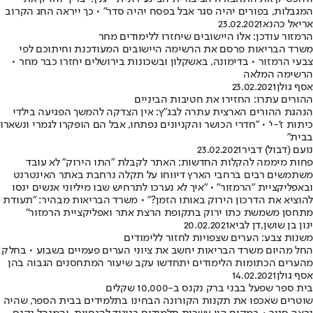
המגבלות, בפורים יהיה סגר אבל בפסח יהיה סדר" • כך ייראה החג הקרוב
אריאל כהנא
23.02.2021
הרמזור עודכן: אלו היישובים שיחזרו ללימודים מחר
משרד הבריאות פרסם את הרשימה היישובים המעודכנת וחיתוכם לפי
צבעי הרמזור • בדימונה, באשקלון ובשכונות בירושלים יחזרו כבר מחר •
הרשימה המלאה
אסף גולן
23.02.2021
ההורים עתרו: החזירו את חטיבות הביניים
הנהגת ההורים הארצית עתרה לבג"ץ: אין הצדקה להמשך הפגיעה בילדי
כיתות ז'-י' • "חדרי הכושר והקניונים נפתחו, אבל הם הופקרו לגמרי ונשארו
בבית"
נועם (דבול) דביר
23.02.2021
פחות מיממה להקלות החדשות: האתר לקבלת "התו הירוק" לא עובד
משתמשים רבים ברחבי הארץ דיווחו על תקלה נרחבת באתר האינטרנט
ובאפליקציית "הרמזור" • "איך לא נערכו לתרחיש שבו מיליוני אנשים ינסו
להוציא את הדרכון הירוק באותו הזמן?" • משרד הבריאות מבהיר: "תעודת
מתחסן משמשת כתו ירוק בתקופת הרצת אתר ואפליקציית הרמזור"
ינון בן שושן
,
דן לביא
20.02.2021
משנות צבע: הערים שצפויות לחזור ללימודים
החל מהיום משרד הבריאות יחשב את ציוני הערים פעמיים בשבוע • בחלק
מהערים הכתומות הלימודים יתחדשו עקב שיעור המתחסנים הגבוה בהן
אסף גולן
14.02.2021
בית ספר שפעל בבני ברק נקנס ב-10,000 שקלים
שוטרים שאכפו את תקנות הקורונה הבחינו בתלמידים בבית הספר, שהיה