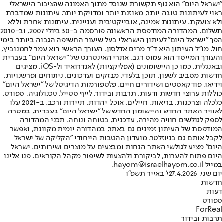
"ישראל היום" הוא גוף תקשורת שנוסד מתוך האמונה שהציבור הישראלי
ראוי לעיתונות טובה יותר, מאוזנת יותר ומדויקת יותר. עיתונות שמדברת
ולא צועקת. עיתונות אמינה, אובייקטיבית ועניינית. עיתונות אחרת וללא
תשלום. המהדורה המודפסת הראשונה פורסמה ב-30 ביולי 2007, וב-2010
הפך "ישראל היום" לעיתון הישראלי בעל שיעור החשיפה הגבוה ביותר בימי
חול. מו"ל העיתון היא ד"ר מרים אדלסון. העורך הראשי הוא עמר לחמנוביץ,
והעורך המייסד הוא עמוס רגב. אתרי האינטרנט של "ישראל היום" בעברית
ובאנגלית, כמו כן היישומונים (אפליקציות) לאנדרואיד ול-iOS, מציגים
חדשות מסביב לשעון, תוכן בלעדי, מבזקים ועדכונים, ניתוחים ופרשנויות,
וידיאו, פודקאסטים ושידורים חיים. פלטפורמות הדיגיטל של "ישראל היום"
כוללות ערוצי חדשות ודעות, תרבות ובידור, לייף סטייל, טכנולוגיה, ספורט,
כלכלה וצרכנות, בריאות, חיילים, אוכל, יהדות, תיירות ורכב. ב-2021 עלו
לאוויר האתר החדש והיישומון החדש של "ישראל היום" בעברית, במטרה
לספק לגולשים חוויה מהירה, עדכנית, בטוחה ונוחה. תכני המהדורה
המודפסת של העיתון זמינים גם באתר, במהדורה יומית מקוונת, ואפשר
לקבל אותם גם בניוזלטר. מועדון ההטבות הייחודי "הקליקה של ישראל
היום" מציע לגולשי האתר הנחות ומבצעים על מוצרים ושירותים. ישראל
היום פתוח להערות, לביקורת ולהצעות לשיפור מקהל הקוראים. פנו אלינו
במייל hayom@israelhayom.co.il.
יום שני, 27.4.2026
י' באייר תשפ"ו
חדשות
דעות
ספורט
ForReal
תרבות ובידור