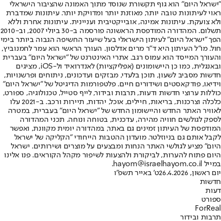
"ישראל היום" הוא גוף תקשורת שנוסד מתוך האמונה שהציבור הישראלי
ראוי לעיתונות טובה יותר, מאוזנת יותר ומדויקת יותר. עיתונות שמדברת
ולא צועקת. עיתונות אמינה, אובייקטיבית ועניינית. עיתונות אחרת וללא
תשלום. המהדורה המודפסת הראשונה פורסמה ב-30 ביולי 2007, וב-2010
הפך "ישראל היום" לעיתון הישראלי בעל שיעור החשיפה הגבוה ביותר בימי
חול. מו"ל העיתון היא ד"ר מרים אדלסון. העורך הראשי הוא עמר לחמנוביץ,
והעורך המייסד הוא עמוס רגב. אתרי האינטרנט של "ישראל היום" בעברית
ובאנגלית, כמו כן היישומונים (אפליקציות) לאנדרואיד ול-iOS, מציגים
חדשות מסביב לשעון, תוכן בלעדי, מבזקים ועדכונים, ניתוחים ופרשנויות,
וידיאו, פודקאסטים ושידורים חיים. פלטפורמות הדיגיטל של "ישראל היום"
כוללות ערוצי חדשות ודעות, תרבות ובידור, לייף סטייל, טכנולוגיה, ספורט,
כלכלה וצרכנות, בריאות, חיילים, אוכל, יהדות, תיירות ורכב. ב-2021 עלו
לאוויר האתר החדש והיישומון החדש של "ישראל היום" בעברית, במטרה
לספק לגולשים חוויה מהירה, עדכנית, בטוחה ונוחה. תכני המהדורה
המודפסת של העיתון זמינים גם באתר, במהדורה יומית מקוונת, ואפשר
לקבל אותם גם בניוזלטר. מועדון ההטבות הייחודי "הקליקה של ישראל
היום" מציע לגולשי האתר הנחות ומבצעים על מוצרים ושירותים. ישראל
היום פתוח להערות, לביקורת ולהצעות לשיפור מקהל הקוראים. פנו אלינו
במייל hayom@israelhayom.co.il.
יום ראשון, 26.4.2026
ט' באייר תשפ"ו
חדשות
דעות
ספורט
ForReal
תרבות ובידור