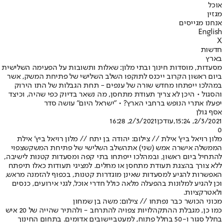
אוכל
מגזין
אנחנו מגייסים
English
X
חדשות
בארץ
מסעדות, מוסדות חינוך ובתי מלון: שאלות ותשובות על הפעימה השלישית
ביום ראשון הקרוב ייכנס לתוקפו השלב השלישי של פתיחת המשק, אשר
במהלכו ייפתחו מחדש שורה של ענפים - תחת הגבלות של התו הירוק
והסגול • היכן לא צריך תעודת מתחסן, מה נשאר בדיוק כפי שהיה, וכיצד
יפעלו אתרי הנופש ברחבי הארץ? • "ישראל היום" עושה סדר
אסף גולן
2/3/2021, 15:24
,עודכן
2/3/2021, 16:28
0
מלון רויאל ביץ' אילת // צילום: יהודה בן יתח // מלון רויאל ביץ' אילת
הממשלה אישרה אמש (שני) את
השלב השלישי של פתיחת המשק
שצפוי
להתחיל ביום ראשון, ובמהלכו ייפתחו בתי קפה ומסעדות קטנות לישיבה,
ללא צורך בהצגת תעודת מתחסן או מחלים. למציגי תעודות כאלו תיפתח
האפשרות להגיע למסעדות שאינן מוגדרות קטנות, בכפוף להזמנה מראש,
וכן להגיע למלונות בהפעלה מלאה כולל חדרי אוכל, לגני אירועים, כנסים
ולאטרקציות.
מכוני הכושר כבר נפתחו // צילום: משה בן שמחון
כמו כן, מגבלת ההתקהלויות צפויה להתרחב - ולהתיר שהייה של 20 איש
בחלל סגור ו-50 בחלל פתוח, למעט
ביישובים אדומים
. בתחום החינוך