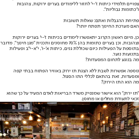
צפויים תלמידי כיתות ז'-י' לחזור ללימודים בערים ירוקות, צהובות
ו"כתומות גבוליות".
פתיחת ההגבלות ואתם: שאלות תשובות
האם מערכת החינוך תפתח יותר?
כן, מיום ראשון הקרוב יתאפשרו לימודים בכיתות ז'-י' בערים ירוקות
וצהובות, וכן בערים כתומות בהן 70% מחוסנים ותכנית "מגן חינוך". מדובר
בתוספת על הפעילות כיום שכוללת גנים, כיתות א'-ו', י"א-י"ב ופעילות
בתנועות נוער.
מה בנוגע לתחום המסעדות?
נוספה אפשרות לשבת ללא הצגת תו ירוק באוויר הפתוח בבתי קפה
ומסעדות, זאת בהתאם לכללי התו הסגול.
מה הוא התו הירוק?
"תו ירוק" הוא אישור שמנפיק משרד הבריאות לאדם המעיד על כך שהוא
זכאי לתעודת מחלים או מחוסן.