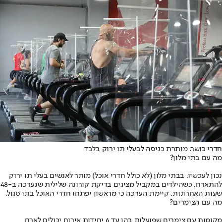
חדרי כושר. מותרת כניסה לבעלי תו ירוק בלבד
מה עם בתי מלון?
נכון לעכשיו, בבתי מלון (לא כולל חדרי אוכל) מותר לאנשים בעלי תו ירוק
להתארח, כשהילדים במקביל מציגים בדיקת קורונה שלילית שנערכה ב-48
שעות האחרונות. קיימת הערכה כי מראשון יפתחו חדרי האוכל בתו סגול.
מה עם הצימרים?
מקומות עם צימרים שפועלות בהן עד 6 יחידות אירוח יכולים לארח