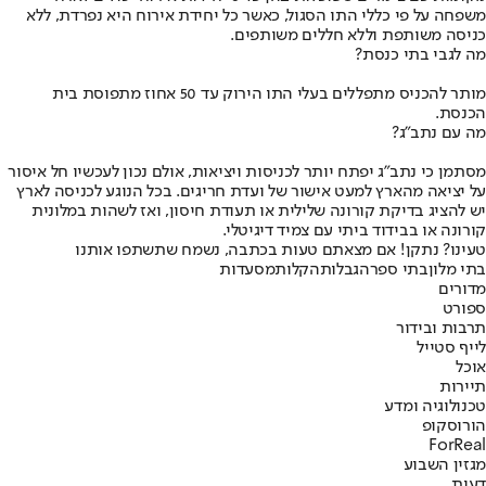
משפחה על פי כללי התו הסגול, כאשר כל יחידת אירוח היא נפרדת, ללא
כניסה משותפת וללא חללים משותפים.
מה לגבי בתי כנסת?
מותר להכניס מתפללים בעלי התו הירוק עד 50 אחוז מתפוסת בית
הכנסת.
מה עם נתב"ג?
מסתמן כי נתב"ג יפתח יותר לכניסות ויציאות, אולם נכון לעכשיו חל איסור
על יציאה מהארץ למעט אישור של ועדת חריגים. בכל הנוגע לכניסה לארץ
יש להציג בדיקת קורונה שלילית או תעודת חיסון, ואז לשהות במלונית
קורונה או בבידוד ביתי עם צמיד דיגיטלי.
טעינו? נתקן! אם מצאתם טעות בכתבה, נשמח שתשתפו אותנו
בתי מלון
בתי ספר
הגבלות
הקלות
מסעדות
מדורים
ספורט
תרבות ובידור
לייף סטייל
אוכל
תיירות
טכנולוגיה ומדע
הורוסקופ
ForReal
מגזין השבוע
דעות