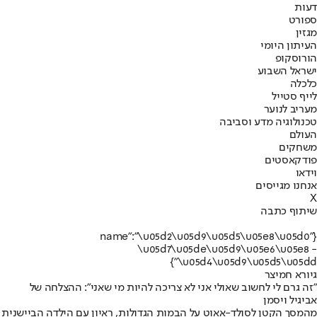
דעות
ספורט
מגזין
העיתון היומי
הורוסקופ
ישראל השבוע
כלכלה
לייף סטייל
מעריב לנוער
טכנולוגיה מדע וסביבה
העולם
משחקים
פודקאסטים
וידאו
אנחנו מגייסים
X
שיתוף כתבה
{"name":"\u05d2\u05d9\u05d5\u05e8\u05d0
\u05d7\u05de\u05d9\u05e6\u05e8 -
\u05d4\u05d9\u05d5\u05dd"}
גיורא חמיצר
"זה גרם לי לחשוב שאולי אני לא צריכה להיות מי שאני": ההצלחה של
אביגיל ויסמן
מהמסך הקטן לסולד-אאוט על הבמות הגדולות, ראיון עם הילדה הביישנית