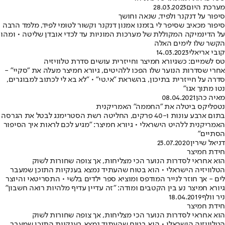
מערכת היום
28.03.2023
סיפור על דנקנר ולפיד, שנאה וחושך
סיפור מכאיב שסיפר לי בזמנו אמנון דנקנר וקשור לטומי לפיד, מלמד הרבה
על הדינמיקה המקוללת של מערכות המוניות עד לכדי אובדן שליטה • ומהו
הקשר שלו לימים האלה
קובי אריאלי
14.03.2023
טס לשמיים: כשגיורא חמיצר וחייזרית עושים סדרת טלוויזיה
אחרי שסדרות הנוער שלו הפכו ללהיטים, גיורא חמיצר מעלה את "סקיי" -
סדרה על חייזרית בתיכון, בהשראת "אי.טי" • "לא בא לי לכתוב למבוגרים,
נטו מתוך אגו"
מאיה כהן
08.04.2021
נטפליקס ביטלה את "החממה" האמריקנית
בתום ארבע עונות ו-40 פרקים, החליטה רשת הסטרימנג לבטל את הגרסה
האמריקנית ללהיט הישראלי • גיורא חמיצר: "מגיע לכם לראות איך הסיפור
הסתיים"
דניאל שירין
23.07.2020
חידת חמיצר
הוא אחראי לסדרות הנוער הכי מצליחות, אך צופה שחורות לשוק
הטלוויזיה הישראלי • הוא בטוח שהעתיד נמצא בענקיות התוכן שמעבר
לים - אך חוזר לנייר המודפס ומוציא ספר ילדים בלשי • התסריטאי והיוצר
גיורא חמיצר נע בין הקטבים ומודה: "זה עדיין עדיף מלהיות רואה חשבון"
ניר וולף
18.04.2019
חידת חמיצר
הוא אחראי לסדרות הנוער הכי מצליחות, אך צופה שחורות לשוק
הטלוויזיה הישראלי • הוא בטוח שהעתיד נמצא בענקיות התוכן שמעבר