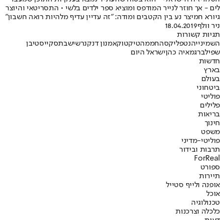
לים - אך חוזר לנייר המודפס ומוציא ספר ילדים בלשי • התסריטאי והיוצר
גיורא חמיצר נע בין הקטבים ומודה: "זה עדיין עדיף מלהיות רואה חשבון"
ניר וולף
18.04.2019
תגיות קשורות
השמינייה
נטפליקס
החממה
טיקטוק
אמנון דנקנר
שישבת
סקיי
סטיבן
שפילברג
מאיה כהן
ישראל היום
חדשות
בארץ
בעולם
ביטחוני
פוליטי
פלילים
בריאות
חינוך
משפט
פוליטי-מדיני
תרבות ובידור
ForReal
ספורט
תיירות
אופנה ולייף סטייל
אוכל
טכנולוגיה
כלכלה וצרכנות