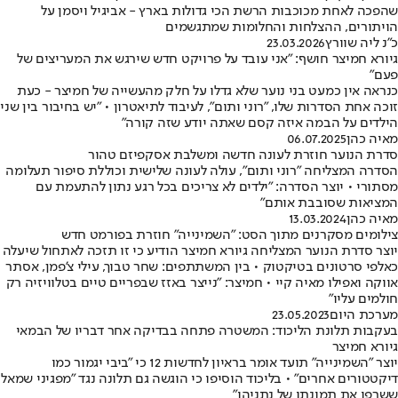
שהפכה לאחת מכוכבות הרשת הכי גדולות בארץ - אביגיל ויסמן על
הויתורים, ההצלחות והחלומות שמתגשמים
כ״נ ליה שוורץ
23.03.2026
גיורא חמיצר חושף: "אני עובד על פרויקט חדש שירגש את המעריצים של
פעם"
כנראה אין כמעט בני נוער שלא גדלו על חלק מהעשייה של חמיצר - כעת
זוכה אחת הסדרות שלו, "רוני ותום", לעיבוד לתיאטרון • "יש בחיבור בין שני
הילדים על הבמה איזה קסם שאתה יודע שזה קורה"
מאיה כהן
06.07.2025
סדרת הנוער חוזרת לעונה חדשה ומשלבת אסקפיזם טהור
הסדרה המצליחה "רוני ותום", עולה לעונה שלישית וכוללת סיפור תעלומה
מסתורי • יוצר הסדרה: "ילדים לא צריכים בכל רגע נתון להתעמת עם
המציאות שסובבת אותם"
מאיה כהן
13.03.2024
צילומים מסקרנים מתוך הסט: "השמינייה" חוזרת בפורמט חדש
יוצר סדרת הנוער המצליחה גיורא חמיצר הודיע כי זו תזכה לאתחול שיעלה
כאלפי סרטונים בטיקטוק • בין המשתתפים: שחר טבוך, עילי צ'פמן, אסתר
אווקה ואפילו מאיה קיי • חמיצר: "נייצר באזז שבפריים טיים בטלוויזיה רק
חולמים עליו"
מערכת היום
23.05.2023
בעקבות תלונת הליכוד: המשטרה פתחה בבדיקה אחר דבריו של הבמאי
גיורא חמיצר
יוצר "השמינייה" תועד אומר בראיון לחדשות 12 כי "ביבי יגמור כמו
דיקטטורים אחרים" • בליכוד הוסיפו כי הוגשה גם תלונה נגד "מפגיני שמאל
ששרפו את תמונתו של נתניהו"