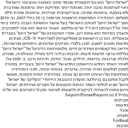
"ישראל היום" הוא גוף תקשורת שנוסד מתוך האמונה שהציבור הישראלי
ראוי לעיתונות טובה יותר, מאוזנת יותר ומדויקת יותר. עיתונות שמדברת
ולא צועקת. עיתונות אמינה, אובייקטיבית ועניינית. עיתונות אחרת וללא
תשלום. המהדורה המודפסת הראשונה פורסמה ב-30 ביולי 2007, וב-2010
הפך "ישראל היום" לעיתון הישראלי בעל שיעור החשיפה הגבוה ביותר בימי
חול. מו"ל העיתון היא ד"ר מרים אדלסון. העורך הראשי הוא עמר לחמנוביץ,
והעורך המייסד הוא עמוס רגב. אתרי האינטרנט של "ישראל היום" בעברית
ובאנגלית, כמו כן היישומונים (אפליקציות) לאנדרואיד ול-iOS, מציגים
חדשות מסביב לשעון, תוכן בלעדי, מבזקים ועדכונים, ניתוחים ופרשנויות,
וידיאו, פודקאסטים ושידורים חיים. פלטפורמות הדיגיטל של "ישראל היום"
כוללות ערוצי חדשות ודעות, תרבות ובידור, לייף סטייל, טכנולוגיה, ספורט,
כלכלה וצרכנות, בריאות, חיילים, אוכל, יהדות, תיירות ורכב. ב-2021 עלו
לאוויר האתר החדש והיישומון החדש של "ישראל היום" בעברית, במטרה
לספק לגולשים חוויה מהירה, עדכנית, בטוחה ונוחה. תכני המהדורה
המודפסת של העיתון זמינים גם באתר, במהדורה יומית מקוונת, ואפשר
לקבל אותם גם בניוזלטר. מועדון ההטבות הייחודי "הקליקה של ישראל
היום" מציע לגולשי האתר הנחות ומבצעים על מוצרים ושירותים. ישראל
היום פתוח להערות, לביקורת ולהצעות לשיפור מקהל הקוראים. פנו אלינו
במייל hayom@israelhayom.co.il.
מבזקים
חדשות
אוכל
תשחץ
ForReal
תרבות