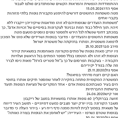
ההתמודדות הנפשית והמראות הקשים שהמתנדבים נאלצו לעבור
אסף הדר
15.05.2024
מטה משפחות החטופים דורשים להימנע מקבורת גופות בלתי מזוהות
בקבר-אחים
"משפחות הנעדרים שגופותיהם לא זוהו מודאגות שיקיריהן ייקברו ללא
זיהוי, תוך חילול כבוד המת ובניגוד לעקרונות בסיסיים של זכויות אדם", כך
במכתב דחוף שנשלח לגל הירש ולמספר גופים נוספים מטעם מטה
משפחות החטופים והנעדרים • מדובר בגופות ושרידים שלא פונו אל המכון
לרפואה משפטית, ונותרו בחזקתה של משטרת ישראל
מירב סבר
25.10.2023
ניו יורק: מאות גופות של מתים מקורונה מאוחסנות במשאיות קירור
הגופות לא זוהו ולא הוטמנו בגלל מספר המתים בגל הראשון ועלויות
הקבורה • בעקבות הפרסום על כך ב"וול סטריט ג'ורנל" מאות ניסו לברר
מה עלה בגורל יקיריהם
אסף גולן
23.11.2020
האם קיים רוצח סדרתי בסיאטל?
המשטרה המקומית פתחה בחקירה לאחר שמספר תיקים אותרו בחופי
הים בעיר כשבתוכם גופות אדם • אחד המקרים של מציאת הגופות תועד
ברשתות החברתיות
אור קיש
24.06.2020
זוועה בברוקלין: 60 גופות אותרו במשאיות במצב של ריקבון
משבר הקורונה בניו יורק יוצר מצבים כמעט דמיוניים • תושב העיר דיווח
על משאית בסמוך לבית לוויות ממנה נדף ריח רע • בירור העלה כי מדובר
בגופות שטרם נשרפו • העירייה: "יש לאחסן את הגופות בצורה נאותה"
אסף גולן
30.04.2020