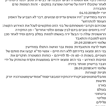
כוחות כיבוי אש ומשטרה הגיעו למבנה על כביש 57 סמוך לכפר ג'יפתליק
לאחר שקיבלו דיווח על שריפה שפרצה במקום • זהות הגופות טרם
התבררה
יורי ילון
04.10.2018
הרצח במודיעין: "היו אנשים עדינים וצנועים, דבר לא הצביע על האסון
העומד להתרחש"
שכניהם וקרובי משפחתם של בני הזוג מתקשים לעכל את האירוע הקשה:
"היו ביחסים טובים בינם לבין עצמם וכלפי אחרים" • מן החקירה
הראשונית עולה כי הבעל ירה באשתו למוות בסלון ביתם ומיד לאחר מכן
ניגש למטבח והתאבד
שלומי דיאז
29.09.2018
חשד לרצח והתאבדות: גופות גבר ואישה התגלו במודיעין
בני הזוג נמצאו בדירתם ללא רוח חיים • אנשי מד"א קבעו את מותם של
השניים, בשנות ה-60 וה-70 לחייהם • כוחות המשטרה חוקרים את
נסיבות האירוע • בני הזוג נמצאו ירויים באמצעות אקדח שהוחזק על ידי
הגבר ברישיון ואותר בזירה
שלומי דיאז
28.09.2018
תגיות קשורות
מחבלים
חטופים
ביקור
דירה
חקירה
מבוגרים
מד"א
מודיעין
משטרה
ניו יורק
חדשות
בארץ
בעולם
ביטחוני
פוליטי
פלילים