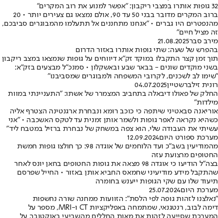
32 גופות אותרו במצבי ריקבון: ״אפשר למנוע את רוב המקרים״
ברוב המקרים מדובר בבני 50 עד 90, אולם נמצאו גם צעירים יותר • 20
מהנפטרים היו גברים • "אנחנו מתחננים אל תתעלמו מהמבוגרים סביבכם,
זה מציל חיים״
מירב סבר
21.08.2025
בהפרש של שעה: שתי גופות אותרו באזור הדרום
תוך זמן קצר התקבלו במוקד זק"א דיווחים על גופות שנמצאו במצב ריקבון
בשני מוקדים שונים - בבאר שבע ובאשקלון • סמנכ"ל מבצעים בזק"א:
"שימו לב לשכנים, לקרובי המשפחה ולמבוגרים שמסביבנו"
רונית זילברשטיין
04.07.2025
החלק של פאולו דיבאלה בתחביב המצמרר של אשתו: "התעניינתי במוות
מילדות"
אוריאנה סבאטיני שיתפה כי כוכב רומא ונבחרת ארגנטינה הצטרף אליה
כשהיא נקראה לאפר גופות ולשמר אותן זמנית עד לטקס האשכבה • "אני
עשיתי את העבודה שלי, הוא צפה במשחק של נבחרת ברזיל במטבח ליד"
מערכת ספורט היום
12.09.2024
מהמודיעין בשב"כ ועד הלוחמים של אוגדה 98: כך חולצו גופות חמשת
החטופים מרצועת עזה
בצה"ל הודיעו כי אוגדה 98 מצאה את גופות החטופים בחאן יונס לאחר
שהתקבל מידע מודיעיני שחמאס החביא אותן באזור • החייל שפרסם
תיעוד שלו עם שקי הגופות ייענש בחומרה
מערכת היום
25.07.2024
״נאלצנו לזהות גופה לפי הלסת״: הזוועות ממחנה שורה נחשפות
דימה לבוב, רנטגנאי, שמתמחה באפליקציות CT ו-MRI, מספר על
המערכת שסייעה לזהות את מאות החללים מהשביעי באוקטובר, על