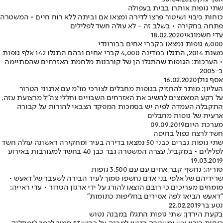
שתי גופות אותרו בבית בעפולה
כוחות כיבוי ושיטור פרצו לדירה ומצאו אם וביתה ללא רוח חיים • המשטרה
פתחה בחקירה • בשלב זה - לא עולה חשד לפלילים
עדי חשמונאי
18.02.2020
6,000 גופות נמצאו בקברי אחים בבורונדי
משנת 2014, התגלו במדינה 4,000 קברי אחים ובהם התגלו 142 אלף גופות
• הערכות: הגופות שהתגלו הן של קורבנות מלחמת האזרחים שהסתיימה
ב-2005
אסף גולן
16.02.2020
העליון: מותר להחזיק בגופות מחבלים לצורכי מו"מ עם ארגוני הטרור
על רקע המאמצים להשיב את האזרחים השבויים וחללי צה"ל מרצועת עזה,
התקבלה העמדה לפיה יש בסמכות המפקד הצבאי להורות על קבורה
ארעית של גופות מחבלים
מערכת היום
09.09.2019
חשד לרצח כפול בחיפה
שתי גופות גברים כבני 50 נמצאו בדירה בעיר ומחקירה ראשונה עולה חשד
לפלילים • במקביל, עצרה המשטרה גבר כבן 40 בחשד למעורבות באירוע
19.03.2019
סוריה: נחשף קבר אחים עם עם 3,500 גופות
שרידיהם של אלפי בני אדם נחשפו סמוך לעיר הבירה לשעבר של דאעש •
מומחים מעריכים כי רובם הוצאו להורג על ידי ארגון הטרור • עדי ראייה:
"דאעש הביאו לפה אסירים בחליפות כתומות”
נטע בר
22.02.2019
בקעת הירדן: שתי גופות התגלו במבנה נטוש