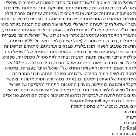
"ישראל היום" הוא גוף תקשורת שנוסד מתוך האמונה שהציבור הישראלי
ראוי לעיתונות טובה יותר, מאוזנת יותר ומדויקת יותר. עיתונות שמדברת
ולא צועקת. עיתונות אמינה, אובייקטיבית ועניינית. עיתונות אחרת וללא
תשלום. המהדורה המודפסת הראשונה פורסמה ב-30 ביולי 2007, וב-2010
הפך "ישראל היום" לעיתון הישראלי בעל שיעור החשיפה הגבוה ביותר בימי
חול. מו"ל העיתון היא ד"ר מרים אדלסון. העורך הראשי הוא עמר לחמנוביץ,
והעורך המייסד הוא עמוס רגב. אתרי האינטרנט של "ישראל היום" בעברית
ובאנגלית, כמו כן היישומונים (אפליקציות) לאנדרואיד ול-iOS, מציגים
חדשות מסביב לשעון, תוכן בלעדי, מבזקים ועדכונים, ניתוחים ופרשנויות,
וידיאו, פודקאסטים ושידורים חיים. פלטפורמות הדיגיטל של "ישראל היום"
כוללות ערוצי חדשות ודעות, תרבות ובידור, לייף סטייל, טכנולוגיה, ספורט,
כלכלה וצרכנות, בריאות, חיילים, אוכל, יהדות, תיירות ורכב. ב-2021 עלו
לאוויר האתר החדש והיישומון החדש של "ישראל היום" בעברית, במטרה
לספק לגולשים חוויה מהירה, עדכנית, בטוחה ונוחה. תכני המהדורה
המודפסת של העיתון זמינים גם באתר, במהדורה יומית מקוונת, ואפשר
לקבל אותם גם בניוזלטר. מועדון ההטבות הייחודי "הקליקה של ישראל
היום" מציע לגולשי האתר הנחות ומבצעים על מוצרים ושירותים. ישראל
היום פתוח להערות, לביקורת ולהצעות לשיפור מקהל הקוראים. פנו אלינו
במייל hayom@israelhayom.co.il.
יום שבת, 4.7.2026
י"ט בתמוז תשפ"ו
חדשות
דעות
ספורט
ForReal
תרבות ובידור