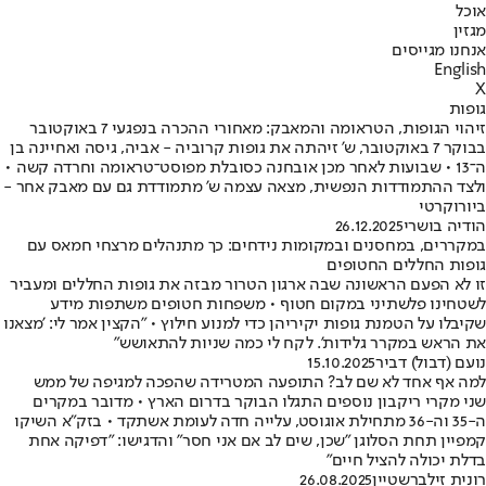
אוכל
מגזין
אנחנו מגייסים
English
X
גופות
זיהוי הגופות, הטראומה והמאבק: מאחורי ההכרה בנפגעי 7 באוקטובר
בבוקר 7 באוקטובר, ש' זיהתה את גופות קרוביה - אביה, גיסה ואחיינה בן
ה־13 • שבועות לאחר מכן אובחנה כסובלת מפוסט־טראומה וחרדה קשה •
ולצד ההתמודדות הנפשית, מצאה עצמה ש’ מתמודדת גם עם מאבק אחר -
ביורוקרטי
הודיה בושרי
26.12.2025
במקררים, במחסנים ובמקומות נידחים: כך מתנהלים מרצחי חמאס עם
גופות החללים החטופים
זו לא הפעם הראשונה שבה ארגון הטרור מבזה את גופות החללים ומעביר
לשטחינו פלשתיני במקום חטוף • משפחות חטופים משתפות מידע
שקיבלו על הטמנת גופות יקיריהן כדי למנוע חילוץ • "הקצין אמר לי: 'מצאנו
את הראש במקרר גלידות'. לקח לי כמה שניות להתאושש"
נועם (דבול) דביר
15.10.2025
למה אף אחד לא שם לב? התופעה המטרידה שהפכה למגיפה של ממש
שני מקרי ריקבון נוספים התגלו הבוקר בדרום הארץ • מדובר במקרים
ה-35 וה-36 מתחילת אוגוסט, עלייה חדה לעומת אשתקד • בזק"א השיקו
קמפיין תחת הסלוגן "שכן, שים לב אם אני חסר" והדגישו: "דפיקה אחת
בדלת יכולה להציל חיים"
רונית זילברשטיין
26.08.2025